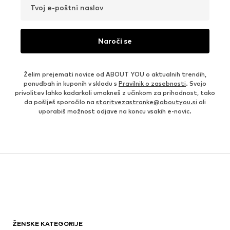
Tvoj e-poštni naslov
Naroči se
Želim prejemati novice od ABOUT YOU o aktualnih trendih,
ponudbah in kuponih v skladu s
Pravilnik o zasebnosti
. Svojo
privolitev lahko kadarkoli umakneš z učinkom za prihodnost, tako
da pošlješ sporočilo na
storitvezastranke@aboutyou.si
ali
uporabiš možnost odjave na koncu vsakih e-novic.
ŽENSKE KATEGORIJE