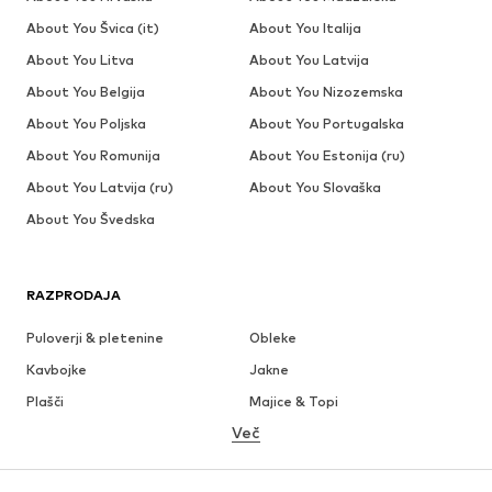
About You Švica (it)
About You Italija
About You Litva
About You Latvija
About You Belgija
About You Nizozemska
About You Poljska
About You Portugalska
About You Romunija
About You Estonija (ru)
About You Latvija (ru)
About You Slovaška
About You Švedska
RAZPRODAJA
Puloverji & pletenine
Obleke
Kavbojke
Jakne
Plašči
Majice & Topi
Več
Hlače
Perilo
Krila
Bluze & Tunike