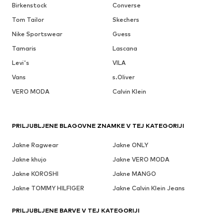
Birkenstock
Converse
Tom Tailor
Skechers
Nike Sportswear
Guess
Tamaris
Lascana
Levi's
VILA
Vans
s.Oliver
VERO MODA
Calvin Klein
PRILJUBLJENE BLAGOVNE ZNAMKE V TEJ KATEGORIJI
Jakne Ragwear
Jakne ONLY
Jakne khujo
Jakne VERO MODA
Jakne KOROSHI
Jakne MANGO
Jakne TOMMY HILFIGER
Jakne Calvin Klein Jeans
PRILJUBLJENE BARVE V TEJ KATEGORIJI