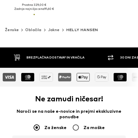
Prvotno: 329,00 €
Zadnja najnižja cena
91,60 €
Ženske
Oblačila
Jakne
HELLY HANSEN
BREZPLAČNA DOSTAVA* IN VRAČILA
30 DNI ZA
Ne zamudi ničesar!
Naroči se na naše e-novice in prejmi ekskluzivne
ponudbe
Za ženske
Za moške