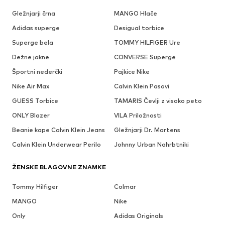
Gležnjarji črna
MANGO Hlače
Adidas superge
Desigual torbice
Superge bela
TOMMY HILFIGER Ure
Dežne jakne
CONVERSE Superge
Športni nederčki
Pajkice Nike
Nike Air Max
Calvin Klein Pasovi
GUESS Torbice
TAMARIS Čevlji z visoko peto
ONLY Blazer
VILA Priložnosti
Beanie kape Calvin Klein Jeans
Gležnjarji Dr. Martens
Calvin Klein Underwear Perilo
Johnny Urban Nahrbtniki
ŽENSKE BLAGOVNE ZNAMKE
Tommy Hilfiger
Colmar
MANGO
Nike
Only
Adidas Originals