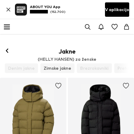
ABOUT YOU App
V aplikacijo
(152.700)
Jakne
(HELLY HANSEN) za ženske
Denim jakne
Zimske jakne
Brezrokavniki
Prehod