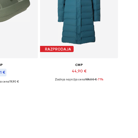
RAZPRODAJA
MP
CMP
44,90 €
1 €
Zadnja najnižja cena
159,00 €
-71%
ja cena
19,90 €
Razpoložljive velikosti: XS Normalne velikosti
kosti: 40,5, 35-36
Dodaj v košarico
košarico