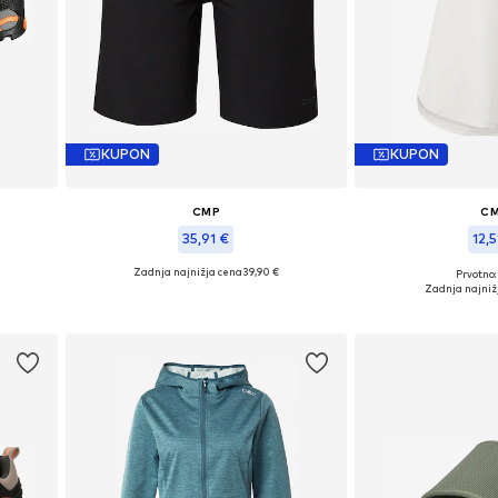
KUPON
KUPON
CMP
C
35,91 €
12,5
Zadnja najnižja cena
39,90 €
Prvotno:
Razpoložljive velikosti: XS
Razpoložljive
Zadnja najniž
Dodaj v košarico
Dodaj v 