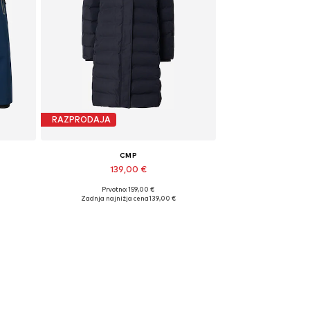
RAZPRODAJA
CMP
139,00 €
Prvotno: 159,00 €
Razpoložljive velikosti: XS Normalne velikosti, M Normalne velikosti, L Normalne velikosti
XXL
Zadnja najnižja cena
139,00 €
Dodaj v košarico