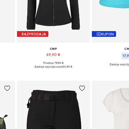
RAZPRODAJA
KUPON
CMP
C
69,90 €
17,9
Prvotno: 79,90 €
Zadnja najniž
Razpoložljive velikosti: XS Normalne velikosti, S Normalne velikosti
Na voljo v različnih velikostih
Zadnja najnižja cena
54,90 €
Razpoložljive velik
Dodaj v košarico
Dodaj v 