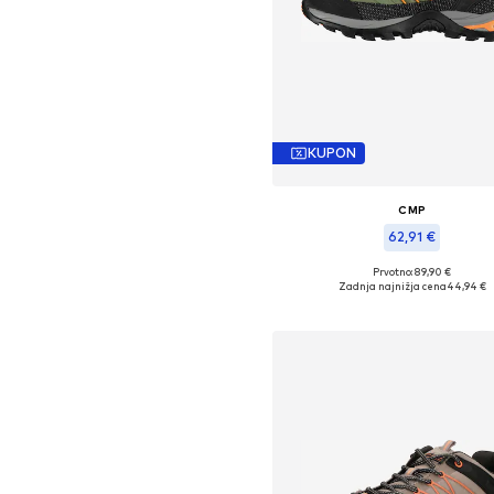
KUPON
CMP
62,91 €
Prvotno: 89,90 €
Razpoložljive velikosti: 41
Zadnja najnižja cena
44,94 €
Dodaj v košarico