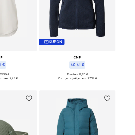
KUPON
MP
CMP
1 €
40,41 €
 19,90 €
Prvotno: 59,90 €
 velikosti: M
Razpoložljive velikosti: XXS, XS
ja cena
9,73 €
Zadnja najnižja cena
27,92 €
košarico
Dodaj v košarico