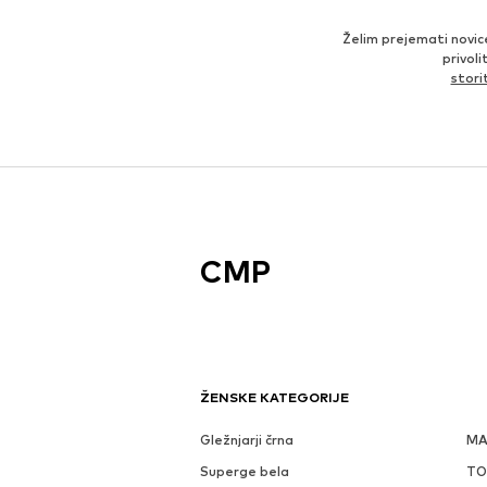
Želim prejemati novic
privol
stor
CMP
ŽENSKE KATEGORIJE
Gležnjarji črna
MA
Superge bela
TO