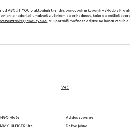
e od ABOUT YOU o aktualnih trendih, ponudbah in kuponih v skladu s
Pravil
itev lahko kadarkoli umakneš z učinkom za prihodnost, tako da pošlješ sporo
itvezastranke@aboutyou.si
ali uporabiš možnost odjave na koncu vsakih e-
Več
NGO Hlače
Adidas superge
MMY HILFIGER Ure
Dežne jakne