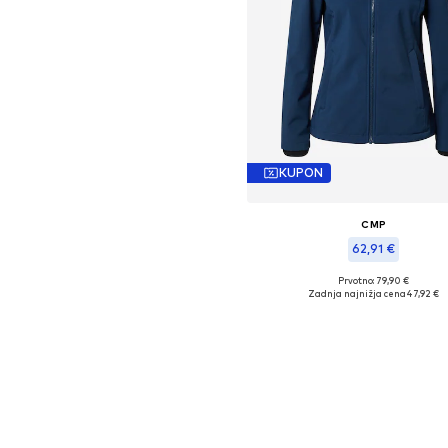
KUPON
CMP
62,91 €
Prvotno: 79,90 €
Razpoložljive velikosti: XS, L, X
Zadnja najnižja cena
47,92 €
Dodaj v košarico