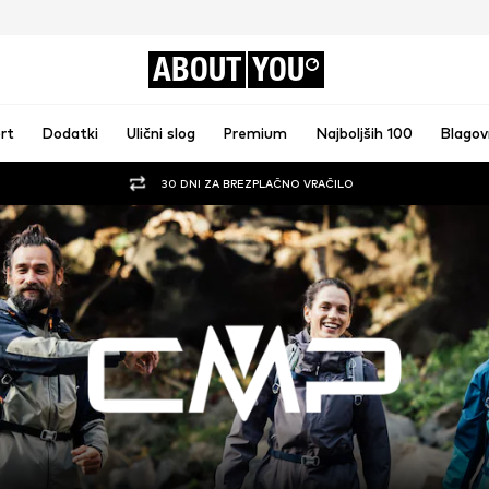
ABOUT
YOU
rt
Dodatki
Ulični slog
Premium
Najboljših 100
Blago
30 DNI ZA BREZPLAČNO VRAČILO