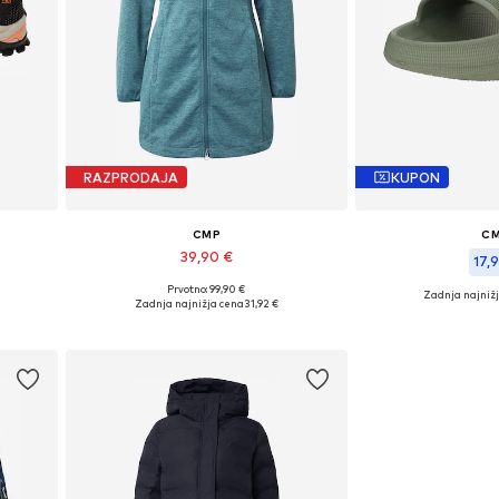
RAZPRODAJA
KUPON
CMP
C
39,90 €
17,9
Prvotno: 99,90 €
Zadnja najniž
Razpoložljive velikosti: XS
1, 42
Zadnja najnižja cena
31,92 €
Razpoložljive veli
Dodaj v košarico
Dodaj v 