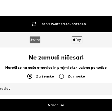
30 DNI ZA BREZPLAČNO VRAČILO
Ne zamudi ničesar!
Naroči se na naše e-novice in prejmi ekskluzivne ponudbe
Za ženske
Za moške
naslov
Naroči se