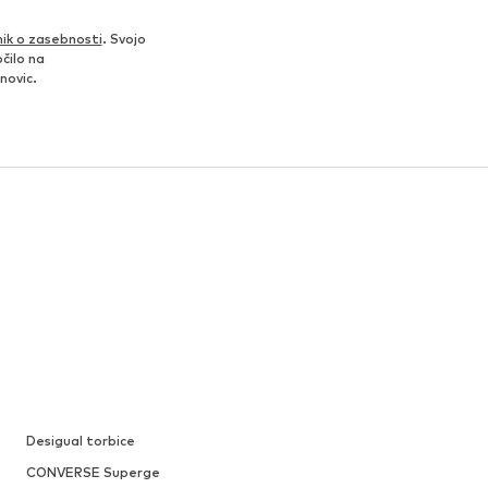
nik o zasebnosti
. Svojo
čilo na
novic.
Desigual torbice
CONVERSE Superge