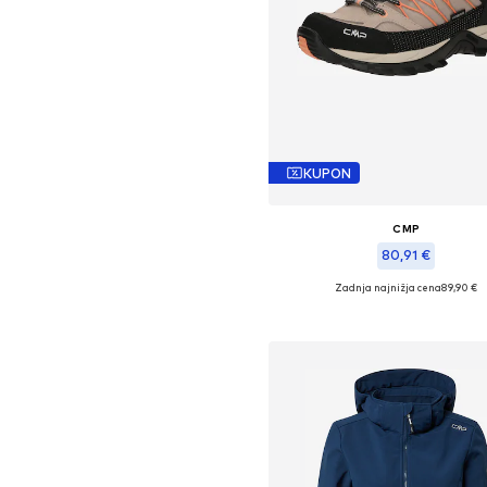
KUPON
CMP
80,91 €
Zadnja najnižja cena
89,90 €
Razpoložljive velikosti: 36, 38, 4
Dodaj v košarico