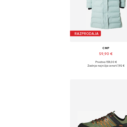
RAZPRODAJA
CMP
59,90 €
Prvotno: 159,00 €
Zadnja najnižja cena
47,92 €
Dodaj v košarico