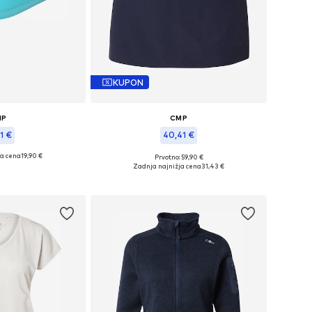
KUPON
MP
CMP
1 €
40,41 €
ja cena
19,90 €
Prvotno: 59,90 €
osti: 36-37, 40-41
Razpoložljive velikosti: 36, 40
Zadnja najnižja cena
31,43 €
košarico
Dodaj v košarico