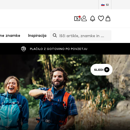
SI
1
vne znamke
Inspiracija
PLAČILO Z GOTOVINO PO POVZETJU
SLEDI