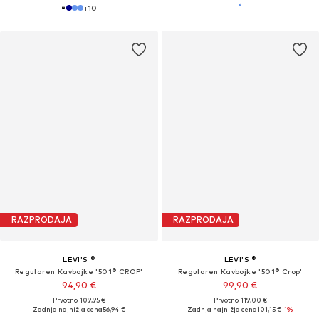
+
10
RAZPRODAJA
RAZPRODAJA
LEVI'S ®
LEVI'S ®
Regularen Kavbojke '501® CROP'
Regularen Kavbojke '501® Crop'
94,90 €
99,90 €
Prvotno: 109,95 €
Prvotno: 119,00 €
Zadnja najnižja cena
56,94 €
Zadnja najnižja cena
101,15 €
-1%