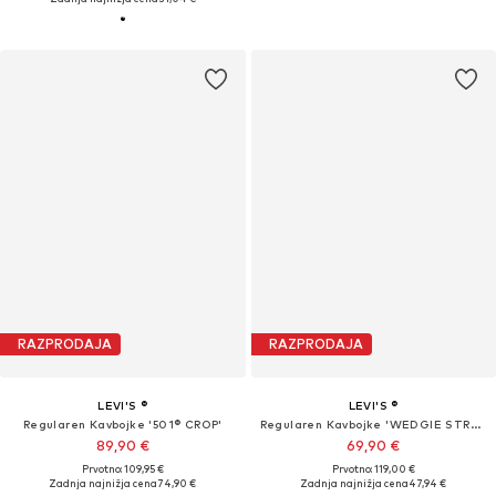
RAZPRODAJA
RAZPRODAJA
LEVI'S ®
LEVI'S ®
Regularen Kavbojke '501® CROP'
Regularen Kavbojke 'WEDGIE STRAIGHT'
89,90 €
69,90 €
Prvotno: 109,95 €
Prvotno: 119,00 €
Zadnja najnižja cena
74,90 €
Zadnja najnižja cena
47,94 €