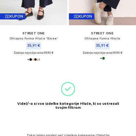
KUPON
KUPON
STREET ONE
STREET ONE
Ohlapna forma Hlače 'Emee'
Ohlapna forma Hlače
35,91 €
35,91 €
Zadnja najnižja cena
39,90 €
Zadnja najnižja cena
39,90 €
+
1
Videl/-a si vse izdelke kategorije Hlače, ki so ustrezali
tvojim filtrom
Tukaj lahko najdeš več izdelkov kategorije: Oblačila