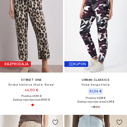
RAZPRODAJA
KUPON
STREET ONE
URBAN CLASSICS
Široke hlačnice Hlače 'Emee'
Ozke Kargo hlače
44,90 €
31,04 €
Prvotno: 49,90 €
Prvotno: 45,99 €
Zadnja najnižja cena
39,90 €
Zadnja najnižja cena
24,99 €