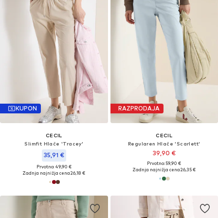
KUPON
RAZPRODAJA
CECIL
CECIL
Slimfit Hlače 'Tracey'
Regularen Hlače 'Scarlett'
39,90 €
35,91 €
Prvotno: 59,90 €
Prvotno: 49,90 €
Zadnja najnižja cena
26,35 €
Zadnja najnižja cena
26,18 €