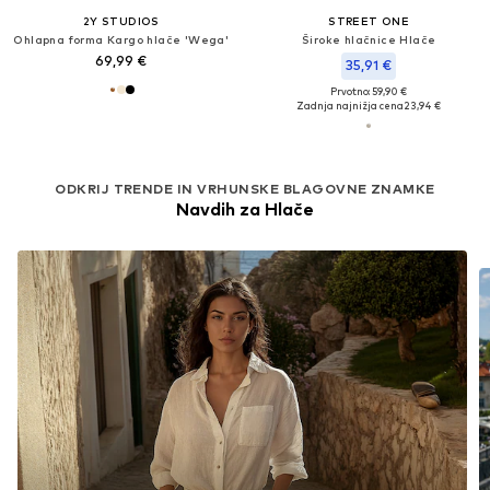
2Y STUDIOS
STREET ONE
Ohlapna forma Kargo hlače 'Wega'
Široke hlačnice Hlače
69,99 €
35,91 €
Prvotno: 59,90 €
Zadnja najnižja cena
23,94 €
ODKRIJ TRENDE IN VRHUNSKE BLAGOVNE ZNAMKE
Navdih za Hlače