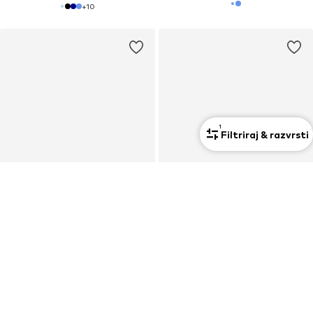
+
10
1
Filtriraj & razvrsti
RAZPRODAJA
RAZPRODAJA
LEVI'S ®
LEVI'S ®
Regularen Kavbojke 'WEDGIE STRAIGHT'
Regularen Kavbojke '501® Crop'
99,90 €
99,90 €
Prvotno: 119,00 €
Prvotno: 119,00 €
Zadnja najnižja cena
94,90 €
Zadnja najnižja cena
94,90 €