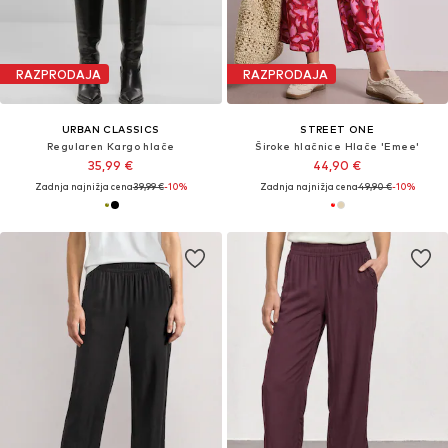
RAZPRODAJA
RAZPRODAJA
URBAN CLASSICS
STREET ONE
Regularen Kargo hlače
Široke hlačnice Hlače 'Emee'
35,99 €
44,90 €
Zadnja najnižja cena
39,99 €
-10%
Zadnja najnižja cena
49,90 €
-10%