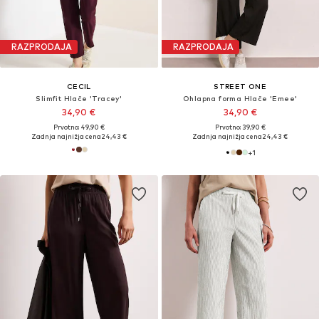
RAZPRODAJA
RAZPRODAJA
CECIL
STREET ONE
Slimfit Hlače 'Tracey'
Ohlapna forma Hlače 'Emee'
34,90 €
34,90 €
Prvotno: 49,90 €
Prvotno: 39,90 €
Zadnja najnižja cena
24,43 €
Zadnja najnižja cena
24,43 €
+
1