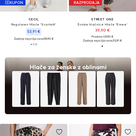
KUPON
RAZPRODAJA
CECIL
STREET ONE
Regularen Hlače 'Scarlett'
Široke hlačnice Hlače 'Emee'
39,90 €
53,91 €
Prvotno: 49,90 €
Zadnja najnižja cena
59,90 €
Zadnja najnižja cena
35,91 €
Hlače za ženske z oblinami