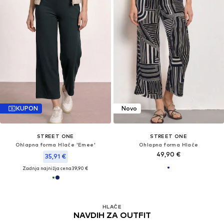
KUPON
Novo
STREET ONE
STREET ONE
Ohlapna forma Hlače 'Emee'
Ohlapna forma Hlače
49,90 €
35,91 €
Zadnja najnižja cena
39,90 €
HLAČE
NAVDIH ZA OUTFIT