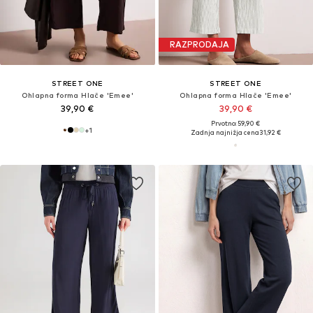
RAZPRODAJA
STREET ONE
STREET ONE
Ohlapna forma Hlače 'Emee'
Ohlapna forma Hlače 'Emee'
39,90 €
39,90 €
Prvotno: 59,90 €
+
1
Zadnja najnižja cena
31,92 €