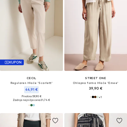
KUPON
CECIL
STREET ONE
Regularen Hlače 'Scarlett'
Ohlapna forma Hlače 'Emee'
39,90 €
44,91 €
Prvotno: 59,90 €
+
1
Zadnja najnižja cena
31,74 €