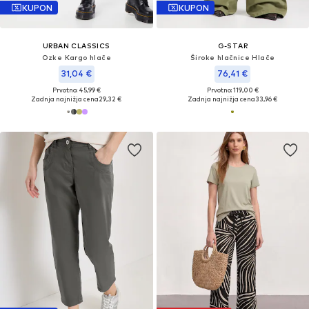
KUPON
KUPON
URBAN CLASSICS
G-STAR
Ozke Kargo hlače
Široke hlačnice Hlače
31,04 €
76,41 €
Prvotno: 45,99 €
Prvotno: 119,00 €
Zadnja najnižja cena
29,32 €
Zadnja najnižja cena
33,96 €