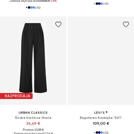
Zadnja najnižja cena
109,95 €
-13%
+
10
+
10
RAZPRODAJA
URBAN CLASSICS
LEVI'S ®
Široke hlačnice Hlače
Regularen Kavbojke '501'
34,49 €
109,00 €
Prvotno: 45,99 €
+
10
Zadnja najnižja cena
31,04 €