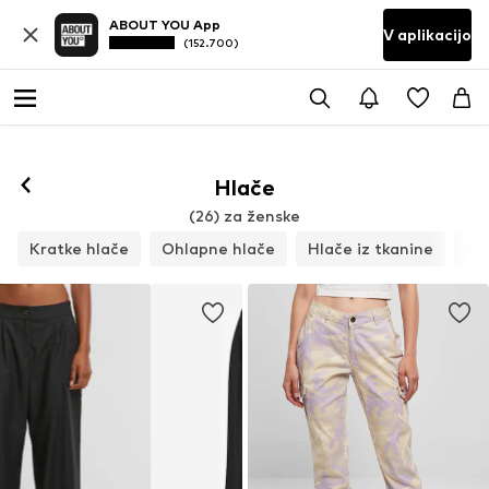
ABOUT YOU App
V aplikacijo
(152.700)
Hlače
(26) za ženske
Kratke hlače
Ohlapne hlače
Hlače iz tkanine
Pa