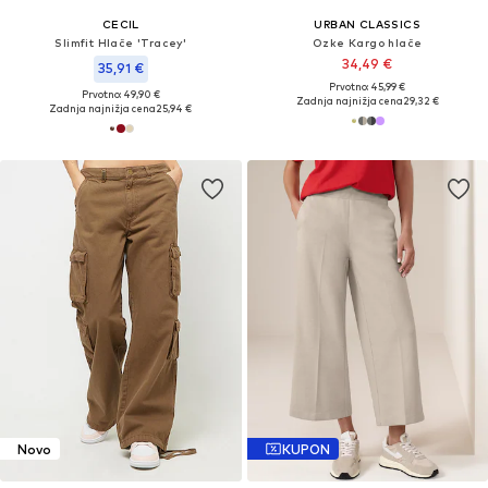
CECIL
URBAN CLASSICS
Slimfit Hlače 'Tracey'
Ozke Kargo hlače
34,49 €
35,91 €
Prvotno: 45,99 €
Prvotno: 49,90 €
Zadnja najnižja cena
29,32 €
Zadnja najnižja cena
25,94 €
Novo
KUPON