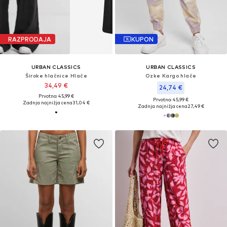
RAZPRODAJA
KUPON
URBAN CLASSICS
URBAN CLASSICS
Široke hlačnice Hlače
Ozke Kargo hlače
34,49 €
24,74 €
Prvotno: 45,99 €
Prvotno: 45,99 €
Zadnja najnižja cena
31,04 €
Zadnja najnižja cena
27,49 €