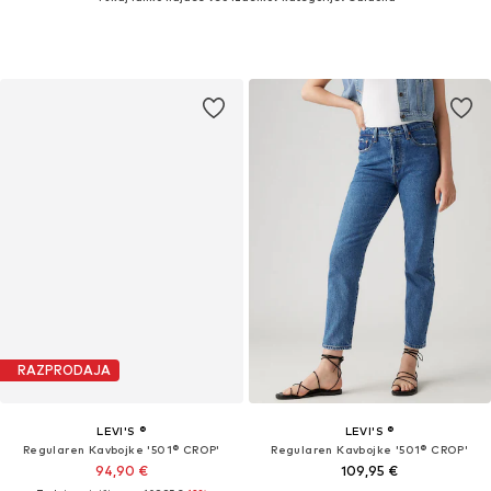
RAZPRODAJA
LEVI'S ®
LEVI'S ®
Regularen Kavbojke '501® CROP'
Regularen Kavbojke '501® CROP'
94,90 €
109,95 €