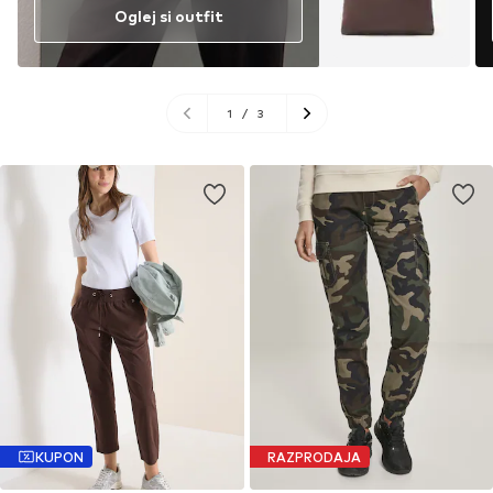
Oglej si outfit
1
/
3
KUPON
RAZPRODAJA