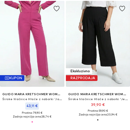
Ekskluzivno
KUPON
RAZPRODAJA
GUIDO MARIA KRETSCHMER WOMEN
GUIDO MARIA KRETSCHMER WOMEN
Široke hlačnice Hlače z naborki 'Jana'
Široke hlačnice Hlače z naborki 'Jessica'
39,90 €
43,11 €
Prvotno: 59,90 €
Prvotno: 79,90 €
Zadnja najnižja cena
20,94 €
Zadnja najnižja cena
28,74 €