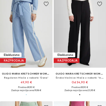
Ekskluzivno
Ekskluzivno
RAZPRODAJA
RAZPRODAJA
GUIDO MARIA KRETSCHMER WOMEN
GUIDO MARIA KRETSCHMER WOMEN
Regularen Hlače z naborki 'Dana'
Široke hlačnice Hlače z naborki 'Inga'
49,90 €
Od 34,90 €
Prvotno: 69,90 €
Prvotno: 69,90 €
Zadnja najnižja cena
19,96 €
Zadnja najnižja cena
23,95 €