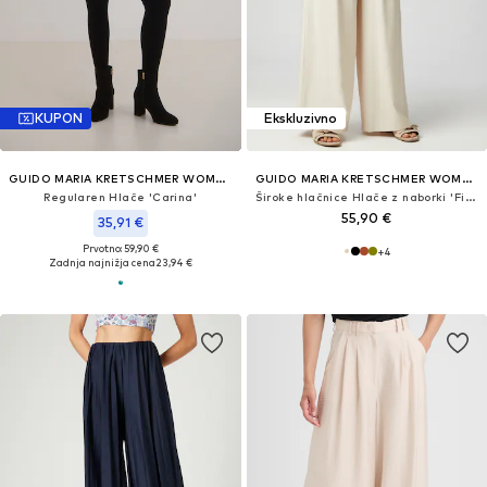
KUPON
Ekskluzivno
GUIDO MARIA KRETSCHMER WOMEN
GUIDO MARIA KRETSCHMER WOMEN
Regularen Hlače 'Carina'
Široke hlačnice Hlače z naborki 'Finja'
55,90 €
35,91 €
Prvotno: 59,90 €
+
4
Zadnja najnižja cena
23,94 €