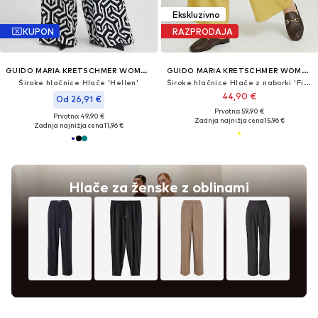
Ekskluzivno
KUPON
RAZPRODAJA
GUIDO MARIA KRETSCHMER WOMEN
GUIDO MARIA KRETSCHMER WOMEN
Široke hlačnice Hlače 'Hellen'
Široke hlačnice Hlače z naborki 'Finja'
44,90 €
Od 26,91 €
Prvotno: 59,90 €
Prvotno: 49,90 €
Zadnja najnižja cena
15,96 €
Zadnja najnižja cena
11,96 €
Hlače za ženske z oblinami