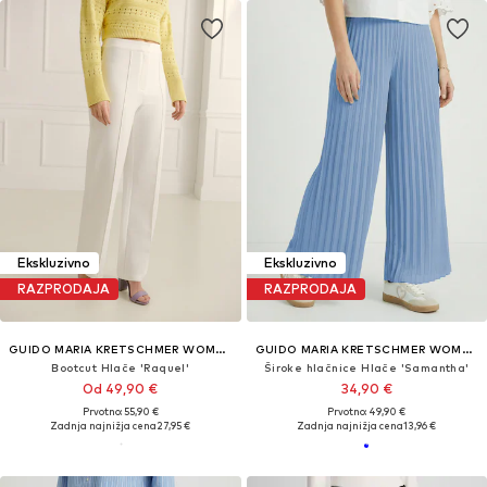
Ekskluzivno
Ekskluzivno
RAZPRODAJA
RAZPRODAJA
GUIDO MARIA KRETSCHMER WOMEN
GUIDO MARIA KRETSCHMER WOMEN
Bootcut Hlače 'Raquel'
Široke hlačnice Hlače 'Samantha'
Od 49,90 €
34,90 €
Prvotno: 55,90 €
Prvotno: 49,90 €
Zadnja najnižja cena
27,95 €
Zadnja najnižja cena
13,96 €