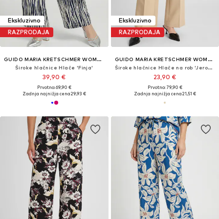
Ekskluzivno
Ekskluzivno
RAZPRODAJA
RAZPRODAJA
GUIDO MARIA KRETSCHMER WOMEN
GUIDO MARIA KRETSCHMER WOMEN
Široke hlačnice Hlače 'Finja'
Široke hlačnice Hlače na rob 'Jeromina'
39,90 €
23,90 €
Prvotno: 69,90 €
Prvotno: 79,90 €
Zadnja najnižja cena
29,93 €
Zadnja najnižja cena
21,51 €