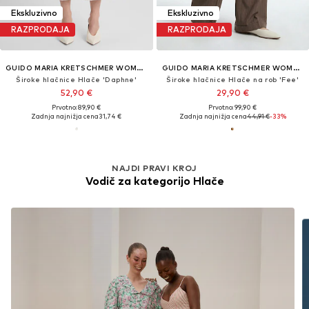
Ekskluzivno
Ekskluzivno
RAZPRODAJA
RAZPRODAJA
GUIDO MARIA KRETSCHMER WOMEN
GUIDO MARIA KRETSCHMER WOMEN
Široke hlačnice Hlače 'Daphne'
Široke hlačnice Hlače na rob 'Fee'
52,90 €
29,90 €
Prvotno: 89,90 €
Prvotno: 99,90 €
Zadnja najnižja cena
31,74 €
Zadnja najnižja cena
44,91 €
-33%
NAJDI PRAVI KROJ
Vodič za kategorijo Hlače