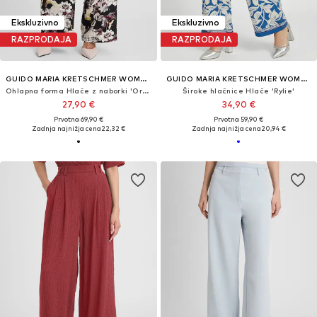
Ekskluzivno
Ekskluzivno
RAZPRODAJA
RAZPRODAJA
GUIDO MARIA KRETSCHMER WOMEN
GUIDO MARIA KRETSCHMER WOMEN
Ohlapna forma Hlače z naborki 'Orelia'
Široke hlačnice Hlače 'Rylie'
27,90 €
34,90 €
Prvotno: 69,90 €
Prvotno: 59,90 €
Zadnja najnižja cena
22,32 €
Zadnja najnižja cena
20,94 €