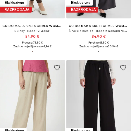
Ekskluzivno
Ekskluzivno
RAZPRODAJA
RAZPRODAJA
GUIDO MARIA KRETSCHMER WOMEN
GUIDO MARIA KRETSCHMER WOMEN
Skinny Hlače 'Viviana'
Široke hlačnice Hlače z naborki 'Betty'
54,90 €
34,90 €
Prvotno: 79,90 €
Prvotno: 69,90 €
Zadnja najnižja cena
41,94 €
Zadnja najnižja cena
20,94 €
Ekskluzivno
Ekskluzivno