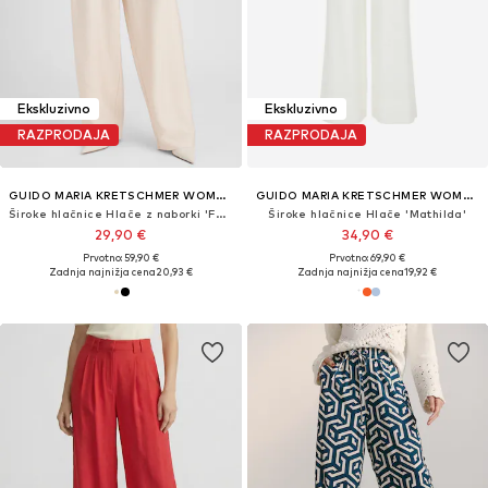
Ekskluzivno
Ekskluzivno
RAZPRODAJA
RAZPRODAJA
GUIDO MARIA KRETSCHMER WOMEN
GUIDO MARIA KRETSCHMER WOMEN
Široke hlačnice Hlače z naborki 'Farina'
Široke hlačnice Hlače 'Mathilda'
29,90 €
34,90 €
Prvotno: 59,90 €
Prvotno: 69,90 €
Zadnja najnižja cena
20,93 €
Zadnja najnižja cena
19,92 €