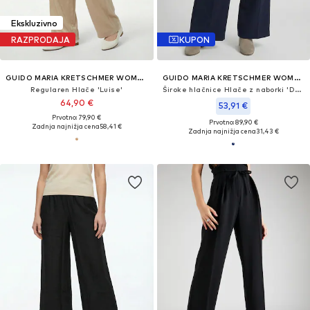
Ekskluzivno
RAZPRODAJA
KUPON
GUIDO MARIA KRETSCHMER WOMEN
GUIDO MARIA KRETSCHMER WOMEN
Regularen Hlače 'Luise'
Široke hlačnice Hlače z naborki 'Dorina'
64,90 €
53,91 €
Prvotno: 79,90 €
Prvotno: 89,90 €
Zadnja najnižja cena
58,41 €
Zadnja najnižja cena
31,43 €