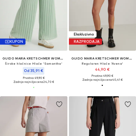
Ekskluzivno
KUPON
RAZPRODAJA
GUIDO MARIA KRETSCHMER WOMEN
GUIDO MARIA KRETSCHMER WOMEN
Široke hlačnice Hlače 'Samantha'
Regularen Hlače 'Avena'
44,90 €
Od 35,91 €
Prvotno: 49,90 €
Prvotno: 49,90 €
Zadnja najnižja cena
40,41 €
Zadnja najnižja cena
24,70 €