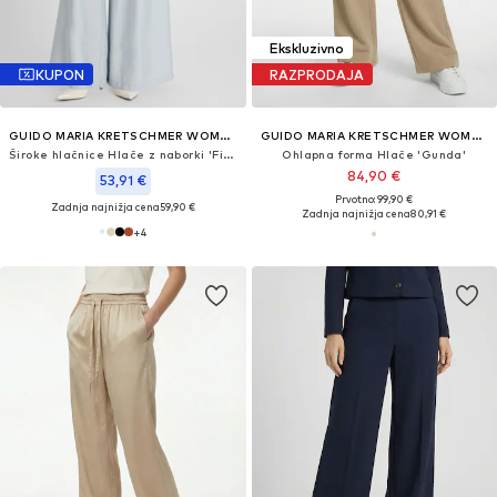
Ekskluzivno
KUPON
RAZPRODAJA
GUIDO MARIA KRETSCHMER WOMEN
GUIDO MARIA KRETSCHMER WOMEN
Široke hlačnice Hlače z naborki 'Finja'
Ohlapna forma Hlače 'Gunda'
84,90 €
53,91 €
Prvotno: 99,90 €
Zadnja najnižja cena
59,90 €
Zadnja najnižja cena
80,91 €
+
4