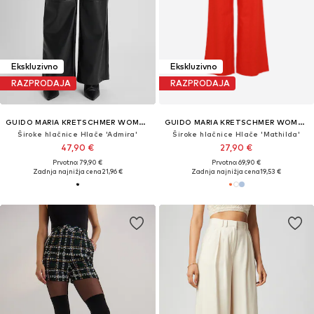
Ekskluzivno
Ekskluzivno
RAZPRODAJA
RAZPRODAJA
GUIDO MARIA KRETSCHMER WOMEN
GUIDO MARIA KRETSCHMER WOMEN
Široke hlačnice Hlače 'Admira'
Široke hlačnice Hlače 'Mathilda'
47,90 €
27,90 €
Prvotno: 79,90 €
Prvotno: 69,90 €
Zadnja najnižja cena
21,96 €
Zadnja najnižja cena
19,53 €