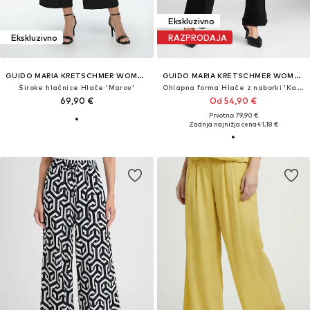
Ekskluzivno
Ekskluzivno
RAZPRODAJA
GUIDO MARIA KRETSCHMER WOMEN
GUIDO MARIA KRETSCHMER WOMEN
Široke hlačnice Hlače 'Marou'
Ohlapna forma Hlače z naborki 'Karima'
69,90 €
Od 54,90 €
Prvotno: 79,90 €
Zadnja najnižja cena
41,18 €