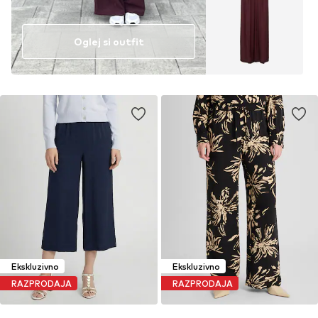
Oglej si outfit
Ekskluzivno
Ekskluzivno
RAZPRODAJA
RAZPRODAJA