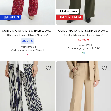
Ekskluzivno
KUPON
RAZPRODAJA
GUIDO MARIA KRETSCHMER WOMEN
GUIDO MARIA KRETSCHMER WOMEN
Ohlapna forma Hlače 'Louisa'
Široke hlačnice Hlače 'Jana'
47,90 €
35,91 €
Prvotno: 79,90 €
Prvotno: 59,90 €
Zadnja najnižja cena
26,35 €
Zadnja najnižja cena
23,94 €