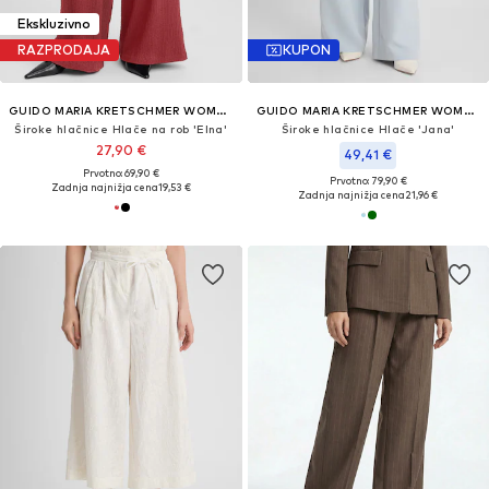
Ekskluzivno
RAZPRODAJA
KUPON
GUIDO MARIA KRETSCHMER WOMEN
GUIDO MARIA KRETSCHMER WOMEN
Široke hlačnice Hlače na rob 'Elna'
Široke hlačnice Hlače 'Jana'
27,90 €
49,41 €
Prvotno: 69,90 €
Prvotno: 79,90 €
Zadnja najnižja cena
19,53 €
Zadnja najnižja cena
21,96 €