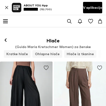
ABOUT YOU App
V aplikacijo
(152.700)
Hlače
(Guido Maria Kretschmer Women) za ženske
Kratke hlače
Ohlapne hlače
Hlače iz tkanine
Pa