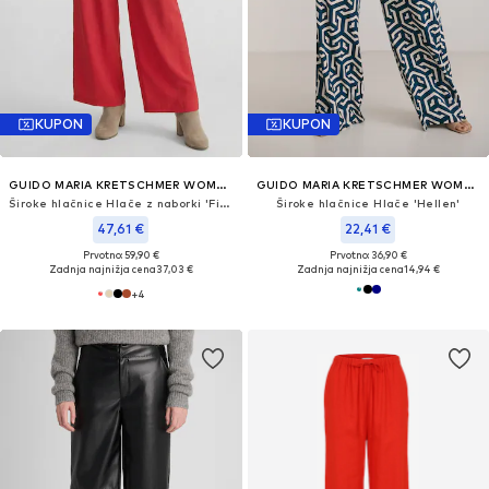
KUPON
KUPON
GUIDO MARIA KRETSCHMER WOMEN
GUIDO MARIA KRETSCHMER WOMEN
Široke hlačnice Hlače z naborki 'Finja'
Široke hlačnice Hlače 'Hellen'
47,61 €
22,41 €
Prvotno: 59,90 €
Prvotno: 36,90 €
Zadnja najnižja cena
37,03 €
Zadnja najnižja cena
14,94 €
+
4