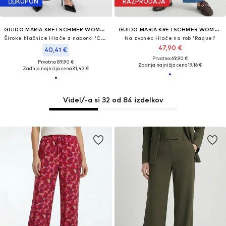
KUPON
RAZPRODAJA
GUIDO MARIA KRETSCHMER WOMEN
GUIDO MARIA KRETSCHMER WOMEN
Široke hlačnice Hlače z naborki 'Cecile'
Na zvonec Hlače na rob 'Raquel'
47,90 €
40,41 €
Prvotno: 69,90 €
Prvotno: 89,90 €
Zadnja najnižja cena
19,16 €
Zadnja najnižja cena
31,43 €
Videl/-a si 32 od 84 izdelkov