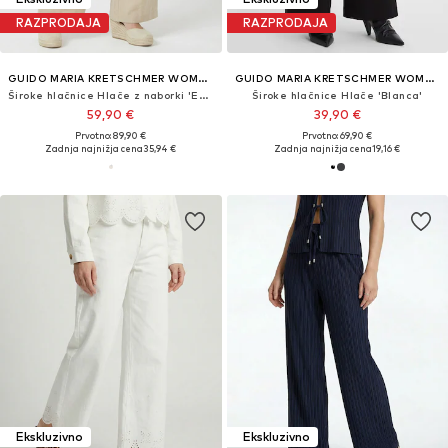
RAZPRODAJA
RAZPRODAJA
GUIDO MARIA KRETSCHMER WOMEN
GUIDO MARIA KRETSCHMER WOMEN
Široke hlačnice Hlače z naborki 'Emmy'
Široke hlačnice Hlače 'Blanca'
59,90 €
39,90 €
Prvotno: 89,90 €
Prvotno: 69,90 €
Zadnja najnižja cena
35,94 €
Zadnja najnižja cena
19,16 €
Ekskluzivno
Ekskluzivno