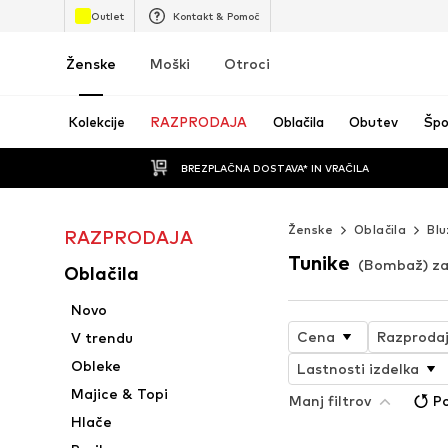
Outlet
Kontakt & Pomoč
Ženske
Moški
Otroci
Kolekcije
RAZPRODAJA
Oblačila
Obutev
Špo
BREZPLAČNA DOSTAVA* IN VRAČILA
Ženske
Oblačila
Blu
RAZPRODAJA
Tunike
(Bombaž) za
Oblačila
Novo
Cena
Razproda
V trendu
Obleke
Lastnosti izdelka
Majice & Topi
Manj filtrov
Po
Hlače