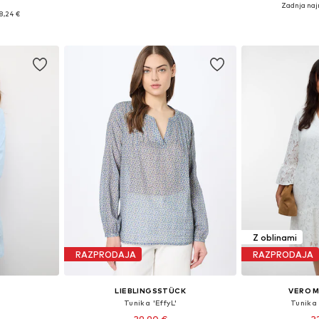
Zadnja naj
Razpoložljive velikosti: L, XXL, XXXL, 4XL, 5XL
Razpoložljive velikosti: M-L, L-XL, XL-XXL, XXL-XXXL
Na voljo v r
8,24 €
ico
Dodaj v košarico
Dodaj 
Z oblinami
RAZPRODAJA
RAZPRODAJA
LIEBLINGSSTÜCK
VERO 
Tunika 'EffyL'
Tunika