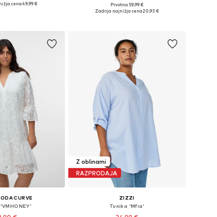
nižja cena
49,99 €
Prvotno: 59,99 €
azličnih velikostih
Razpoložljive velikosti: XS, S, M
Zadnja najnižja cena
20,93 €
v košarico
Dodaj v košarico
Z oblinami
RAZPRODAJA
MODA CURVE
ZIZZI
 'VMHONEY'
Tunika 'Mfia'