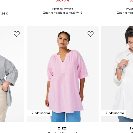
39,90 €
3
Prvotno: 79,90 €
Prvot
Razpoložljive velikosti: XS
Razpoložljive vel
ti: 36
Zadnja najnižja cena
23,94 €
Zadnja naj
1,98 €
Dodaj v košarico
Dodaj 
ico
Z oblinami
Z oblinami
ZIZZI
S