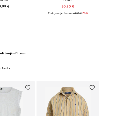
Tunika
Tunika
9,99 €
20,90 €
Zadnja najnižja cena
69,90 €
-70%
ikosti: S-M, M-L, L, XL
Razpoložljive velikosti: XS
v košarico
Dodaj v košarico
ali tvojim filtrom
& Tunike