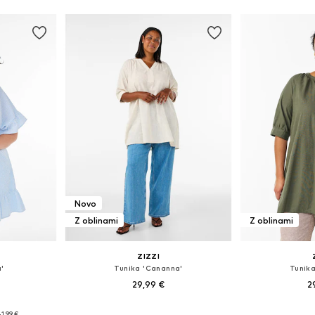
Dodaj 
Novo
Z oblinami
Z oblinami
ZIZZI
'
Tunika 'Cananna'
Tunik
29,99 €
2
Razpoložljive velikosti: XL-XXL, XXXL-4XL, 5XL-6XL, 7XL-8XL
Na voljo v različnih velikostih
Na voljo v r
1,99 €