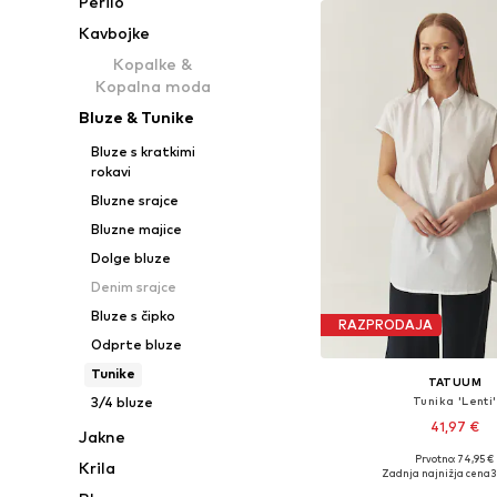
Perilo
Kavbojke
Kopalke &
Kopalna moda
Bluze & Tunike
Bluze s kratkimi
rokavi
Bluzne srajce
Bluzne majice
Dolge bluze
Denim srajce
Bluze s čipko
RAZPRODAJA
Odprte bluze
Tunike
TATUUM
Tunika 'Lenti'
3/4 bluze
41,97 €
Jakne
Prvotno: 74,95 €
Krila
Zadnja najnižja cena
3
Dodaj v košar