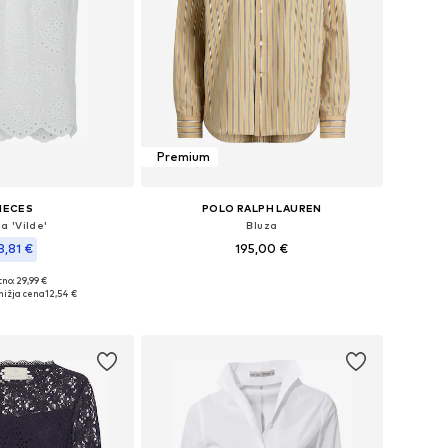
Premium
IECES
POLO RALPH LAUREN
a 'Vilde'
Bluza
8,81 €
195,00 €
no: 29,99 €
Razpoložljive velikosti: S-M, M, L-XL
e velikosti: XS, M
nižja cena
12,54 €
Dodaj v košarico
v košarico