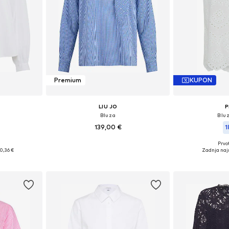
Premium
KUPON
LIU JO
P
Bluza
Bluz
139,00 €
1
Prvot
Na voljo v različnih velikostih
: XS, XL
Razpoložljiv
0,36 €
Zadnja naj
Dodaj v košarico
ico
Dodaj 