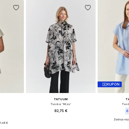
KUPON
TATUUM
T
Tunika 'Mizu'
Tuni
82,75 €
6
Zadnja naj
Razpoložljive velikosti: XS, S, L, XL, XXL, XXXL
Razpoložljive velikosti: S, M, L
Na voljo v r
1,48 €
ico
Dodaj v košarico