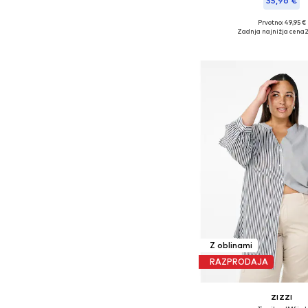
35,96 €
Prvotno: 49,95 €
Razpoložljive velikos
Zadnja najnižja cena
2
Dodaj v košar
Z oblinami
RAZPRODAJA
ZIZZI