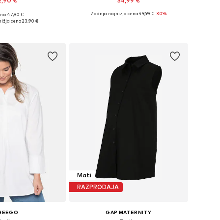
2,90 €
34,99 €
Zadnja najnižja cena
49,99 €
-30%
no: 47,90 €
ikosti: XXXL, 4XL, 5XL
Razpoložljive velikosti: XXXL-4XL
nižja cena
23,90 €
v košarico
Dodaj v košarico
Mati
RAZPRODAJA
HEEGO
GAP MATERNITY