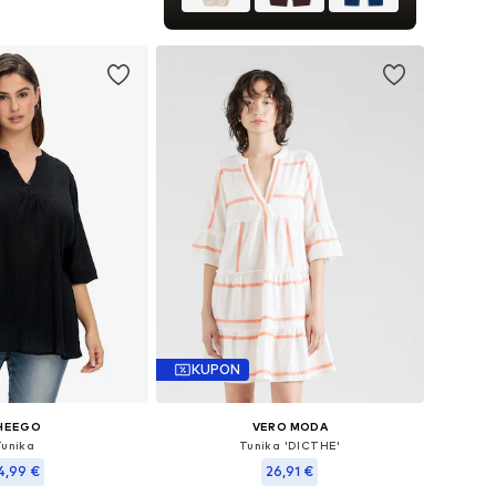
v košarico
KUPON
HEEGO
VERO MODA
Tunika
Tunika 'DICTHE'
4,99 €
26,91 €