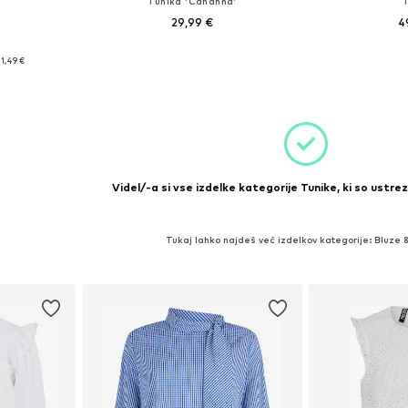
Tunika 'Cananna'
29,99 €
4
: 5XL-6XL
Razpoložljive velikosti: XXXL-4XL
Razpoložljive vel
1,49 €
ico
Dodaj v košarico
Dodaj 
Videl/-a si vse izdelke kategorije Tunike, ki so ustrez
Tukaj lahko najdeš več izdelkov kategorije: Bluze 