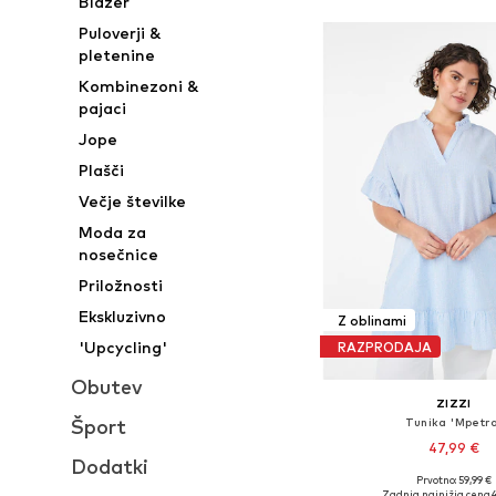
Blazer
Puloverji &
pletenine
Kombinezoni &
pajaci
Jope
Plašči
Večje številke
Moda za
nosečnice
Priložnosti
Ekskluzivno
Z oblinami
'Upcycling'
RAZPRODAJA
Obutev
ZIZZI
Šport
Tunika 'Mpetra
47,99 €
Dodatki
Prvotno: 59,99 €
Zadnja najnižja cena
4