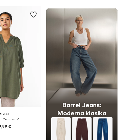
v košarico
Barrel Jeans:
Moderna klasika
ZIZZI
a 'Cananna'
9,99 €
azličnih velikostih