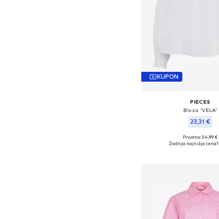
KUPON
PIECES
Bluza 'VELA'
23,31 €
Prvotno: 34,99 €
Razpoložljive velikosti
Zadnja najnižja cena
1
Dodaj v košar