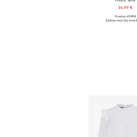
Tunika 'Mfia'
34,99 €
Prvotno: 49,99 €
Razpoložljive velikosti
Zadnja najnižja cena
3
Dodaj v košar