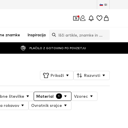
SI
1
vne znamke
Inspiracija
PLAČILO Z GOTOVINO PO POVZETJU
Prikaži
Razvrsti
bne številke
Material
Vzorec
1
a rokavov
Ovratnik srajce