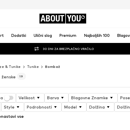
ABOUT
YOU
rt
Dodatki
Ulični slog
Premium
Najboljših 100
Blago
30 DNI ZA BREZPLAČNO VRAČILO
ze & Tunike
Tunike
Bombaž
 ženske
19
ja
Velikost
Barva
Blagovne Znamke
Pose
Style
Podrobnosti
Model
Dolžina
Dolžin
nastavi vse