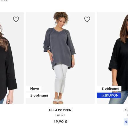
ico
Dodaj v košarico
Dodaj 
Novo
Z oblinami
Z oblinami
KUPON
ULLA POPKEN
S
Tunika
49,90 €
4