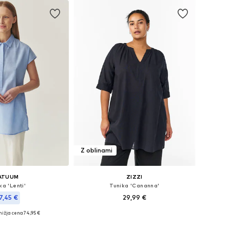
Z oblinami
ATUUM
ZIZZI
ka 'Lenti'
Tunika 'Cananna'
7,45 €
29,99 €
nižja cena
74,95 €
Na voljo v različnih velikostih
azličnih velikostih
Dodaj v košarico