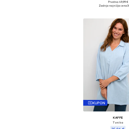
Prvotno: 49,99 €
Zadnja najnižja cena
3
Dodaj v košar
KUPON
KAFFE
Tunika