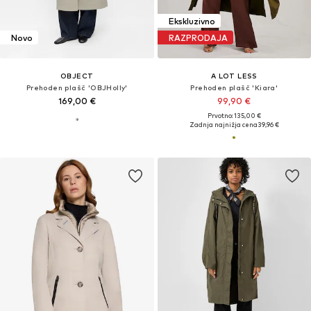
Ekskluzivno
Novo
RAZPRODAJA
OBJECT
A LOT LESS
Prehoden plašč 'OBJHolly'
Prehoden plašč 'Kiara'
169,00 €
99,90 €
Prvotno: 135,00 €
Zadnja najnižja cena
39,96 €