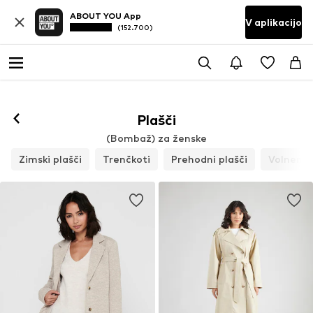
ABOUT YOU App
V aplikacijo
(152.700)
Plašči
(Bombaž) za ženske
Zimski plašči
Trenčkoti
Prehodni plašči
Volneni p