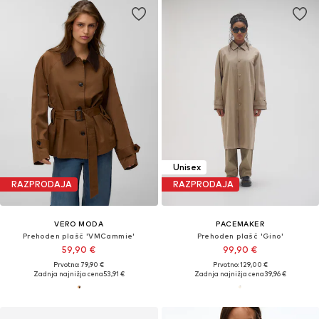
Unisex
RAZPRODAJA
RAZPRODAJA
VERO MODA
PACEMAKER
Prehoden plašč 'VMCammie'
Prehoden plašč 'Gino'
59,90 €
99,90 €
Prvotno: 79,90 €
Prvotno: 129,00 €
Zadnja najnižja cena
53,91 €
Zadnja najnižja cena
39,96 €