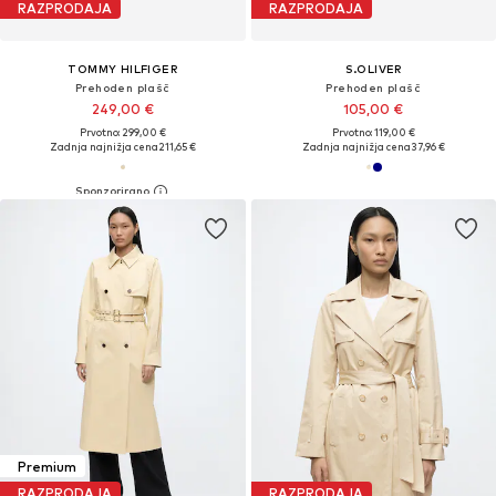
RAZPRODAJA
RAZPRODAJA
TOMMY HILFIGER
S.OLIVER
Prehoden plašč
Prehoden plašč
249,00 €
105,00 €
Prvotno: 299,00 €
Prvotno: 119,00 €
Zadnja najnižja cena
211,65 €
Zadnja najnižja cena
37,96 €
Premium
RAZPRODAJA
RAZPRODAJA