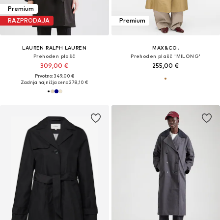
Premium
RAZPRODAJA
Premium
LAUREN RALPH LAUREN
MAX&CO.
Prehoden plašč
Prehoden plašč 'MILONG'
309,00 €
255,00 €
Prvotno: 349,00 €
Zadnja najnižja cena
278,10 €