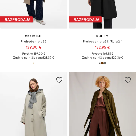
RAZPRODAJA
RAZPRODAJA
DESIGUAL
KHUJO
Prehoden plašč
Prehoden plašč 'Rula2 '
139,30 €
152,95 €
Prvotno: 199,00 €
Prvotno: 169,95 €
Zadnja najnižja cena
125,37 €
Zadnja najnižja cena
122,36 €