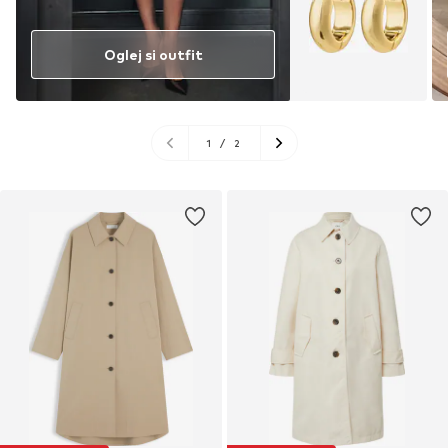
Oglej si outfit
1
/
2