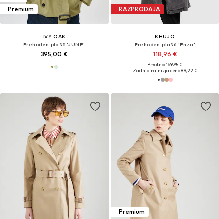
Premium
RAZPRODAJA
IVY OAK
KHUJO
Prehoden plašč 'JUNE'
Prehoden plašč 'Enza'
395,00 €
118,96 €
Prvotno: 169,95 €
Zadnja najnižja cena
89,22 €
Premium