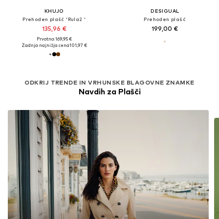
KHUJO
DESIGUAL
Prehoden plašč 'Rula2 '
Prehoden plašč
135,96 €
199,00 €
Prvotno: 169,95 €
Zadnja najnižja cena
101,97 €
ODKRIJ TRENDE IN VRHUNSKE BLAGOVNE ZNAMKE
Navdih za Plašči