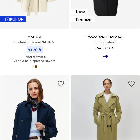
Novo
KUPON
Premium
MANGO
POLO RALPH LAUREN
Prehoden plašč 'MONA'
Zimski plašč
645,00 €
49,41 €
Prvotno: 79,90 €
Zadnja najnižja cena
28,74 €