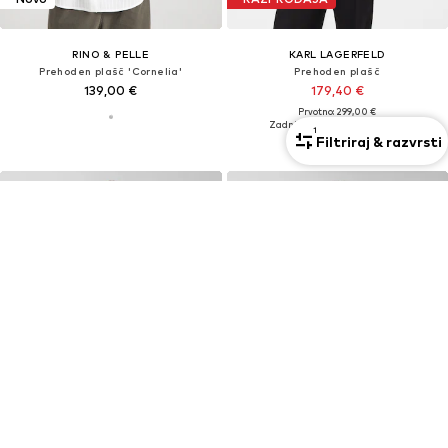
RINO & PELLE
KARL LAGERFELD
Prehoden plašč 'Cornelia'
Prehoden plašč
139,00 €
179,40 €
Prvotno: 299,00 €
Zadnja najnižja cena
143,52 €
1
Filtriraj & razvrsti
RAZPRODAJA
RAZPRODAJA