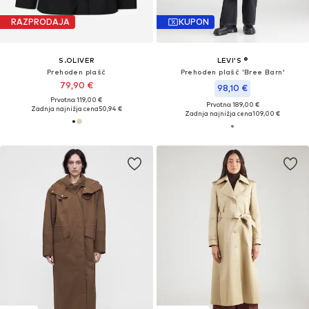
RAZPRODAJA
KUPON
S.OLIVER
LEVI'S ®
Prehoden plašč
Prehoden plašč 'Bree Barn'
79,90 €
98,10 €
Prvotno: 119,00 €
Prvotno: 189,00 €
Zadnja najnižja cena
50,94 €
Zadnja najnižja cena
109,00 €