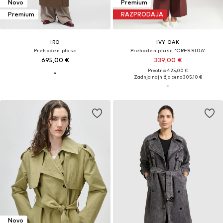
Novo
Premium
Premium
RAZPRODAJA
IRO
IVY OAK
Prehoden plašč
Prehoden plašč 'CRESSIDA'
695,00 €
339,00 €
Prvotno: 425,00 €
Zadnja najnižja cena
305,10 €
Novo