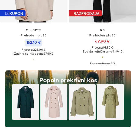
KUPON
RAZPRODAJA
GIL BRET
QS
Prehoden plašč
Prehoden plašč
69,90 €
152,10 €
Prvotno: 99,90 €
Prvotno: 229,00 €
Zadnja najnižja cena
41,94 €
Zadnja najnižja cena
67,60 €
Popoln prekrivni kos