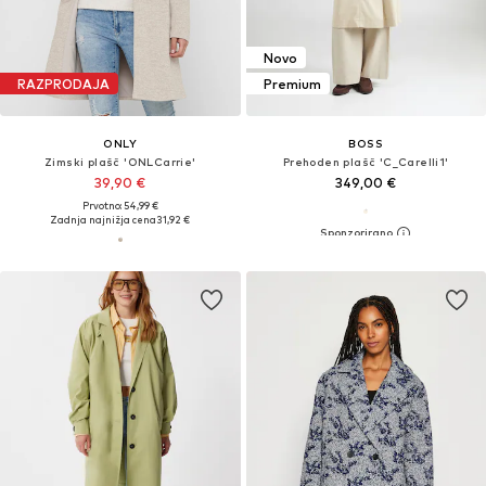
Novo
RAZPRODAJA
Premium
ONLY
BOSS
Zimski plašč 'ONLCarrie'
Prehoden plašč 'C_Carelli1'
39,90 €
349,00 €
Prvotno: 54,99 €
Zadnja najnižja cena
31,92 €