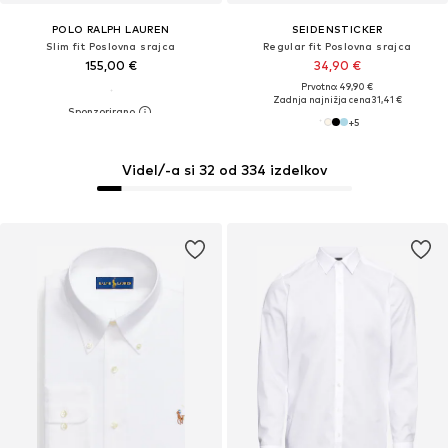
POLO RALPH LAUREN
SEIDENSTICKER
Slim fit Poslovna srajca
Regular fit Poslovna srajca
155,00 €
34,90 €
Prvotno: 49,90 €
Zadnja najnižja cena
31,41 €
+
5
Videl/-a si 32 od 334 izdelkov