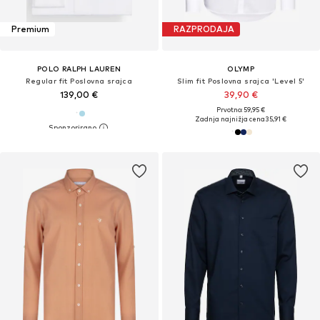
Premium
RAZPRODAJA
POLO RALPH LAUREN
OLYMP
Regular fit Poslovna srajca
Slim fit Poslovna srajca 'Level 5'
139,00 €
39,90 €
Prvotno: 59,95 €
Zadnja najnižja cena
35,91 €