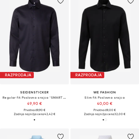
RAZPRODAJA
RAZPRODAJA
SEIDENSTICKER
WE FASHION
Regular fit Poslovna srajca 'SMART CLASSICS'
Slim fit Poslovna srajca
49,90 €
40,00 €
Prvotno: 69,90 €
Prvotno: 69,00 €
Zadnja najnižja cena
42,42 €
Zadnja najnižja cena
32,00 €