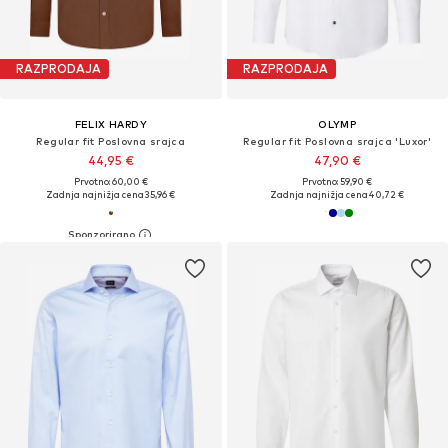
RAZPRODAJA
RAZPRODAJA
FELIX HARDY
OLYMP
Regular fit Poslovna srajca
Regular fit Poslovna srajca 'Luxor'
44,95 €
47,90 €
Prvotno: 60,00 €
Prvotno: 59,90 €
Zadnja najnižja cena
35,96 €
Zadnja najnižja cena
40,72 €