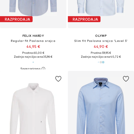
RAZPRODAJA
RAZPRODAJA
FELIX HARDY
OLYMP
Regular fit Poslovna srajca
Slim fit Poslovna srajca 'Level 5'
44,95 €
44,90 €
Prvotno: 60,00 €
Prvotno: 59,95 €
Zadnja najnižja cena
35,96 €
Zadnja najnižja cena
40,72 €