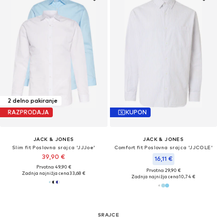
2 delno pakiranje
RAZPRODAJA
KUPON
JACK & JONES
JACK & JONES
Slim fit Poslovna srajca 'JJJoe'
Comfort fit Poslovna srajca 'JJCOLE'
39,90 €
16,11 €
Prvotno: 49,90 €
Prvotno: 29,90 €
Zadnja najnižja cena
33,68 €
Zadnja najnižja cena
10,74 €
SRAJCE