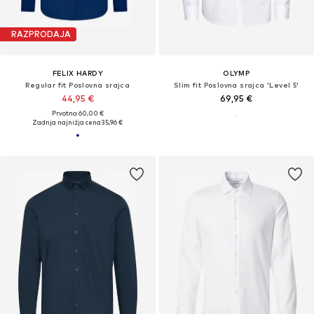
RAZPRODAJA
FELIX HARDY
OLYMP
Regular fit Poslovna srajca
Slim fit Poslovna srajca 'Level 5'
44,95 €
69,95 €
Prvotno: 60,00 €
Zadnja najnižja cena
35,96 €