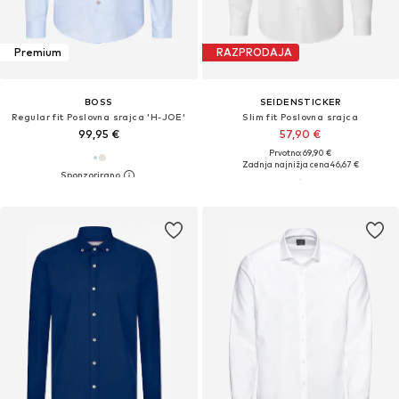
Premium
RAZPRODAJA
BOSS
SEIDENSTICKER
Regular fit Poslovna srajca 'H-JOE'
Slim fit Poslovna srajca
99,95 €
57,90 €
Prvotno: 69,90 €
Zadnja najnižja cena
46,67 €