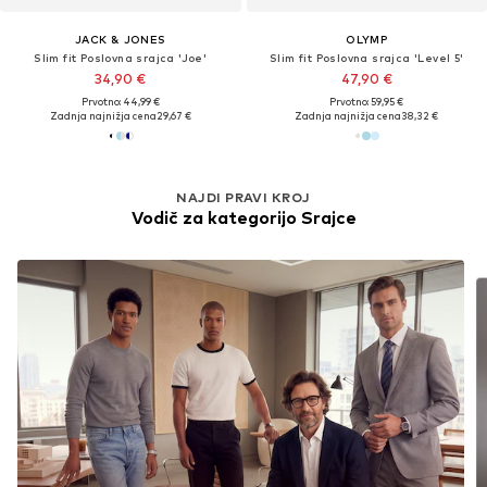
JACK & JONES
OLYMP
Slim fit Poslovna srajca 'Joe'
Slim fit Poslovna srajca 'Level 5'
34,90 €
47,90 €
Prvotno: 44,99 €
Prvotno: 59,95 €
Zadnja najnižja cena
29,67 €
Zadnja najnižja cena
38,32 €
NAJDI PRAVI KROJ
Vodič za kategorijo Srajce