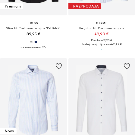
Premium
RAZPRODAJA
BOSS
OLYMP
Slim fit Poslovna srajca 'P-HANK'
Regular fit Poslovna srajca
89,95 €
49,90 €
Prvotno: 69,90 €
Zadnja najnižja cena
42,42 €
Novo