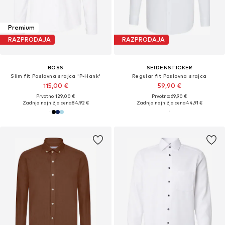
Premium
RAZPRODAJA
RAZPRODAJA
BOSS
SEIDENSTICKER
Slim fit Poslovna srajca 'P-Hank'
Regular fit Poslovna srajca
115,00 €
59,90 €
Prvotno: 129,00 €
Prvotno: 69,90 €
Zadnja najnižja cena
84,92 €
Zadnja najnižja cena
44,91 €