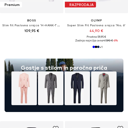
Premium
RAZPRODAJA
BOSS
OLYMP
Slim fit Poslovna srajca 'H-HANK-TUX1'
Super Slim Fit Poslovna srajca 'No. 6'
109,95 €
44,90 €
Prvotno: 59,95 €
Zadnja najnižja cena
47,90 €
-6%
+
1
Gostje s stilom in poročna priča