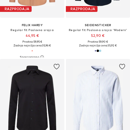
RAZPRODAJA
RAZPRODAJA
FELIX HARDY
SEIDENSTICKER
Regular fit Poslovna srajca
Regular fit Poslovna srajca 'Modern'
44,95 €
52,90 €
Prvotno: 59,95 €
Prvotno: 59,90 €
Zadnja najnižja cena
35,96 €
Zadnja najnižja cena
35,92 €