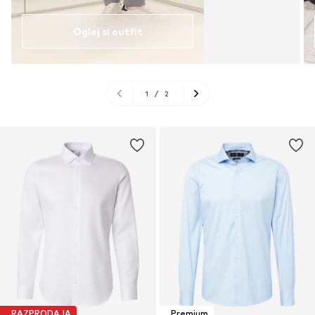
Oglej si outfit
1
/
2
RAZPRODAJA
Premium