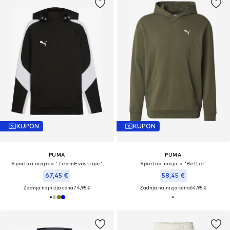
KUPON
KUPON
PUMA
PUMA
Športna majica 'TeamEvostripe'
Športna majica 'Better'
67,45 €
58,45 €
Zadnja najnižja cena
74,95 €
Zadnja najnižja cena
64,95 €