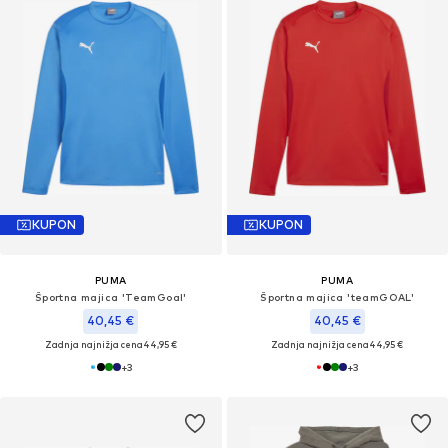
KUPON
KUPON
PUMA
PUMA
Športna majica 'TeamGoal'
Športna majica 'teamGOAL'
40,45 €
40,45 €
Zadnja najnižja cena
44,95 €
Zadnja najnižja cena
44,95 €
+
3
+
3