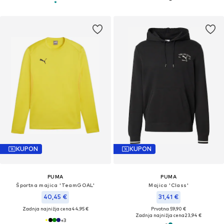
KUPON
KUPON
PUMA
PUMA
Športna majica 'TeamGOAL'
Majica 'Class'
40,45 €
31,41 €
Zadnja najnižja cena
44,95 €
Prvotno: 59,90 €
Zadnja najnižja cena
23,94 €
+
3