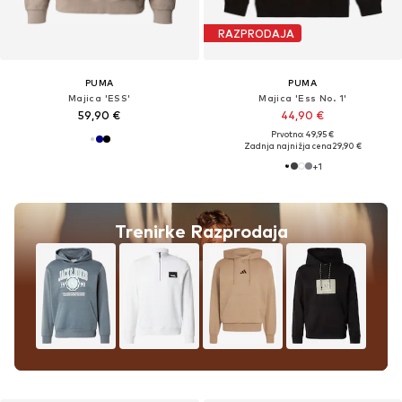
RAZPRODAJA
PUMA
PUMA
Majica 'ESS'
Majica 'Ess No. 1'
59,90 €
44,90 €
Prvotno: 49,95 €
Zadnja najnižja cena
29,90 €
+
1
Trenirke Razprodaja