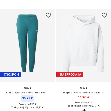
KUPON
RAZPRODAJA
PUMA
PUMA
Ozke Športne hlače 'Ess No. 1'
Majica 'Wardrobe Essentials'
44,90 €
35,91 €
Prvotno: 64,90 €
Prvotno: 47,90 €
Zadnja najnižja cena
23,31 €
Zadnja najnižja cena
23,92 €