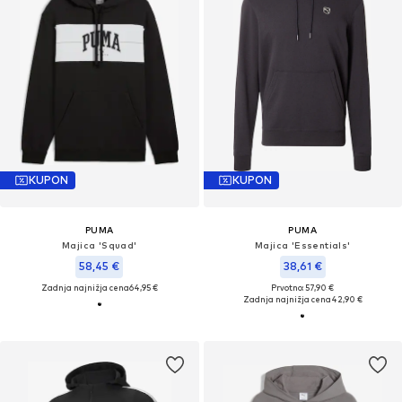
KUPON
KUPON
PUMA
PUMA
Majica 'Squad'
Majica 'Essentials'
58,45 €
38,61 €
Zadnja najnižja cena
64,95 €
Prvotno: 57,90 €
Zadnja najnižja cena
42,90 €