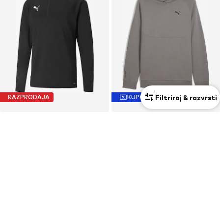
1
Filtriraj & razvrsti
RAZPRODAJA
KUPON
PUMA
PUMA
Majica 'teamLIGA'
Majica 'PUMATECH'
69,95 €
43,11 €
Prvotno: 84,95 €
Prvotno: 64,90 €
Zadnja najnižja cena
52,46 €
Zadnja najnižja cena
33,53 €