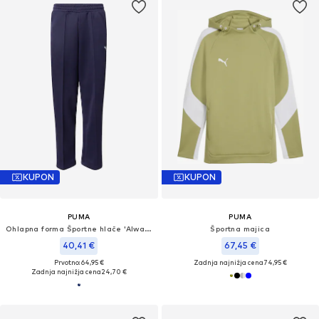
KUPON
KUPON
PUMA
PUMA
Ohlapna forma Športne hlače 'Always On'
Športna majica
40,41 €
67,45 €
Prvotno: 64,95 €
Zadnja najnižja cena
74,95 €
Zadnja najnižja cena
24,70 €