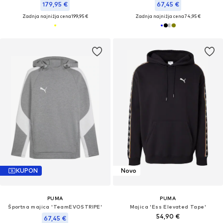
179,95 €
67,45 €
Zadnja najnižja cena
199,95 €
Zadnja najnižja cena
74,95 €
KUPON
Novo
PUMA
PUMA
Športna majica 'TeamEVOSTRIPE'
Majica 'Ess Elevated Tape'
54,90 €
67,45 €