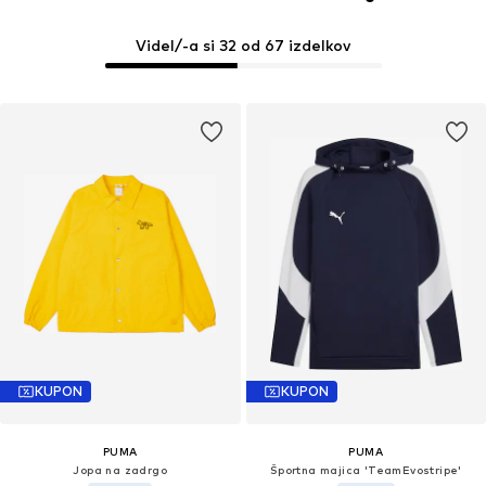
Videl/-a si 32 od 67 izdelkov
KUPON
KUPON
PUMA
PUMA
Jopa na zadrgo
Športna majica 'TeamEvostripe'