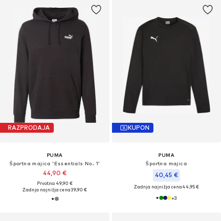
RAZPRODAJA
KUPON
PUMA
PUMA
Športna majica 'Essentials No. 1'
Športna majica
44,90 €
40,45 €
Prvotno: 49,90 €
Zadnja najnižja cena
44,95 €
Zadnja najnižja cena
39,90 €
+
3