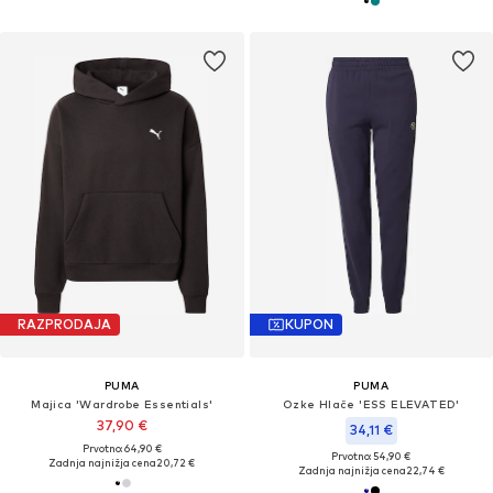
RAZPRODAJA
KUPON
PUMA
PUMA
Majica 'Wardrobe Essentials'
Ozke Hlače 'ESS ELEVATED'
37,90 €
34,11 €
Prvotno: 64,90 €
Prvotno: 54,90 €
Zadnja najnižja cena
20,72 €
Zadnja najnižja cena
22,74 €