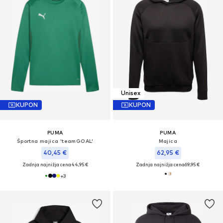
Unisex
KUPON
KUPON
PUMA
PUMA
Športna majica 'teamGOAL'
Majica
40,45 €
62,95 €
Zadnja najnižja cena
44,95 €
Zadnja najnižja cena
69,95 €
+
3