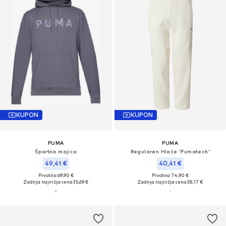
KUPON
KUPON
PUMA
PUMA
Športna majica
Regularen Hlače 'Pumatech'
49,41 €
40,41 €
Prvotno: 69,90 €
Prvotno: 74,90 €
Zadnja najnižja cena
35,69 €
Zadnja najnižja cena
38,17 €