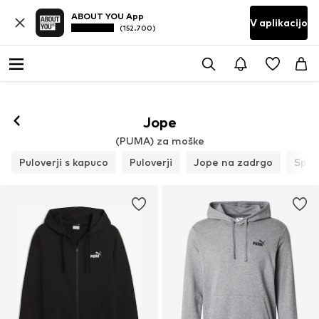
ABOUT YOU App
V aplikacijo
(152.700)
Sledi
Jope
(PUMA) za moške
Puloverji s kapuco
Puloverji
Jope na zadrgo
Spodn