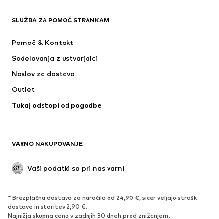
OBLAČILA
SLUŽBA ZA POMOČ STRANKAM
Novo
V trendu
Obleke
Kavbojke
Pomoč & Kontakt
Majice & Topi
Hlače
Sodelovanja z ustvarjalci
Jakne
Puloverji & pletenine
Naslov za dostavo
Perilo
Bluze & Tunike
Outlet
Plašči
Krila
Tukaj odstopi od pogodbe
Kopalke & Kopalna moda
Jope
Blazer
Kombinezoni & pajaci
Večje številke
Moda za nosečnice
VARNO NAKUPOVANJE
Priložnosti
Ekskluzivno
'Upcycling'
Vaši podatki so pri nas varni
OBUTEV
* Brezplačna dostava za naročila od 24,90 €, sicer veljajo stroški
Novo
Trendovsko
dostave in storitev 2,90 €.
Najnižja skupna cena v zadnjih 30 dneh pred znižanjem.
Superge
Gležnjarji