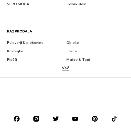
VERO MODA
Calvin Klein
RAZPRODAJA
Puloverji & pletenine
Obleke
Kavbojke
Jakne
Plašči
Majice & Topi
Več
Hlače
Perilo
Krila
Bluze & Tunike
Jope
Blazer
Kopalke & Kopalna moda
Kombinezoni & pajaci
Večje številke
Moda za nosečnice
Obutev
Šport
Dodatki
Premium