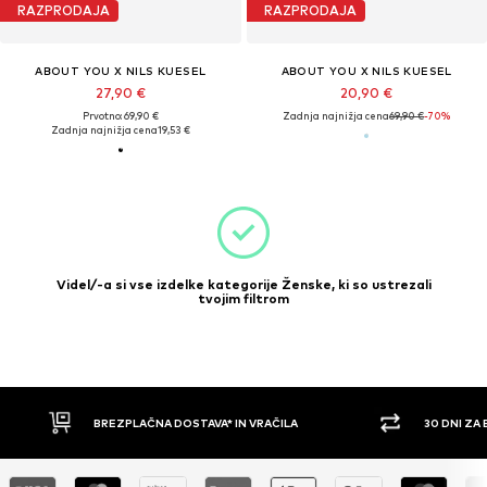
RAZPRODAJA
RAZPRODAJA
ABOUT YOU X NILS KUESEL
ABOUT YOU X NILS KUESEL
27,90 €
20,90 €
Prvotno: 69,90 €
Zadnja najnižja cena
69,90 €
-70%
Zadnja najnižja cena
19,53 €
Videl/-a si vse izdelke kategorije Ženske, ki so ustrezali
tvojim filtrom
BREZPLAČNA DOSTAVA* IN VRAČILA
30 DNI ZA