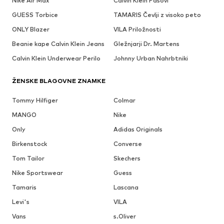
Nike Air Max
Calvin Klein Pasovi
GUESS Torbice
TAMARIS Čevlji z visoko peto
ONLY Blazer
VILA Priložnosti
Beanie kape Calvin Klein Jeans
Gležnjarji Dr. Martens
Calvin Klein Underwear Perilo
Johnny Urban Nahrbtniki
ŽENSKE BLAGOVNE ZNAMKE
Tommy Hilfiger
Colmar
MANGO
Nike
Only
Adidas Originals
Birkenstock
Converse
Tom Tailor
Skechers
Nike Sportswear
Guess
Tamaris
Lascana
Levi's
VILA
Vans
s.Oliver