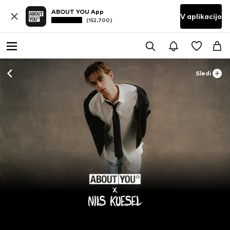
ABOUT YOU App
V aplikacijo
(152.700)
Sledi