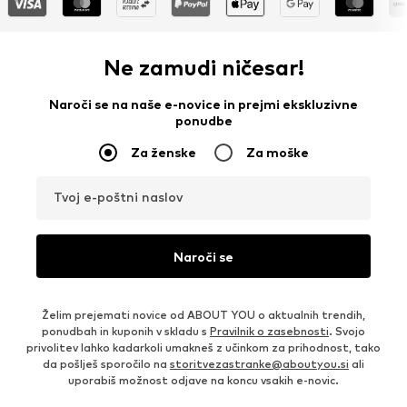
Ne zamudi ničesar!
Naroči se na naše e-novice in prejmi ekskluzivne
ponudbe
Za ženske
Za moške
Tvoj e-poštni naslov
Naroči se
Želim prejemati novice od ABOUT YOU o aktualnih trendih,
ponudbah in kuponih v skladu s
Pravilnik o zasebnosti
. Svojo
privolitev lahko kadarkoli umakneš z učinkom za prihodnost, tako
da pošlješ sporočilo na
storitvezastranke@aboutyou.si
ali
uporabiš možnost odjave na koncu vsakih e-novic.