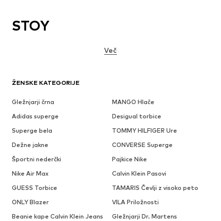
STOY
Več
ŽENSKE KATEGORIJE
Gležnjarji črna
MANGO Hlače
Adidas superge
Desigual torbice
Superge bela
TOMMY HILFIGER Ure
Dežne jakne
CONVERSE Superge
Športni nederčki
Pajkice Nike
Nike Air Max
Calvin Klein Pasovi
GUESS Torbice
TAMARIS Čevlji z visoko peto
ONLY Blazer
VILA Priložnosti
Beanie kape Calvin Klein Jeans
Gležnjarji Dr. Martens