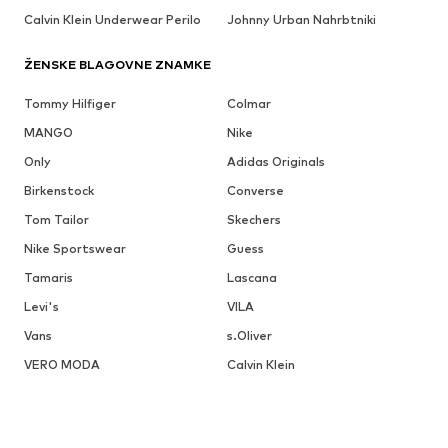
Calvin Klein Underwear Perilo
Johnny Urban Nahrbtniki
ŽENSKE BLAGOVNE ZNAMKE
Tommy Hilfiger
Colmar
MANGO
Nike
Only
Adidas Originals
Birkenstock
Converse
Tom Tailor
Skechers
Nike Sportswear
Guess
Tamaris
Lascana
Levi's
VILA
Vans
s.Oliver
VERO MODA
Calvin Klein