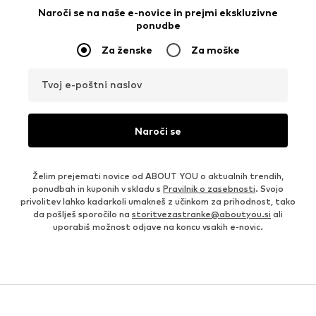
Naroči se na naše e-novice in prejmi ekskluzivne
ponudbe
Za ženske
Za moške
Tvoj e-poštni naslov
Naroči se
Želim prejemati novice od ABOUT YOU o aktualnih trendih,
ponudbah in kuponih v skladu s
Pravilnik o zasebnosti
. Svojo
privolitev lahko kadarkoli umakneš z učinkom za prihodnost, tako
da pošlješ sporočilo na
storitvezastranke@aboutyou.si
ali
uporabiš možnost odjave na koncu vsakih e-novic.