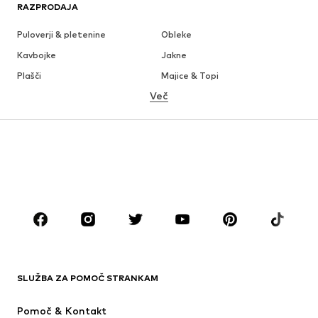
RAZPRODAJA
Puloverji & pletenine
Obleke
Kavbojke
Jakne
Plašči
Majice & Topi
Več
Hlače
Perilo
Krila
Bluze & Tunike
Jope
Blazer
Kopalke & Kopalna moda
Kombinezoni & pajaci
Večje številke
Moda za nosečnice
Obutev
Šport
Dodatki
Premium
OBLAČILA
SLUŽBA ZA POMOČ STRANKAM
Novo
V trendu
Obleke
Kavbojke
Pomoč & Kontakt