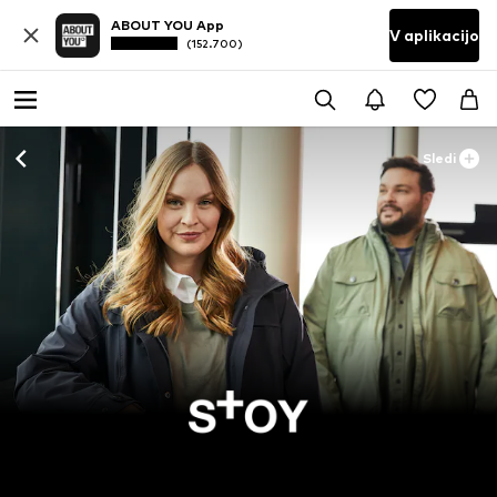
ABOUT YOU App
V aplikacijo
(152.700)
Sledi