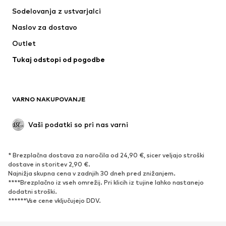
Majice & Topi
Hlače
Sodelovanja z ustvarjalci
Jakne
Puloverji & pletenine
Naslov za dostavo
Perilo
Bluze & Tunike
Outlet
Plašči
Krila
Tukaj odstopi od pogodbe
Kopalke & Kopalna moda
Jope
Blazer
Kombinezoni & pajaci
Večje številke
Moda za nosečnice
VARNO NAKUPOVANJE
Priložnosti
Ekskluzivno
'Upcycling'
Vaši podatki so pri nas varni
OBUTEV
* Brezplačna dostava za naročila od 24,90 €, sicer veljajo stroški
Novo
Trendovsko
dostave in storitev 2,90 €.
Najnižja skupna cena v zadnjih 30 dneh pred znižanjem.
Superge
Gležnjarji
****Brezplačno iz vseh omrežij. Pri klicih iz tujine lahko nastanejo
Čevlji z visoko peto
Škornji
dodatni stroški.
******Vse cene vključujejo DDV.
Sandali
Nizki čevlji
Športni čevlji
Balerinke