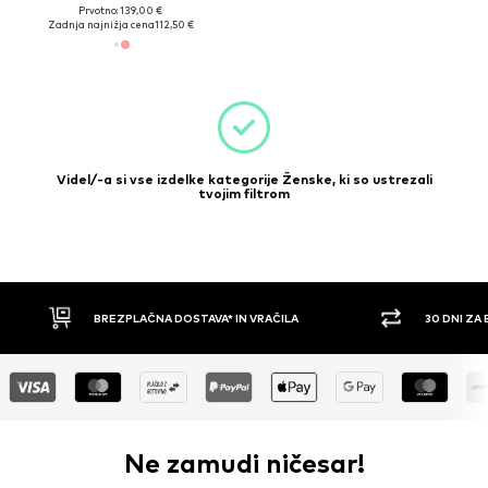
Prvotno: 139,00 €
Zadnja najnižja cena
112,50 €
Videl/-a si vse izdelke kategorije Ženske, ki so ustrezali
tvojim filtrom
DOSTAVA* IN VRAČILA
30 DNI ZA BREZPLAČNO VRAČILO
Ne zamudi ničesar!