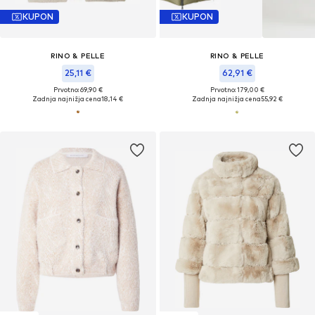
KUPON
KUPON
RINO & PELLE
RINO & PELLE
25,11 €
62,91 €
Prvotno: 69,90 €
Prvotno: 179,00 €
Zadnja najnižja cena
18,14 €
Zadnja najnižja cena
55,92 €