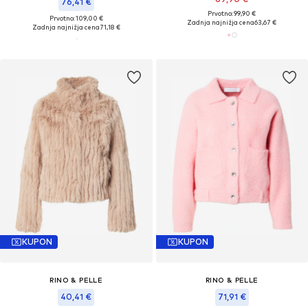
76,41 €
Prvotno: 99,90 €
Prvotno: 109,00 €
Zadnja najnižja cena
63,67 €
Zadnja najnižja cena
71,18 €
KUPON
KUPON
RINO & PELLE
RINO & PELLE
40,41 €
71,91 €