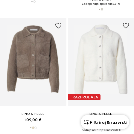
Zadnja najnižja cena
62,91 €
RAZPRODAJA
RINO & PELLE
RINO & PELLE
109,00 €
94,90 €
Filtriraj & razvrsti
Prvotno: 109,00 €
Zadnja najnižja cena
79,90 €