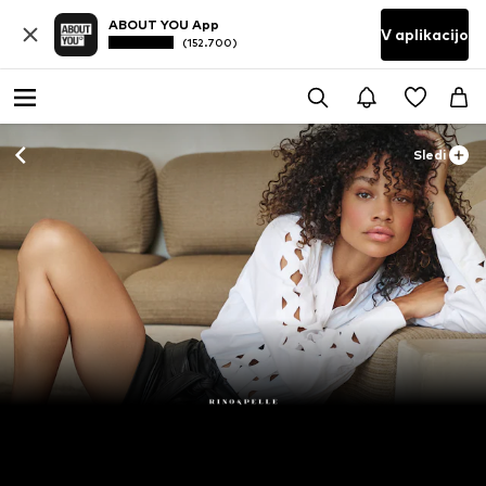
ABOUT YOU App
V aplikacijo
(152.700)
Sledi