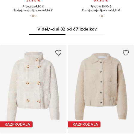
57,90 €
89,90 €
Prvotno: 69,90 €
Prvotno: 99,90 €
Zadnja najnižja cena
41,94 €
Zadnja najnižja cena
62,91 €
Videl/-a si 32 od 67 izdelkov
RAZPRODAJA
RAZPRODAJA