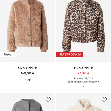
Novo
RAZPRODAJA
RINO & PELLE
RINO & PELLE
169,00 €
94,90 €
Prvotno: 129,00 €
Zadnja najnižja cena
56,94 €