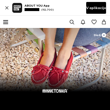
ABOUT YOU App
V aplikacijo
(152.700)
Sledi