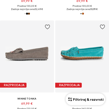
69,99 €
69,99 €
Prvotno: 130,00 €
Prvotno: 130,00 €
Zadnja najnižja cena
52,49 €
Zadnja najnižja cena
55,99 €
RAZPRODAJA
RAZPRODAJA
MINNETONKA
MINNETONKA
Filtriraj & razvrsti
69,99 €
74,99 €
Prvotno: 120,00 €
Prvotno: 140,00 €