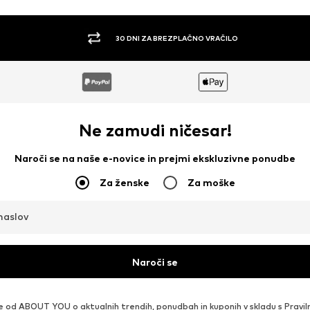
30 DNI ZA BREZPLAČNO VRAČILO
Ne zamudi ničesar!
Naroči se na naše e-novice in prejmi ekskluzivne ponudbe
Za ženske
Za moške
naslov
Naroči se
e od ABOUT YOU o aktualnih trendih, ponudbah in kuponih v skladu s
Pravil