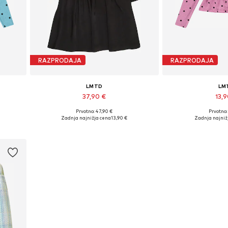
RAZPRODAJA
RAZPRODAJA
LMTD
LM
37,90 €
13,
Prvotno: 47,90 €
Prvotno:
 L
Razpoložljive velikosti: 34
Razpoložljive v
Zadnja najnižja cena
13,90 €
Zadnja najniž
Dodaj v košarico
Dodaj v 