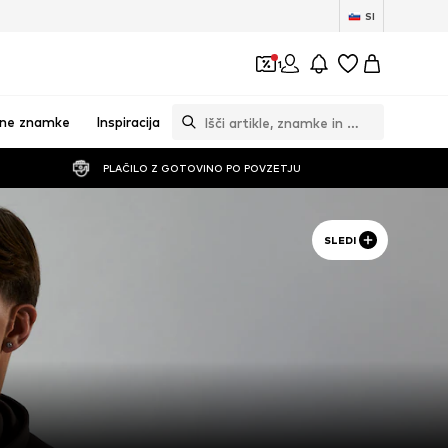
SI
1
vne znamke
Inspiracija
PLAČILO Z GOTOVINO PO POVZETJU
SLEDI