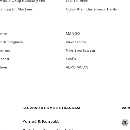
ARIS Čevlji z visoko peto
ONLY Blazer
žnjarji Dr. Martens
Calvin Klein Underwear Perilo
lmar
MANGO
das Originals
Birkenstock
echers
Nike Sportswear
scana
Levi's
liver
VERO MODA
SLUŽBA ZA POMOČ STRANKAM
VAR
Pomoč & Kontakt