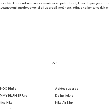
itev lahko kadarkoli umakneš z učinkom za prihodnost, tako da pošlješ sporo
itvezastranke@aboutyou.si
ali uporabiš možnost odjave na koncu vsakih e-
Več
NGO Hlače
Adidas superge
MMY HILFIGER Ure
Dežne jakne
kice Nike
Nike Air Max