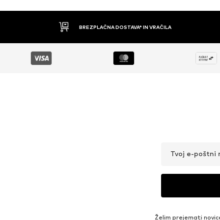
BREZPLAČNA DOSTAVA* IN VRAČILA
Tvoj e-poštni 
Želim prejemati novic