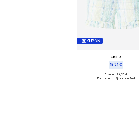
KUPON
LMTD
15,21 €
Prvotno: 24,90 €
Razpoložljive velikosti: 34
Zadnja najnižja cena
6,76 €
Dodaj v košarico