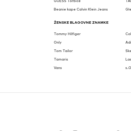
GUESS Torbice
TAM
Beanie kape Calvin Klein Jeans
Gle
ŽENSKE BLAGOVNE ZNAMKE
Tommy Hilfiger
Co
Only
Adi
Tom Tailor
Sk
Tamaris
La
Vans
s.O