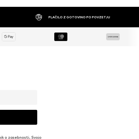
PLAČILO Z GOTOVINO PO POVZETJU
nik o zasebnosti
. Svojo