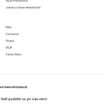
VILA Priložnosti
Johnny Urban Nahrbtniki
Nike
Converse
Guess
VILA
Calvin Klein
NO NAKUPOVANJE
Vaši podatki so pri nas varni