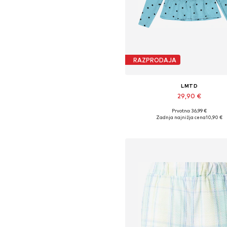
RAZPRODAJA
LMTD
29,90 €
Prvotno: 36,99 €
Razpoložljive velikosti: XS, M,
Zadnja najnižja cena
10,90 €
Dodaj v košarico