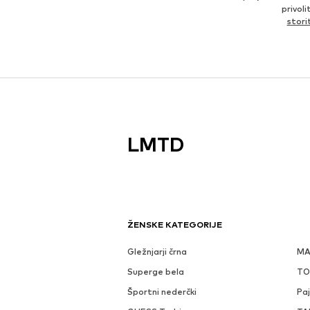
privol
stor
LMTD
ŽENSKE KATEGORIJE
Gležnjarji črna
MA
Superge bela
TO
Športni nederčki
Paj