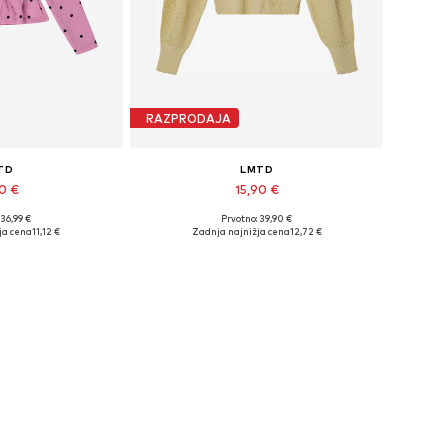
RAZPRODAJA
TD
LMTD
90 €
15,90 €
 36,99 €
Prvotno: 39,90 €
elikosti: M, L
Razpoložljive velikosti: XS, L
ja cena
11,12 €
Zadnja najnižja cena
12,72 €
košarico
Dodaj v košarico