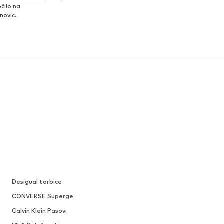
čilo na
novic.
Desigual torbice
CONVERSE Superge
Calvin Klein Pasovi