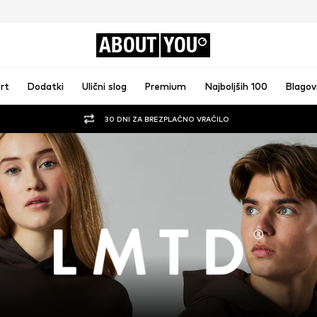
ABOUT
YOU
rt
Dodatki
Ulični slog
Premium
Najboljših 100
Blago
30 DNI ZA BREZPLAČNO VRAČILO