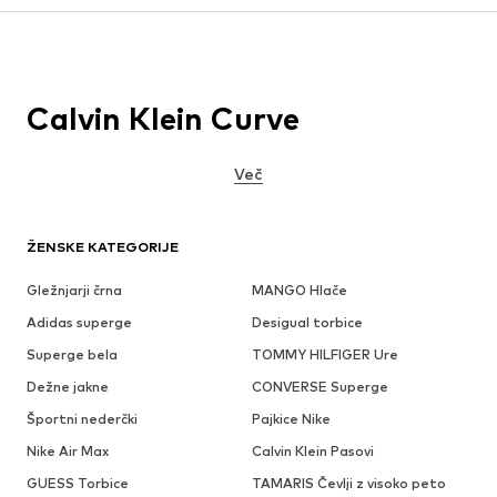
Calvin Klein Curve
Več
ŽENSKE KATEGORIJE
Gležnjarji črna
MANGO Hlače
Adidas superge
Desigual torbice
Superge bela
TOMMY HILFIGER Ure
Dežne jakne
CONVERSE Superge
Športni nederčki
Pajkice Nike
Nike Air Max
Calvin Klein Pasovi
GUESS Torbice
TAMARIS Čevlji z visoko peto