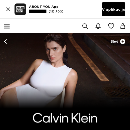
ABOUT YOU App
V aplikacijo
(152.700)
Sledi