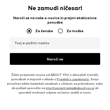
Ne zamudi ničesar!
Naroči se na naše e-novice in prejmi ekskluzivne
ponudbe
Za ženske
Za moške
Tvoj e-poštni naslov
Naroči se
Želim prejemati novice od ABOUT YOU o aktualnih trendih,
ponudbah in kuponih v skladu s
Pravilnik o zasebnosti
. Svojo
privolitev lahko kadarkoli umakneš z učinkom za prihodnost, tako
da pošlješ sporočilo na
storitvezastranke@aboutyou.si
ali
uporabiš možnost odjave na koncu vsakih e-novic.