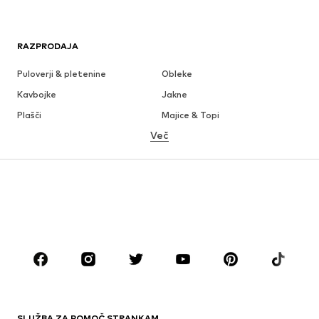
RAZPRODAJA
Puloverji & pletenine
Obleke
Kavbojke
Jakne
Plašči
Majice & Topi
Več
Hlače
Perilo
Krila
Bluze & Tunike
Jope
Blazer
Kopalke & Kopalna moda
Kombinezoni & pajaci
Večje številke
Moda za nosečnice
Obutev
Šport
Dodatki
Premium
OBLAČILA
SLUŽBA ZA POMOČ STRANKAM