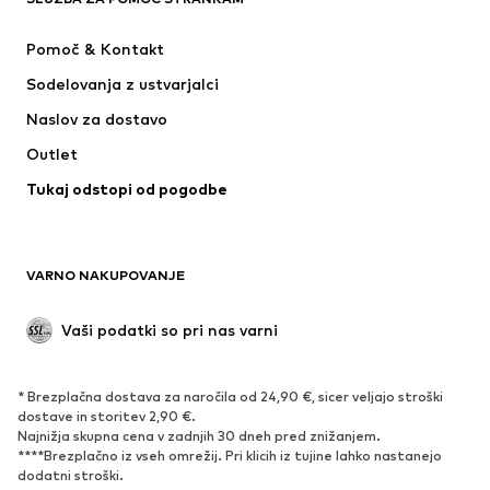
Novo
V trendu
Obleke
Kavbojke
Pomoč & Kontakt
Majice & Topi
Hlače
Sodelovanja z ustvarjalci
Jakne
Puloverji & pletenine
Naslov za dostavo
Perilo
Bluze & Tunike
Outlet
Plašči
Krila
Tukaj odstopi od pogodbe
Kopalke & Kopalna moda
Jope
Blazer
Kombinezoni & pajaci
Večje številke
Moda za nosečnice
VARNO NAKUPOVANJE
Priložnosti
Ekskluzivno
'Upcycling'
Vaši podatki so pri nas varni
OBUTEV
* Brezplačna dostava za naročila od 24,90 €, sicer veljajo stroški
Novo
Trendovsko
dostave in storitev 2,90 €.
Najnižja skupna cena v zadnjih 30 dneh pred znižanjem.
Superge
Gležnjarji
****Brezplačno iz vseh omrežij. Pri klicih iz tujine lahko nastanejo
Čevlji z visoko peto
Škornji
dodatni stroški.