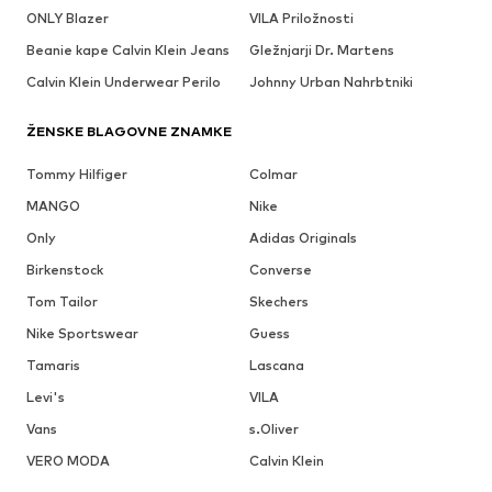
ONLY Blazer
VILA Priložnosti
Beanie kape Calvin Klein Jeans
Gležnjarji Dr. Martens
Calvin Klein Underwear Perilo
Johnny Urban Nahrbtniki
ŽENSKE BLAGOVNE ZNAMKE
Tommy Hilfiger
Colmar
MANGO
Nike
Only
Adidas Originals
Birkenstock
Converse
Tom Tailor
Skechers
Nike Sportswear
Guess
Tamaris
Lascana
Levi's
VILA
Vans
s.Oliver
VERO MODA
Calvin Klein