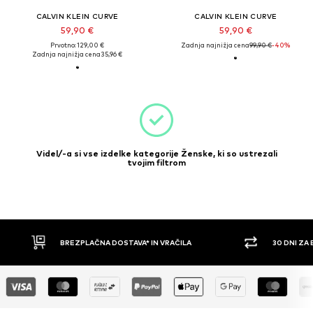
CALVIN KLEIN CURVE
CALVIN KLEIN CURVE
59,90 €
59,90 €
Prvotno: 129,00 €
Zadnja najnižja cena
99,90 €
-40%
Zadnja najnižja cena
35,96 €
Videl/-a si vse izdelke kategorije Ženske, ki so ustrezali
tvojim filtrom
BREZPLAČNA DOSTAVA* IN VRAČILA
30 DNI ZA