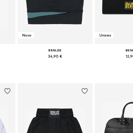
Novo
Unisex
BENLEE
BEN
34,90 €
12,
Razpoložljive velikosti: XS, S, M, L, XL, XXL
Razpoložljive v
 XL, XXL
Dodaj v košarico
Dodaj v 