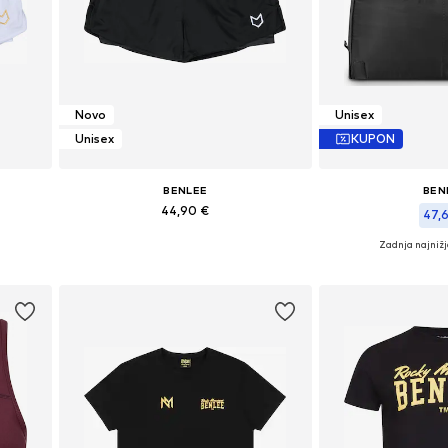
Novo
Unisex
Unisex
KUPON
BENLEE
BEN
44,90 €
47,
Zadnja najniž
Na voljo v različnih velikostih
Razpoložljive ve
Dodaj v košarico
Dodaj v 