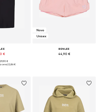
Novo
Unisex
LEE
BENLEE
40 €
44,90 €
 29,90 €
ikosti: M, L, XL
Razpoložljive velikosti: S, L, XL, XXL, XXXL, 4XL
ja cena
22,86 €
košarico
Dodaj v košarico