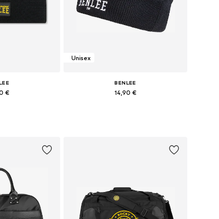
Unisex
LEE
BENLEE
90 €
14,90 €
elikosti: 55-60
Razpoložljive velikosti: OneSize
košarico
Dodaj v košarico