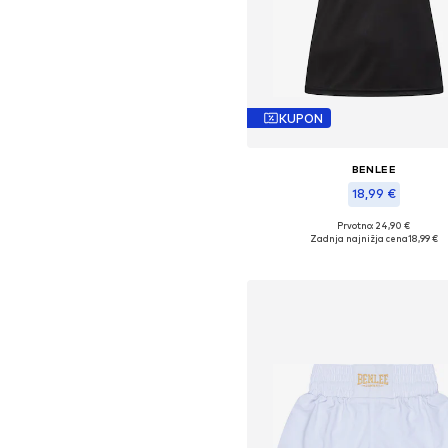
KUPON
BENLEE
18,99 €
Prvotno: 24,90 €
Razpoložljive velikosti: XS, S, M, L,
Zadnja najnižja cena
18,99 €
Dodaj v košarico