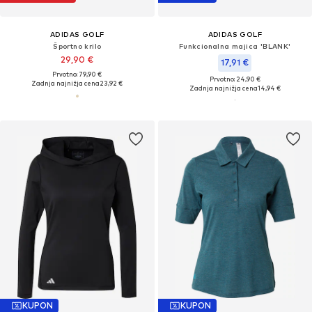
ADIDAS GOLF
ADIDAS GOLF
Športno krilo
Funkcionalna majica 'BLANK'
29,90 €
17,91 €
Prvotno: 79,90 €
Prvotno: 24,90 €
Zadnja najnižja cena
23,92 €
Zadnja najnižja cena
14,94 €
KUPON
KUPON