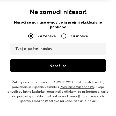
Ne zamudi ničesar!
Naroči se na naše e-novice in prejmi ekskluzivne
ponudbe
Za ženske
Za moške
Tvoj e-poštni naslov
Naroči se
Želim prejemati novice od ABOUT YOU o aktualnih trendih,
ponudbah in kuponih v skladu s
Pravilnik o zasebnosti
. Svojo
privolitev lahko kadarkoli umakneš z učinkom za prihodnost, tako
da pošlješ sporočilo na
storitvezastranke@aboutyou.si
ali
uporabiš možnost odjave na koncu vsakih e-novic.