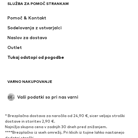
SLUŽBA ZA POMOČ STRANKAM
Novo
V trendu
Obleke
Kavbojke
Pomoč & Kontakt
Majice & Topi
Hlače
Sodelovanja z ustvarjalci
Jakne
Puloverji & pletenine
Naslov za dostavo
Perilo
Bluze & Tunike
Outlet
Plašči
Krila
Tukaj odstopi od pogodbe
Kopalke & Kopalna moda
Jope
Blazer
Kombinezoni & pajaci
Večje številke
Moda za nosečnice
VARNO NAKUPOVANJE
Priložnosti
Ekskluzivno
'Upcycling'
Vaši podatki so pri nas varni
OBUTEV
* Brezplačna dostava za naročila od 24,90 €, sicer veljajo stroški
Novo
Trendovsko
dostave in storitev 2,90 €.
Najnižja skupna cena v zadnjih 30 dneh pred znižanjem.
Superge
Gležnjarji
****Brezplačno iz vseh omrežij. Pri klicih iz tujine lahko nastanejo
Čevlji z visoko peto
Škornji
dodatni stroški.