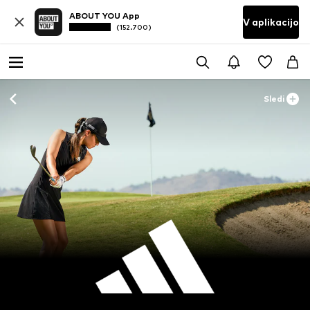
ABOUT YOU App
V aplikacijo
(152.700)
Sledi