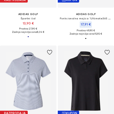
ADIDAS GOLF
ADIDAS GOLF
Športni šal
Funkcionalna majica 'Ultimate365 Solid'
13,90 €
17,91 €
Prvotno: 27,90 €
Prvotno: 49,90 €
Zadnja najnižja cena
8,34 €
Zadnja najnižja cena
15,92 €
RAZPRODAJA
KUPON