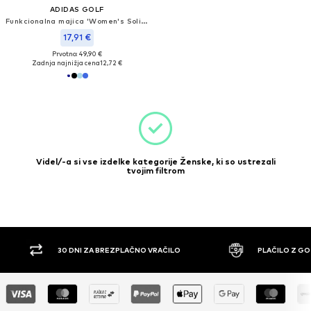
ADIDAS GOLF
Funkcionalna majica 'Women's Solid Performance Short Sleeve Polo'
17,91 €
Prvotno: 49,90 €
Zadnja najnižja cena
12,72 €
Videl/-a si vse izdelke kategorije Ženske, ki so ustrezali
tvojim filtrom
 BREZPLAČNO VRAČILO
PLAČILO Z GOTOVINO PO POVZETJU