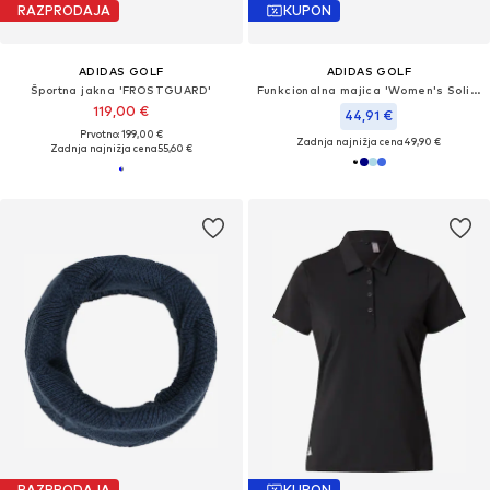
RAZPRODAJA
KUPON
ADIDAS GOLF
ADIDAS GOLF
Športna jakna 'FROSTGUARD'
Funkcionalna majica 'Women's Solid Performance Short Sleeve Polo'
119,00 €
44,91 €
Prvotno: 199,00 €
Zadnja najnižja cena
49,90 €
Zadnja najnižja cena
55,60 €
RAZPRODAJA
KUPON