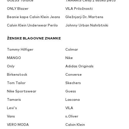
GUESS Torbice
TAMARIS Čevlji z visoko peto
ONLY Blazer
VILA Priložnosti
Beanie kape Calvin Klein Jeans
Gležnjarji Dr. Martens
Calvin Klein Underwear Perilo
Johnny Urban Nahrbtniki
ŽENSKE BLAGOVNE ZNAMKE
Tommy Hilfiger
Colmar
MANGO
Nike
Only
Adidas Originals
Birkenstock
Converse
Tom Tailor
Skechers
Nike Sportswear
Guess
Tamaris
Lascana
Levi's
VILA
Vans
s.Oliver
VERO MODA
Calvin Klein