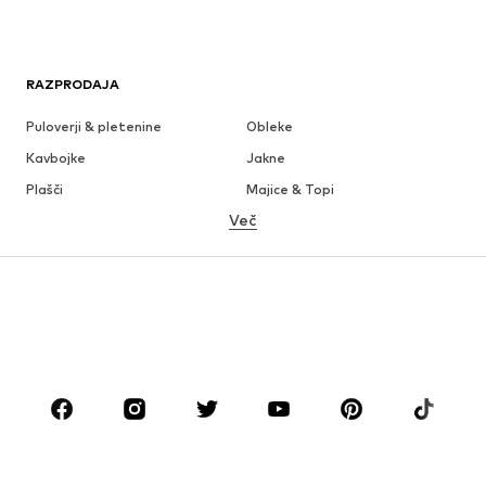
RAZPRODAJA
Puloverji & pletenine
Obleke
Kavbojke
Jakne
Plašči
Majice & Topi
Več
Hlače
Perilo
Krila
Bluze & Tunike
Jope
Blazer
Kopalke & Kopalna moda
Kombinezoni & pajaci
Večje številke
Moda za nosečnice
Obutev
Šport
Dodatki
Premium
OBLAČILA