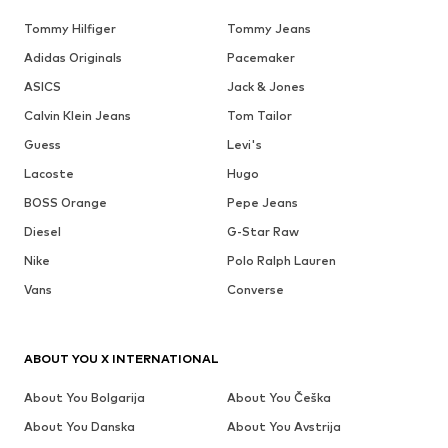
Tommy Hilfiger
Tommy Jeans
Adidas Originals
Pacemaker
ASICS
Jack & Jones
Calvin Klein Jeans
Tom Tailor
Guess
Levi's
Lacoste
Hugo
BOSS Orange
Pepe Jeans
Diesel
G-Star Raw
Nike
Polo Ralph Lauren
Vans
Converse
ABOUT YOU X INTERNATIONAL
About You Bolgarija
About You Češka
About You Danska
About You Avstrija