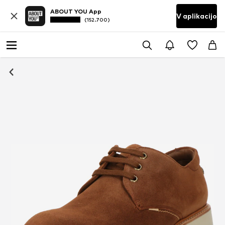
ABOUT YOU App
V aplikacijo
(152.700)