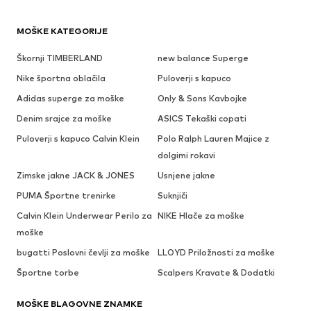
MOŠKE KATEGORIJE
Škornji TIMBERLAND
new balance Superge
Nike športna oblačila
Puloverji s kapuco
Adidas superge za moške
Only & Sons Kavbojke
Denim srajce za moške
ASICS Tekaški copati
Puloverji s kapuco Calvin Klein
Polo Ralph Lauren Majice z
dolgimi rokavi
Zimske jakne JACK & JONES
Usnjene jakne
PUMA Športne trenirke
Suknjiči
Calvin Klein Underwear Perilo za
NIKE Hlače za moške
moške
bugatti Poslovni čevlji za moške
LLOYD Priložnosti za moške
Športne torbe
Scalpers Kravate & Dodatki
MOŠKE BLAGOVNE ZNAMKE