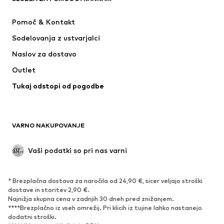
Hlače
Srajce
Pomoč & Kontakt
Perilo
Fini puloverji & Pletene jope
Sodelovanja z ustvarjalci
Obleke & Suknjiči
Plašči
Naslov za dostavo
Kopalke & Kopalna moda
Večje številke
Outlet
Priložnosti
Ekskluzivno
Tukaj odstopi od pogodbe
'Upcycling'
OBUTEV
VARNO NAKUPOVANJE
Novo
V trendu
Nizki škornji & Škornji
Superge
Vaši podatki so pri nas varni
Nizki čevlji
Športni čevlji
Odprti čevlji
Ekskluzivno
* Brezplačna dostava za naročila od 24,90 €, sicer veljajo stroški
dostave in storitev 2,90 €.
ŠPORT
Najnižja skupna cena v zadnjih 30 dneh pred znižanjem.
****Brezplačno iz vseh omrežij. Pri klicih iz tujine lahko nastanejo
Športna oblačila
Športi
dodatni stroški.