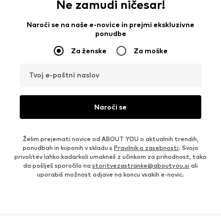
Ne zamudi ničesar!
Naroči se na naše e-novice in prejmi ekskluzivne
ponudbe
Za ženske
Za moške
Tvoj e-poštni naslov
Naroči se
Želim prejemati novice od ABOUT YOU o aktualnih trendih,
ponudbah in kuponih v skladu s
Pravilnik o zasebnosti
. Svojo
privolitev lahko kadarkoli umakneš z učinkom za prihodnost, tako
da pošlješ sporočilo na
storitvezastranke@aboutyou.si
ali
uporabiš možnost odjave na koncu vsakih e-novic.