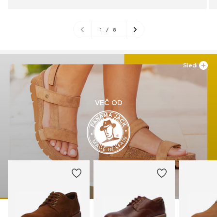
1
/
8
Sledi
VEČ OD