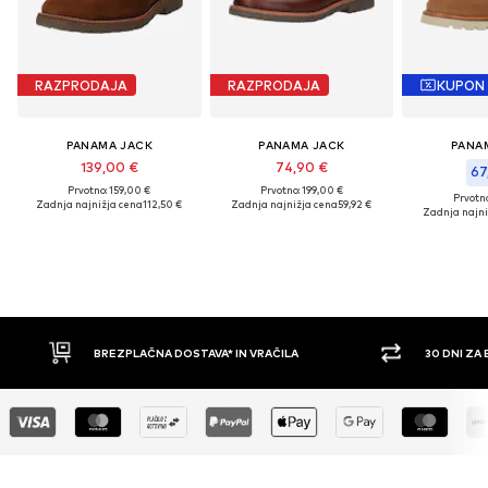
RAZPRODAJA
RAZPRODAJA
KUPON
PANAMA JACK
PANAMA JACK
PANA
139,00 €
74,90 €
67
Prvotno: 159,00 €
Prvotno: 199,00 €
Prvotno
Zadnja najnižja cena
112,50 €
Zadnja najnižja cena
59,92 €
Zadnja najni
VA* IN VRAČILA
30 DNI ZA BREZPLAČNO VRAČILO