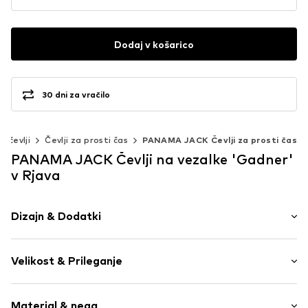
Dodaj v košarico
30 dni za vračilo
ki čevlji
Čevlji za prosti čas
PANAMA JACK Čevlji za prosti čas
PANAMA JACK Čevlji na vezalke 'Gadner'
v Rjava
Dizajn & Dodatki
Univerzalne barve
Velikost & Prileganje
Usnje
Okrogla špica
Oblazinjen vložek
Tabela velikosti
Material & nega