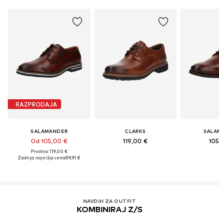
RAZPRODAJA
SALAMANDER
CLARKS
SALA
Od 105,00 €
119,00 €
105
Prvotno: 119,00 €
Zadnja najnižja cena
89,91 €
NAVDIH ZA OUTFIT
KOMBINIRAJ Z/S