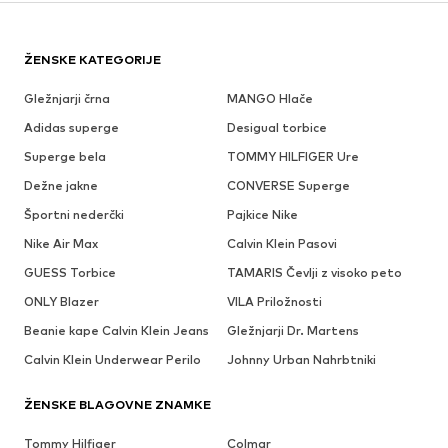
ŽENSKE KATEGORIJE
Gležnjarji črna
MANGO Hlače
Adidas superge
Desigual torbice
Superge bela
TOMMY HILFIGER Ure
Dežne jakne
CONVERSE Superge
Športni nederčki
Pajkice Nike
Nike Air Max
Calvin Klein Pasovi
GUESS Torbice
TAMARIS Čevlji z visoko peto
ONLY Blazer
VILA Priložnosti
Beanie kape Calvin Klein Jeans
Gležnjarji Dr. Martens
Calvin Klein Underwear Perilo
Johnny Urban Nahrbtniki
ŽENSKE BLAGOVNE ZNAMKE
Tommy Hilfiger
Colmar