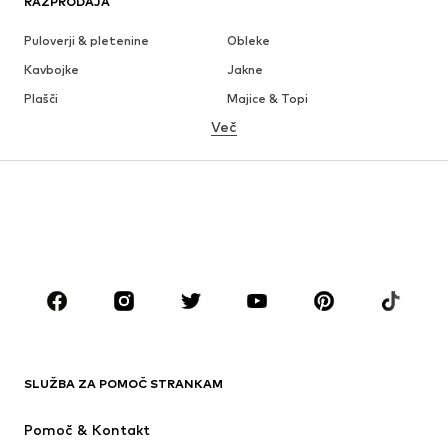
RAZPRODAJA
Puloverji & pletenine
Obleke
Kavbojke
Jakne
Plašči
Majice & Topi
Več
Hlače
Perilo
Krila
Bluze & Tunike
Jope
Blazer
Kopalke & Kopalna moda
Kombinezoni & pajaci
Večje številke
Moda za nosečnice
Obutev
Šport
Dodatki
Premium
OBLAČILA
SLUŽBA ZA POMOČ STRANKAM
Novo
V trendu
Obleke
Kavbojke
Pomoč & Kontakt
Majice & Topi
Hlače