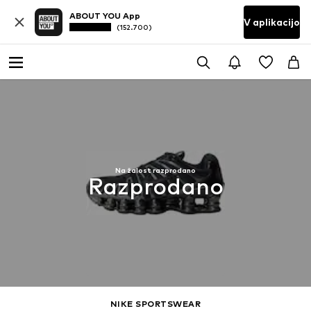
ABOUT YOU App
V aplikacijo
(152.700)
Na žalost razprodano
Razprodano
NIKE SPORTSWEAR