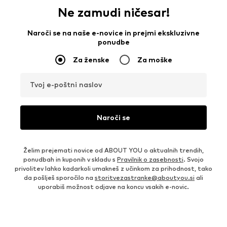
Ne zamudi ničesar!
Naroči se na naše e-novice in prejmi ekskluzivne
ponudbe
Za ženske
Za moške
Tvoj e-poštni naslov
Naroči se
Želim prejemati novice od ABOUT YOU o aktualnih trendih,
ponudbah in kuponih v skladu s
Pravilnik o zasebnosti
. Svojo
privolitev lahko kadarkoli umakneš z učinkom za prihodnost, tako
da pošlješ sporočilo na
storitvezastranke@aboutyou.si
ali
uporabiš možnost odjave na koncu vsakih e-novic.