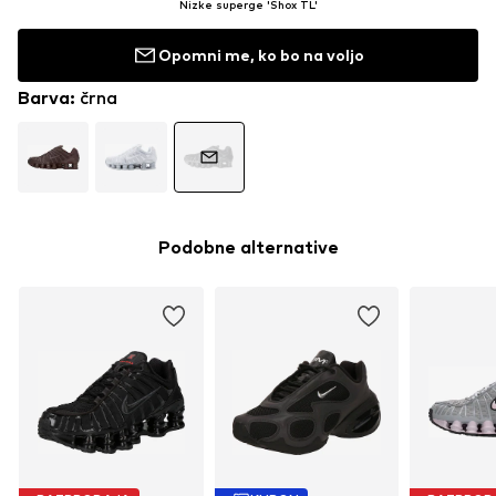
Nizke superge 'Shox TL'
Opomni me, ko bo na voljo
Barva
:
črna
Podobne alternative