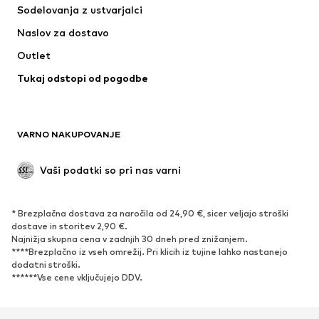
Sodelovanja z ustvarjalci
Jakne
Puloverji & pletenine
Naslov za dostavo
Perilo
Bluze & Tunike
Outlet
Plašči
Krila
Tukaj odstopi od pogodbe
Kopalke & Kopalna moda
Jope
Blazer
Kombinezoni & pajaci
Večje številke
Moda za nosečnice
VARNO NAKUPOVANJE
Priložnosti
Ekskluzivno
'Upcycling'
Vaši podatki so pri nas varni
OBUTEV
* Brezplačna dostava za naročila od 24,90 €, sicer veljajo stroški
Novo
Trendovsko
dostave in storitev 2,90 €.
Najnižja skupna cena v zadnjih 30 dneh pred znižanjem.
Superge
Gležnjarji
****Brezplačno iz vseh omrežij. Pri klicih iz tujine lahko nastanejo
Čevlji z visoko peto
Škornji
dodatni stroški.
******Vse cene vključujejo DDV.
Sandali
Nizki čevlji
Športni čevlji
Balerinke