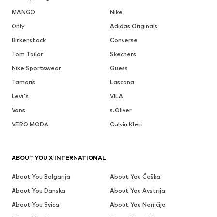
MANGO
Nike
Only
Adidas Originals
Birkenstock
Converse
Tom Tailor
Skechers
Nike Sportswear
Guess
Tamaris
Lascana
Levi's
VILA
Vans
s.Oliver
VERO MODA
Calvin Klein
ABOUT YOU X INTERNATIONAL
About You Bolgarija
About You Češka
About You Danska
About You Avstrija
About You Švica
About You Nemčija