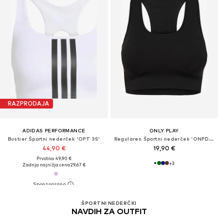
RAZPRODAJA
ADIDAS PERFORMANCE
ONLY PLAY
Bustier Športni nederček 'OPT 3S'
Regularen Športni nederček 'ONPDaisy'
44,90 €
19,90 €
Prvotno: 49,90 €
+
3
Zadnja najnižja cena
29,67 €
ŠPORTNI NEDERČKI
NAVDIH ZA OUTFIT