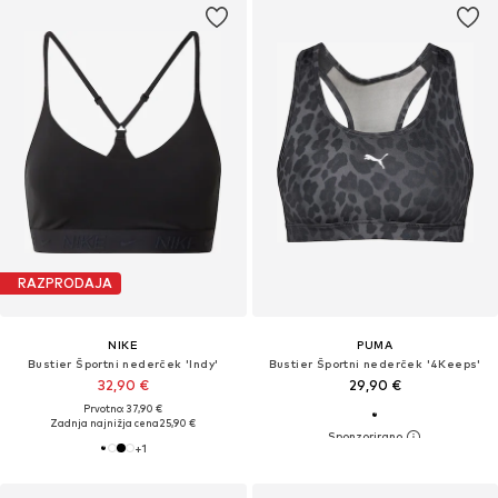
RAZPRODAJA
NIKE
PUMA
Bustier Športni nederček 'Indy'
Bustier Športni nederček '4Keeps'
32,90 €
29,90 €
Prvotno: 37,90 €
Zadnja najnižja cena
25,90 €
+
1