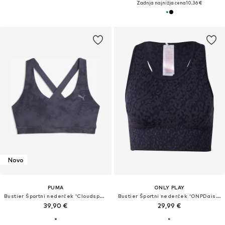
Zadnja najnižja cena
10,36 €
Novo
PUMA
ONLY PLAY
Bustier Športni nederček 'Cloudspun'
Bustier Športni nederček 'ONPDaisy-2-Betty'
39,90 €
29,99 €