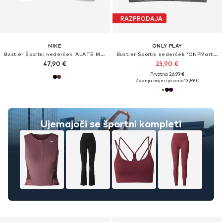
RAZPRODAJA
NIKE
ONLY PLAY
Bustier Športni nederček 'ALATE MINIMALIST'
Bustier Športni nederček 'ONPMartine-2'
47,90 €
23,90 €
Prvotno: 26,99 €
Zadnja najnižja cena
13,59 €
Ujemajoči se športni kompleti