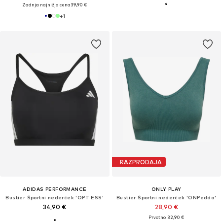
Zadnja najnižja cena
39,90 €
+
1
RAZPRODAJA
ADIDAS PERFORMANCE
ONLY PLAY
Bustier Športni nederček 'OPT ESS'
Bustier Športni nederček 'ONPedda'
34,90 €
28,90 €
Prvotno: 32,90 €