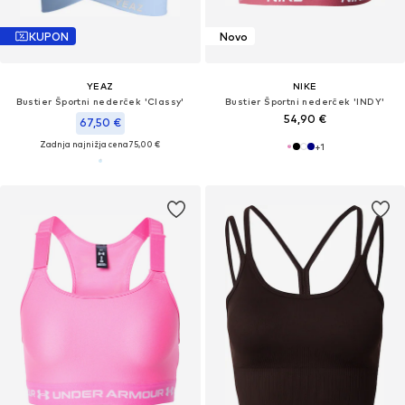
KUPON
Novo
YEAZ
NIKE
Bustier Športni nederček 'Classy'
Bustier Športni nederček 'INDY'
54,90 €
67,50 €
Zadnja najnižja cena
75,00 €
+
1