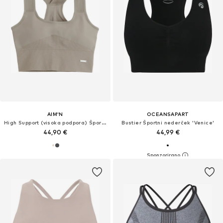
AIM'N
OCEANSAPART
High Support (visoka podpora) Športni nederček
Bustier Športni nederček 'Venice'
44,90 €
44,99 €