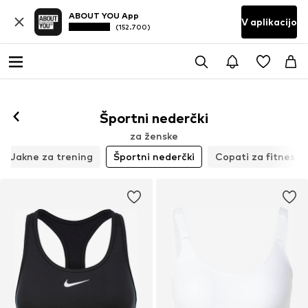
ABOUT YOU App
V aplikacijo
(152.700)
Sledi
Športni nederčki
za ženske
Jakne za trening
Športni nederčki
Copati za fitnes