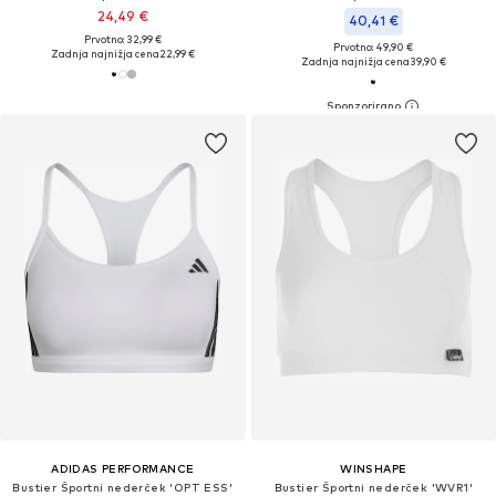
24,49 €
40,41 €
Prvotno: 32,99 €
Prvotno: 49,90 €
Zadnja najnižja cena
22,99 €
Zadnja najnižja cena
39,90 €
ADIDAS PERFORMANCE
WINSHAPE
Bustier Športni nederček 'OPT ESS'
Bustier Športni nederček 'WVR1'