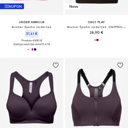
KUPON
Novo
UNDER ARMOUR
ONLY PLAY
Bustier Športni nederček
Bustier Športni nederček 'ONPFRION-2'
26,90 €
31,41 €
Prvotno: 49,90 €
Zadnja najnižja cena
31,41 €