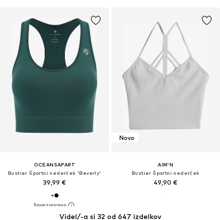
Novo
OCEANSAPART
AIM'N
Bustier Športni nederček 'Beverly'
Bustier Športni nederček
39,99 €
49,90 €
Videl/-a si 32 od 647 izdelkov