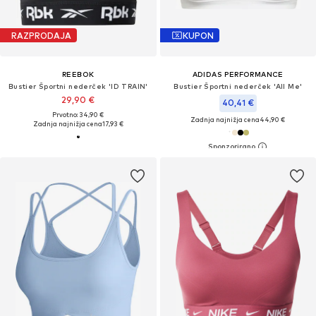
RAZPRODAJA
KUPON
REEBOK
ADIDAS PERFORMANCE
Bustier Športni nederček 'ID TRAIN'
Bustier Športni nederček 'All Me'
29,90 €
40,41 €
Prvotno: 34,90 €
Zadnja najnižja cena
44,90 €
Zadnja najnižja cena
17,93 €