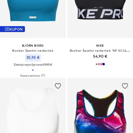
KUPON
BJÖRN BORG
NIKE
Bustier Športni nederček
Bustier Športni nederček 'NP SCULPT'
54,90 €
35,95 €
Zadnja najnižja cena
39,95 €