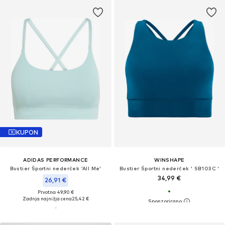
KUPON
ADIDAS PERFORMANCE
WINSHAPE
Bustier Športni nederček 'All Me'
Bustier Športni nederček ' SB103C '
34,99 €
26,91 €
Prvotno: 49,90 €
Zadnja najnižja cena
25,42 €