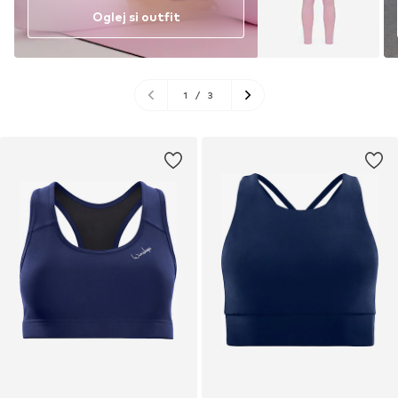
Oglej si outfit
1
/
3