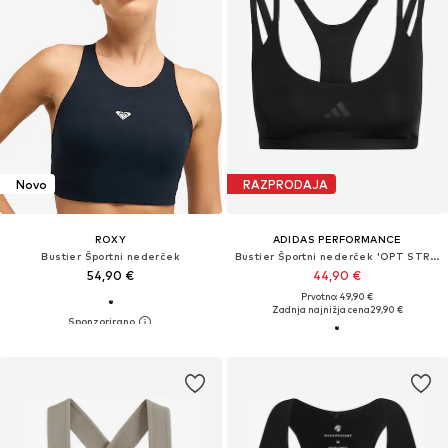
Novo
RAZPRODAJA
ROXY
ADIDAS PERFORMANCE
Bustier Športni nederček
Bustier Športni nederček 'OPT STRP LS BRA'
54,90 €
44,90 €
Prvotno: 49,90 €
Zadnja najnižja cena
29,90 €