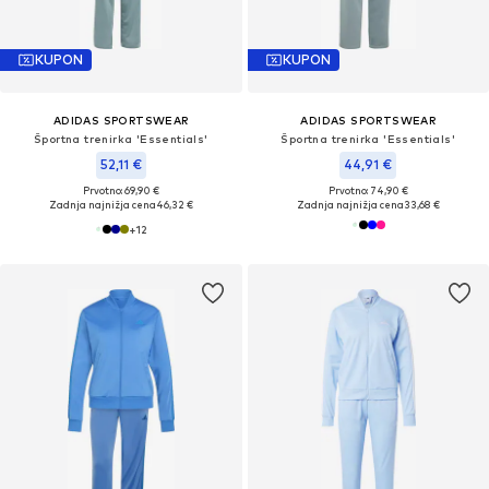
KUPON
KUPON
ADIDAS SPORTSWEAR
ADIDAS SPORTSWEAR
Športna trenirka 'Essentials'
Športna trenirka 'Essentials'
52,11 €
44,91 €
Prvotno: 69,90 €
Prvotno: 74,90 €
Zadnja najnižja cena
46,32 €
Zadnja najnižja cena
33,68 €
+
12