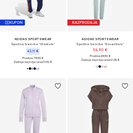
KUPON
RAZPRODAJA
ADIDAS SPORTSWEAR
ADIDAS SPORTSWEAR
Športna trenirka 'Stadium'
Športna trenirka 'Essentials'
54,90 €
43,11 €
Prvotno: 69,90 €
Prvotno: 79,90 €
Zadnja najnižja cena
41,18 €
Zadnja najnižja cena
31,92 €
+
1
+
1