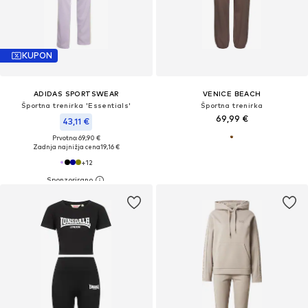
KUPON
ADIDAS SPORTSWEAR
VENICE BEACH
Športna trenirka 'Essentials'
Športna trenirka
69,99 €
43,11 €
Prvotno: 69,90 €
Zadnja najnižja cena
19,16 €
+
12