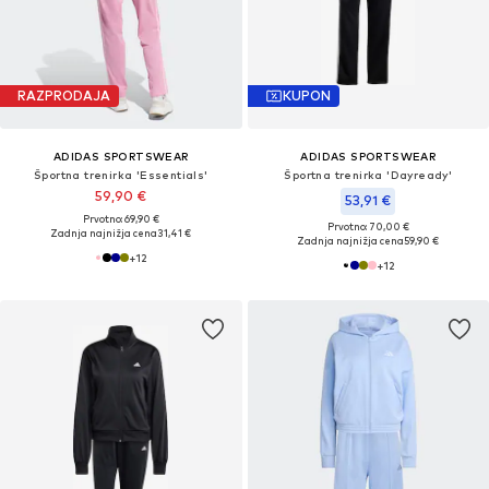
RAZPRODAJA
KUPON
ADIDAS SPORTSWEAR
ADIDAS SPORTSWEAR
Športna trenirka 'Essentials'
Športna trenirka 'Dayready'
59,90 €
53,91 €
Prvotno: 69,90 €
Prvotno: 70,00 €
Zadnja najnižja cena
31,41 €
Zadnja najnižja cena
59,90 €
+
12
+
12