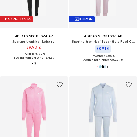
RAZPRODAJA
KUPON
ADIDAS SPORTSWEAR
ADIDAS SPORTSWEAR
Športna trenirka 'Leisure'
Športna trenirka 'Essentials Feel Cozy'
59,90 €
53,91 €
Prvotno: 75,00 €
Prvotno: 70,00 €
Zadnja najnižja cena
42,42 €
Zadnja najnižja cena
59,90 €
+
1