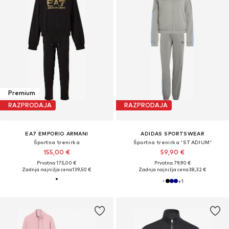
Premium
RAZPRODAJA
RAZPRODAJA
EA7 EMPORIO ARMANI
ADIDAS SPORTSWEAR
Športna trenirka
Športna trenirka 'STADIUM'
155,00 €
59,90 €
Prvotno: 175,00 €
Prvotno: 79,90 €
Zadnja najnižja cena
139,50 €
Zadnja najnižja cena
38,32 €
+
1