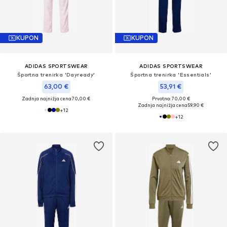
KUPON
KUPON
ADIDAS SPORTSWEAR
ADIDAS SPORTSWEAR
Športna trenirka 'Dayready'
Športna trenirka 'Essentials'
63,00 €
53,91 €
Zadnja najnižja cena
70,00 €
Prvotno: 70,00 €
Zadnja najnižja cena
59,90 €
+
12
+
12