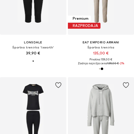
Premium
RAZPRODAJA
LONSDALE
EA7 EMPORIO ARMANI
Športna trenirka 'Ixworth'
Športna trenirka
39,90 €
135,00 €
Prvotno: 159,00 €
Zadnja najnižja cena
139,00 €
-2%