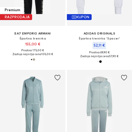
Premium
RAZPRODAJA
KUPON
EA7 EMPORIO ARMANI
ADIDAS ORIGINALS
Športna trenirka
Športna trenirka 'Spacer'
155,00 €
52,11 €
Prvotno: 175,00 €
Prvotno: 69,90 €
Zadnja najnižja cena
105,00 €
Zadnja najnižja cena
57,90 €