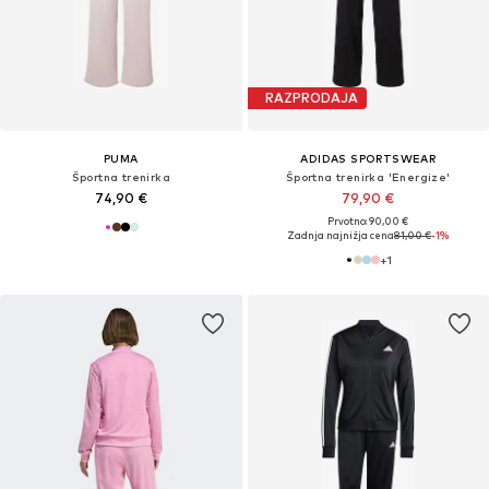
RAZPRODAJA
PUMA
ADIDAS SPORTSWEAR
Športna trenirka
Športna trenirka 'Energize'
74,90 €
79,90 €
Prvotno: 90,00 €
Zadnja najnižja cena
81,00 €
-1%
+
1