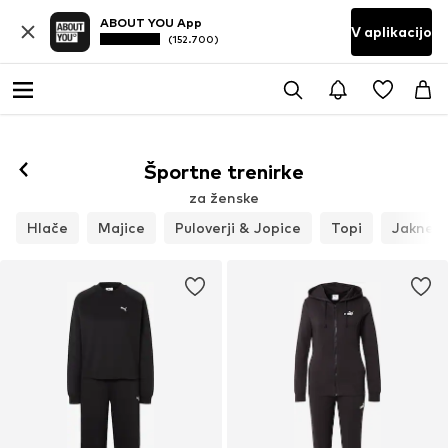
ABOUT YOU App
V aplikacijo
(152.700)
Športne trenirke
za ženske
Hlače
Majice
Puloverji & Jopice
Topi
Jakne z