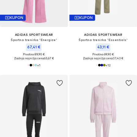
KUPON
KUPON
ADIDAS SPORTSWEAR
ADIDAS SPORTSWEAR
Športna trenirka 'Energize'
Športna trenirka 'Essentials'
67,41 €
43,11 €
Prvotno: 89,90 €
Prvotno: 69,90 €
Zadnja najnižja cena
63,67 €
Zadnja najnižja cena
37,43 €
+
1
+
12