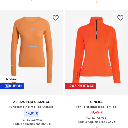
Drobna
KUPON
RAZPRODAJA
ADIDAS PERFORMANCE
O'NEILL
Funkcionalna majica 'Adi365'
Funkcionalna jopa iz flisa
38,49 €
44,91 €
Prvotno: 54,99 €
Prvotno: 64,90 €
Zadnja najnižja cena
34,64 €
Zadnja najnižja cena
38,43 €