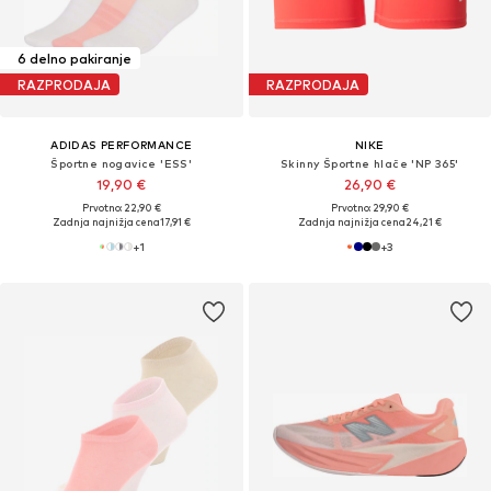
6 delno pakiranje
RAZPRODAJA
RAZPRODAJA
ADIDAS PERFORMANCE
NIKE
Športne nogavice 'ESS'
Skinny Športne hlače 'NP 365'
19,90 €
26,90 €
Prvotno: 22,90 €
Prvotno: 29,90 €
Zadnja najnižja cena
17,91 €
Zadnja najnižja cena
24,21 €
+
1
+
3