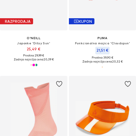
RAZPRODAJA
KUPON
O'NEILL
PUMA
Japonke 'Ditsy Sun'
Funkcionalna majica 'Cloudspun'
25,49 €
21,51 €
Prvotno: 29,99 €
Prvotno: 39,90 €
Zadnja najnižja cena
20,39 €
Zadnja najnižja cena
20,32 €