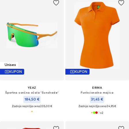
Unisex
KUPON
KUPON
YEAZ
ERIMA
Športna sončna očala 'Sunshade'
Funkcionalna majica
184,50 €
31,45 €
Zadnja najnižja cena
205,00 €
Zadnja najnižja cena
34,95 €
+
2