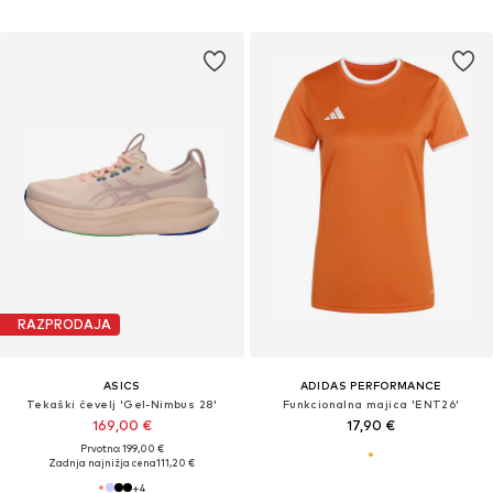
RAZPRODAJA
ASICS
ADIDAS PERFORMANCE
Tekaški čevelj 'Gel-Nimbus 28'
Funkcionalna majica 'ENT26'
169,00 €
17,90 €
Prvotno: 199,00 €
Zadnja najnižja cena
111,20 €
+
4