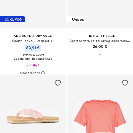
KUPON
Unisex
ADIDAS PERFORMANCE
THE NORTH FACE
Športni čevelj 'Dropset 4'
Športna torbica za okrog pasu 'Sunriser'
26,00 €
80,91 €
Prvotno: 129,00 €
Zadnja najnižja cena
39,92 €
+
4