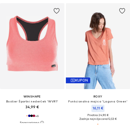
KUPON
WINSHAPE
ROXY
Bustier Športni nederček 'WVR1'
Funkcionalna majica 'Laguna Green'
34,99 €
16,11 €
Prvotno: 24,90 €
+
6
Zadnja najnižja cena
12,53 €