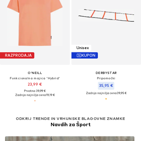
Unisex
RAZPRODAJA
KUPON
O'NEILL
DERBYSTAR
Funkcionalna majica 'Hybrid'
Pripomočki
23,99 €
35,95 €
Prvotno: 39,99 €
Zadnja najnižja cena
39,95 €
Zadnja najnižja cena
19,19 €
ODKRIJ TRENDE IN VRHUNSKE BLAGOVNE ZNAMKE
Navdih za Šport