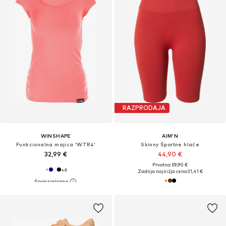
RAZPRODAJA
WINSHAPE
AIM'N
Funkcionalna majica 'WTR4'
Skinny Športne hlače
32,99 €
44,90 €
Prvotno: 59,90 €
+
6
Zadnja najnižja cena
31,41 €