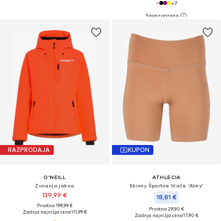
+
7
RAZPRODAJA
KUPON
O'NEILL
ATHLECIA
Zunanja jakna
Skinny Športne hlače 'Almy'
139,99 €
18,81 €
Prvotno: 199,99 €
Prvotno: 29,90 €
Zadnja najnižja cena
111,99 €
Zadnja najnižja cena
17,90 €