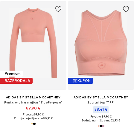
Premium
RAZPRODAJA
KUPON
ADIDAS BY STELLA MCCARTNEY
ADIDAS BY STELLA MCCARTNEY
Funkcionalna majica 'TruePurpose'
Športni top 'TPR'
89,90 €
58,41 €
Prvotno: 99,90 €
Prvotno: 89,90 €
Zadnja najnižja cena
80,91 €
Zadnja najnižja cena
62,93 €