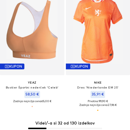
KUPON
KUPON
YEAZ
NIKE
Bustier Športni nederček 'Celeb'
Dres 'Niederlande EM 25'
58,50 €
35,91 €
Zadnja najnižja cena
65,00 €
Prvotno: 99,90 €
Zadnja najnižja cena
27,96 €
Videl/-a si 32 od 130 izdelkov