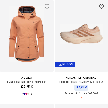
KUPON
RAGWEAR
ADIDAS PERFORMANCE
Funkcionalna jakna 'Margge'
Tekaški čevelj 'Supernova Rise 3'
129,95 €
134,10 €
Zadnja najnižja cena
149,00 €
+
2