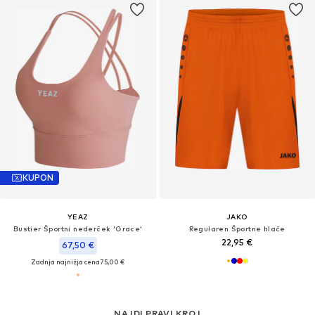
KUPON
YEAZ
JAKO
Bustier Športni nederček 'Grace'
Regularen Športne hlače
22,95 €
67,50 €
Zadnja najnižja cena
75,00 €
NAJDI PRAVI KROJ