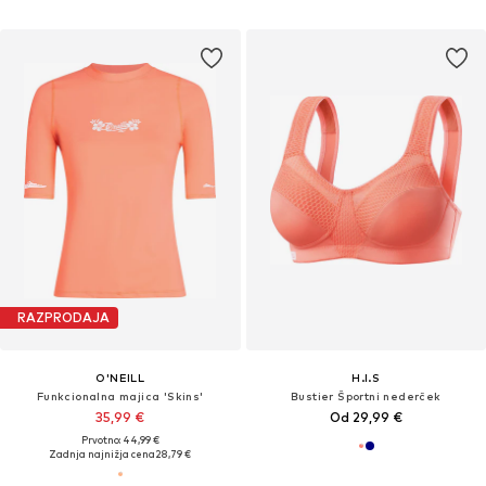
RAZPRODAJA
O'NEILL
H.I.S
Funkcionalna majica 'Skins'
Bustier Športni nederček
35,99 €
Od 29,99 €
Prvotno: 44,99 €
Zadnja najnižja cena
28,79 €