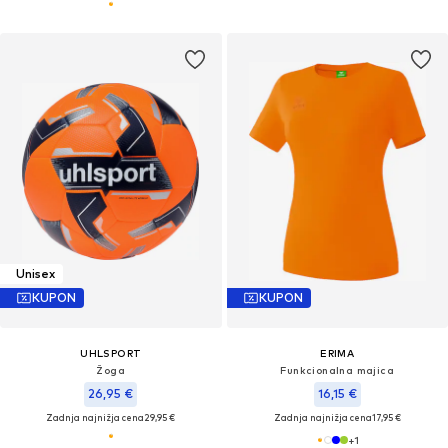
Unisex
KUPON
KUPON
UHLSPORT
ERIMA
Žoga
Funkcionalna majica
26,95 €
16,15 €
Zadnja najnižja cena
29,95 €
Zadnja najnižja cena
17,95 €
+
1