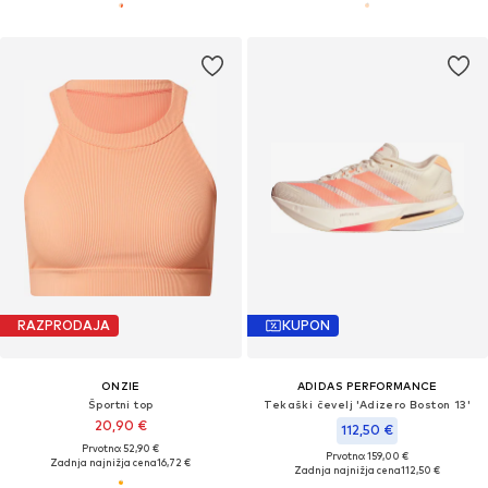
RAZPRODAJA
KUPON
ONZIE
ADIDAS PERFORMANCE
Športni top
Tekaški čevelj 'Adizero Boston 13'
20,90 €
112,50 €
Prvotno: 52,90 €
Prvotno: 159,00 €
Zadnja najnižja cena
16,72 €
Zadnja najnižja cena
112,50 €