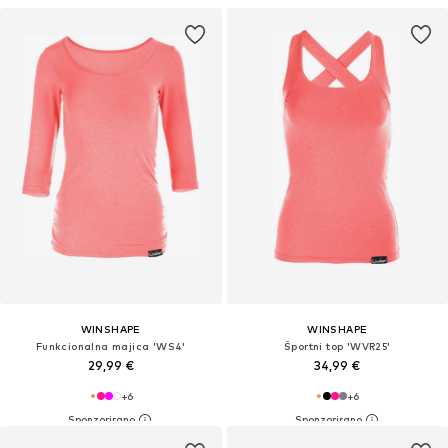
WINSHAPE
WINSHAPE
Funkcionalna majica 'WS4'
Športni top 'WVR25'
29,99 €
34,99 €
+
6
+
6