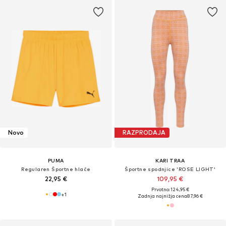
Novo
RAZPRODAJA
PUMA
KARI TRAA
Regularen Športne hlače
Športne spodnjice 'ROSE LIGHT'
22,95 €
109,95 €
Prvotno: 124,95 €
+
1
Zadnja najnižja cena
87,96 €