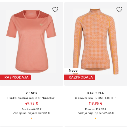
Novo
RAZPRODAJA
RAZPRODAJA
ZIENER
KARI TRAA
Funkcionalna majica 'Nadelia'
Osnovni sloj 'ROSE LIGHT'
49,95 €
119,95 €
Prvotno: 64,95 €
Prvotno: 134,95 €
Zadnja najnižja cena
39,96 €
Zadnja najnižja cena
95,96 €