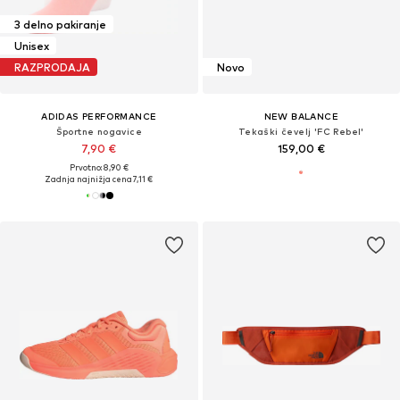
3 delno pakiranje
Unisex
RAZPRODAJA
Novo
ADIDAS PERFORMANCE
NEW BALANCE
Športne nogavice
Tekaški čevelj 'FC Rebel'
7,90 €
159,00 €
Prvotno: 8,90 €
Zadnja najnižja cena
7,11 €