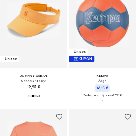
Unisex
Unisex
KUPON
JOHNNY URBAN
KEMPA
Senčnik 'Terry'
Žoga
19,95 €
16,15 €
Zadnja najnižja cena
17,95 €
+
1