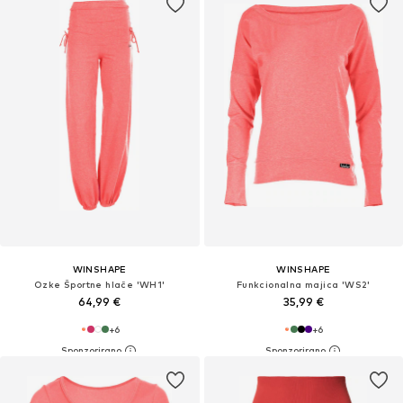
WINSHAPE
WINSHAPE
Ozke Športne hlače 'WH1'
Funkcionalna majica 'WS2'
64,99 €
35,99 €
+
6
+
6