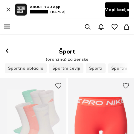
ABOUT YOU App
V aplikacijo
(152.700)
Sledi
Šport
(oranžna) za ženske
Športna oblačila
Športni čevlji
Športi
Športni na