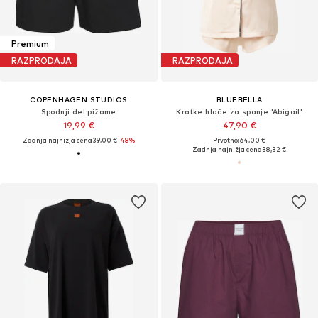
Premium
RAZPRODAJA
RAZPRODAJA
COPENHAGEN STUDIOS
BLUEBELLA
Spodnji del pižame
Kratke hlače za spanje 'Abigail'
19,99 €
47,90 €
Zadnja najnižja cena
39,00 €
-48%
Prvotno: 64,00 €
Zadnja najnižja cena
38,32 €