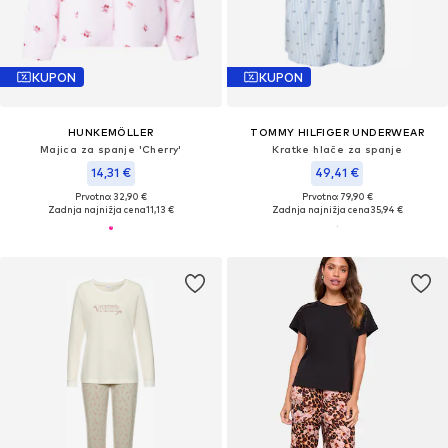
KUPON
KUPON
HUNKEMÖLLER
TOMMY HILFIGER UNDERWEAR
Majica za spanje 'Cherry'
Kratke hlače za spanje
14,31 €
49,41 €
Prvotno: 32,90 €
Prvotno: 79,90 €
Zadnja najnižja cena
11,13 €
Zadnja najnižja cena
35,94 €