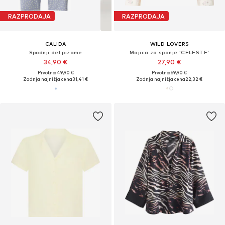
RAZPRODAJA
RAZPRODAJA
CALIDA
WILD LOVERS
Spodnji del pižame
Majica za spanje 'CELESTE'
34,90 €
27,90 €
Prvotno: 49,90 €
Prvotno: 69,90 €
Zadnja najnižja cena
31,41 €
Zadnja najnižja cena
22,32 €