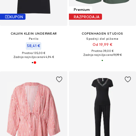
Premium
KUPON
RAZPRODAJA
CALVIN KLEIN UNDERWEAR
COPENHAGEN STUDIOS
Perilo
Spodnji del pižame
Od 19,99 €
58,41 €
Prvotno: 39,00 €
Prvotno: 135,00 €
Zadnja najnižja cena
19,99 €
Zadnja najnižja cena
44,94 €