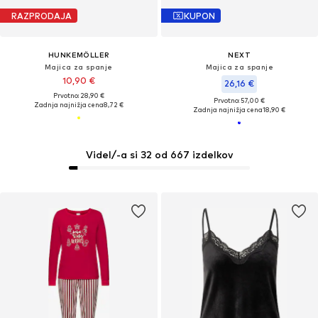
RAZPRODAJA
KUPON
HUNKEMÖLLER
NEXT
Majica za spanje
Majica za spanje
10,90 €
26,16 €
Prvotno: 28,90 €
Prvotno: 57,00 €
Zadnja najnižja cena
8,72 €
Zadnja najnižja cena
18,90 €
Videl/-a si 32 od 667 izdelkov