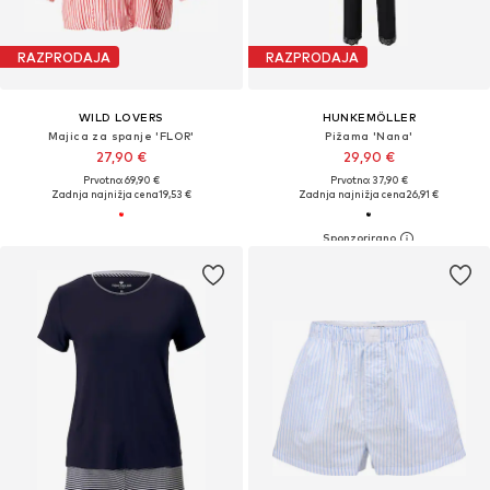
RAZPRODAJA
RAZPRODAJA
WILD LOVERS
HUNKEMÖLLER
Majica za spanje 'FLOR'
Pižama 'Nana'
27,90 €
29,90 €
Prvotno: 69,90 €
Prvotno: 37,90 €
Zadnja najnižja cena
19,53 €
Zadnja najnižja cena
26,91 €