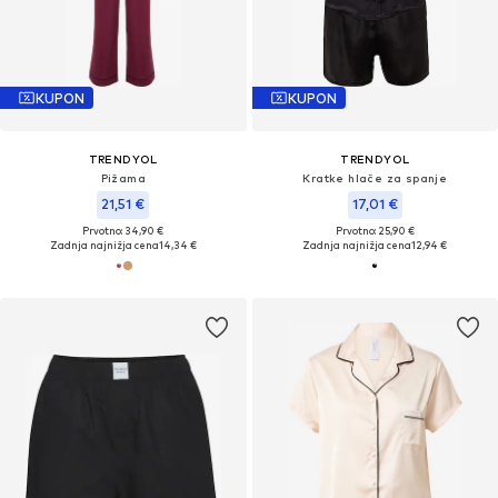
KUPON
KUPON
TRENDYOL
TRENDYOL
Pižama
Kratke hlače za spanje
21,51 €
17,01 €
Prvotno: 34,90 €
Prvotno: 25,90 €
Zadnja najnižja cena
14,34 €
Zadnja najnižja cena
12,94 €