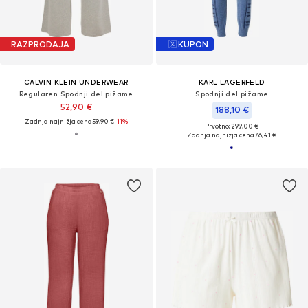
RAZPRODAJA
KUPON
CALVIN KLEIN UNDERWEAR
KARL LAGERFELD
Regularen Spodnji del pižame
Spodnji del pižame
52,90 €
188,10 €
Zadnja najnižja cena
59,90 €
-11%
Prvotno: 299,00 €
Zadnja najnižja cena
76,41 €