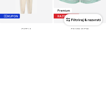
Premium
KUPON
RAZPRODAJA
Filtriraj & razvrsti
GISELA
CALVIN KLEIN
Pižama
Spodnji del pižame
32,90 €
37,40 €
Prvotno: 44,90 €
Prvotno: 61,95 €
Zadnja najnižja cena
24,21 €
Zadnja najnižja cena
37,40 €