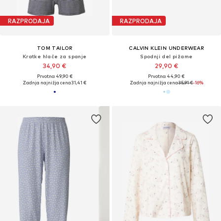
RAZPRODAJA
RAZPRODAJA
TOM TAILOR
CALVIN KLEIN UNDERWEAR
Kratke hlače za spanje
Spodnji del pižame
34,90 €
29,90 €
Prvotno: 49,90 €
Prvotno: 44,90 €
Zadnja najnižja cena
31,41 €
Zadnja najnižja cena
35,91 €
-16%