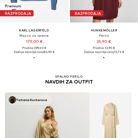
Premium
RAZPRODAJA
RAZPRODAJA
KARL LAGERFELD
HUNKEMÖLLER
Majica za spanje
Perilo
179,00 €
25,90 €
Prvotno: 299,00 €
Prvotno: 32,90 €
Zadnja najnižja cena
84,90 €
Zadnja najnižja cena
13,74 €
SPALNO PERILO
NAVDIH ZA OUTFIT
Tatiana Kucharova