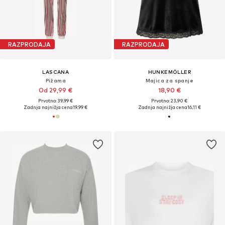
RAZPRODAJA
RAZPRODAJA
LASCANA
HUNKEMÖLLER
Pižama
Majica za spanje
Od 29,99 €
18,90 €
Prvotno: 39,99 €
Prvotno: 23,90 €
Zadnja najnižja cena
19,99 €
Zadnja najnižja cena
16,11 €