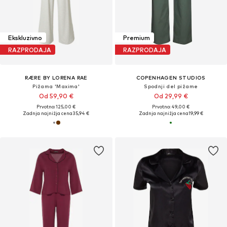
Ekskluzivno
Premium
RAZPRODAJA
RAZPRODAJA
RÆRE BY LORENA RAE
COPENHAGEN STUDIOS
Pižama 'Maxima'
Spodnji del pižame
Od 59,90 €
Od 29,99 €
Prvotno: 125,00 €
Prvotno: 49,00 €
Zadnja najnižja cena
35,94 €
Zadnja najnižja cena
19,99 €