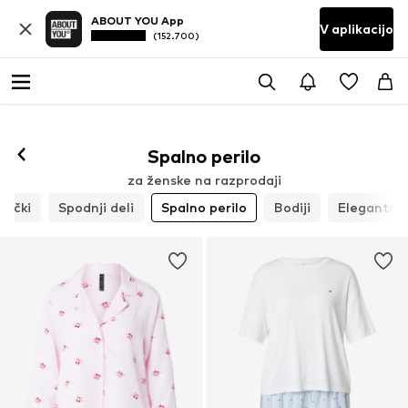
ABOUT YOU App
V aplikacijo
(152.700)
Spalno perilo
za ženske na razprodaji
erčki
Spodnji deli
Spalno perilo
Bodiji
Elegantno 