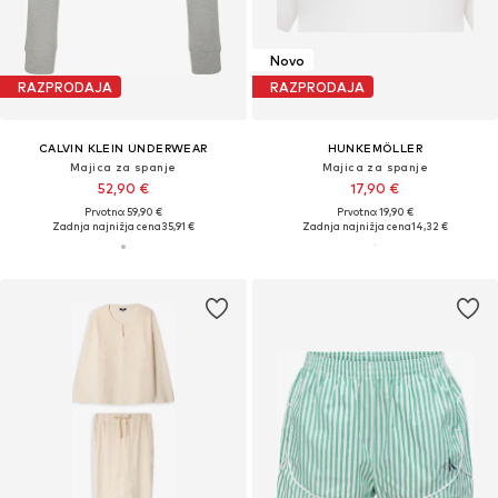
Novo
RAZPRODAJA
RAZPRODAJA
CALVIN KLEIN UNDERWEAR
HUNKEMÖLLER
Majica za spanje
Majica za spanje
52,90 €
17,90 €
Prvotno: 59,90 €
Prvotno: 19,90 €
Zadnja najnižja cena
35,91 €
Zadnja najnižja cena
14,32 €