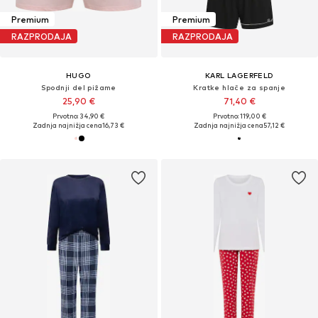
Premium
Premium
RAZPRODAJA
RAZPRODAJA
HUGO
KARL LAGERFELD
Spodnji del pižame
Kratke hlače za spanje
25,90 €
71,40 €
Prvotno: 34,90 €
Prvotno: 119,00 €
Zadnja najnižja cena
16,73 €
Zadnja najnižja cena
57,12 €