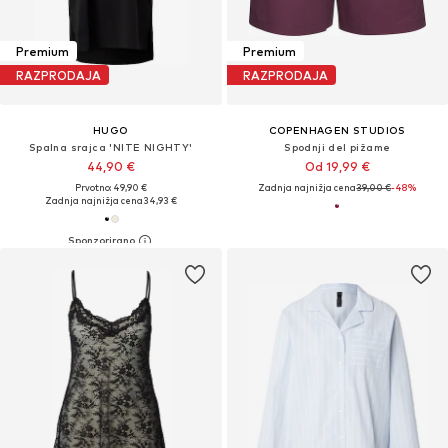
Premium
Premium
RAZPRODAJA
RAZPRODAJA
HUGO
COPENHAGEN STUDIOS
Spalna srajca 'NITE NIGHTY'
Spodnji del pižame
44,90 €
Od 19,99 €
Prvotno: 49,90 €
Zadnja najnižja cena
39,00 €
-48%
Zadnja najnižja cena
34,93 €