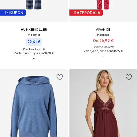
KUPON
RAZPRODAJA
HUNKEMÖLLER
VIVANCE
Pižama
Pižama
Od 26,99 €
22,41 €
Prvotno: 34,99 €
Prvotno: 49,90 €
Zadnja najnižja cena
16,99 €
Zadnja najnižja cena
18,68 €