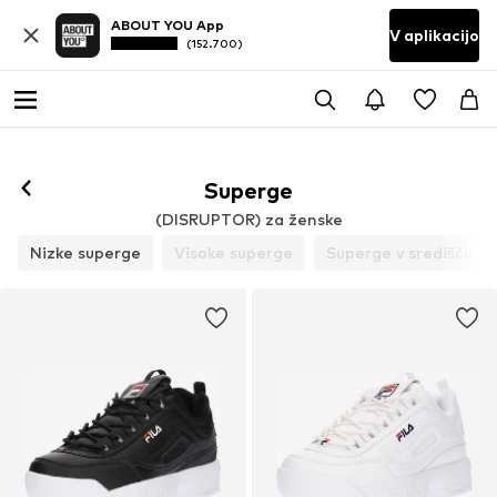
ABOUT YOU App
V aplikacijo
(152.700)
Sledi
Superge
(DISRUPTOR) za ženske
Nizke superge
Visoke superge
Superge v središču p