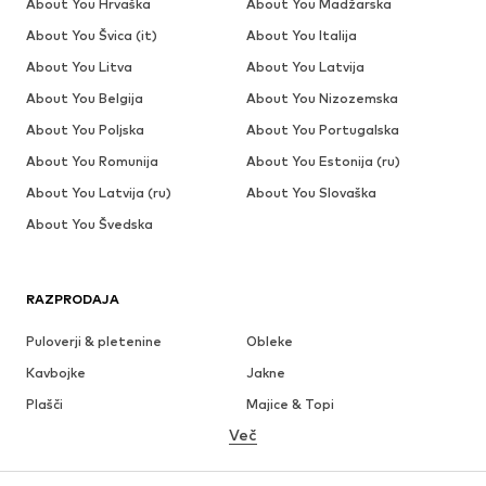
About You Hrvaška
About You Madžarska
About You Švica (it)
About You Italija
About You Litva
About You Latvija
About You Belgija
About You Nizozemska
About You Poljska
About You Portugalska
About You Romunija
About You Estonija (ru)
About You Latvija (ru)
About You Slovaška
About You Švedska
RAZPRODAJA
Puloverji & pletenine
Obleke
Kavbojke
Jakne
Plašči
Majice & Topi
Več
Hlače
Perilo
Krila
Bluze & Tunike