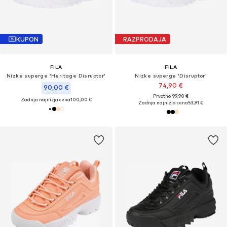
KUPON
RAZPRODAJA
FILA
FILA
Nizke superge 'Heritage Disruptor'
Nizke superge 'Disruptor'
74,90 €
90,00 €
Prvotno: 99,90 €
Zadnja najnižja cena
100,00 €
Zadnja najnižja cena
53,91 €