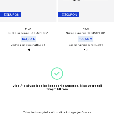
KUPON
KUPON
FILA
FILA
Nizke superge 'DISRUPTOR'
Nizke superge 'DISRUPTOR'
103,50 €
103,50 €
Zadnja najnižja cena
115,00 €
Zadnja najnižja cena
115,00 €
Videl/-a si vse izdelke kategorije Superge, ki so ustrezali
tvojim filtrom
Tukaj lahko najdeš več izdelkov kategorije: Obutev