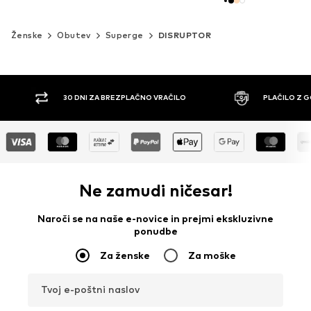
Ženske
Obutev
Superge
DISRUPTOR
30 DNI ZA BREZPLAČNO VRAČILO
PLAČILO Z 
Ne zamudi ničesar!
Naroči se na naše e-novice in prejmi ekskluzivne
ponudbe
Za ženske
Za moške
Tvoj e-poštni naslov