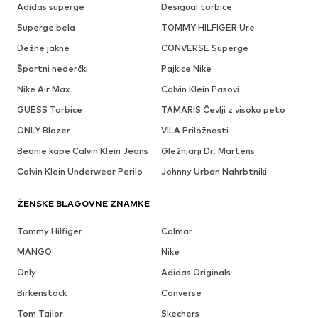
Adidas superge
Desigual torbice
Superge bela
TOMMY HILFIGER Ure
Dežne jakne
CONVERSE Superge
Športni nederčki
Pajkice Nike
Nike Air Max
Calvin Klein Pasovi
GUESS Torbice
TAMARIS Čevlji z visoko peto
ONLY Blazer
VILA Priložnosti
Beanie kape Calvin Klein Jeans
Gležnjarji Dr. Martens
Calvin Klein Underwear Perilo
Johnny Urban Nahrbtniki
ŽENSKE BLAGOVNE ZNAMKE
Tommy Hilfiger
Colmar
MANGO
Nike
Only
Adidas Originals
Birkenstock
Converse
Tom Tailor
Skechers