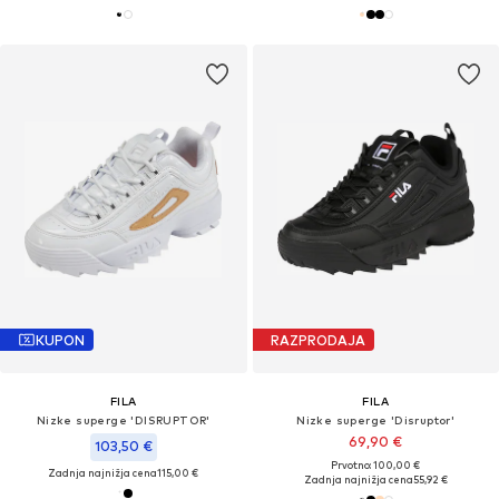
KUPON
RAZPRODAJA
FILA
FILA
Nizke superge 'DISRUPTOR'
Nizke superge 'Disruptor'
69,90 €
103,50 €
Prvotno: 100,00 €
Zadnja najnižja cena
115,00 €
Zadnja najnižja cena
55,92 €