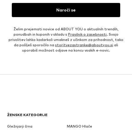
Naroči se
Želim prejemati novice od ABOUT YOU o aktualnih trendih,
ponudbah in kuponih v skladu s
Pravilnik o zasebnosti
. Svojo
privolitev lahko kadarkoli umakneš z učinkom za prihodnost, tako
da pošlješ sporočilo na
storitvezastranke@aboutyou.si
ali
uporabiš možnost odjave na koncu vsakih e-novic.
ŽENSKE KATEGORIJE
Gležnjarji črna
MANGO Hlače