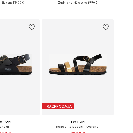
ižja cena
119,00 €
Zadnja najnižja cena
49,90 €
sti: 36, 37, 38, 39, 40, 41
Razpoložljive velikosti: 38, 39, 40, 41
v košarico
Dodaj v košarico
RAZPRODAJA
AYTON
BAYTON
andali
Sandali s paščki ' Gerone'