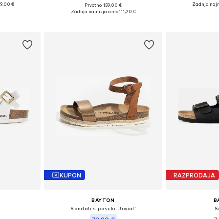
19,00 €
Zadnja najn
Prvotno: 159,00 €
, 38, 39, 40, 41
Razpoložljive velikosti: 37, 38, 39, 40, 41
Razpoložljive veliko
Zadnja najnižja cena
111,20 €
ico
Dodaj v košarico
Dodaj 
KUPON
RAZPRODAJA
BAYTON
B
Sandali s paščki 'Jovial'
S