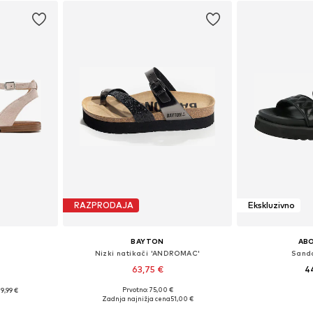
RAZPRODAJA
Ekskluzivno
BAYTON
AB
Nizki natikači 'ANDROMAC'
Sanda
63,75 €
4
Prvotno: 75,00 €
9,99 €
Razpoložljive velikosti: 37, 38, 39, 40, 41, 42
Razpoložljive veliko
likostih
Zadnja najnižja cena
51,00 €
Dodaj v košarico
Dodaj 