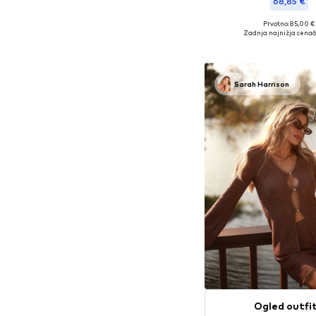
68,85 €
+
1
Prvotno: 85,00 €
Na voljo v različnih ve
Zadnja najnižja cena
6
Dodaj v košar
Sarah Harrison
Ogled outfi