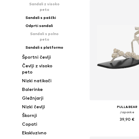
Sandali z visoko
peto
Sandali s paščki
Odprti sandali
Sandali s polno
peto
Sandali s platformo
Športni čevlji
Čevlji z visoko
peto
Nizki natikači
Balerinke
Gležnjarji
Nizki čevlji
PULL&BEAR
Japonke
Škornji
39,90 €
Copati
Razpoložljive velikosti: 36, 
Ekskluzivno
Dodaj v košar