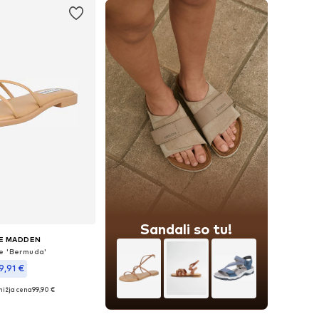
Sandali so tu!
E MADDEN
e 'Bermuda'
9,91 €
nižja cena
99,90 €
sti: 36, 37, 38, 39, 40, 41
v košarico