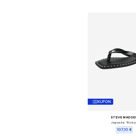
Dodaj v košar
KUPON
STEVE MADDE
Japonke 'Ricky
107,10 €