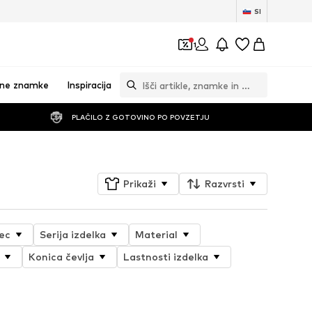
SI
1
vne znamke
Inspiracija
PLAČILO Z GOTOVINO PO POVZETJU
Prikaži
Razvrsti
ec
Serija izdelka
Material
Konica čevlja
Lastnosti izdelka