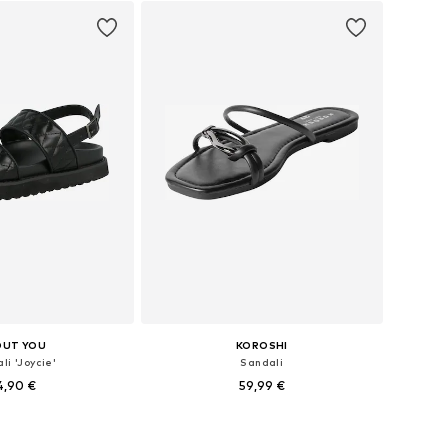
OUT YOU
KOROSHI
li 'Joycie'
Sandali
4,90 €
59,99 €
sti: 36, 37, 38, 39, 40, 41
Razpoložljive velikosti: 36, 37, 38, 39, 40
v košarico
Dodaj v košarico