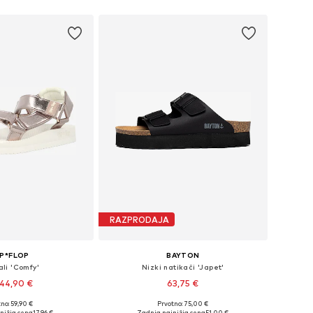
RAZPRODAJA
IP*FLOP
BAYTON
li 'Comfy'
Nizki natikači 'Japet'
44,90 €
63,75 €
no: 59,90 €
Prvotno: 75,00 €
kosti: 36, 37, 38, 39, 40
Na voljo v različnih velikostih
nižja cena
17,96 €
Zadnja najnižja cena
51,00 €