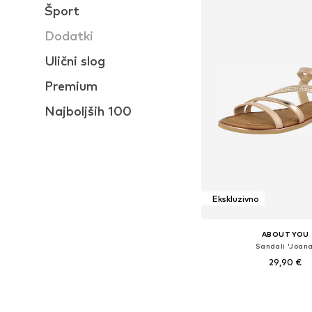
Šport
Dodatki
Ulični slog
Premium
Najboljših 100
Ekskluzivno
ABOUT YOU
Sandali 'Joana
29,90 €
Razpoložljive velikosti: 36, 
Dodaj v košar