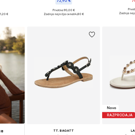
72,90 €
7
Prvot
Prvotno: 90,00 €
Razpoložljive veli
likostih
Razpoložljive velikosti: 36, 37, 38, 40, 41, 42
Zadnja naj
1,20 €
Zadnja najnižja cena
64,80 €
Dodaj 
ico
Dodaj v košarico
Novo
RAZPRODAJA
ta
TT. BAGATT
L