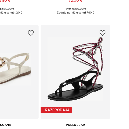
6,50 €
72,00 €
+
1
no: 85,00 €
Prvotno: 80,00 €
kosti: 36, 37, 38, 39, 40
Na voljo v različnih velikostih
nižja cena
61,20 €
Zadnja najnižja cena
57,60 €
v košarico
Dodaj v košarico
RAZPRODAJA
ASCANA
PULL&BEAR