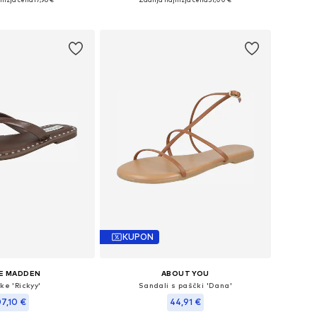
v košarico
Dodaj v košarico
KUPON
E MADDEN
ABOUT YOU
ke 'Rickyy'
Sandali s paščki 'Dana'
07,10 €
44,91 €