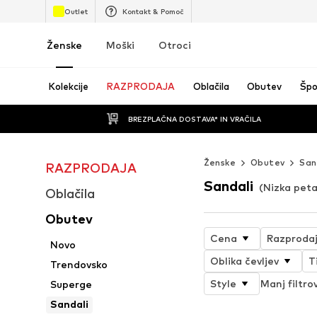
Outlet
Kontakt & Pomoč
Ženske
Moški
Otroci
Kolekcije
RAZPRODAJA
Oblačila
Obutev
Špo
BREZPLAČNA DOSTAVA* IN VRAČILA
Ženske
Obutev
San
RAZPRODAJA
Sandali
(Nizka peta
Oblačila
Obutev
Cena
Razproda
Novo
Oblika čevljev
T
Trendovsko
Style
Manj filtro
Superge
Sandali