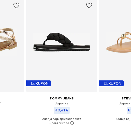
KUPON
KUPON
TOMMY JEANS
STEV
'
Japonke
Japonk
40,41 €
8
Zadnja najnižja cena
44,90 €
Zadnja naj
37, 38, 39, 40
Razpoložljive velikosti: 36, 37, 38, 39, 40
Razpoložljive veliko
ico
Dodaj v košarico
Dodaj 