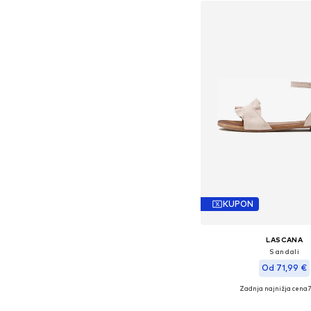
KUPON
LASCANA
Sandali
Od 71,99 €
Zadnja najnižja cena
+
1
7
Na voljo v različnih ve