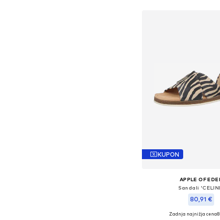
Dodaj v košar
KUPON
APPLE OF EDE
Sandali 'CELIN
80,91 €
Zadnja najnižja cena
8
Na voljo v različnih ve