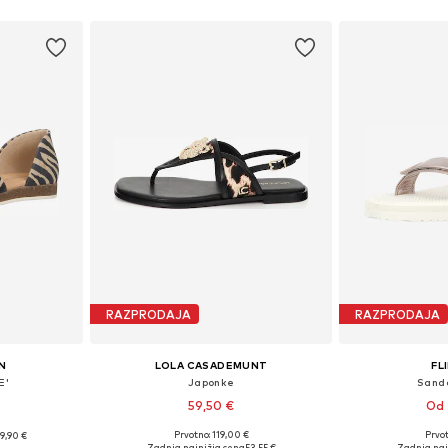
ico
RAZPRODAJA
RAZPRODAJA
N
LOLA CASADEMUNT
FL
E'
Japonke
Sanda
59,50 €
Od 
Prvotno: 119,00 €
Prvot
9,90 €
Razpoložljive velikosti: 37, 38, 39, 40, 41
Razpoložljive veli
likostih
Zadnja najnižja cena
53,55 €
Zadnja naj