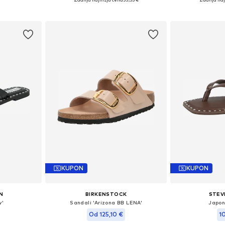
Dodaj v košarico
Dodaj 
ico
KUPON
KUPON
N
BIRKENSTOCK
STEV
y'
Sandali 'Arizona BB LENA'
Japon
Od 125,10 €
1