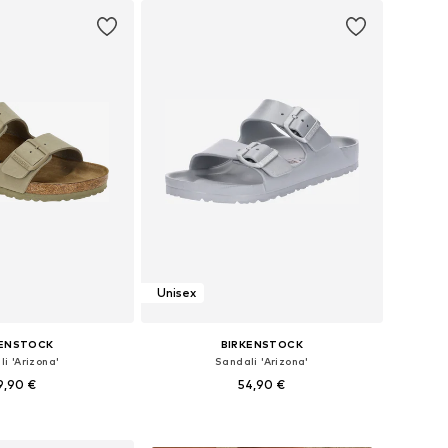
Unisex
KENSTOCK
BIRKENSTOCK
i 'Arizona'
Sandali 'Arizona'
9,90 €
54,90 €
+
31
+
4
azličnih velikostih
Razpoložljive velikosti: 35, 36, 37, 38, 39, 41
v košarico
Dodaj v košarico