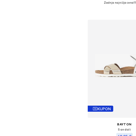
Zadnja najnižja cena
1
Razpoložljive velikosti: 36, 37
Dodaj v košar
KUPON
BAYTON
Sandali