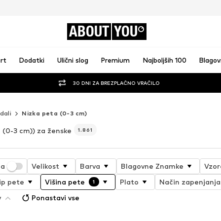
ABOUT
YOU
rt
Dodatki
Ulični slog
Premium
Najboljših 100
Blago
30 DNI ZA BREZPLAČNO VRAČILO
dali
Nizka peta (0-3 cm)
 (0-3 cm)) za ženske
1.861
ja
Velikost
Barva
Blagovne Znamke
Vzor
ip pete
Višina pete
Plato
Način zapenjanja
1
v
Ponastavi vse