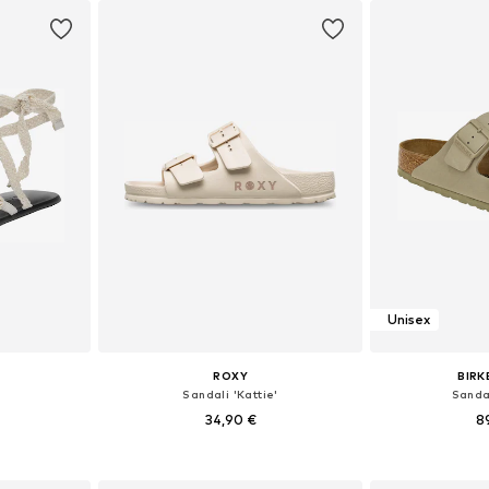
Unisex
ROXY
BIR
Sandali 'Kattie'
Sandal
34,90 €
8
37, 38, 39, 40
Razpoložljive velikosti: 36, 37, 38, 39, 41
Na voljo v r
ico
Dodaj v košarico
Dodaj 