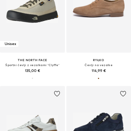
Unisex
THE NORTH FACE
RYŁKO
Športni čevlji z vezalkami 'Clyffe'
Čevlji na vezalke
135,00 €
114,99 €