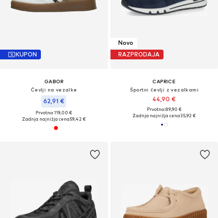
Novo
KUPON
RAZPRODAJA
GABOR
CAPRICE
Čevlji na vezalke
Športni čevlji z vezalkami
44,90 €
62,91 €
Prvotno: 89,90 €
Prvotno: 119,00 €
Zadnja najnižja cena
35,92 €
Zadnja najnižja cena
59,42 €