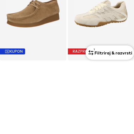
1
KUPON
RAZPRODAJA
Filtriraj & razvrsti
CLARKS
GEOX
Čevlji na vezalke 'Wallabee EVO'
Čevlji na vezalke 'Snake Original'
52,90 €
85,41 €
Prvotno: 109,00 €
Prvotno: 120,00 €
Zadnja najnižja cena
39,68 €
Zadnja najnižja cena
60,00 €