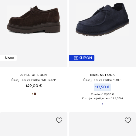
Novo
KUPON
APPLE OF EDEN
BIRKENSTOCK
Čevlji na vezalke 'MEGAN'
Čevlji na vezalke 'Utti'
149,00 €
112,50 €
Prvotno: 159,00 €
Zadnja najnižja cena
125,00 €