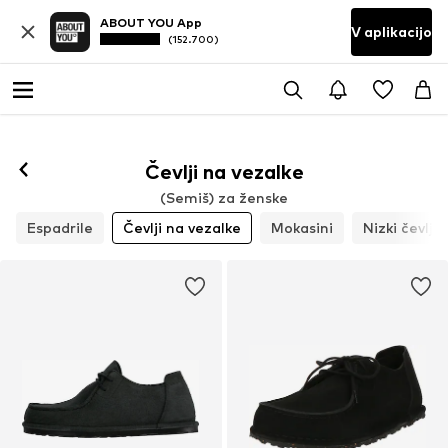
ABOUT YOU App
V aplikacijo
(152.700)
Čevlji na vezalke
(Semiš) za ženske
Espadrile
Čevlji na vezalke
Mokasini
Nizki čevlji