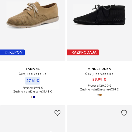
KUPON
RAZPRODAJA
TAMARIS
MINNETONKA
Čevlji na vezalke
Čevlji na vezalke
59,99 €
47,61 €
Prvotno: 120,00 €
Prvotno: 89,95 €
Zadnja najnižja cena
47,99 €
Zadnja najnižja cena
31,43 €