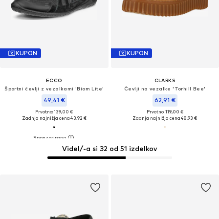
KUPON
KUPON
ECCO
CLARKS
Športni čevlji z vezalkami 'Biom Lite'
Čevlji na vezalke 'Torhill Bee'
49,41 €
62,91 €
Prvotno: 139,00 €
Prvotno: 119,00 €
Zadnja najnižja cena
43,92 €
Zadnja najnižja cena
48,93 €
Videl/-a si 32 od 51 izdelkov