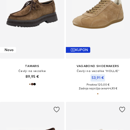
Novo
KUPON
TAMARIS
VAGABOND SHOEMAKERS
Čevlji na vezalke
Čevlji na vezalke 'HOLLIE'
89,95 €
53,91 €
Prvotno: 120,00 €
Zadnja najnižja cena
44,93 €