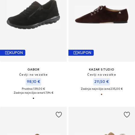
KUPON
KUPON
GABOR
KAZAR STUDIO
Čevlji na vezalke
Čevlji na vezalke
98,10 €
211,50 €
Prvotno: 139,00 €
Zadnja najnižja cena
235,00 €
Zadnja najnižja cena
47,94 €