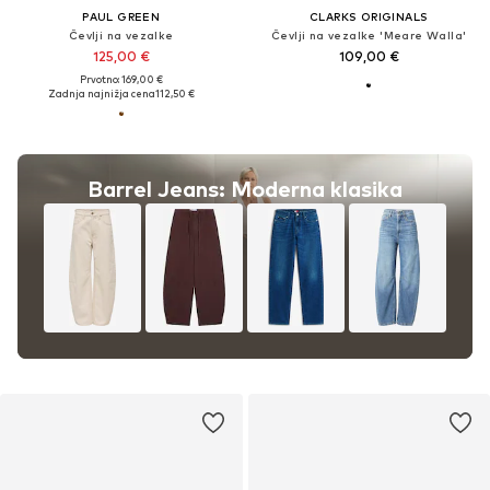
PAUL GREEN
CLARKS ORIGINALS
Čevlji na vezalke
Čevlji na vezalke 'Meare Walla'
125,00 €
109,00 €
Prvotno: 169,00 €
Zadnja najnižja cena
112,50 €
Barrel Jeans: Moderna klasika