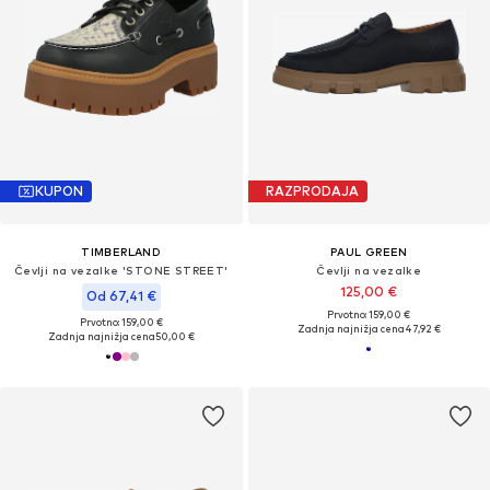
KUPON
RAZPRODAJA
TIMBERLAND
PAUL GREEN
Čevlji na vezalke 'STONE STREET'
Čevlji na vezalke
125,00 €
Od 67,41 €
Prvotno: 159,00 €
Prvotno: 159,00 €
Zadnja najnižja cena
47,92 €
Zadnja najnižja cena
50,00 €