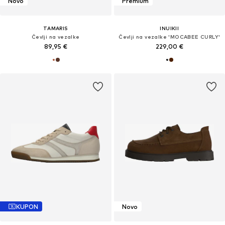
Novo
Premium
TAMARIS
INUIKII
Čevlji na vezalke
Čevlji na vezalke 'MOCABEE CURLY'
89,95 €
229,00 €
KUPON
Novo