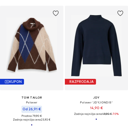
KUPON
RAZPRODAJA
TOM TAILOR
JDY
Pulover
Pulover 'JDYJONDIS'
14,90 €
Od 26,91 €
Zadnja najnižja cena
49,90 €
-70%
Prvotno: 79,90 €
Zadnja najnižja cena
23,92 €