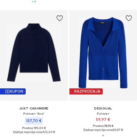
KUPON
RAZPRODAJA
JUST CASHMERE
DESIGUAL
Pulover 'Ava'
Pulover
59,97 €
137,70 €
Prvotno: 99,95 €
Prvotno: 190,00 €
Zadnja najnižja cena
53,97 €
Zadnja najnižja cena
122,40 €