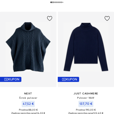
KUPON
KUPON
NEXT
JUST CASHMERE
Širok pulover
Pulover 'AVA'
47,52 €
137,70 €
Prvotno: 88,00 €
Prvotno: 190,00 €
Zadnja najnižja cena
34,32 €
Zadnja najnižja cena
122,40 €