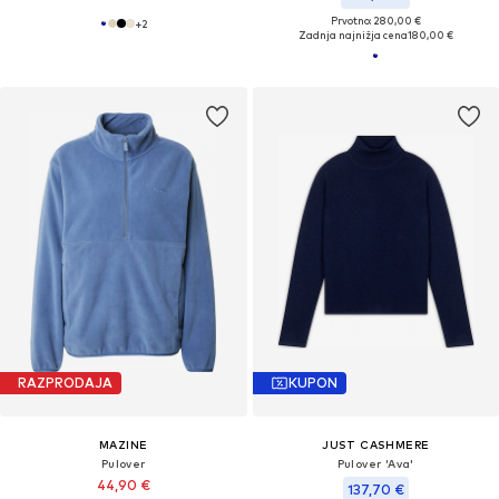
Prvotno: 280,00 €
+
2
Zadnja najnižja cena
180,00 €
RAZPRODAJA
KUPON
MAZINE
JUST CASHMERE
Pulover
Pulover 'Ava'
44,90 €
137,70 €