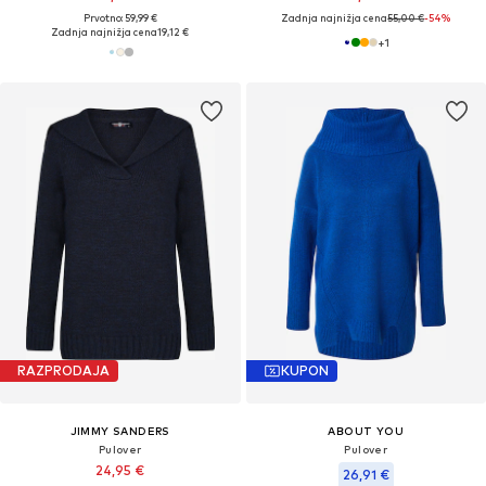
Prvotno: 59,99 €
Zadnja najnižja cena
55,00 €
-54%
Zadnja najnižja cena
19,12 €
+
1
RAZPRODAJA
KUPON
JIMMY SANDERS
ABOUT YOU
Pulover
Pulover
24,95 €
26,91 €