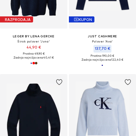
RAZPRODAJA
KUPON
LEGER BY LENA GERCKE
JUST CASHMERE
Širok pulover 'Juna'
Pulover 'Ava'
44,90 €
137,70 €
Prvotno: 49,90 €
Prvotno: 190,00 €
Zadnja najnižja cena
40,41 €
Zadnja najnižja cena
122,40 €