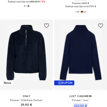
Zadnja najnižja cena
90,00 €
-72%
Prvotno: 49,90 €
Zadnja najnižja cena
17,94 €
+
3
Novo
KUPON
ONLY
JUST CASHMERE
Pulover 'ONLNew Dallas'
Pulover 'Juni'
39,90 €
202,50 €