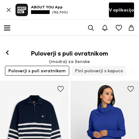
ABOUT YOU App
V aplikacijo
(152.700)
Puloverji s puli ovratnikom
(modra) za ženske
Puloverji s puli ovratnikom
Fini puloverji s kapuco
Pre