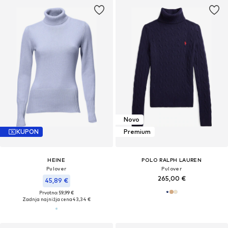
Novo
KUPON
Premium
HEINE
POLO RALPH LAUREN
Pulover
Pulover
265,00 €
45,89 €
Prvotno: 59,99 €
Zadnja najnižja cena
43,34 €