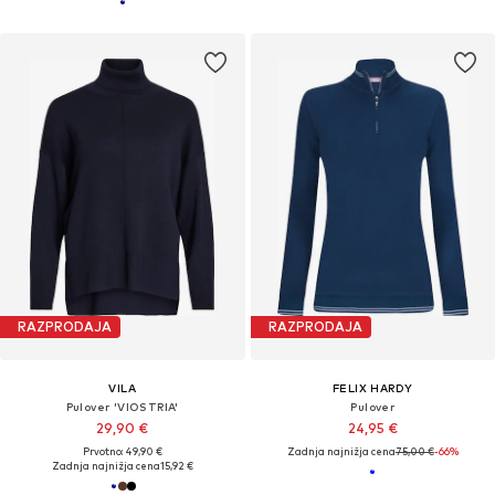
RAZPRODAJA
RAZPRODAJA
VILA
FELIX HARDY
Pulover 'VIOSTRIA'
Pulover
29,90 €
24,95 €
Prvotno: 49,90 €
Zadnja najnižja cena
75,00 €
-66%
Zadnja najnižja cena
15,92 €