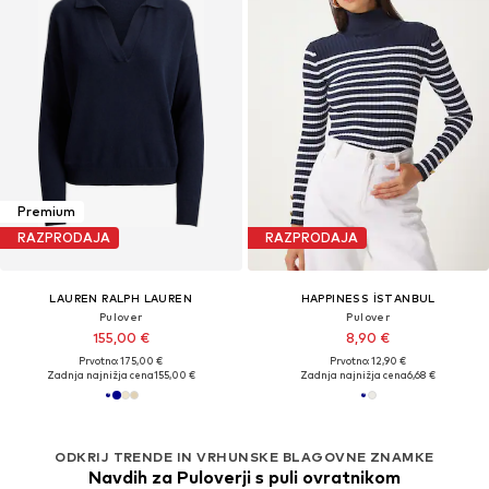
Premium
RAZPRODAJA
RAZPRODAJA
LAUREN RALPH LAUREN
HAPPINESS İSTANBUL
Pulover
Pulover
155,00 €
8,90 €
Prvotno: 175,00 €
Prvotno: 12,90 €
Zadnja najnižja cena
155,00 €
Zadnja najnižja cena
6,68 €
ODKRIJ TRENDE IN VRHUNSKE BLAGOVNE ZNAMKE
Navdih za Puloverji s puli ovratnikom