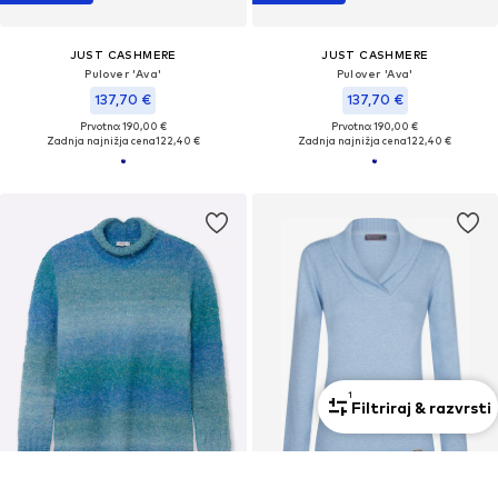
JUST CASHMERE
JUST CASHMERE
Pulover 'Ava'
Pulover 'Ava'
137,70 €
137,70 €
Prvotno: 190,00 €
Prvotno: 190,00 €
Zadnja najnižja cena
122,40 €
Zadnja najnižja cena
122,40 €
1
Filtriraj & razvrsti
KUPON
RAZPRODAJA