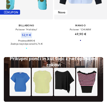
KUPON
Novo
BILLABONG
MANGO
Pulover 'Holiday'
Pulover 'CHIARA'
49,90 €
52,11 €
Prvotno: 69,90 €
Zadnja najnižja cena
34,74 €
Prikupni ponči in kul topi z netopirskimi
rokavi