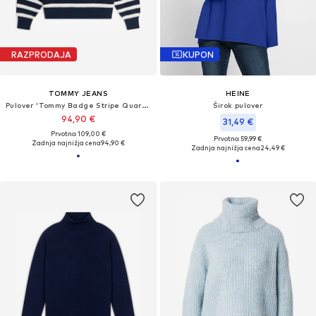
RAZPRODAJA
KUPON
TOMMY JEANS
HEINE
Pulover 'Tommy Badge Stripe Quarter-zip'
Širok pulover
94,90 €
31,49 €
Prvotno: 109,00 €
Prvotno: 59,99 €
Zadnja najnižja cena
94,90 €
Zadnja najnižja cena
24,49 €