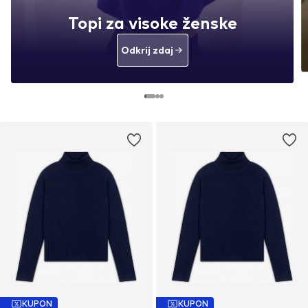
Topi za visoke ženske
Odkrij zdaj
KUPON
KUPON