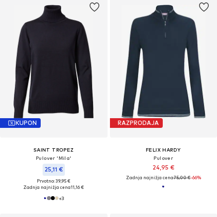
KUPON
RAZPRODAJA
SAINT TROPEZ
FELIX HARDY
Pulover 'Mila'
Pulover
24,95 €
25,11 €
Zadnja najnižja cena
75,00 €
-66%
Prvotno: 39,95 €
Zadnja najnižja cena
11,16 €
+
3