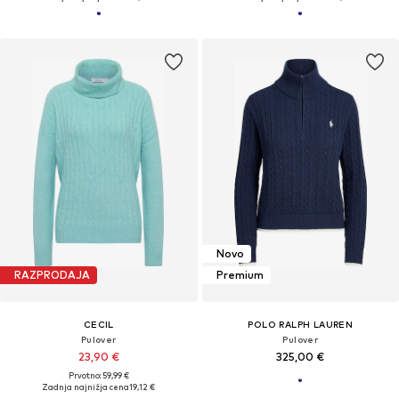
Novo
RAZPRODAJA
Premium
CECIL
POLO RALPH LAUREN
Pulover
Pulover
23,90 €
325,00 €
Prvotno: 59,99 €
Zadnja najnižja cena
19,12 €