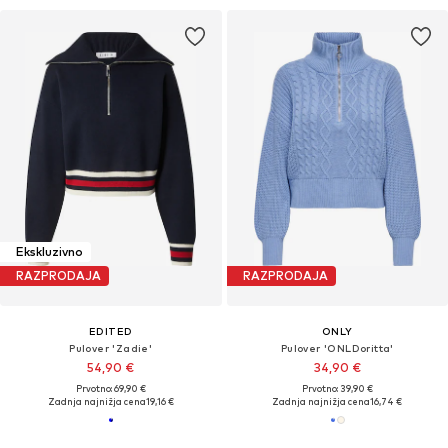
Ekskluzivno
RAZPRODAJA
RAZPRODAJA
EDITED
ONLY
Pulover 'Zadie'
Pulover 'ONLDoritta'
54,90 €
34,90 €
Prvotno: 69,90 €
Prvotno: 39,90 €
Zadnja najnižja cena
19,16 €
Zadnja najnižja cena
16,74 €