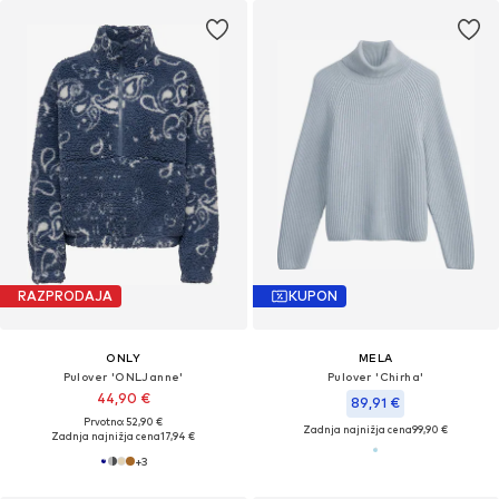
RAZPRODAJA
KUPON
ONLY
MELA
Pulover 'ONLJanne'
Pulover 'Chirha'
44,90 €
89,91 €
Prvotno: 52,90 €
Zadnja najnižja cena
99,90 €
Zadnja najnižja cena
17,94 €
+
3