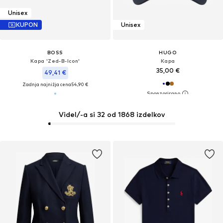
Unisex
KUPON
Unisex
BOSS
HUGO
Kapa 'Zed-B-Icon'
Kapa
35,00 €
49,41 €
Zadnja najnižja cena
54,90 €
Videl/-a si 32 od 1868 izdelkov