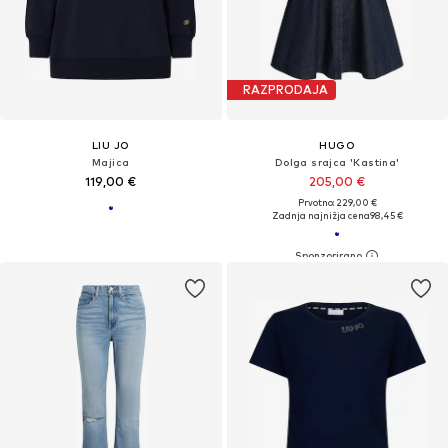
RAZPRODAJA
LIU JO
HUGO
Majica
Dolga srajca 'Kastina'
119,00 €
205,00 €
Prvotno: 229,00 €
Zadnja najnižja cena
98,45 €