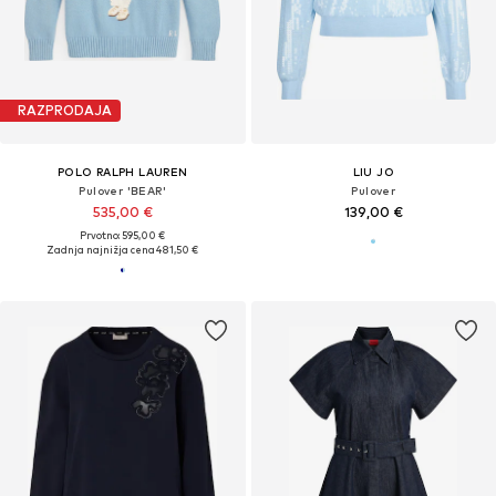
RAZPRODAJA
POLO RALPH LAUREN
LIU JO
Pulover 'BEAR'
Pulover
535,00 €
139,00 €
Prvotno: 595,00 €
Zadnja najnižja cena
481,50 €