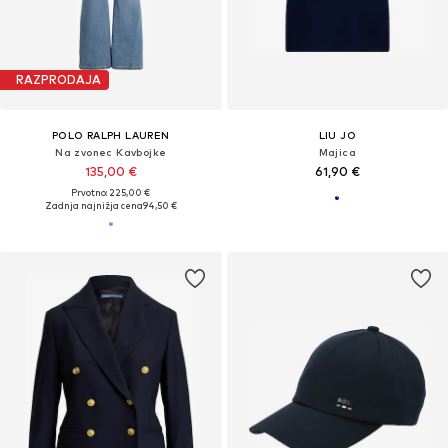
RAZPRODAJA
POLO RALPH LAUREN
LIU JO
Na zvonec Kavbojke
Majica
135,00 €
61,90 €
Prvotno: 225,00 €
Zadnja najnižja cena
94,50 €