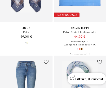
RAZPRODAJA
LIU JO
CALVIN KLEIN
Ruta
Ruta 'Ombré Lightweight'
49,00 €
44,90 €
Prvotno: 49,90 €
Zadnja najnižja cena
40,41 €
1
Filtriraj & razvrsti