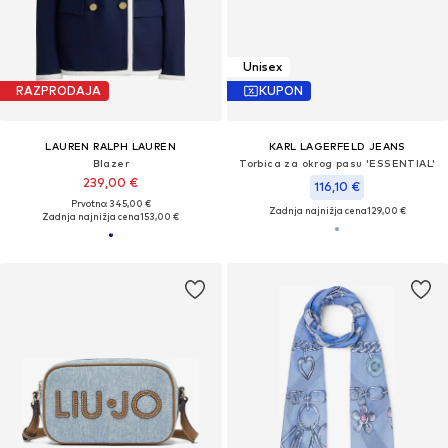
Unisex
RAZPRODAJA
KUPON
LAUREN RALPH LAUREN
KARL LAGERFELD JEANS
Blazer
Torbica za okrog pasu 'ESSENTIAL'
239,00 €
116,10 €
Prvotno: 345,00 €
Zadnja najnižja cena
129,00 €
Zadnja najnižja cena
153,00 €