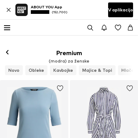
ABOUT YOU App
V aplikacijo
(152.700)
Premium
(modra) za ženske
Novo
Obleke
Kavbojke
Majice & Topi
Hlače