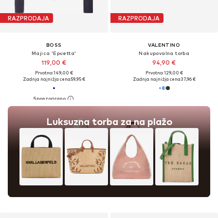
RAZPRODAJA
RAZPRODAJA
BOSS
VALENTINO
Majica 'Epuetta'
Nakupovalna torba
119,00 €
94,90 €
Prvotno: 149,00 €
Prvotno: 129,00 €
Zadnja najnižja cena
59,95 €
Zadnja najnižja cena
37,96 €
Luksuzna torba za na plažo