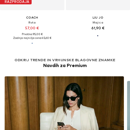
RAZPRODAJA
COACH
LIU JO
Ruta
Majica
57,00 €
61,90 €
Prvotno: 95,00 €
Zadnja najnižja cena
45,60 €
ODKRIJ TRENDE IN VRHUNSKE BLAGOVNE ZNAMKE
Navdih za Premium