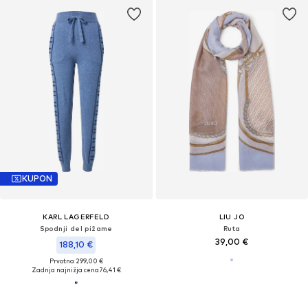
KUPON
KARL LAGERFELD
LIU JO
Spodnji del pižame
Ruta
39,00 €
188,10 €
Prvotno: 299,00 €
Zadnja najnižja cena
76,41 €