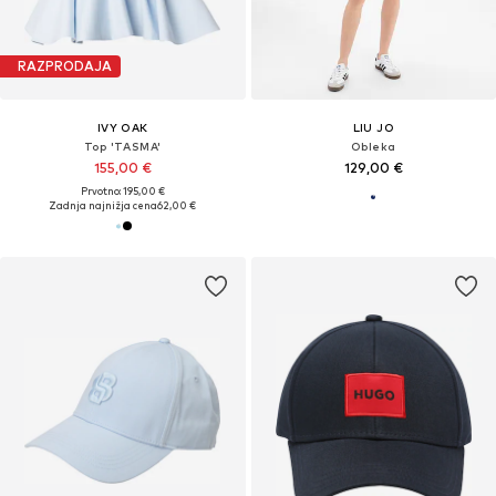
RAZPRODAJA
IVY OAK
LIU JO
Top 'TASMA'
Obleka
155,00 €
129,00 €
Prvotno: 195,00 €
Zadnja najnižja cena
62,00 €