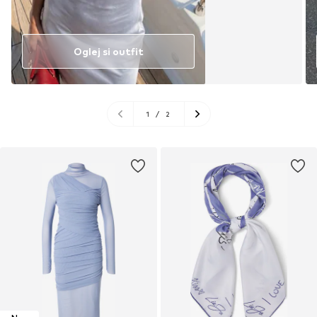
Oglej si outfit
1
/
2