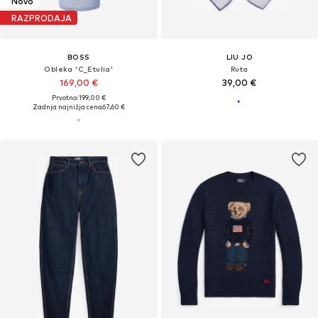
Novo
RAZPRODAJA
BOSS
LIU JO
Obleka 'C_Etulia'
Ruta
169,00 €
39,00 €
Prvotno: 199,00 €
Zadnja najnižja cena
67,60 €