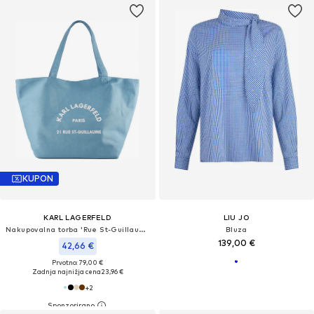
KUPON
KARL LAGERFELD
LIU JO
Nakupovalna torba 'Rue St-Guillaume'
Bluza
139,00 €
42,66 €
Prvotno: 79,00 €
Zadnja najnižja cena
23,96 €
+
2