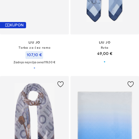
KUPON
LIU JO
LIU JO
Torba za čez ramo
Ruta
49,00 €
107,10 €
Zadnja najnižja cena
119,00 €