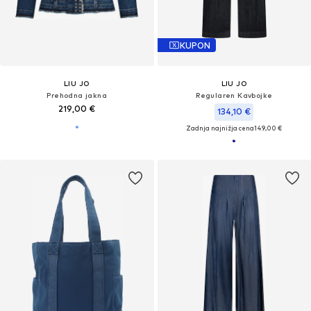
KUPON
LIU JO
LIU JO
Prehodna jakna
Regularen Kavbojke
219,00 €
134,10 €
Zadnja najnižja cena
149,00 €