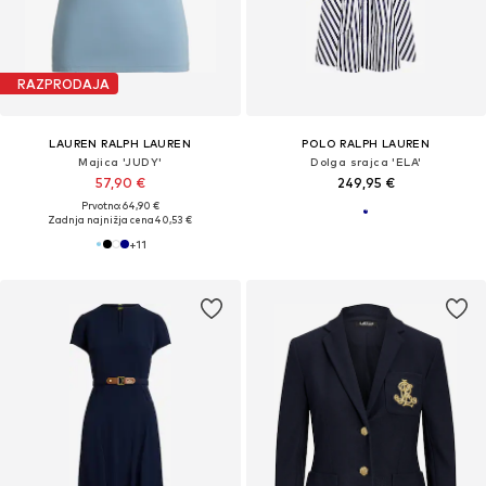
RAZPRODAJA
LAUREN RALPH LAUREN
POLO RALPH LAUREN
Majica 'JUDY'
Dolga srajca 'ELA'
57,90 €
249,95 €
Prvotno: 64,90 €
Zadnja najnižja cena
40,53 €
+
11