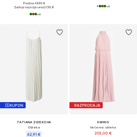
Prvotno: 49,90 €
+
6
Zadnja najnižja cena
27,92 €
+
6
KUPON
RAZPRODAJA
TATIANA ZIDEKOVA
SWING
Obleka
Večerna obleka
205,00 €
62,91 €