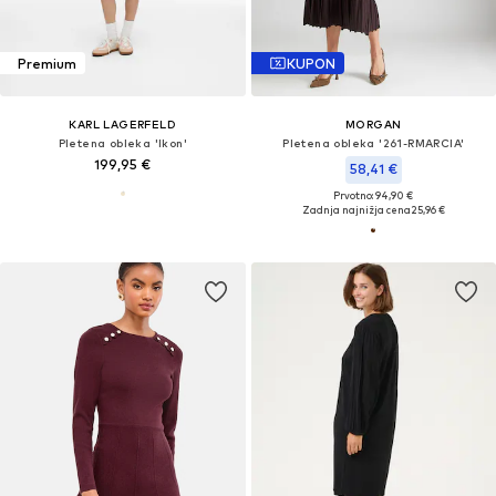
Premium
KUPON
KARL LAGERFELD
MORGAN
Pletena obleka 'Ikon'
Pletena obleka '261-RMARCIA'
199,95 €
58,41 €
Prvotno: 94,90 €
Zadnja najnižja cena
25,96 €