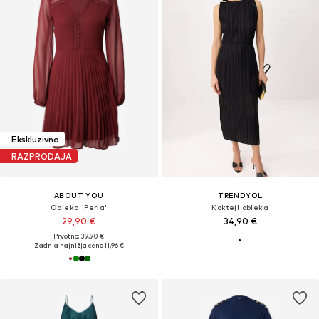
Ekskluzivno
RAZPRODAJA
ABOUT YOU
TRENDYOL
Obleka 'Perla'
Koktejl obleka
29,90 €
34,90 €
Prvotno: 39,90 €
Zadnja najnižja cena
11,96 €