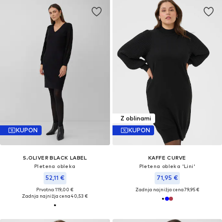
Z oblinami
KUPON
KUPON
S.OLIVER BLACK LABEL
KAFFE CURVE
Pletena obleka
Pletena obleka 'Lini'
52,11 €
71,95 €
Prvotno: 119,00 €
Zadnja najnižja cena
79,95 €
Zadnja najnižja cena
40,53 €