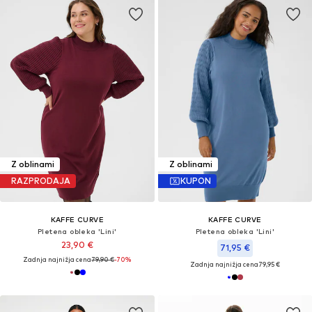
Z oblinami
Z oblinami
RAZPRODAJA
KUPON
KAFFE CURVE
KAFFE CURVE
Pletena obleka 'Lini'
Pletena obleka 'Lini'
23,90 €
71,95 €
Zadnja najnižja cena
79,90 €
-70%
Zadnja najnižja cena
79,95 €