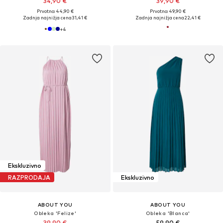
34,90 €
39,90 €
Prvotno: 44,90 €
Prvotno: 49,90 €
Zadnja najnižja cena
31,41 €
Zadnja najnižja cena
22,41 €
+
4
Ekskluzivno
RAZPRODAJA
Ekskluzivno
ABOUT YOU
ABOUT YOU
Obleka 'Felize'
Obleka 'Blanca'
39,90 €
59,90 €