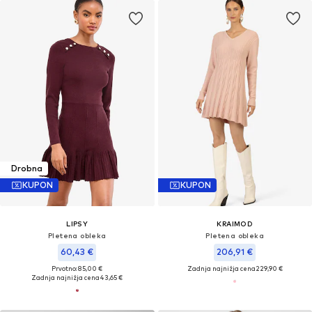
Drobna
KUPON
KUPON
LIPSY
KRAIMOD
Pletena obleka
Pletena obleka
60,43 €
206,91 €
Prvotno: 85,00 €
Zadnja najnižja cena
229,90 €
Zadnja najnižja cena
43,65 €