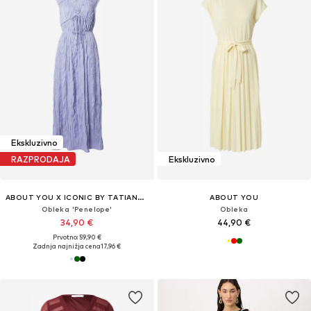
Ekskluzivno
RAZPRODAJA
Ekskluzivno
ABOUT YOU X ICONIC BY TATIANA KUCHAROVA
ABOUT YOU
Obleka 'Penelope'
Obleka
34,90 €
44,90 €
Prvotno: 59,90 €
Zadnja najnižja cena
17,96 €