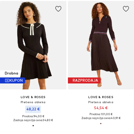
Drobna
KUPON
RAZPRODAJA
LOVE & ROSES
LOVE & ROSES
Pletena obleka
Pletena obleka
54,54 €
48,22 €
Prvotno: 101,00 €
Prvotno: 94,00 €
Zadnja najnižja cena
40,91 €
Zadnja najnižja cena
34,83 €