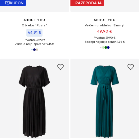
KUPON
RAZPRODAJA
ABOUT YOU
ABOUT YOU
Obleka 'Rosie'
Večerna obleka 'Emmy'
49,90 €
44,91 €
Prvotno: 59,90 €
Prvotno: 59,90 €
Zadnja najnižja cena
41,93 €
Zadnja najnižja cena
19,16 €