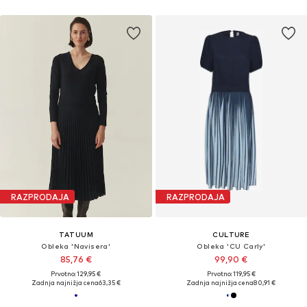
RAZPRODAJA
RAZPRODAJA
TATUUM
CULTURE
Obleka 'Navisera'
Obleka 'CU Carly'
85,76 €
99,90 €
Prvotno: 129,95 €
Prvotno: 119,95 €
Zadnja najnižja cena
63,35 €
Zadnja najnižja cena
80,91 €