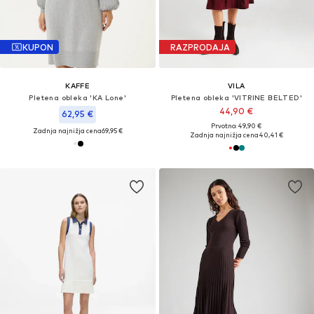
KUPON
RAZPRODAJA
KAFFE
VILA
Pletena obleka 'KA Lone'
Pletena obleka 'VITRINE BELTED'
44,90 €
62,95 €
Prvotno: 49,90 €
Zadnja najnižja cena
69,95 €
Zadnja najnižja cena
40,41 €