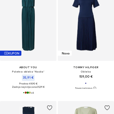
KUPON
Novo
ABOUT YOU
TOMMY HILFIGER
Poletna obleka 'Nadia'
Obleka
159,00 €
35,91 €
Prvotno: 49,90 €
Zadnja najnižja cena
35,91 €
+
6