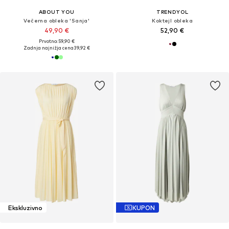
ABOUT YOU
TRENDYOL
Večerna obleka 'Sanja'
Koktejl obleka
49,90 €
52,90 €
Prvotno: 59,90 €
Zadnja najnižja cena
39,92 €
Ekskluzivno
KUPON