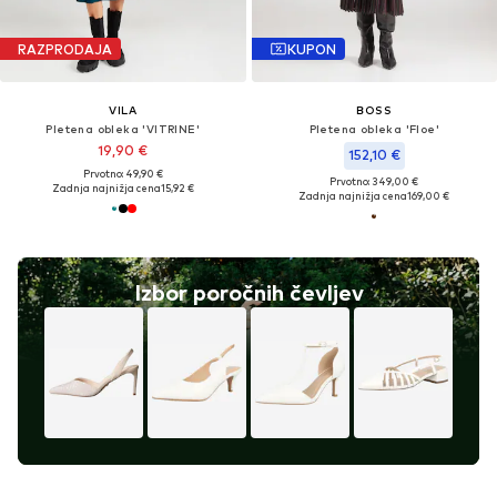
RAZPRODAJA
KUPON
VILA
BOSS
Pletena obleka 'VITRINE'
Pletena obleka 'Floe'
19,90 €
152,10 €
Prvotno: 49,90 €
Prvotno: 349,00 €
Zadnja najnižja cena
15,92 €
Zadnja najnižja cena
169,00 €
Izbor poročnih čevljev