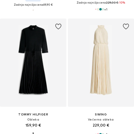
Zadnja najnižja cena
229,00 €
-10%
Zadnja najnižja cena
69,90 €
+
1
TOMMY HILFIGER
SWING
Obleka
Večerna obleka
159,90 €
229,00 €