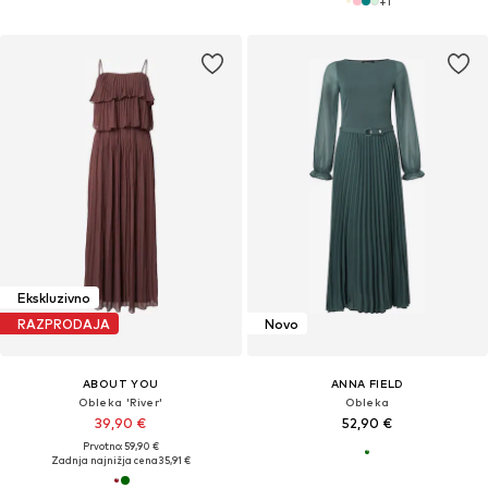
+
1
Ekskluzivno
RAZPRODAJA
Novo
ABOUT YOU
ANNA FIELD
Obleka 'River'
Obleka
39,90 €
52,90 €
Prvotno: 59,90 €
Zadnja najnižja cena
35,91 €