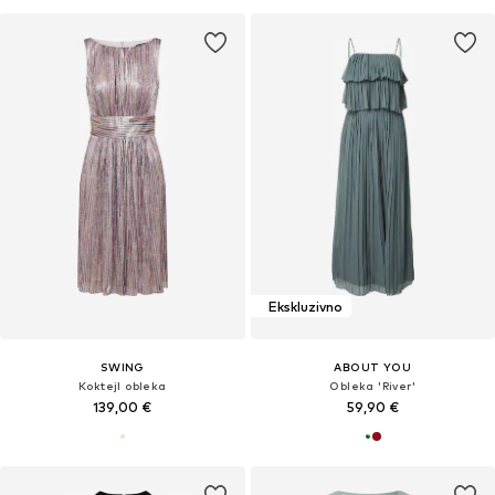
Ekskluzivno
SWING
ABOUT YOU
Koktejl obleka
Obleka 'River'
139,00 €
59,90 €