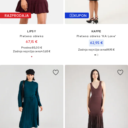
RAZPRODAJA
KUPON
LIPSY
KAFFE
Pletena obleka
Pletena obleka 'KA Lone'
67,15 €
62,95 €
Prvotno: 85,00 €
Zadnja najnižja cena
69,95 €
Zadnja najnižja cena
43,65 €