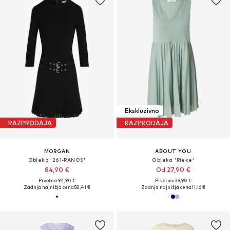
Ekskluzivno
RAZPRODAJA
RAZPRODAJA
MORGAN
ABOUT YOU
Obleka '261-RANOS'
Obleka 'Rieke'
84,90 €
Od 27,90 €
Prvotno: 94,90 €
Prvotno: 39,90 €
Zadnja najnižja cena
58,41 €
Zadnja najnižja cena
11,16 €