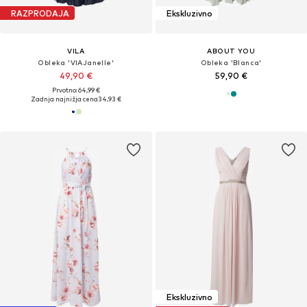
RAZPRODAJA
Ekskluzivno
VILA
ABOUT YOU
Obleka 'VIAJanelle'
Obleka 'Blanca'
49,90 €
59,90 €
Prvotno: 64,99 €
Zadnja najnižja cena
34,93 €
Ekskluzivno