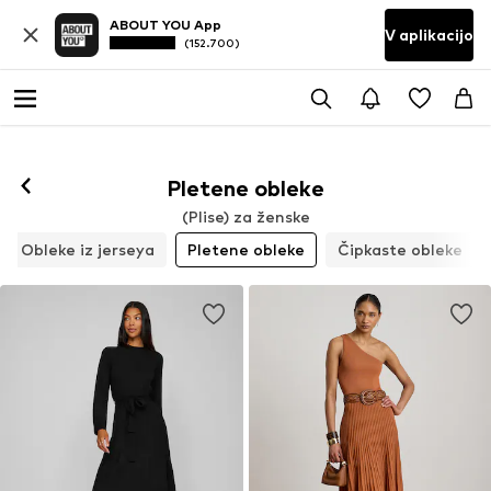
ABOUT YOU App
V aplikacijo
(152.700)
Pletene obleke
(Plise) za ženske
Obleke iz jerseya
Pletene obleke
Čipkaste obleke