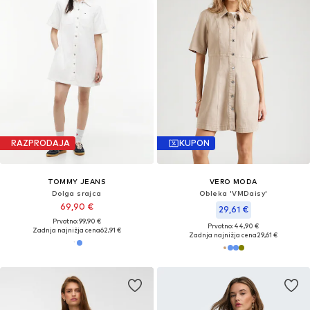
RAZPRODAJA
KUPON
TOMMY JEANS
VERO MODA
Dolga srajca
Obleka 'VMDaisy'
69,90 €
29,61 €
Prvotno: 99,90 €
Prvotno: 44,90 €
Zadnja najnižja cena
62,91 €
Zadnja najnižja cena
29,61 €