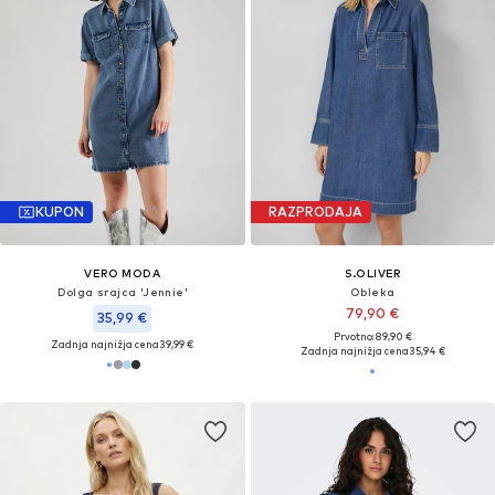
KUPON
RAZPRODAJA
VERO MODA
S.OLIVER
Dolga srajca 'Jennie'
Obleka
79,90 €
35,99 €
Prvotno: 89,90 €
Zadnja najnižja cena
39,99 €
Zadnja najnižja cena
35,94 €