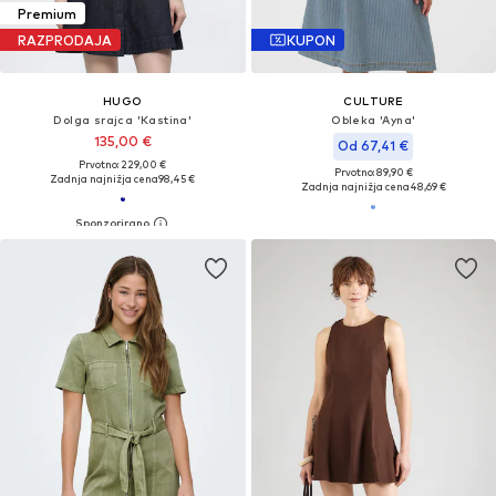
Premium
RAZPRODAJA
KUPON
HUGO
CULTURE
Dolga srajca 'Kastina'
Obleka 'Ayna'
135,00 €
Od 67,41 €
Prvotno: 229,00 €
Prvotno: 89,90 €
Zadnja najnižja cena
98,45 €
Zadnja najnižja cena
48,69 €