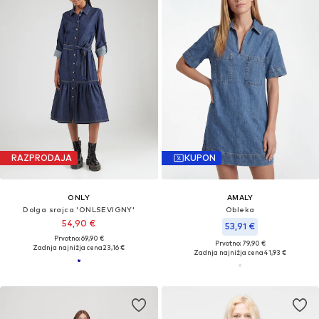
RAZPRODAJA
KUPON
ONLY
AMALY
Dolga srajca 'ONLSEVIGNY'
Obleka
54,90 €
53,91 €
Prvotno: 69,90 €
Prvotno: 79,90 €
Zadnja najnižja cena
23,16 €
Zadnja najnižja cena
41,93 €