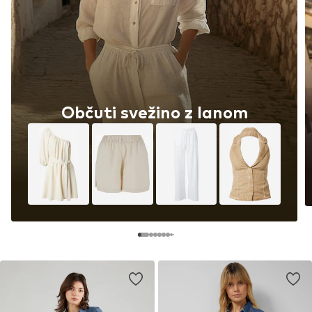
Občuti svežino z lanom