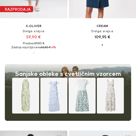
RAZPRODAJA
S.OLIVER
CREAM
Dolga srajca
Dolga srajca
59,90 €
109,95 €
Prvotno: 89,90 €
Zadnja najnižja cena
63,92 €
-6%
Sanjske obleke s cvetličnim vzorcem