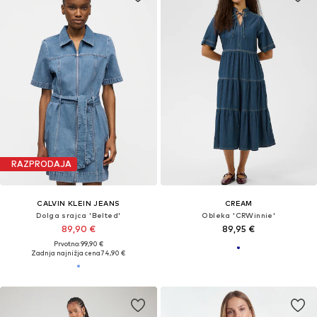
RAZPRODAJA
CALVIN KLEIN JEANS
CREAM
Dolga srajca 'Belted'
Obleka 'CRWinnie'
89,90 €
89,95 €
Prvotno: 99,90 €
Zadnja najnižja cena
74,90 €