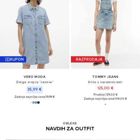
KUPON
RAZPRODAJA
VERO MODA
TOMMY JEANS
Dolga srajca 'Jennie'
Krilo z naramnicami
125,00 €
35,99 €
Prvotno: 139,00 €
Zadnja najnižja cena
39,99 €
Zadnja najnižja cena
109,00 €
OBLEKE
NAVDIH ZA OUTFIT