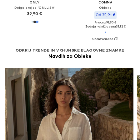
ONLY
COMMA
Dolga srajca 'ONLLISA'
Obleka
39,90 €
Od 35,91 €
Prvotno: 99,90 €
Zadnja najnižja cena
31,92 €
ODKRIJ TRENDE IN VRHUNSKE BLAGOVNE ZNAMKE
Navdih za Obleke