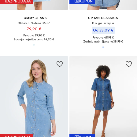
RAZPRODAJA
KUPON
TOMMY JEANS
URBAN CLASSICS
Obleka 'A-line Mini'
Dolga srajca
79,90 €
Od 35,09 €
Prvotno: 99,90 €
Prvotno: 45,99 €
Zadnja najnižja cena
74,90 €
Zadnja najnižja cena
38,99 €