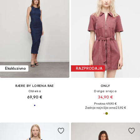
Ekskluzivno
RAZPRODAJA
RÆRE BY LORENA RAE
ONLY
Obleka
Dolga srajca
69,90 €
34,90 €
Prvotno: 49,90 €
Zadnja najnižja cena
23,92 €