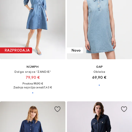
RAZPRODAJA
Novo
NÜMPH
GAP
Dolga srajca 'ZANDIE'
Obleka
79,90 €
69,90 €
Prvotno: 99,90 €
Zadnja najnižja cena
67,43 €