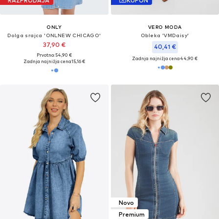
RAZPRODAJA
KUPON
ONLY
VERO MODA
Dolga srajca 'ONLNEW CHICAGO'
Obleka 'VMDaisy'
37,90 €
40,41 €
Prvotno: 54,90 €
Zadnja najnižja cena
44,90 €
Zadnja najnižja cena
15,16 €
Novo
Premium