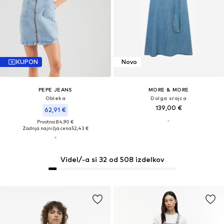
KUPON
Novo
PEPE JEANS
MORE & MORE
Obleka
Dolga srajca
139,00 €
62,91 €
Prvotno: 84,90 €
Zadnja najnižja cena
52,43 €
Videl/-a si 32 od 508 izdelkov