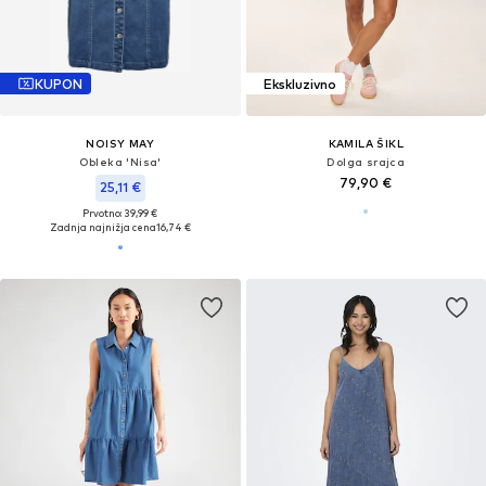
KUPON
Ekskluzivno
NOISY MAY
KAMILA ŠIKL
Obleka 'Nisa'
Dolga srajca
79,90 €
25,11 €
Prvotno: 39,99 €
Zadnja najnižja cena
16,74 €