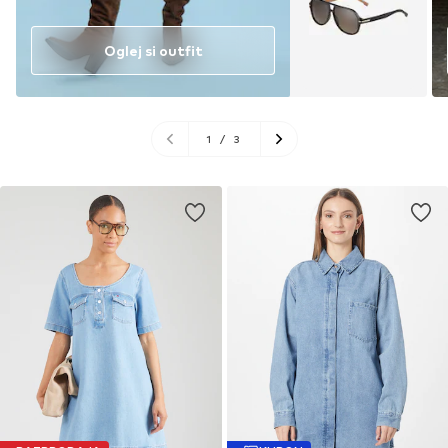
Oglej si outfit
1
/
3