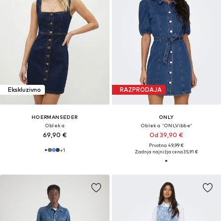
Ekskluzivno
RAZPRODAJA
HOERMANSEDER
ONLY
Obleka
Obleka 'ONLVibbe'
69,90 €
Od 39,90 €
Prvotno: 49,99 €
+
1
Zadnja najnižja cena
35,91 €