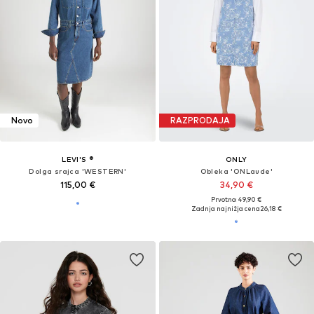
Novo
RAZPRODAJA
LEVI'S ®
ONLY
Dolga srajca 'WESTERN'
Obleka 'ONLaude'
115,00 €
34,90 €
Prvotno: 49,90 €
Zadnja najnižja cena
26,18 €