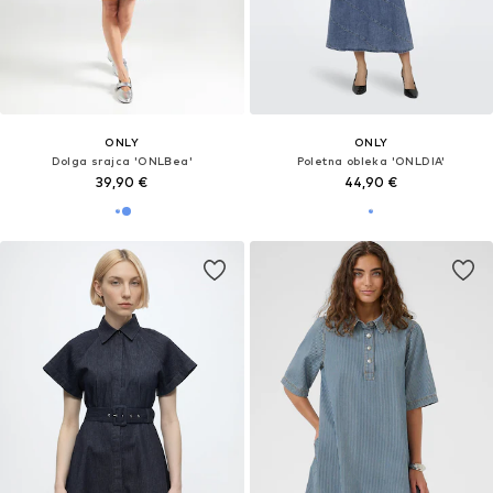
ONLY
ONLY
Dolga srajca 'ONLBea'
Poletna obleka 'ONLDIA'
39,90 €
44,90 €