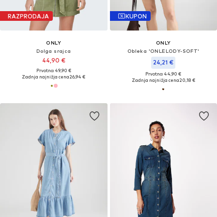
RAZPRODAJA
KUPON
ONLY
ONLY
Dolga srajca
Obleka 'ONLELODY-SOFT'
44,90 €
24,21 €
Prvotno: 49,90 €
Prvotno: 44,90 €
Zadnja najnižja cena
26,94 €
Zadnja najnižja cena
20,18 €