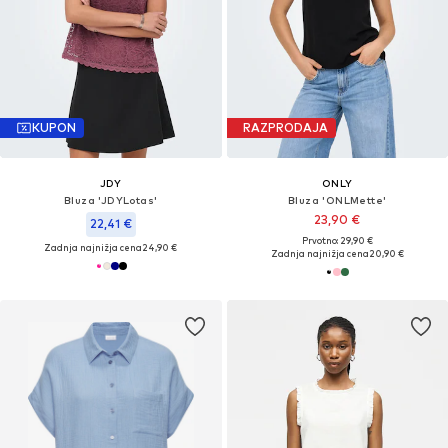
KUPON
RAZPRODAJA
JDY
ONLY
Bluza 'JDYLotas'
Bluza 'ONLMette'
23,90 €
22,41 €
Prvotno: 29,90 €
Zadnja najnižja cena
24,90 €
Zadnja najnižja cena
20,90 €