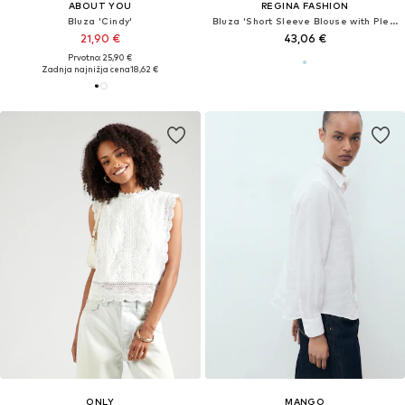
ABOUT YOU
REGINA FASHION
Bluza 'Cindy'
Bluza 'Short Sleeve Blouse with Pleated Neckline'
21,90 €
43,06 €
Prvotno: 25,90 €
Zadnja najnižja cena
18,62 €
ONLY
MANGO