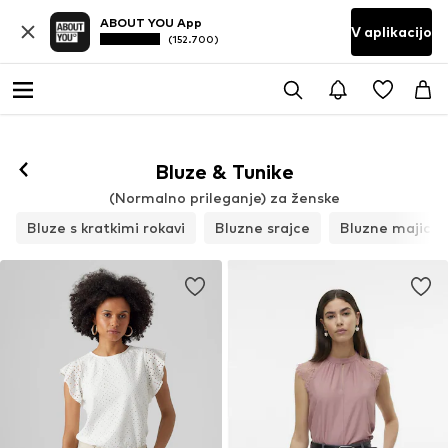
ABOUT YOU App
V aplikacijo
(152.700)
Bluze & Tunike
(Normalno prileganje) za ženske
Bluze s kratkimi rokavi
Bluzne srajce
Bluzne majice