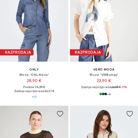
RAZPRODAJA
RAZPRODAJA
ONLY
VERO MODA
Bluza 'ONLAlexa'
Bluza 'VMBumpy'
28,90 €
23,90 €
Prvotno: 34,99 €
Zadnja najnižja cena
26,99 €
-11%
Zadnja najnižja cena
26,01 €
+
6