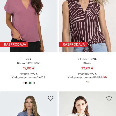
RAZPRODAJA
RAZPRODAJA
JDY
STREET ONE
Bluza 'JDYLION'
Bluza
15,90 €
32,90 €
Prvotno: 19,90 €
Prvotno: 39,90 €
Zadnja najnižja cena
14,31 €
Zadnja najnižja cena
34,90 €
-5%
+
11