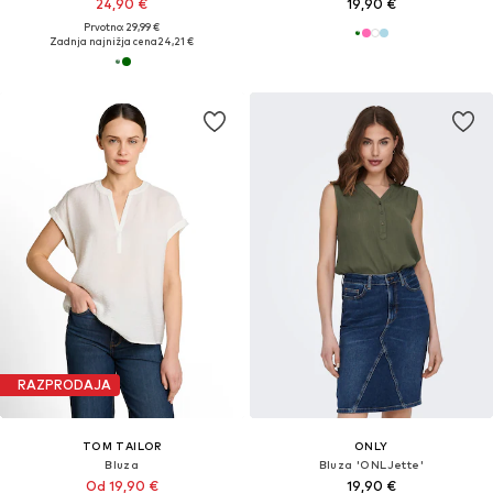
24,90 €
19,90 €
Prvotno: 29,99 €
Zadnja najnižja cena
24,21 €
RAZPRODAJA
TOM TAILOR
ONLY
Bluza
Bluza 'ONLJette'
Od 19,90 €
19,90 €