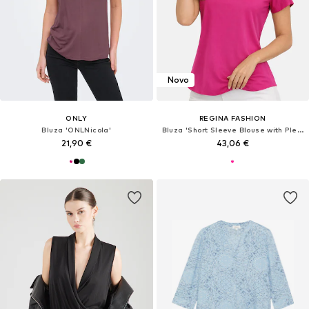
Novo
ONLY
REGINA FASHION
Bluza 'ONLNicola'
Bluza 'Short Sleeve Blouse with Pleated Neckline'
21,90 €
43,06 €