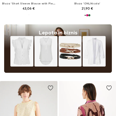
Bluza 'Short Sleeve Blouse with Pleated Neckline'
Bluza 'ONLNicola'
43,06 €
21,90 €
Lepota in biznis