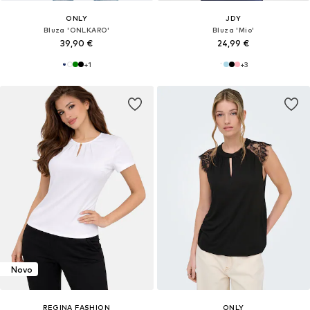
ONLY
JDY
Bluza 'ONLKARO'
Bluza 'Mio'
39,90 €
24,99 €
+
1
+
3
Novo
REGINA FASHION
ONLY