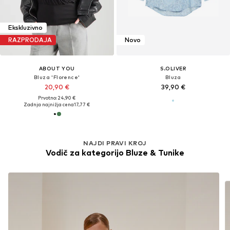
Ekskluzivno
RAZPRODAJA
Novo
ABOUT YOU
S.OLIVER
Bluza 'Florence'
Bluza
20,90 €
39,90 €
Prvotno: 24,90 €
Zadnja najnižja cena
17,77 €
NAJDI PRAVI KROJ
Vodič za kategorijo Bluze & Tunike