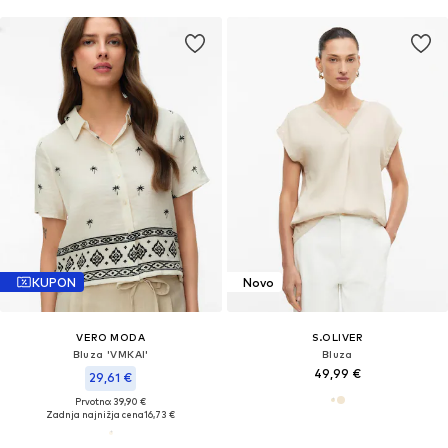
KUPON
Novo
VERO MODA
S.OLIVER
Bluza 'VMKAI'
Bluza
49,99 €
29,61 €
Prvotno: 39,90 €
Zadnja najnižja cena
16,73 €