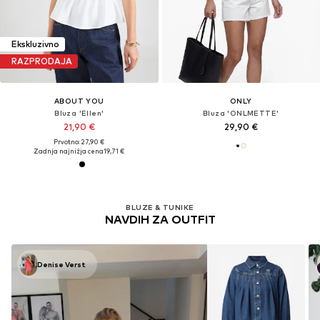
Ekskluzivno
RAZPRODAJA
ABOUT YOU
ONLY
Bluza 'Ellen'
Bluza 'ONLMETTE'
21,90 €
29,90 €
Prvotno: 27,90 €
Zadnja najnižja cena
19,71 €
BLUZE & TUNIKE
NAVDIH ZA OUTFIT
Denise Verst