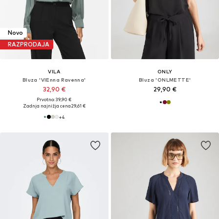
Novo
RAZPRODAJA
VILA
ONLY
Bluza 'VIEnna Ravenna'
Bluza 'ONLMETTE'
32,90 €
29,90 €
Prvotno: 39,90 €
Zadnja najnižja cena
29,61 €
+
4