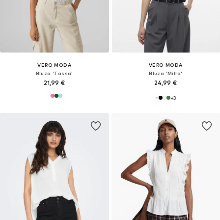
VERO MODA
VERO MODA
Bluza 'Tassa'
Bluza 'Milla'
21,99 €
24,99 €
+
3