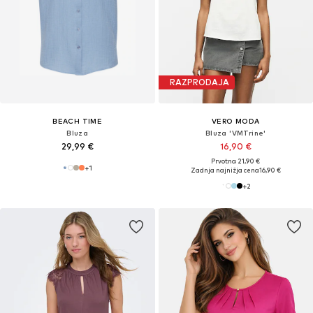
RAZPRODAJA
BEACH TIME
VERO MODA
Bluza
Bluza 'VMTrine'
29,99 €
16,90 €
Prvotno: 21,90 €
+
1
Zadnja najnižja cena
16,90 €
+
2