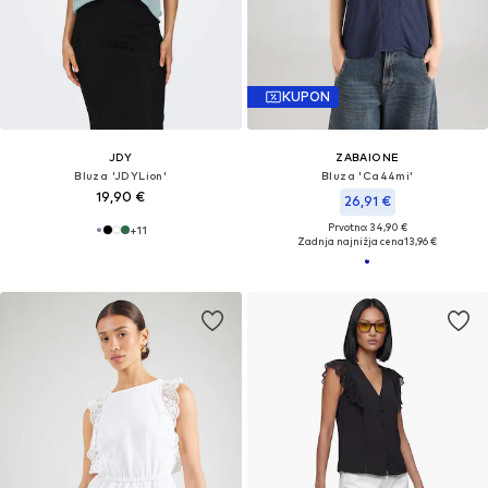
KUPON
JDY
ZABAIONE
Bluza 'JDYLion'
Bluza 'Ca44mi'
19,90 €
26,91 €
Prvotno: 34,90 €
+
11
Zadnja najnižja cena
13,96 €