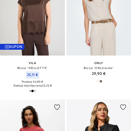
KUPON
VILA
ONLY
Bluza 'VIELLETTE'
Bluza 'ONLSiesta'
29,90 €
25,11 €
Prvotno: 34,90 €
Zadnja najnižja cena
22,32 €