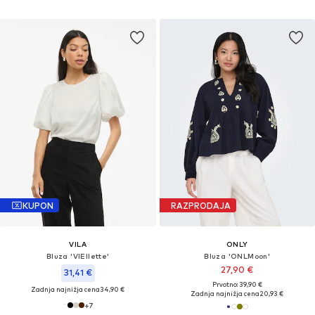
KUPON
RAZPRODAJA
VILA
ONLY
Bluza 'VIEllette'
Bluza 'ONLMoon'
27,90 €
31,41 €
Prvotno: 39,90 €
Zadnja najnižja cena
34,90 €
Zadnja najnižja cena
20,93 €
+
7