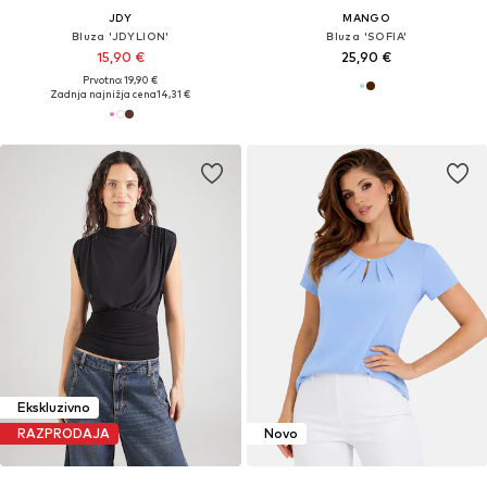
JDY
MANGO
Bluza 'JDYLION'
Bluza 'SOFIA'
15,90 €
25,90 €
Prvotno: 19,90 €
Zadnja najnižja cena
14,31 €
Ekskluzivno
RAZPRODAJA
Novo