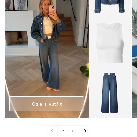
Oglej si outfit
1
/
3