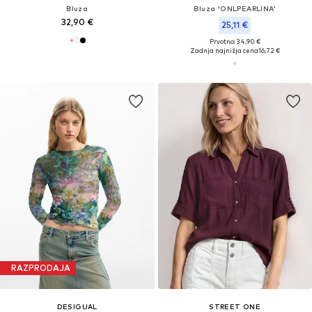
Bluza
Bluza 'ONLPEARLINA'
32,90 €
25,11 €
Prvotno: 34,90 €
Zadnja najnižja cena
16,72 €
RAZPRODAJA
DESIGUAL
STREET ONE