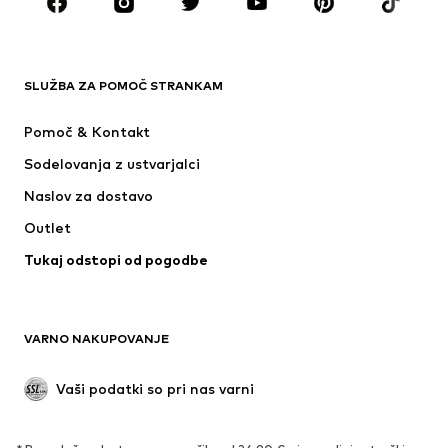
Dodatki
Premium
OBLAČILA
SLUŽBA ZA POMOČ STRANKAM
Novo
V trendu
Obleke
Kavbojke
Pomoč & Kontakt
Majice & Topi
Hlače
Sodelovanja z ustvarjalci
Jakne
Puloverji & pletenine
Naslov za dostavo
Perilo
Bluze & Tunike
Outlet
Plašči
Krila
Tukaj odstopi od pogodbe
Kopalke & Kopalna moda
Jope
Blazer
Kombinezoni & pajaci
Večje številke
Moda za nosečnice
VARNO NAKUPOVANJE
Priložnosti
Ekskluzivno
'Upcycling'
Vaši podatki so pri nas varni
OBUTEV