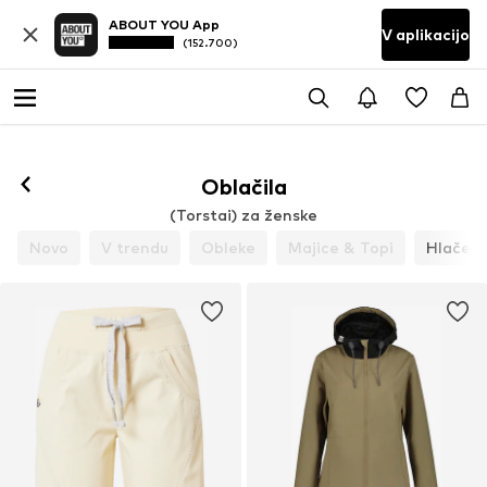
ABOUT YOU App
V aplikacijo
(152.700)
Oblačila
(Torstai) za ženske
Novo
V trendu
Obleke
Majice & Topi
Hlače