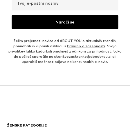
Tvoj e-poštni naslov
Naroči se
Želim prejemati novice od ABOUT YOU o aktualnih trendih,
ponudbah in kuponih v skladu s
Pravilnik o zasebnosti
. Svojo
privolitev lahko kadarkoli umakneš z učinkom za prihodnost, tako
da pošlješ sporočilo na
storitvezastranke@aboutyou.si
ali
uporabiš možnost odjave na koncu vsakih e-novic.
ŽENSKE KATEGORIJE