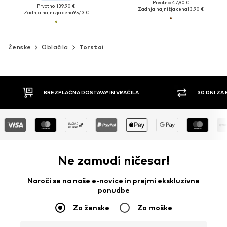
Prvotno: 47,90 €
Prvotno: 139,90 €
Zadnja najnižja cena
13,90 €
Zadnja najnižja cena
95,13 €
Ženske
Oblačila
Torstai
BREZPLAČNA DOSTAVA* IN VRAČILA
30 DNI ZA 
Ne zamudi ničesar!
Naroči se na naše e-novice in prejmi ekskluzivne
ponudbe
Za ženske
Za moške