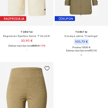
RAZPRODAJA
KUPON
TORSTAI
TORSTAI
Regularen Športne hlače 'TOLUCA'
Zunanja jakna 'Coalinga'
20,90 €
100,73 €
Zadnja najnižja cena
69,90 €
-70%
Prvotno: 139,90 €
Zadnja najnižja cena
95,13 €