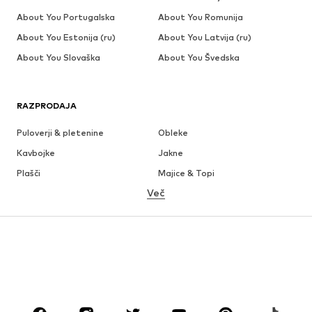
About You Portugalska
About You Romunija
About You Estonija (ru)
About You Latvija (ru)
About You Slovaška
About You Švedska
RAZPRODAJA
Puloverji & pletenine
Obleke
Kavbojke
Jakne
Plašči
Majice & Topi
Več
Hlače
Perilo
Krila
Bluze & Tunike
Jope
Blazer
Kopalke & Kopalna moda
Kombinezoni & pajaci
Večje številke
Moda za nosečnice
Obutev
Šport