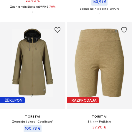
20,90 €
143,91 €
Zadnja najnižja cena
69,90 €
-70%
Zadnja najnižja cena
159,90 €
KUPON
RAZPRODAJA
TORSTAI
TORSTAI
Zunanja jakna 'Coalinga'
Skinny Pajkice
37,90 €
100,73 €