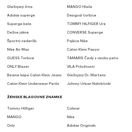
Gležnjarji črna
MANGO Hlače
Adidas superge
Desigual torbice
Superge bela
TOMMY HILFIGER Ure
Dežne jakne
CONVERSE Superge
Športni nederčki
Pajkice Nike
Nike Air Max
Calvin Klein Pasovi
GUESS Torbice
TAMARIS Čevlji z visoko peto
ONLY Blazer
VILA Priložnosti
Beanie kape Calvin Klein Jeans
Gležnjarji Dr. Martens
Calvin Klein Underwear Perilo
Johnny Urban Nahrbtniki
ŽENSKE BLAGOVNE ZNAMKE
Tommy Hilfiger
Colmar
MANGO
Nike
Only
Adidas Originals