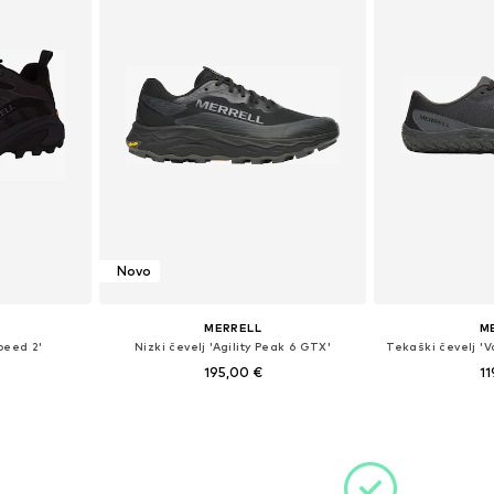
Novo
MERRELL
M
peed 2'
Nizki čevelj 'Agility Peak 6 GTX'
Tekaški čevelj 'V
195,00 €
11
likostih
Razpoložljive velikosti: 42, 43, 44, 45, 46
Razpoložljive v
ico
Dodaj v košarico
Dodaj 