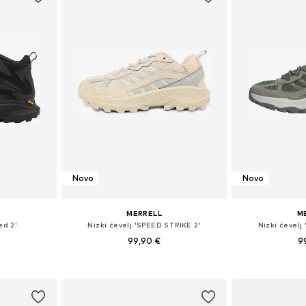
Novo
Novo
MERRELL
M
ed 2'
Nizki čevelj 'SPEED STRIKE 2'
Nizki čevelj
99,90 €
9
likostih
Na voljo v različnih velikostih
Na voljo v r
ico
Dodaj v košarico
Dodaj 