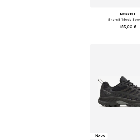
MERRELL
Škornji 'Moab Spe
185,00 €
Na voljo v različnih ve
Dodaj v košar
Novo