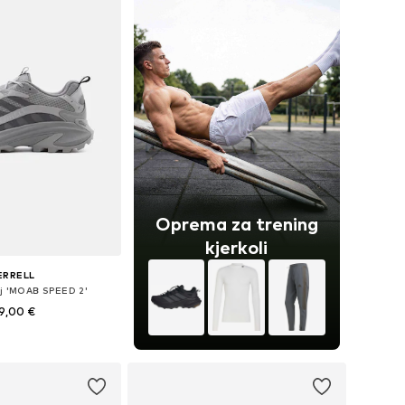
Oprema za trening
kjerkoli
ERRELL
lj 'MOAB SPEED 2'
9,00 €
Razpoložljive velikosti: 42, 43, 43,5, 44, 44,5, 45
v košarico