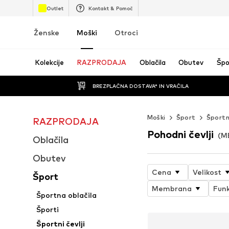
Outlet
Kontakt & Pomoč
Ženske
Moški
Otroci
Kolekcije
RAZPRODAJA
Oblačila
Obutev
Špo
BREZPLAČNA DOSTAVA* IN VRAČILA
Moški
Šport
Športni
RAZPRODAJA
Pohodni čevlji
(M
Oblačila
Obutev
Cena
Velikost
Šport
Membrana
Funk
Športna oblačila
Športi
Športni čevlji