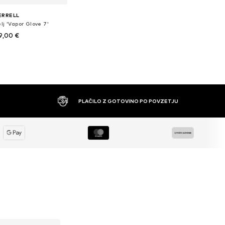
ERRELL
lj 'Vapor Glove 7'
9,00 €
azličnih velikostih
v košarico
PLAČILO Z GOTOVINO PO POVZETJU