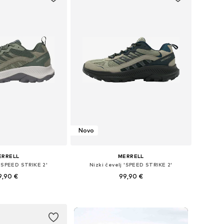
Novo
ERRELL
MERRELL
 'SPEED STRIKE 2'
Nizki čevelj 'SPEED STRIKE 2'
9,90 €
99,90 €
azličnih velikostih
Na voljo v različnih velikostih
v košarico
Dodaj v košarico