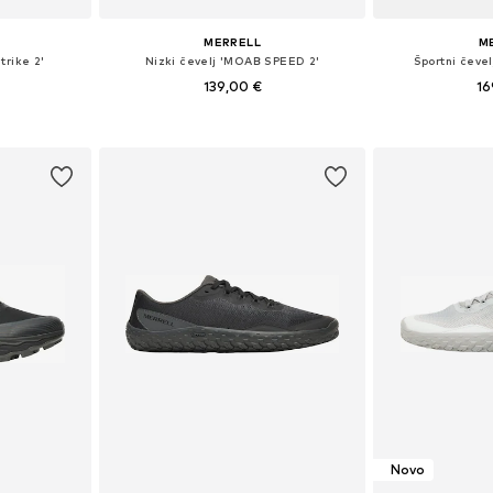
MERRELL
M
trike 2'
Nizki čevelj 'MOAB SPEED 2'
Športni čeve
139,00 €
16
,5, 44, 44,5, 45
Na voljo v različnih velikostih
ico
Dodaj v košarico
Dodaj 
Novo