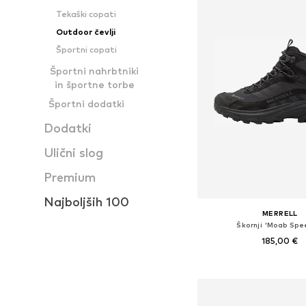
Tekaški copati
Outdoor čevlji
Športni copati
Športni nahrbtniki
in športne torbe
Športni dodatki
Dodatki
Ulični slog
Premium
Najboljših 100
MERRELL
Škornji 'Moab Spe
185,00 €
Na voljo v različnih ve
Dodaj v košar