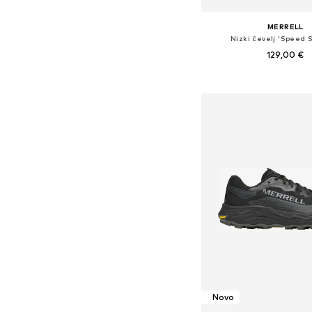
MERRELL
Nizki čevelj 'Speed S
129,00 €
Razpoložljive velikosti: 43, 43
Dodaj v košar
Novo