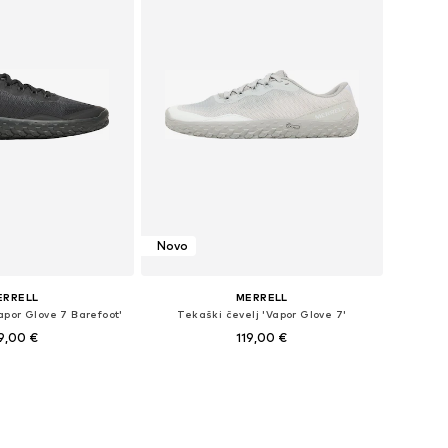
Novo
ERRELL
MERRELL
apor Glove 7 Barefoot'
Tekaški čevelj 'Vapor Glove 7'
9,00 €
119,00 €
elikosti: 42, 44,5, 45
Na voljo v različnih velikostih
v košarico
Dodaj v košarico