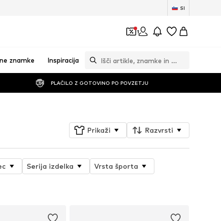
SI
1
vne znamke
Inspiracija
PLAČILO Z GOTOVINO PO POVZETJU
Prikaži
Razvrsti
ec
Serija izdelka
Vrsta športa