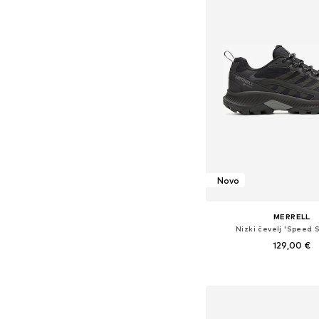
Novo
MERRELL
Nizki čevelj 'Speed S
129,00 €
Razpoložljive velikosti: 43, 43
Dodaj v košar