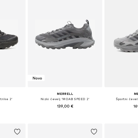
Novo
MERRELL
M
trike 2'
Nizki čevelj 'MOAB SPEED 2'
Športni čeve
139,00 €
16
,5, 44, 44,5, 45
Na voljo v različnih velikostih
ico
Dodaj v košarico
Dodaj 