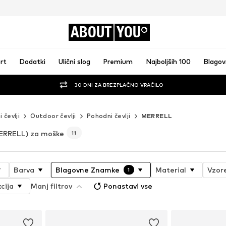
ABOUT
YOU
rt
Dodatki
Ulični slog
Premium
Najboljših 100
Blago
30 DNI ZA BREZPLAČNO VRAČILO
 čevlji
Outdoor čevlji
Pohodni čevlji
MERRELL
ERRELL) za moške
11
Barva
Blagovne Znamke
Material
Vzor
1
cija
Manj filtrov
Ponastavi vse