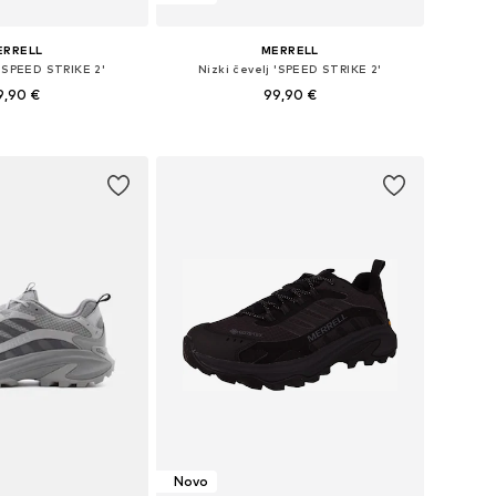
ERRELL
MERRELL
 'SPEED STRIKE 2'
Nizki čevelj 'SPEED STRIKE 2'
9,90 €
99,90 €
azličnih velikostih
Na voljo v različnih velikostih
v košarico
Dodaj v košarico
Novo