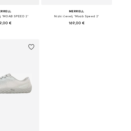
ERRELL
MERRELL
lj 'MOAB SPEED 2'
Nizki čevelj 'Moab Speed 2'
9,00 €
169,00 €
Razpoložljive velikosti: 42, 43, 43,5, 44, 44,5, 45
Na voljo v različnih velikostih
v košarico
Dodaj v košarico