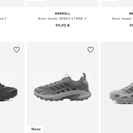
MERRELL
M
ed 2'
Nizki čevelj 'SPEED STRIKE 2'
Nizki čevelj
99,90 €
9
likostih
Na voljo v različnih velikostih
Na voljo v r
ico
Dodaj v košarico
Dodaj 
Novo