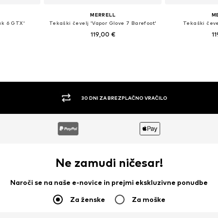
MERRELL
M
eak 6 GTX'
Tekaški čevelj 'Vapor Glove 7 Barefoot'
Tekaški čeve
119,00 €
11
43, 44, 45, 46
Razpoložljive velikosti: 42, 44,5, 45
Na voljo v r
ico
Dodaj v košarico
Dodaj 
30 DNI ZA BREZPLAČNO VRAČILO
Ne zamudi ničesar!
Naroči se na naše e-novice in prejmi ekskluzivne ponudbe
Za ženske
Za moške