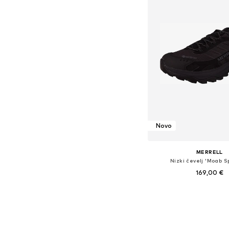
Novo
MERRELL
Nizki čevelj 'Moab S
169,00 €
Na voljo v različnih ve
Dodaj v košar