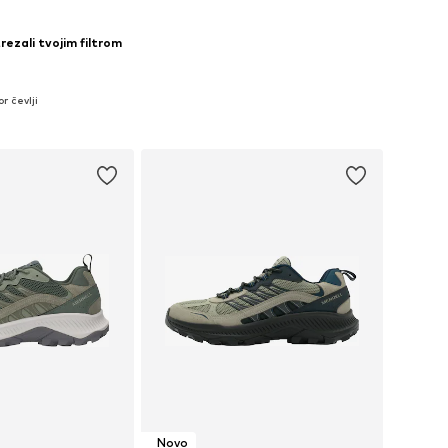
trezali tvojim filtrom
r čevlji
Novo