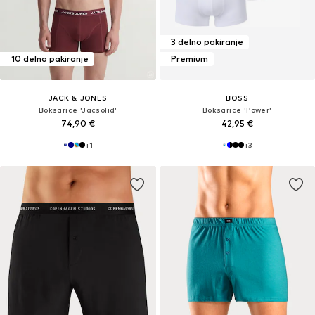
3 delno pakiranje
10 delno pakiranje
Premium
JACK & JONES
BOSS
Boksarice 'Jacsolid'
Boksarice 'Power'
74,90 €
42,95 €
+
1
+
3