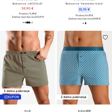
Boksarice 'JACSOLID'
Boksarice 'Vesterbro Solid'
59,90 €
35,95 €
Prvotno: 74,99 €
Prvotno: 54,95 €
Zadnja najnižja cena
53,91 €
Zadnja najnižja cena
39,95 €
+
1
5 delno pakiranje
KUPON
2 delno pakiranje
H.I.S
S.OLIVER