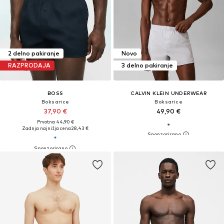
2 delno pakiranje
Novo
RAZPRODAJA
3 delno pakiranje
BOSS
CALVIN KLEIN UNDERWEAR
Boksarice
Boksarice
37,90 €
49,90 €
Prvotno: 44,90 €
Zadnja najnižja cena
28,43 €