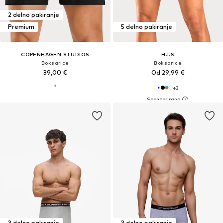
2 delno pakiranje
Premium
5 delno pakiranje
COPENHAGEN STUDIOS
H.I.S
Boksarice
Boksarice
39,00 €
Od 29,99 €
+
2
3 delno pakiranje
3 delno pakiranje