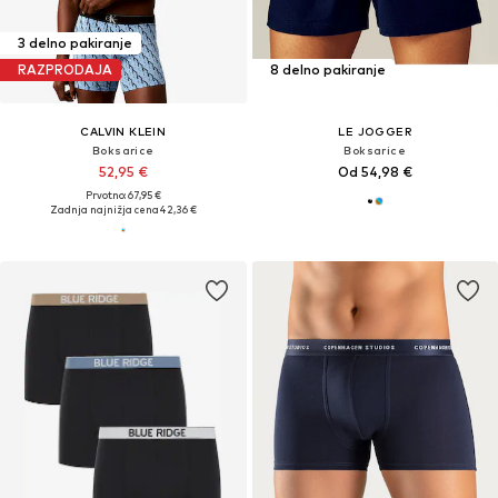
3 delno pakiranje
RAZPRODAJA
8 delno pakiranje
CALVIN KLEIN
LE JOGGER
Boksarice
Boksarice
52,95 €
Od 54,98 €
Prvotno: 67,95 €
Zadnja najnižja cena
42,36 €