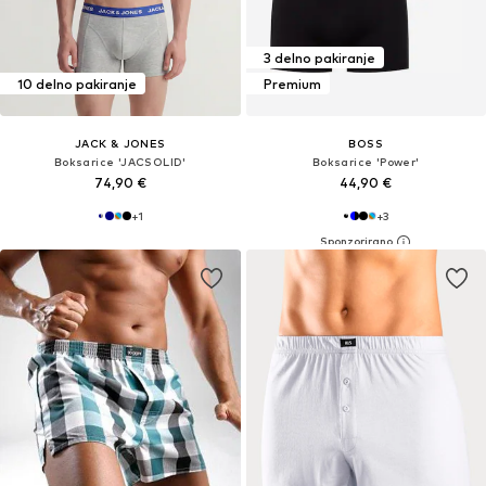
3 delno pakiranje
10 delno pakiranje
Premium
JACK & JONES
BOSS
Boksarice 'JACSOLID'
Boksarice 'Power'
74,90 €
44,90 €
+
1
+
3