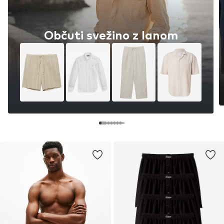
Občuti svežino z lanom