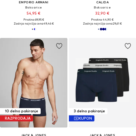
EMPORIO ARMANI
CALIDA
Boksarice
Boksarice
54,95 €
32,90 €
Prvotno: 69,95 €
Prvotno: 44,90 €
Zadnja najnižja cena
49,46 €
Zadnja najnižja cena
29,61 €
10 delno pakiranje
3 delno pakiranje
RAZPRODAJA
KUPON
JACK & JONES
JACK & JONES