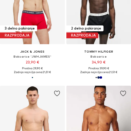
3 delno pakiranje
2 delno pakiranje
RAZPRODAJA
RAZPRODAJA
JACK & JONES
TOMMY HILFIGER
Boksarice 'JWHJAMES'
Boksarice
23,90 €
34,90 €
Prvotno: 29,90 €
Prvotno: 39,90 €
Zadnja najnižja cena
21,51 €
Zadnja najnižja cena
21,51 €