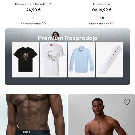
Boksarice 'BoxerBr3P'
Boksarice
44,90 €
Od 16,99 €
Premium Razprodaja