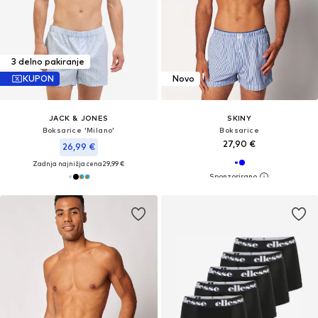
3 delno pakiranje
KUPON
Novo
JACK & JONES
SKINY
Boksarice 'Milano'
Boksarice
27,90 €
26,99 €
Zadnja najnižja cena
29,99 €