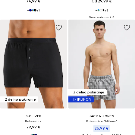
74,99 €
Od 29,99 €
+
1
+
2
3 delno pakiranje
2 delno pakiranje
KUPON
S.OLIVER
JACK & JONES
Boksarice
Boksarice 'Milano'
29,99 €
26,99 €