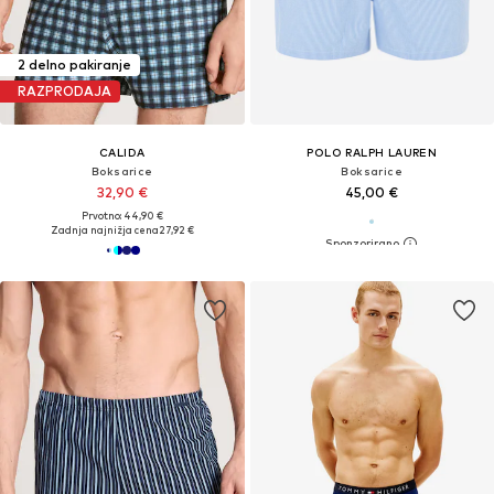
2 delno pakiranje
RAZPRODAJA
CALIDA
POLO RALPH LAUREN
Boksarice
Boksarice
32,90 €
45,00 €
Prvotno: 44,90 €
Zadnja najnižja cena
27,92 €