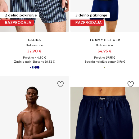
2 delno pakiranje
3 delno pakiranje
RAZPRODAJA
RAZPRODAJA
CALIDA
TOMMY HILFIGER
Boksarice
Boksarice
32,90 €
54,95 €
Prvotno: 44,90 €
Prvotno: 69,95 €
Zadnja najnižja cena
26,32 €
Zadnja najnižja cena
43,96 €