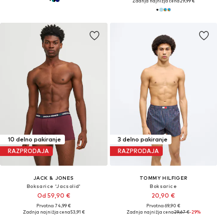
Zadnja najnižja cena
29,99 €
10 delno pakiranje
3 delno pakiranje
RAZPRODAJA
RAZPRODAJA
JACK & JONES
TOMMY HILFIGER
Boksarice 'Jacsolid'
Boksarice
Od 59,90 €
20,90 €
Prvotno: 74,99 €
Prvotno: 69,90 €
Zadnja najnižja cena
53,91 €
Zadnja najnižja cena
29,67 €
-29%