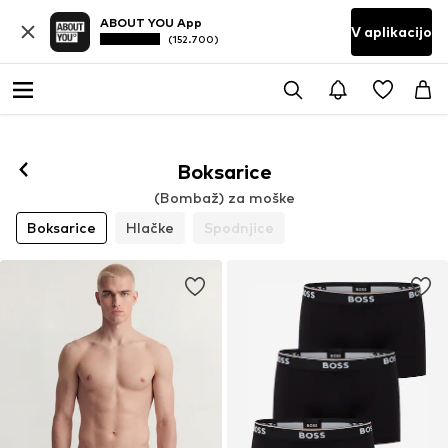
ABOUT YOU App
V aplikacijo
(152.700)
Boksarice
(Bombaž) za moške
Boksarice
Hlačke
Spodnjice