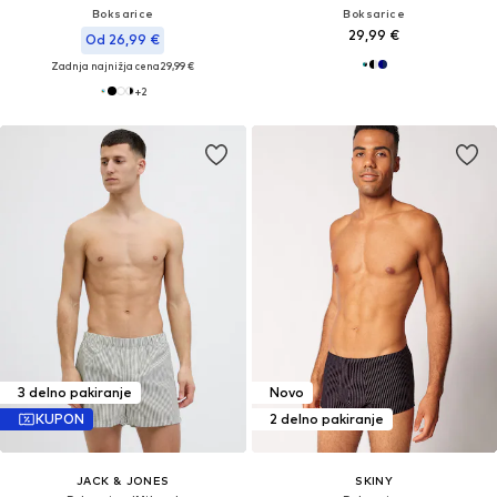
Boksarice
Boksarice
29,99 €
Od 26,99 €
Zadnja najnižja cena
29,99 €
+
2
3 delno pakiranje
Novo
KUPON
2 delno pakiranje
JACK & JONES
SKINY