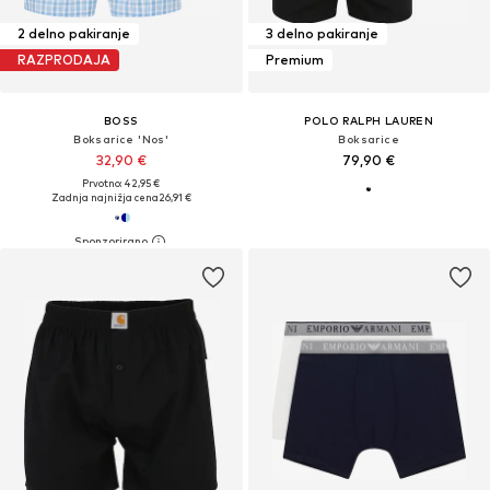
2 delno pakiranje
3 delno pakiranje
RAZPRODAJA
Premium
BOSS
POLO RALPH LAUREN
Boksarice 'Nos'
Boksarice
32,90 €
79,90 €
Prvotno: 42,95 €
Zadnja najnižja cena
26,91 €