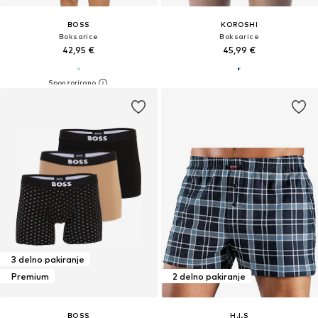
BOSS
KOROSHI
Boksarice
Boksarice
42,95 €
45,99 €
3 delno pakiranje
Premium
2 delno pakiranje
BOSS
H.I.S