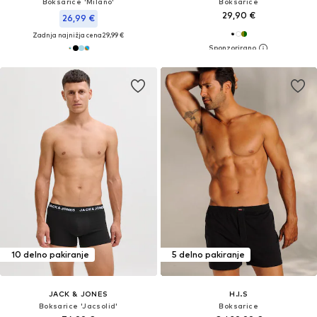
Boksarice 'Milano'
Boksarice
29,90 €
26,99 €
Zadnja najnižja cena
29,99 €
10 delno pakiranje
5 delno pakiranje
JACK & JONES
H.I.S
Boksarice 'Jacsolid'
Boksarice