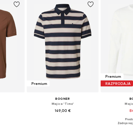
Premium
Premium
RAZPRODAJA
BOGNER
B
'
Majica 'Timo'
Maji
149,00 €
8
Prvot
, XL, XXL, XXXL
Razpoložljive velikosti: M, XL, XXL, XXXL
Razpoložlj
Zadnja naj
ico
Dodaj v košarico
Dodaj 