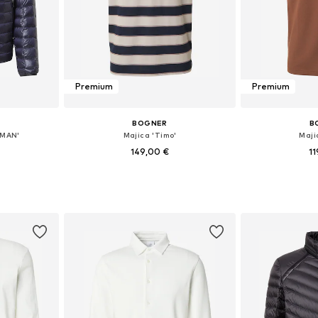
Premium
Premium
BOGNER
B
IMAN'
Majica 'Timo'
Maji
149,00 €
11
likostih
Razpoložljive velikosti: M, XL, XXL, XXXL
Razpoložljive velik
ico
Dodaj v košarico
Dodaj 