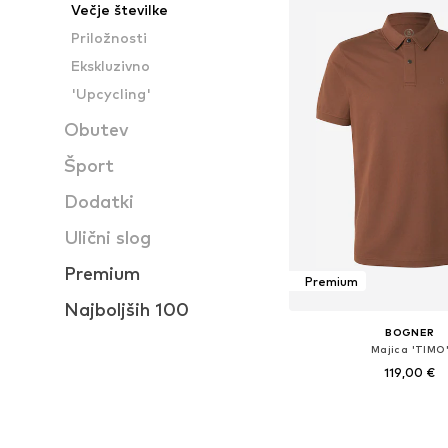
Večje številke
Priložnosti
Ekskluzivno
'Upcycling'
Obutev
Šport
Dodatki
Ulični slog
Premium
Premium
Najboljših 100
BOGNER
Majica 'TIMO
119,00 €
+
1
Razpoložljive velikosti: S, L
Dodaj v košar