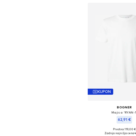
KUPON
BOGNER
Majica 'RYAN-1
62,91 €
Prvotno: 119,00 €
Razpoložljive veliko
Zadnja najnižja cena
4