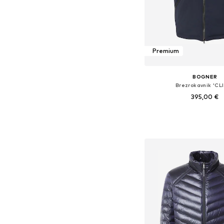
Premium
BOGNER
Brezrokavnik 'CL
395,00 €
Na voljo v različnih ve
Dodaj v košar