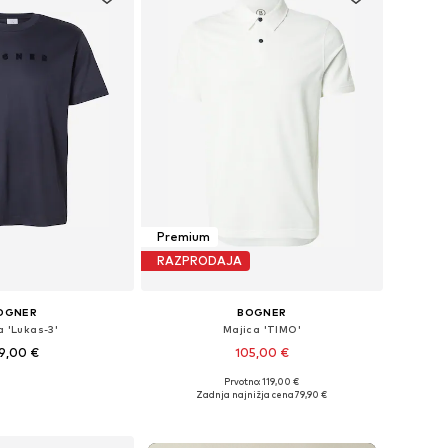
Premium
RAZPRODAJA
OGNER
BOGNER
a 'Lukas-3'
Majica 'TIMO'
9,00 €
105,00 €
+
1
Prvotno: 119,00 €
Razpoložljive velikosti: S, M, L, XL, XXL, XXXL
Razpoložljive velikosti: S, M, L, XL, XXL, XXXL
Zadnja najnižja cena
79,90 €
v košarico
Dodaj v košarico