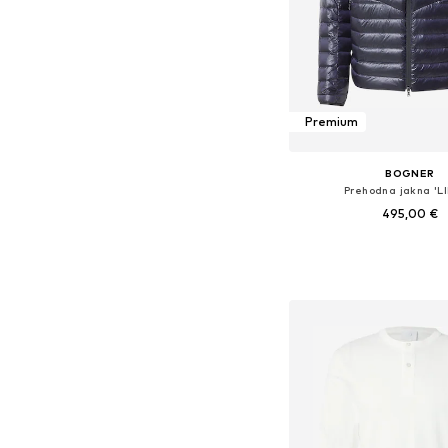
Premium
BOGNER
Prehodna jakna 'L
495,00 €
Na voljo v različnih ve
Dodaj v košar