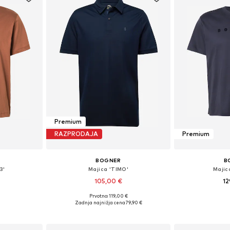
Premium
RAZPRODAJA
Premium
BOGNER
B
3'
Majica 'TIMO'
Majic
105,00 €
12
+
1
Prvotno: 119,00 €
, XL, XXL, XXXL
Razpoložljive velikosti: S, M, L, XL, XXL
Zadnja najnižja cena
79,90 €
ico
Dodaj v košarico
Dodaj 