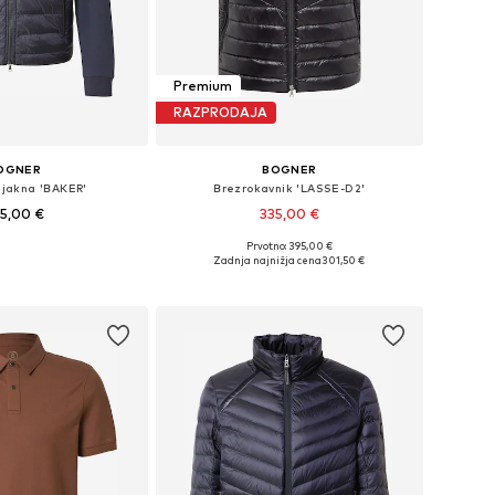
Premium
RAZPRODAJA
OGNER
BOGNER
 jakna 'BAKER'
Brezrokavnik 'LASSE-D2'
5,00 €
335,00 €
Prvotno: 395,00 €
ikosti: S, M, L, XL, XXL
Na voljo v različnih velikostih
Zadnja najnižja cena
301,50 €
v košarico
Dodaj v košarico