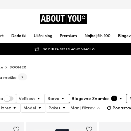
ABOUT
YOU
rt
Dodatki
Ulični slog
Premium
Najboljših 100
Blago
30 DNI ZA BREZPLAČNO VRAČILO
ce
BOGNER
a moške
9
ja
Velikost
Barva
Blagovne Znamke
1
Izrez
Model
Paket
Manj filtrov
Ponastav