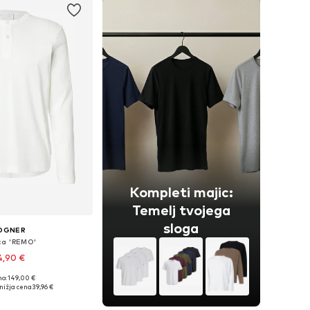
Kompleti majic:
Temelj tvojega
sloga
OGNER
ca 'REMO'
4,90 €
no: 149,00 €
ive velikosti: XL
nižja cena
39,96 €
v košarico