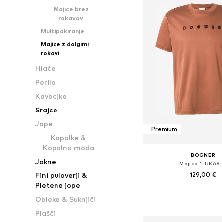
Majice brez
rokavov
Multipakiranje
Majice z dolgimi
rokavi
Hlače
Perilo
Kavbojke
Srajce
Jope
Premium
Kopalke &
Kopalna moda
BOGNER
Jakne
Majica 'LUKAS-
129,00 €
Fini puloverji &
Pletene jope
Razpoložljive velikosti: M, L
Obleke & Suknjiči
Dodaj v košar
Plašči