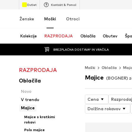
Outlet
Kontakt & Pomoč
Ženske
Moški
Otroci
Kolekcije
RAZPRODAJA
Oblačila
Obutev
Špo
BREZPLAČNA DOSTAVA* IN VRAČILA
Moški
Oblačila
Maji
RAZPRODAJA
Majice
(BOGNER) z
Oblačila
Novo
Cena
Razproda
V trendu
Majice
Dolžina rokavov
Majice s kratkimi
rokavi
Polo majice