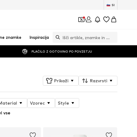
SI
1
vne znamke
Inspiracija
PLAČILO Z GOTOVINO PO POVZETJU
Prikaži
Razvrsti
Material
Vzorec
Style
i vse