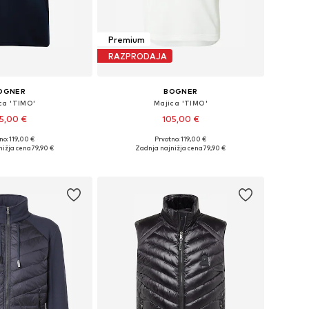
Premium
RAZPRODAJA
OGNER
BOGNER
ca 'TIMO'
Majica 'TIMO'
5,00 €
105,00 €
+
1
+
1
no: 119,00 €
Prvotno: 119,00 €
ikosti: S, M, L, XL, XXL
Razpoložljive velikosti: S, M, L, XL, XXL, XXXL
nižja cena
79,90 €
Zadnja najnižja cena
79,90 €
v košarico
Dodaj v košarico