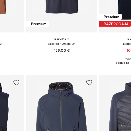
Premium
Premium
RAZPRODAJA
BOGNER
B
3'
Majica 'Lukas-3'
Maji
129,00 €
10
Prvot
, XL, XXL, XXXL
Razpoložljive velikosti: S, M, L, XL, XXL, XXXL
Razpoložljive vel
Zadnja naj
ico
Dodaj v košarico
Dodaj 