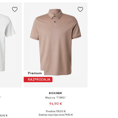
Premium
RAZPRODAJA
BOGNER
'
Majica 'TIMO'
94,90 €
+
1
Prvotno: 119,00 €
Razpoložljive velikosti: M
sti: S
Zadnja najnižja cena
79,92 €
8,93 €