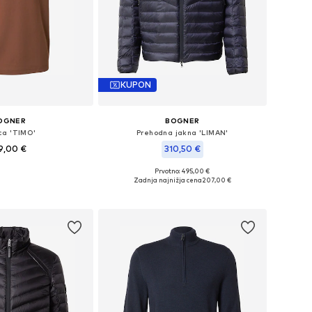
KUPON
OGNER
BOGNER
ca 'TIMO'
Prehodna jakna 'LIMAN'
9,00 €
310,50 €
+
1
Prvotno: 495,00 €
osti: S, L, XL, XXL, XXXL
Razpoložljive velikosti: S, XL
Zadnja najnižja cena
207,00 €
v košarico
Dodaj v košarico