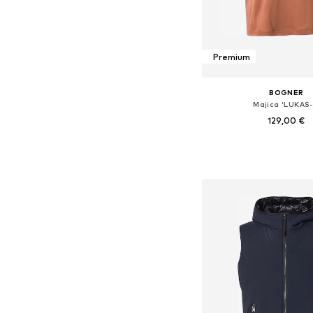
Premium
BOGNER
Majica 'LUKAS-
129,00 €
Razpoložljive velikosti: M, L
Dodaj v košar