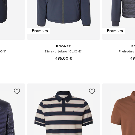
Premium
Premium
BOGNER
B
ION'
Zimska jakna 'CLIO-D'
Prehodna
495,00 €
49
likostih
Na voljo v različnih velikostih
Razpoložljive vel
ico
Dodaj v košarico
Dodaj 