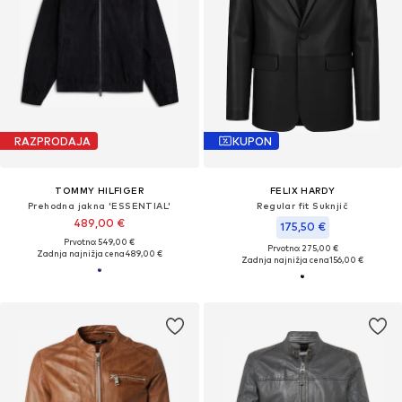
RAZPRODAJA
KUPON
TOMMY HILFIGER
FELIX HARDY
Prehodna jakna 'ESSENTIAL'
Regular fit Suknjič
489,00 €
175,50 €
Prvotno: 549,00 €
Prvotno: 275,00 €
Zadnja najnižja cena
489,00 €
Zadnja najnižja cena
156,00 €