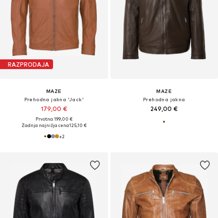
RAZPRODAJA
MAZE
MAZE
Prehodna jakna 'Jack'
Prehodna jakna
179,00 €
249,00 €
Prvotno: 199,00 €
Zadnja najnižja cena
125,10 €
+
2