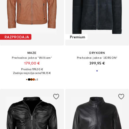
RAZPRODAJA
Premium
MAZE
DRYKORN
Prehodna jakna 'William'
Prehodna jakna 'JERSON'
179,00 €
399,95 €
Prvotno: 199,00 €
Zadnja najnižja cena
118,15 €
+
1