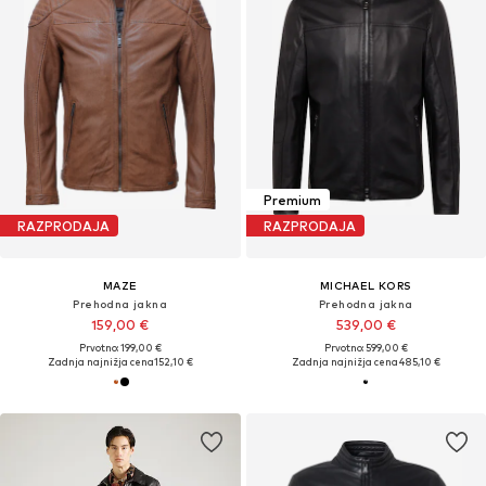
Premium
RAZPRODAJA
RAZPRODAJA
MAZE
MICHAEL KORS
Prehodna jakna
Prehodna jakna
159,00 €
539,00 €
Prvotno: 199,00 €
Prvotno: 599,00 €
Zadnja najnižja cena
152,10 €
Zadnja najnižja cena
485,10 €