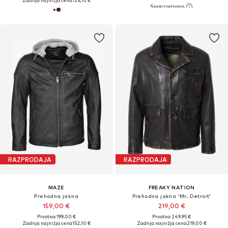
Zadnja najnižja cena
125,10 €
RAZPRODAJA
RAZPRODAJA
MAZE
FREAKY NATION
Prehodna jakna
Prehodna jakna 'Mr. Detroit'
159,00 €
219,00 €
Prvotno: 199,00 €
Prvotno: 249,95 €
Zadnja najnižja cena
152,10 €
Zadnja najnižja cena
219,00 €