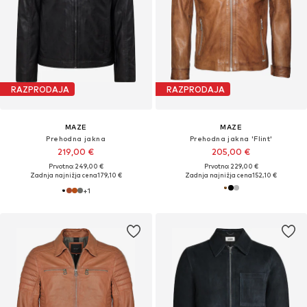
RAZPRODAJA
RAZPRODAJA
MAZE
MAZE
Prehodna jakna
Prehodna jakna 'Flint'
219,00 €
205,00 €
Prvotno: 249,00 €
Prvotno: 229,00 €
Zadnja najnižja cena
179,10 €
Zadnja najnižja cena
152,10 €
+
1