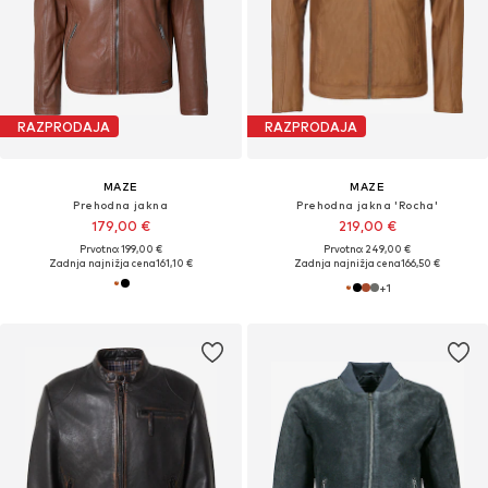
RAZPRODAJA
RAZPRODAJA
MAZE
MAZE
Prehodna jakna
Prehodna jakna 'Rocha'
179,00 €
219,00 €
Prvotno: 199,00 €
Prvotno: 249,00 €
Zadnja najnižja cena
161,10 €
Zadnja najnižja cena
166,50 €
+
1