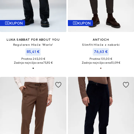
KUPON
KUPON
LUKA SABBAT FOR ABOUT YOU
ANTIOCH
Regularen Hlače 'Marlo'
Slimfit Hlače z naborki
85,41 €
76,63 €
Prvotno: 245,00 €
Prvotno: 131,00 €
Zadnja najnižja cena
75,92 €
Zadnja najnižja cena
51,09 €