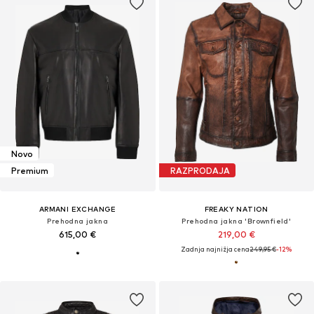
Novo
Premium
RAZPRODAJA
ARMANI EXCHANGE
FREAKY NATION
Prehodna jakna
Prehodna jakna 'Brownfield'
615,00 €
219,00 €
Zadnja najnižja cena
249,95 €
-12%