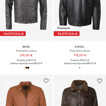
Premium
RAZPRODAJA
RAZPRODAJA
MAZE
DIESEL
Prehodna jakna
Prehodna jakna
219,00 €
715,00 €
Prvotno: 249,00 €
Prvotno: 795,00 €
Zadnja najnižja cena
159,20 €
Zadnja najnižja cena
595,00 €