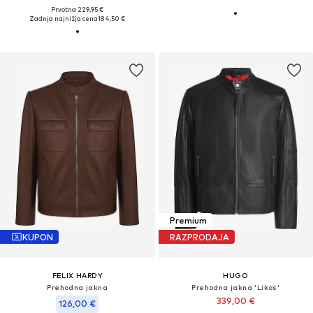
Prvotno: 229,95 €
Zadnja najnižja cena
184,50 €
Premium
KUPON
RAZPRODAJA
FELIX HARDY
HUGO
Prehodna jakna
Prehodna jakna 'Likos'
339,00 €
126,00 €