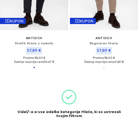
KUPON
KUPON
ANTIOCH
ANTIOCH
Slimfit Hlače z naborki
Regularen Hlače
57,89 €
57,89 €
Prvotno: 96,00 €
Prvotno: 96,00 €
Zadnja najnižja cena
54,67 €
Zadnja najnižja cena
41,81 €
Videl/-a si vse izdelke kategorije Hlače, ki so ustrezali
tvojim filtrom