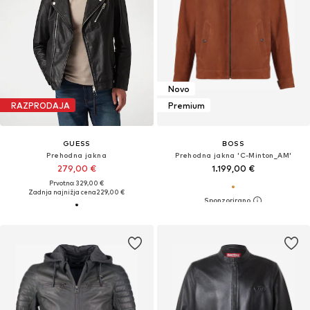
Novo
RAZPRODAJA
Premium
GUESS
BOSS
Prehodna jakna
Prehodna jakna 'C-Minton_AM'
279,00 €
1.199,00 €
Prvotno: 329,00 €
Zadnja najnižja cena
229,00 €