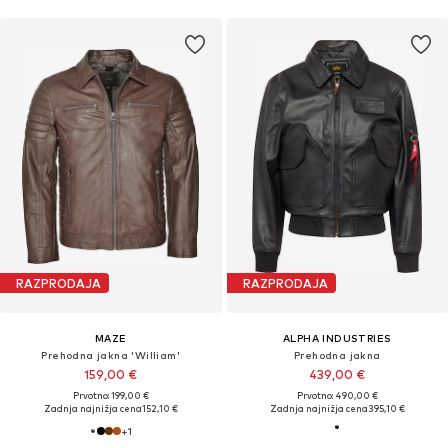
RAZPRODAJA
RAZPRODAJA
MAZE
ALPHA INDUSTRIES
Prehodna jakna 'William'
Prehodna jakna
159,00 €
439,00 €
Prvotno: 199,00 €
Prvotno: 490,00 €
Zadnja najnižja cena
152,10 €
Zadnja najnižja cena
395,10 €
+
1