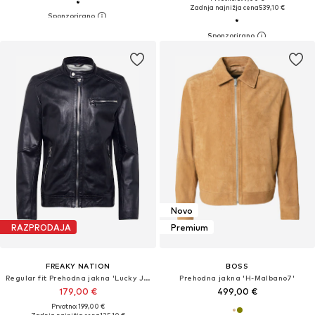
Zadnja najnižja cena
539,10 €
Novo
RAZPRODAJA
Premium
FREAKY NATION
BOSS
Regular fit Prehodna jakna 'Lucky Jim'
Prehodna jakna 'H-Malbano7'
179,00 €
499,00 €
Prvotno: 199,00 €