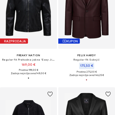
RAZPRODAJA
KUPON
FREAKY NATION
FELIX HARDY
Regular fit Prehodna jakna 'Easy Jim'
Regular fit Suknjič
169,00 €
175,50 €
Prvotno: 199,00 €
Prvotno: 275,00 €
Zadnja najnižja cena
149,00 €
Zadnja najnižja cena
146,25 €