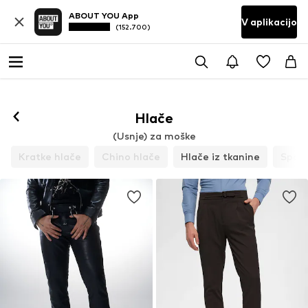
ABOUT YOU App
V aplikacijo
(152.700)
Hlače
(Usnje) za moške
Kratke hlače
Chino hlače
Hlače iz tkanine
Spodn