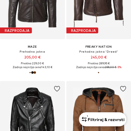
RAZPRODAJA
RAZPRODAJA
MAZE
FREAKY NATION
Prehodna jakna
Prehodna jakna 'Dreed'
205,00 €
245,00 €
Prvotno: 229,00 €
Prvotno: 289,95 €
Zadnja najnižja cena
143,10 €
Zadnja najnižja cena
259,00 €
-5%
1
Filtriraj & razvrsti