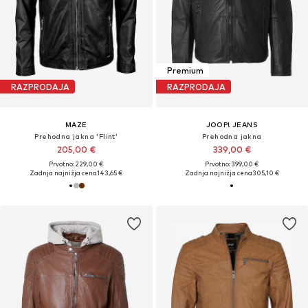
Premium
RAZPRODAJA
RAZPRODAJA
MAZE
JOOP! JEANS
Prehodna jakna 'Flint'
Prehodna jakna
205,00 €
339,00 €
Prvotno: 229,00 €
Prvotno: 399,00 €
Zadnja najnižja cena
143,65 €
Zadnja najnižja cena
305,10 €