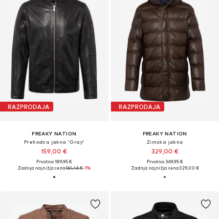
RAZPRODAJA
RAZPRODAJA
FREAKY NATION
FREAKY NATION
Prehodna jakna 'Gray'
Zimska jakna
159,00 €
329,00 €
Prvotno: 189,95 €
Prvotno: 369,95 €
Zadnja najnižja cena
161,46 €
-1%
Zadnja najnižja cena
329,00 €