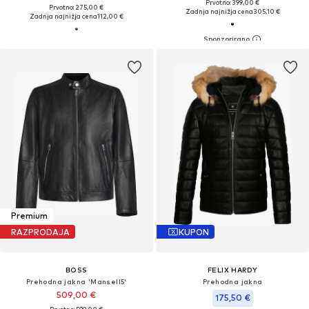
Prvotno: 399,00 €
Prvotno: 275,00 €
Zadnja najnižja cena
305,10 €
Zadnja najnižja cena
112,00 €
Premium
RAZPRODAJA
KUPON
BOSS
FELIX HARDY
Prehodna jakna 'Mansell5'
Prehodna jakna
509,00 €
175,50 €