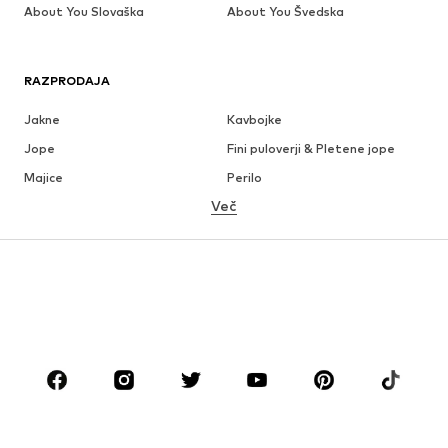
About You Slovaška
About You Švedska
RAZPRODAJA
Jakne
Kavbojke
Jope
Fini puloverji & Pletene jope
Majice
Perilo
Več
Hlače
Srajce
Plašči
Obleke & Suknjiči
Kopalke & Kopalna moda
Večje številke
Obutev
Šport
Dodatki
Premium
OBLAČILA
Novo
V trendu
Majice
Kavbojke