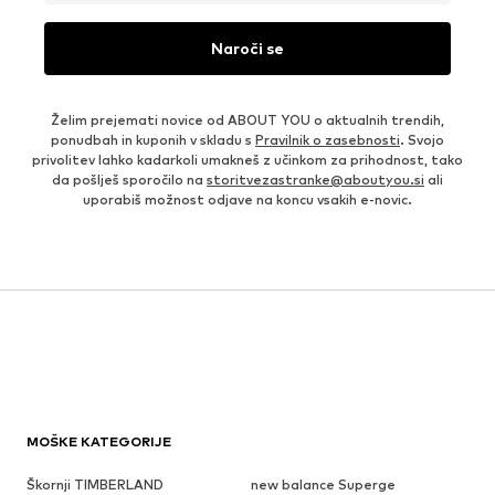
Naroči se
Želim prejemati novice od ABOUT YOU o aktualnih trendih,
ponudbah in kuponih v skladu s
Pravilnik o zasebnosti
. Svojo
privolitev lahko kadarkoli umakneš z učinkom za prihodnost, tako
da pošlješ sporočilo na
storitvezastranke@aboutyou.si
ali
uporabiš možnost odjave na koncu vsakih e-novic.
MOŠKE KATEGORIJE
Škornji TIMBERLAND
new balance Superge