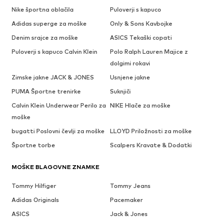
Nike športna oblačila
Puloverji s kapuco
Adidas superge za moške
Only & Sons Kavbojke
Denim srajce za moške
ASICS Tekaški copati
Puloverji s kapuco Calvin Klein
Polo Ralph Lauren Majice z
dolgimi rokavi
Zimske jakne JACK & JONES
Usnjene jakne
PUMA Športne trenirke
Suknjiči
Calvin Klein Underwear Perilo za
NIKE Hlače za moške
moške
bugatti Poslovni čevlji za moške
LLOYD Priložnosti za moške
Športne torbe
Scalpers Kravate & Dodatki
MOŠKE BLAGOVNE ZNAMKE
Tommy Hilfiger
Tommy Jeans
Adidas Originals
Pacemaker
ASICS
Jack & Jones