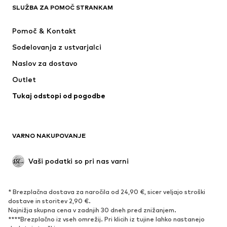
SLUŽBA ZA POMOČ STRANKAM
Jakne
Jope
Hlače
Srajce
Pomoč & Kontakt
Perilo
Fini puloverji & Pletene jope
Sodelovanja z ustvarjalci
Obleke & Suknjiči
Plašči
Naslov za dostavo
Kopalke & Kopalna moda
Večje številke
Outlet
Priložnosti
Ekskluzivno
Tukaj odstopi od pogodbe
'Upcycling'
OBUTEV
VARNO NAKUPOVANJE
Novo
V trendu
Nizki škornji & Škornji
Superge
Vaši podatki so pri nas varni
Nizki čevlji
Športni čevlji
Odprti čevlji
Ekskluzivno
* Brezplačna dostava za naročila od 24,90 €, sicer veljajo stroški
dostave in storitev 2,90 €.
ŠPORT
Najnižja skupna cena v zadnjih 30 dneh pred znižanjem.
****Brezplačno iz vseh omrežij. Pri klicih iz tujine lahko nastanejo
Športna oblačila
Športi