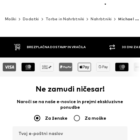
Moški
Dodatki
Torbe in Nahrbtniki
Nahrbtniki
Michael Kors
BREZPLAČNA DOSTAVA* IN VRAČILA
30 DNI ZA
Ne zamudi ničesar!
Naroči se na naše e-novice in prejmi ekskluzivne
ponudbe
Za ženske
Za moške
Tvoj e-poštni naslov