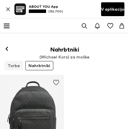
ABOUT YOU App
V aplikacijo
(152.700)
Nahrbtniki
(Michael Kors) za moške
Torbe
Nahrbtniki