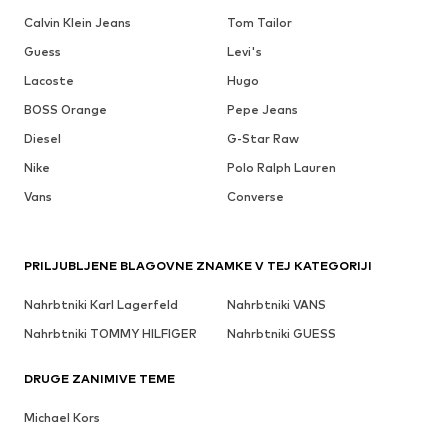
Calvin Klein Jeans
Tom Tailor
Guess
Levi's
Lacoste
Hugo
BOSS Orange
Pepe Jeans
Diesel
G-Star Raw
Nike
Polo Ralph Lauren
Vans
Converse
PRILJUBLJENE BLAGOVNE ZNAMKE V TEJ KATEGORIJI
Nahrbtniki Karl Lagerfeld
Nahrbtniki VANS
Nahrbtniki TOMMY HILFIGER
Nahrbtniki GUESS
DRUGE ZANIMIVE TEME
Michael Kors