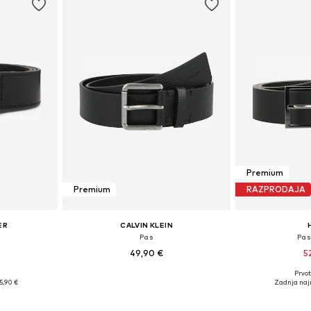
Premium
Premium
RAZPRODAJA
ER
CALVIN KLEIN
Pas
Pas
49,90 €
5
Prvot
likostih
Na voljo v različnih velikostih
Razpoložljive
5,90 €
Zadnja naj
ico
Dodaj v košarico
Dodaj 