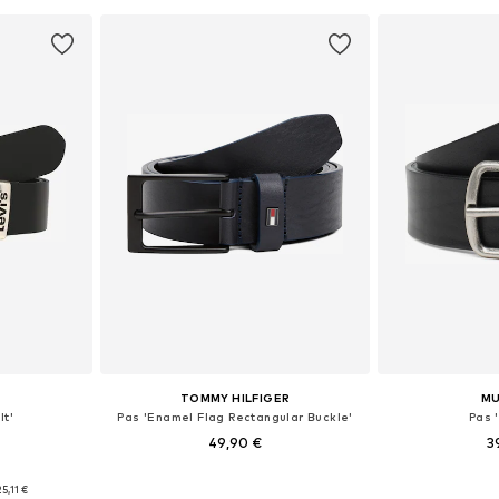
TOMMY HILFIGER
M
lt'
Pas 'Enamel Flag Rectangular Buckle'
Pas 
49,90 €
3
likostih
Na voljo v različnih velikostih
Na voljo v r
25,11 €