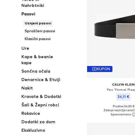
Nahrbtniki
Pasovi
Usnjeni pasovi
Sproščeni pasovi
Klasični pasovi
Ure
Kape & beanie
kape
KUPON
Sončna očala
Denarnice & Etuiji
CALVIN KLEIN
Nakit
Pas 'Formal Plaq
Kravate & Dodatki
34,11 €
Šali & Žepni robci
Prvotno: 54,90 €
Razpoložljive velikosti: 80, 8
Zadnja najnižja cena
2
Rokavice
Dodaj v košar
Dodatki za dom
Ekskluzivno