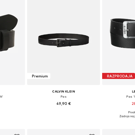
Premium
RAZPRODAJA
CALVIN KLEIN
L
t'
Pas
Pas '
49,90 €
2
Prvot
likostih
Razpoložljive velikosti: 85, 95, 100, 105, 110
Na voljo v r
Zadnja naj
ico
Dodaj v košarico
Dodaj 