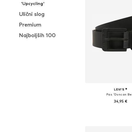
'Upcycling'
Ulični slog
Premium
Najboljših 100
LEVI'S ®
Pas 'Duncan Bel
34,95 €
Na voljo v različnih ve
Dodaj v košar