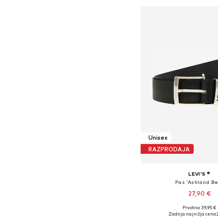
Unisex
RAZPRODAJA
LEVI'S ®
Pas 'Ashland Be
27,90 €
Prvotno: 39,95 €
Na voljo v različnih ve
Zadnja najnižja cena