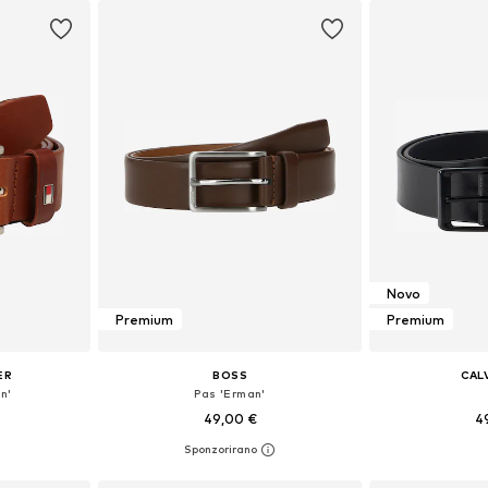
Novo
Premium
Premium
ER
BOSS
CALV
n'
Pas 'Erman'
49,00 €
4
likostih
Razpoložljive velikosti: 90, 95, 100, 105
Na voljo v r
ico
Dodaj v košarico
Dodaj 