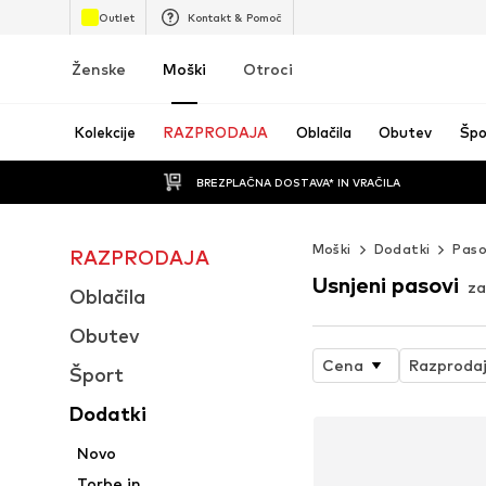
Outlet
Kontakt & Pomoč
Ženske
Moški
Otroci
Kolekcije
RAZPRODAJA
Oblačila
Obutev
Špo
BREZPLAČNA DOSTAVA* IN VRAČILA
Moški
Dodatki
Paso
RAZPRODAJA
Usnjeni pasovi
za
Oblačila
Obutev
Cena
Razproda
Šport
Dodatki
Novo
Torbe in