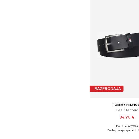
RAZPRODAJA
TOMMY HILFIG
Pas 'Denton'
34,90 €
Prvotno: 49,90 €
Na voljo v različnih ve
Zadnja najnižja cena
3
Dodaj v košar