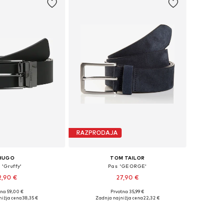
RAZPRODAJA
HUGO
TOM TAILOR
 'Gruffy'
Pas 'GEORGE'
2,90 €
27,90 €
no: 59,00 €
Prvotno: 35,99 €
 velikosti: 80-105
Razpoložljive velikosti: 80, 90, 95, 100, 105, 120
nižja cena
38,35 €
Zadnja najnižja cena
22,32 €
v košarico
Dodaj v košarico