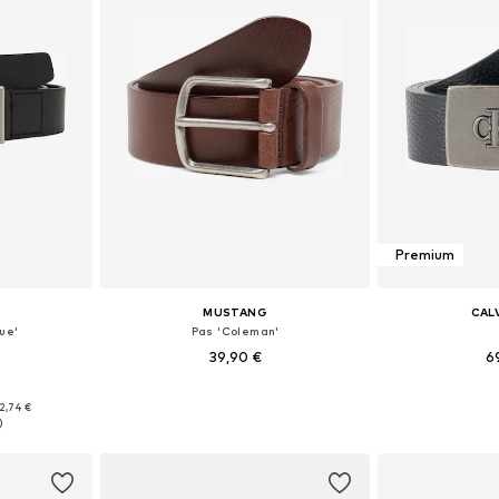
Premium
MUSTANG
CALV
ue'
Pas 'Coleman'
39,90 €
6
Na voljo v različnih velikostih
Na voljo v r
5, 90, 100, 105
2,74 €
Dodaj v košarico
Dodaj 
ico