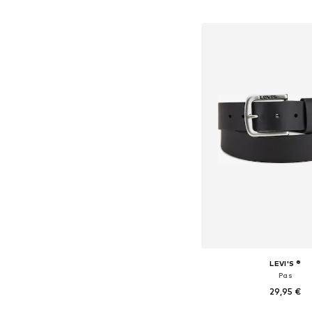
Dodaj v košar
LEVI'S ®
Pas
29,95 €