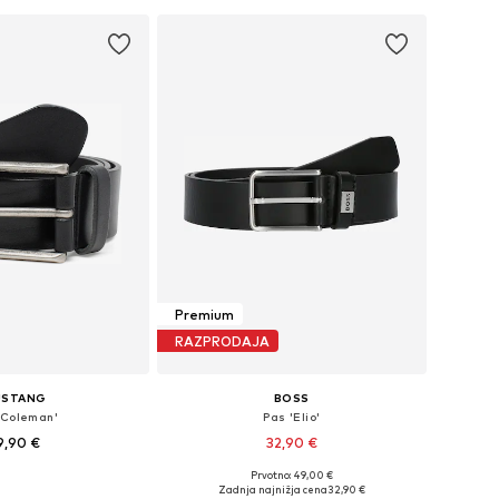
Premium
RAZPRODAJA
USTANG
BOSS
'Coleman'
Pas 'Elio'
9,90 €
32,90 €
Prvotno: 49,00 €
azličnih velikostih
Razpoložljive velikosti: 85, 90, 95, 100, 105
Zadnja najnižja cena
32,90 €