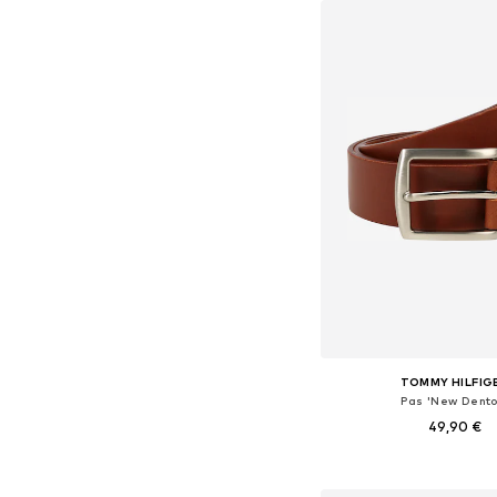
TOMMY HILFIG
Pas 'New Dento
49,90 €
Na voljo v različnih ve
Dodaj v košar