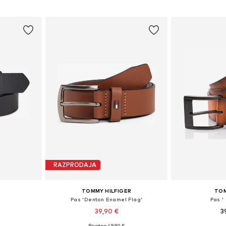
ico
Dodaj v košarico
Dodaj 
RAZPRODAJA
TOMMY HILFIGER
TOM
Pas 'Denton Enamel Flag'
Pas '
39,90 €
3
Prvotno: 49,90 €