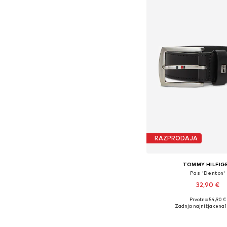
RAZPRODAJA
TOMMY HILFIG
Pas 'Denton'
32,90 €
Prvotno: 54,90 €
Na voljo v različnih ve
Zadnja najnižja cena
1
Dodaj v košar