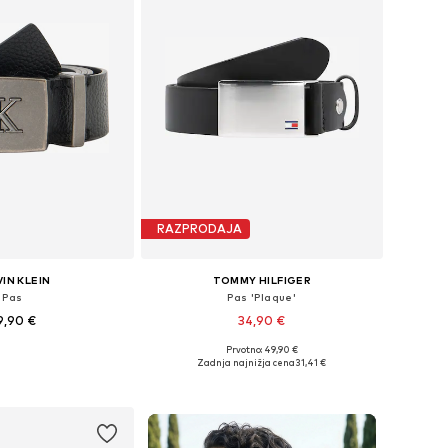
RAZPRODAJA
IN KLEIN
TOMMY HILFIGER
Pas
Pas 'Plaque'
9,90 €
34,90 €
Prvotno: 49,90 €
azličnih velikostih
Na voljo v različnih velikostih
Zadnja najnižja cena
31,41 €
v košarico
Dodaj v košarico