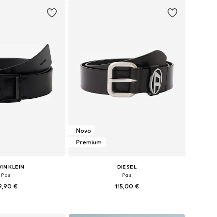
Novo
Premium
IN KLEIN
DIESEL
Pas
Pas
9,90 €
115,00 €
azličnih velikostih
Razpoložljive velikosti: 85, 90, 95, 100, 105
v košarico
Dodaj v košarico