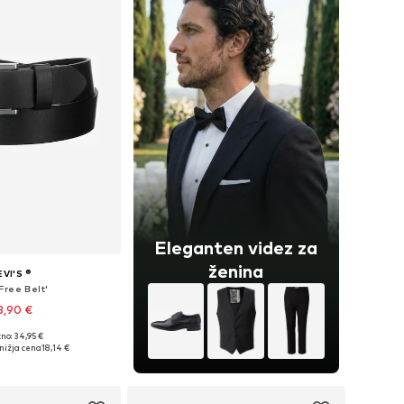
Eleganten videz za
ženina
EVI'S ®
Free Belt'
8,90 €
+
3
no: 34,95 €
azličnih velikostih
nižja cena
18,14 €
v košarico