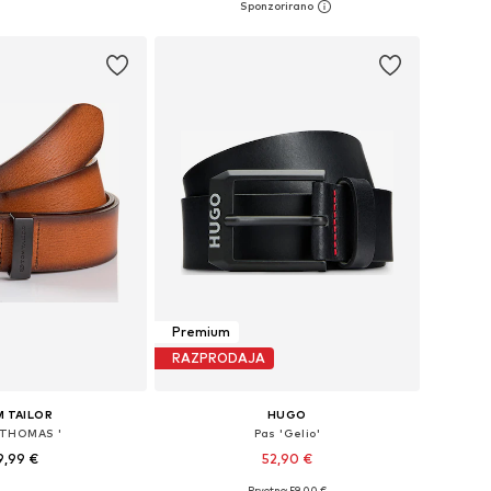
v košarico
Dodaj v košarico
Premium
RAZPRODAJA
 TAILOR
HUGO
 THOMAS '
Pas 'Gelio'
9,99 €
52,90 €
Prvotno: 59,00 €