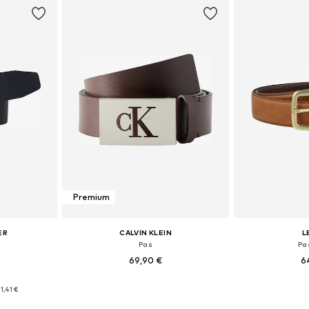
Premium
ER
CALVIN KLEIN
L
Pas
Pa
69,90 €
6
likostih
Na voljo v različnih velikostih
Na voljo v r
1,41 €
ico
Dodaj v košarico
Dodaj 