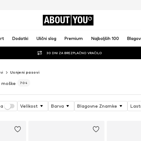
ABOUT
YOU
rt
Dodatki
Ulični slog
Premium
Najboljših 100
Blago
30 DNI ZA BREZPLAČNO VRAČILO
vi
Usnjeni pasovi
 moške
704
ja
Velikost
Barva
Blagovne Znamke
Last