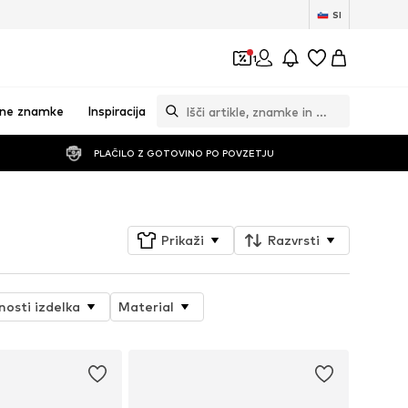
SI
1
vne znamke
Inspiracija
PLAČILO Z GOTOVINO PO POVZETJU
Prikaži
Razvrsti
nosti izdelka
Material