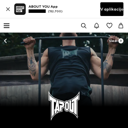
ABOUT YOU App
V aplikacijo
(152.700)
Sledi