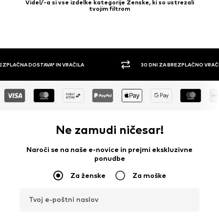
Videl/-a si vse izdelke kategorije Ženske, ki so ustrezali
tvojim filtrom
30 DNI ZA BREZPLAČNO VRAČILO
PLAČILO Z 
Ne zamudi ničesar!
Naroči se na naše e-novice in prejmi ekskluzivne
ponudbe
Za ženske
Za moške
Tvoj e-poštni naslov