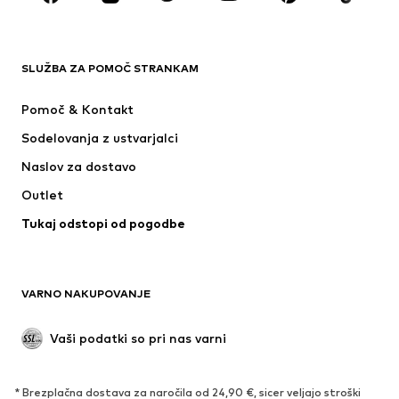
OBLAČILA
SLUŽBA ZA POMOČ STRANKAM
Novo
V trendu
Obleke
Kavbojke
Pomoč & Kontakt
Majice & Topi
Hlače
Sodelovanja z ustvarjalci
Jakne
Puloverji & pletenine
Naslov za dostavo
Perilo
Bluze & Tunike
Outlet
Plašči
Krila
Tukaj odstopi od pogodbe
Kopalke & Kopalna moda
Jope
Blazer
Kombinezoni & pajaci
Večje številke
Moda za nosečnice
VARNO NAKUPOVANJE
Priložnosti
Ekskluzivno
'Upcycling'
Vaši podatki so pri nas varni
OBUTEV
* Brezplačna dostava za naročila od 24,90 €, sicer veljajo stroški