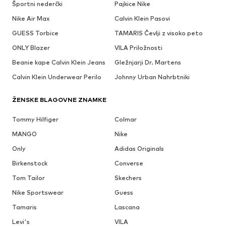
Športni nederčki
Pajkice Nike
Nike Air Max
Calvin Klein Pasovi
GUESS Torbice
TAMARIS Čevlji z visoko peto
ONLY Blazer
VILA Priložnosti
Beanie kape Calvin Klein Jeans
Gležnjarji Dr. Martens
Calvin Klein Underwear Perilo
Johnny Urban Nahrbtniki
ŽENSKE BLAGOVNE ZNAMKE
Tommy Hilfiger
Colmar
MANGO
Nike
Only
Adidas Originals
Birkenstock
Converse
Tom Tailor
Skechers
Nike Sportswear
Guess
Tamaris
Lascana
Levi's
VILA