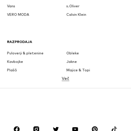
Vans
s.Oliver
VERO MODA
Calvin Klein
RAZPRODAJA
Puloverji & pletenine
Obleke
Kavbojke
Jakne
Plašči
Majice & Topi
Več
Hlače
Perilo
Krila
Bluze & Tunike
Jope
Blazer
Kopalke & Kopalna moda
Kombinezoni & pajaci
Večje številke
Moda za nosečnice
Obutev
Šport
Dodatki
Premium