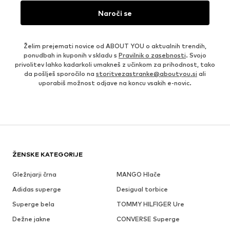
Naroči se
Želim prejemati novice od ABOUT YOU o aktualnih trendih,
ponudbah in kuponih v skladu s
Pravilnik o zasebnosti
. Svojo
privolitev lahko kadarkoli umakneš z učinkom za prihodnost, tako
da pošlješ sporočilo na
storitvezastranke@aboutyou.si
ali
uporabiš možnost odjave na koncu vsakih e-novic.
ŽENSKE KATEGORIJE
Gležnjarji črna
MANGO Hlače
Adidas superge
Desigual torbice
Superge bela
TOMMY HILFIGER Ure
Dežne jakne
CONVERSE Superge