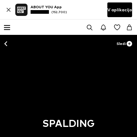
ABOUT YOU App
V aplikacijo
(152.700)
Sledi
SPALDING