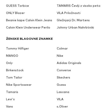
GUESS Torbice
TAMARIS Čevlji z visoko peto
ONLY Blazer
VILA Priložnosti
Beanie kape Calvin Klein Jeans
Gležnjarji Dr. Martens
Calvin Klein Underwear Perilo
Johnny Urban Nahrbtniki
ŽENSKE BLAGOVNE ZNAMKE
Tommy Hilfiger
Colmar
MANGO
Nike
Only
Adidas Originals
Birkenstock
Converse
Tom Tailor
Skechers
Nike Sportswear
Guess
Tamaris
Lascana
Levi's
VILA
Vans
s.Oliver