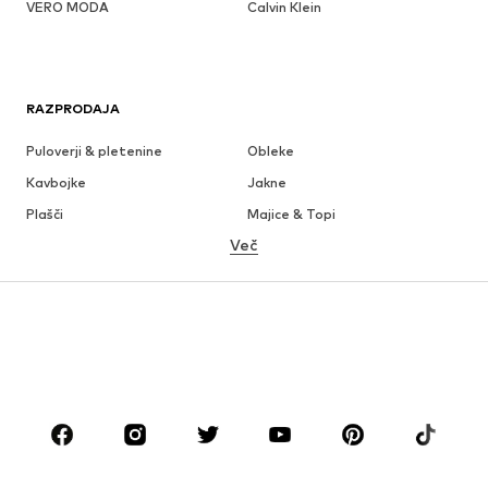
VERO MODA
Calvin Klein
RAZPRODAJA
Puloverji & pletenine
Obleke
Kavbojke
Jakne
Plašči
Majice & Topi
Več
Hlače
Perilo
Krila
Bluze & Tunike
Jope
Blazer
Kopalke & Kopalna moda
Kombinezoni & pajaci
Večje številke
Moda za nosečnice
Obutev
Šport
Dodatki
Premium
OBLAČILA