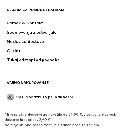
SLUŽBA ZA POMOČ STRANKAM
Novo
V trendu
Obleke
Kavbojke
Pomoč & Kontakt
Majice & Topi
Hlače
Sodelovanja z ustvarjalci
Jakne
Puloverji & pletenine
Naslov za dostavo
Perilo
Bluze & Tunike
Outlet
Plašči
Krila
Tukaj odstopi od pogodbe
Kopalke & Kopalna moda
Jope
Blazer
Kombinezoni & pajaci
Večje številke
Moda za nosečnice
VARNO NAKUPOVANJE
Priložnosti
Ekskluzivno
'Upcycling'
Vaši podatki so pri nas varni
OBUTEV
* Brezplačna dostava za naročila od 24,90 €, sicer veljajo stroški
Novo
Trendovsko
dostave in storitev 2,90 €.
Najnižja skupna cena v zadnjih 30 dneh pred znižanjem.
Superge
Gležnjarji