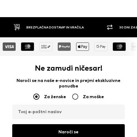
30 DNI ZA BREZPLAČNO VRAČILO
PLAČILO Z 
Ne zamudi ničesar!
Naroči se na naše e-novice in prejmi ekskluzivne
ponudbe
Za ženske
Za moške
Tvoj e-poštni naslov
Naroči se