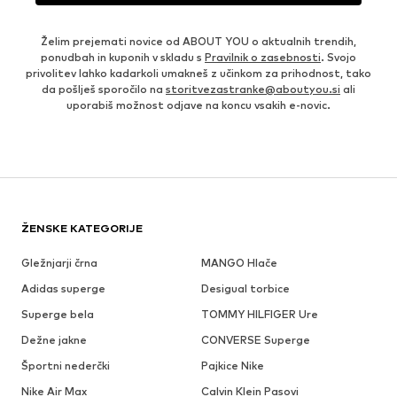
Želim prejemati novice od ABOUT YOU o aktualnih trendih,
ponudbah in kuponih v skladu s
Pravilnik o zasebnosti
. Svojo
privolitev lahko kadarkoli umakneš z učinkom za prihodnost, tako
da pošlješ sporočilo na
storitvezastranke@aboutyou.si
ali
uporabiš možnost odjave na koncu vsakih e-novic.
ŽENSKE KATEGORIJE
Gležnjarji črna
MANGO Hlače
Adidas superge
Desigual torbice
Superge bela
TOMMY HILFIGER Ure
Dežne jakne
CONVERSE Superge
Športni nederčki
Pajkice Nike
Nike Air Max
Calvin Klein Pasovi