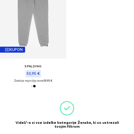
KUPON
SPALDING
53,95 €
Zadnja najnižja cena
59,95 €
Videl/-a si vse izdelke kategorije Ženske, ki so ustrezali
tvojim filtrom