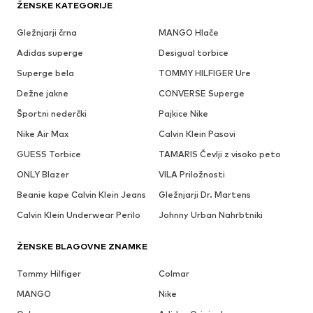
ŽENSKE KATEGORIJE
Gležnjarji črna
MANGO Hlače
Adidas superge
Desigual torbice
Superge bela
TOMMY HILFIGER Ure
Dežne jakne
CONVERSE Superge
Športni nederčki
Pajkice Nike
Nike Air Max
Calvin Klein Pasovi
GUESS Torbice
TAMARIS Čevlji z visoko peto
ONLY Blazer
VILA Priložnosti
Beanie kape Calvin Klein Jeans
Gležnjarji Dr. Martens
Calvin Klein Underwear Perilo
Johnny Urban Nahrbtniki
ŽENSKE BLAGOVNE ZNAMKE
Tommy Hilfiger
Colmar
MANGO
Nike