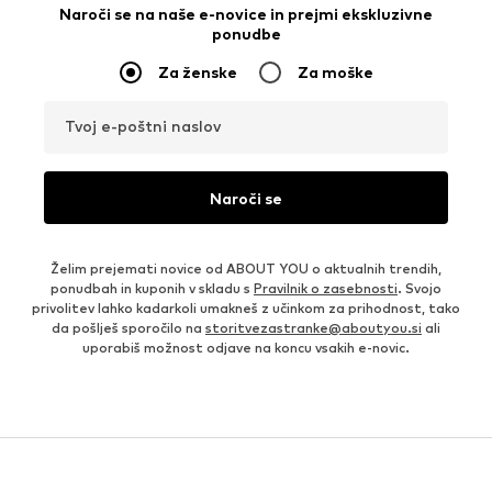
Naroči se na naše e-novice in prejmi ekskluzivne
ponudbe
Za ženske
Za moške
Tvoj e-poštni naslov
Naroči se
Želim prejemati novice od ABOUT YOU o aktualnih trendih,
ponudbah in kuponih v skladu s
Pravilnik o zasebnosti
. Svojo
privolitev lahko kadarkoli umakneš z učinkom za prihodnost, tako
da pošlješ sporočilo na
storitvezastranke@aboutyou.si
ali
uporabiš možnost odjave na koncu vsakih e-novic.