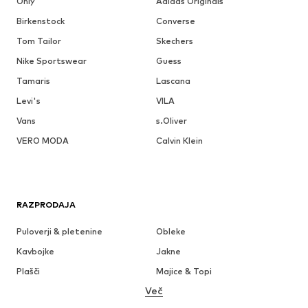
Only
Adidas Originals
Birkenstock
Converse
Tom Tailor
Skechers
Nike Sportswear
Guess
Tamaris
Lascana
Levi's
VILA
Vans
s.Oliver
VERO MODA
Calvin Klein
RAZPRODAJA
Puloverji & pletenine
Obleke
Kavbojke
Jakne
Plašči
Majice & Topi
Več
Hlače
Perilo