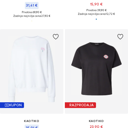
15,90 €
31,41 €
Prvotno: 39,90 €
Prvotno: 69,90 €
Zadnja najnižja cena
12,72 €
Zadnja najnižja cena
27,92 €
KUPON
RAZPRODAJA
KAOTIKO
KAOTIKO
23,90 €
35,91 €