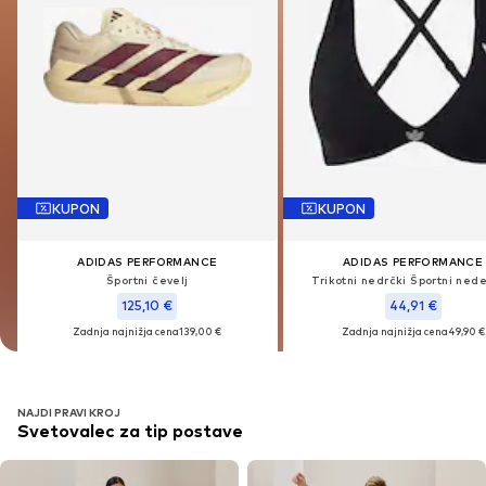
KUPON
KUPON
KUPON
KUPON
ADIDAS PERFORMANCE
ADIDAS PERFORMANCE
ADIDAS PERFORMANCE
ADIDAS PERFORMANCE
Športni čevelj
Športni čevelj
Trikotni nedrčki Športni ned
Trikotni nedrčki Športni ned
125,10 €
125,10 €
44,91 €
44,91 €
Zadnja najnižja cena
Zadnja najnižja cena
139,00 €
139,00 €
Zadnja najnižja cena
Zadnja najnižja cena
49,90 €
49,90 €
NAJDI PRAVI KROJ
Svetovalec za tip postave