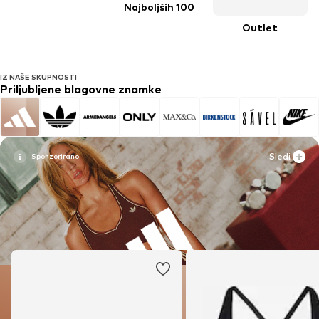
Najboljših 100
Outlet
IZ NAŠE SKUPNOSTI
Priljubljene blagovne znamke
Sledi
Sledi