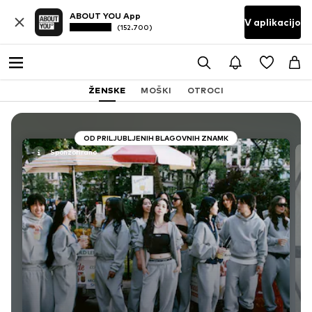
ABOUT YOU App
V aplikacijo
(152.700)
ŽENSKE
MOŠKI
OTROCI
OD PRILJUBLJENIH BLAGOVNIH ZNAMK