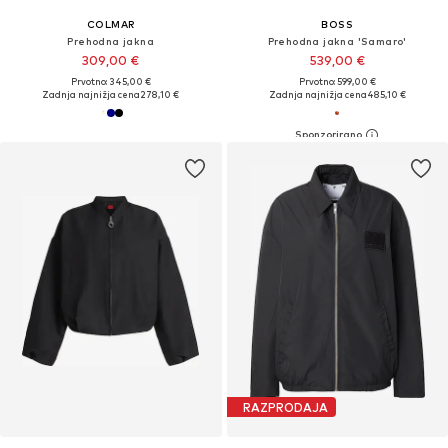
COLMAR
BOSS
Prehodna jakna
Prehodna jakna 'Samaro'
309,00 €
539,00 €
Prvotno: 345,00 €
Prvotno: 599,00 €
Zadnja najnižja cena
278,10 €
Zadnja najnižja cena
485,10 €
RAZPRODAJA