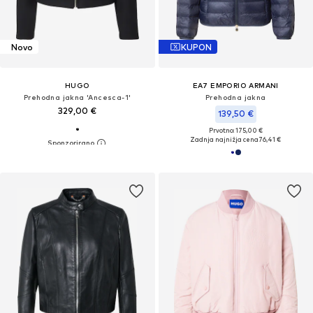
Novo
KUPON
HUGO
EA7 EMPORIO ARMANI
Prehodna jakna 'Ancesca-1'
Prehodna jakna
329,00 €
139,50 €
Prvotno: 175,00 €
Zadnja najnižja cena
76,41 €