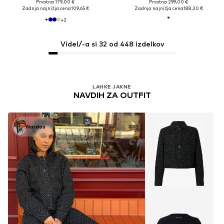
Prvotno: 179,00 €
Prvotno: 299,00 €
Zadnja najnižja cena
109,65 €
Zadnja najnižja cena
188,30 €
+
2
Videl/-a si 32 od 448 izdelkov
LAHKE JAKNE
NAVDIH ZA OUTFIT
Nardos