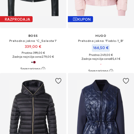
RAZPRODAJA
KUPON
BOSS
HUGO
Prehodna jakna 'C_Saleste1'
Prehodna jakna 'Fiablo-1_B'
339,00 €
166,50 €
Prvotno: 399,00 €
Prvotno: 249,00 €
Zadnja najnižja cena
279,00 €
Zadnja najnižja cena
85,41 €