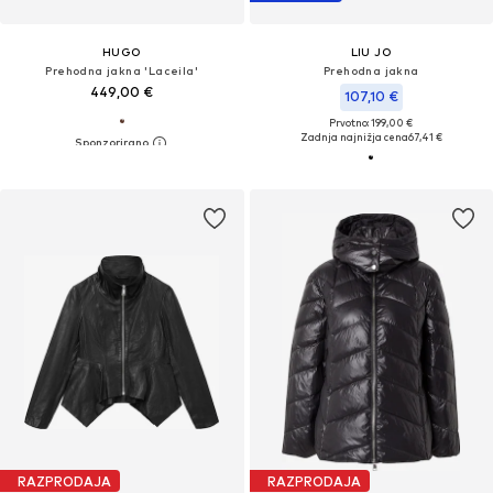
HUGO
LIU JO
Prehodna jakna 'Laceila'
Prehodna jakna
449,00 €
107,10 €
Prvotno: 199,00 €
Zadnja najnižja cena
67,41 €
RAZPRODAJA
RAZPRODAJA