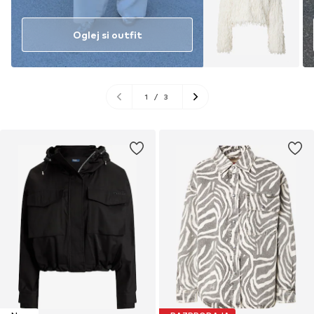
Oglej si outfit
1
/
3