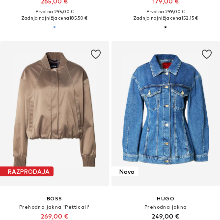
265,00 €
179,00 €
Prvotno: 295,00 €
Prvotno: 299,00 €
Zadnja najnižja cena
185,50 €
Zadnja najnižja cena
152,15 €
RAZPRODAJA
Novo
BOSS
HUGO
Prehodna jakna 'Petticali'
Prehodna jakna
269,00 €
249,00 €