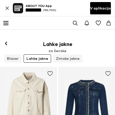
ABOUT YOU App
V aplikacijo
(152.700)
Lahke jakne
za ženske
Blazer
Lahke jakne
Zimske jakne