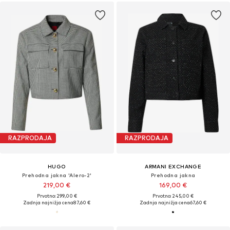
RAZPRODAJA
RAZPRODAJA
HUGO
ARMANI EXCHANGE
Prehodna jakna 'Alero-2'
Prehodna jakna
219,00 €
169,00 €
Prvotno: 299,00 €
Prvotno: 245,00 €
Zadnja najnižja cena
87,60 €
Zadnja najnižja cena
67,60 €