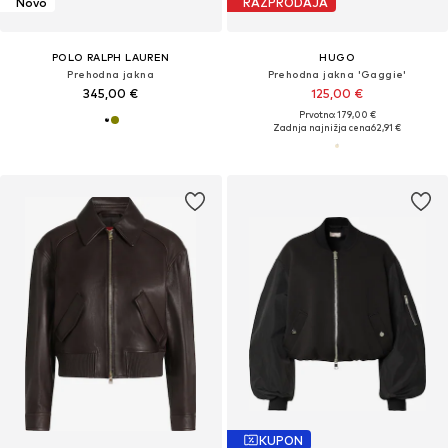
Novo
RAZPRODAJA
POLO RALPH LAUREN
HUGO
Prehodna jakna
Prehodna jakna 'Gaggie'
345,00 €
125,00 €
Prvotno: 179,00 €
Zadnja najnižja cena
62,91 €
KUPON