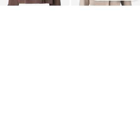
DRYKORN
WEEKEND MAX MARA
Prehodna jakna 'HELSBY 10'
Prehodna jakna 'DRIDENTE'
299,95 €
489,00 €