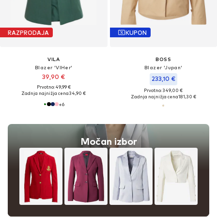
RAZPRODAJA
KUPON
VILA
BOSS
Blazer 'VIHer'
Blazer 'Jupan'
39,90 €
233,10 €
Prvotno: 49,99 €
Prvotno: 349,00 €
Zadnja najnižja cena
34,90 €
Zadnja najnižja cena
181,30 €
+
6
Močan izbor