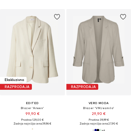
Ekskluzivno
RAZPRODAJA
RAZPRODAJA
EDITED
VERO MODA
Blazer 'Arwen'
Blazer 'VMJesmilo'
99,90 €
29,90 €
Prvotno: 129,00 €
Prvotno: 39,99 €
Zadnja najnižja cena
39,96 €
Zadnja najnižja cena
27,90 €
+
4