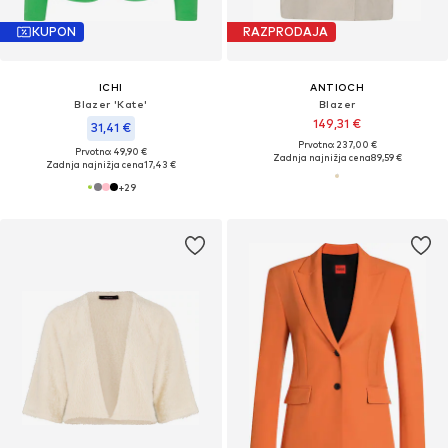
KUPON
RAZPRODAJA
ICHI
ANTIOCH
Blazer 'Kate'
Blazer
149,31 €
31,41 €
Prvotno: 237,00 €
Prvotno: 49,90 €
Zadnja najnižja cena
89,59 €
Zadnja najnižja cena
17,43 €
+
29