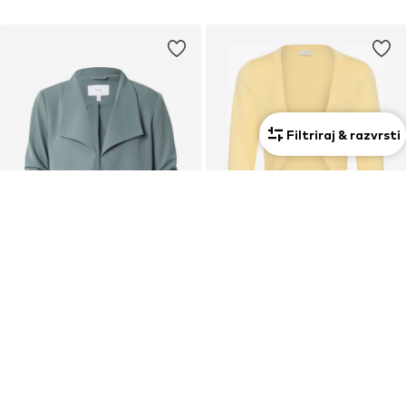
Filtriraj & razvrsti
RAZPRODAJA
RAZPRODAJA
VILA
KAFFE
Blazer 'VIHer'
Bolero 'Astrid'
39,90 €
26,90 €
Prvotno: 47,90 €
Prvotno: 29,95 €
Zadnja najnižja cena
32,90 €
Zadnja najnižja cena
21,17 €