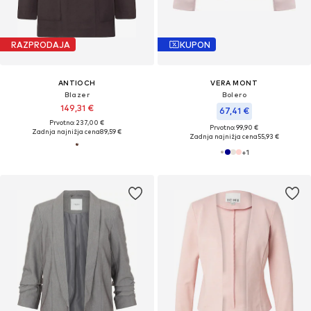
RAZPRODAJA
KUPON
ANTIOCH
VERA MONT
Blazer
Bolero
149,31 €
67,41 €
Prvotno: 237,00 €
Prvotno: 99,90 €
Zadnja najnižja cena
89,59 €
Zadnja najnižja cena
55,93 €
+
1