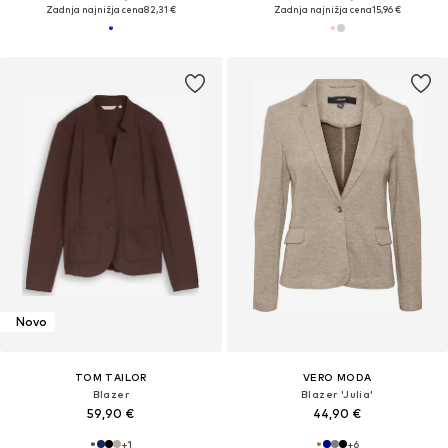
Zadnja najnižja cena
82,31 €
Zadnja najnižja cena
15,96 €
Novo
TOM TAILOR
VERO MODA
Blazer
Blazer 'Julia'
59,90 €
44,90 €
+
1
+
6