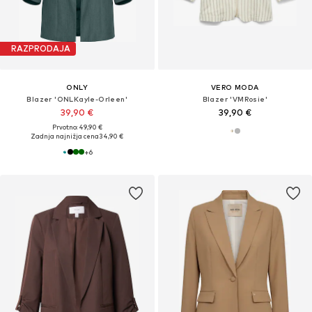
RAZPRODAJA
ONLY
VERO MODA
Blazer 'ONLKayle-Orleen'
Blazer 'VMRosie'
39,90 €
39,90 €
Prvotno: 49,90 €
Zadnja najnižja cena
34,90 €
+
6