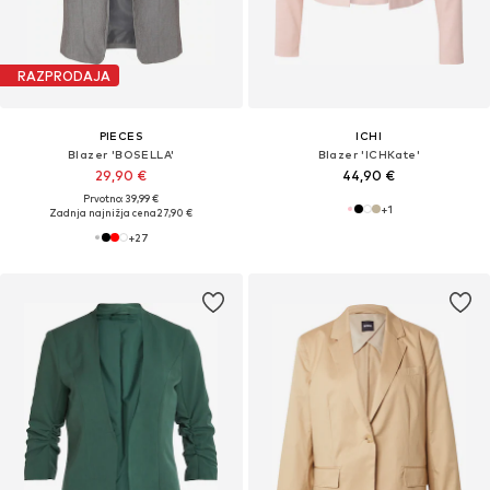
RAZPRODAJA
PIECES
ICHI
Blazer 'BOSELLA'
Blazer 'ICHKate'
29,90 €
44,90 €
Prvotno: 39,99 €
+
1
Zadnja najnižja cena
27,90 €
+
27