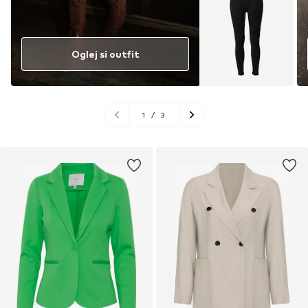
Oglej si outfit
1
/
3