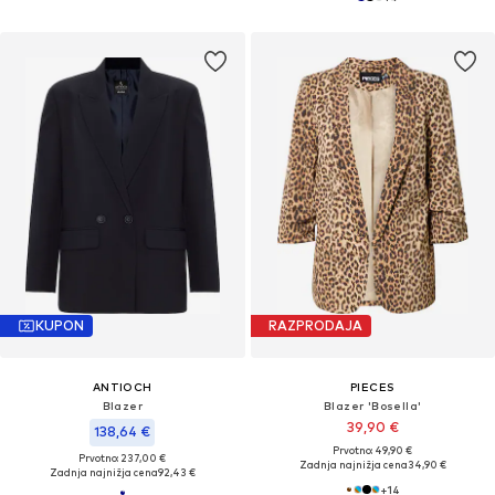
KUPON
RAZPRODAJA
ANTIOCH
PIECES
Blazer
Blazer 'Bosella'
39,90 €
138,64 €
Prvotno: 49,90 €
Prvotno: 237,00 €
Zadnja najnižja cena
34,90 €
Zadnja najnižja cena
92,43 €
+
14