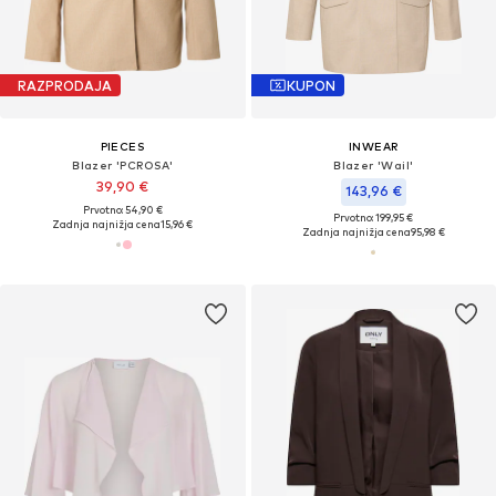
RAZPRODAJA
KUPON
PIECES
INWEAR
Blazer 'PCROSA'
Blazer 'WaiI'
39,90 €
143,96 €
Prvotno: 54,90 €
Prvotno: 199,95 €
Zadnja najnižja cena
15,96 €
Zadnja najnižja cena
95,98 €