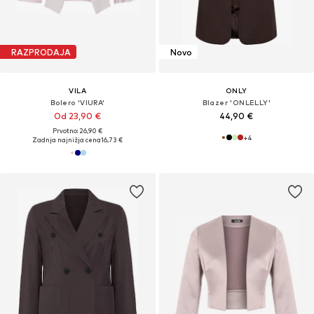
RAZPRODAJA
Novo
VILA
ONLY
Bolero 'VIURA'
Blazer 'ONLELLY'
Od 23,90 €
44,90 €
Prvotno: 26,90 €
+
4
Zadnja najnižja cena
16,73 €