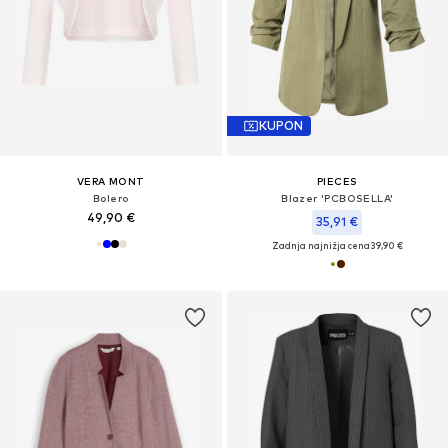
KUPON
VERA MONT
PIECES
Bolero
Blazer 'PCBOSELLA'
49,90 €
35,91 €
Zadnja najnižja cena
39,90 €