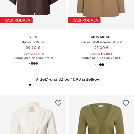
RAZPRODAJA
RAZPRODAJA
VILA
MOS MOSH
Blazer 'VINice'
Blazer 'MMLeonora Miley'
39,90 €
125,00 €
Prvotno: 49,90 €
Prvotno: 179,00 €
Zadnja najnižja cena
34,93 €
Zadnja najnižja cena
97,30 €
+
1
Videl/-a si 32 od 1093 izdelkov