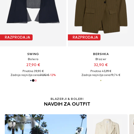
RAZPRODAJA
RAZPRODAJA
SWING
BERSHKA
Bolero
Blazer
27,90 €
32,90 €
Prvotno: 39,90 €
Prvotno: 45,99 €
Zadnja najnižja cena
31,92 €
-12%
Zadnja najnižja cena
19,74 €
BLAZERJI & BOLERI
NAVDIH ZA OUTFIT
Luisa Lion