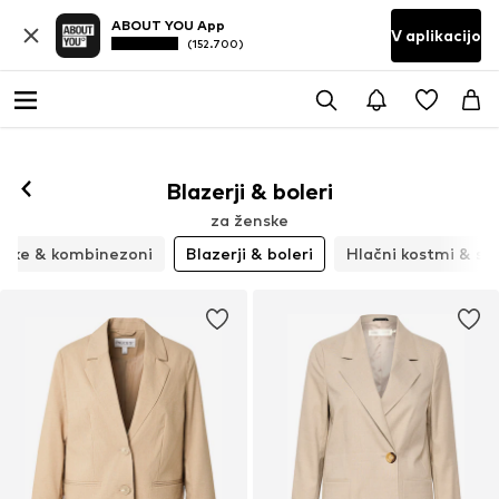
ABOUT YOU App
V aplikacijo
(152.700)
Blazerji & boleri
za ženske
leke & kombinezoni
Blazerji & boleri
Hlačni kostmi & sm