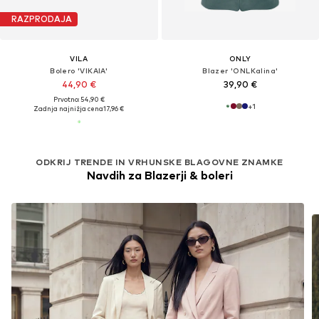
RAZPRODAJA
VILA
ONLY
Bolero 'VIKAIA'
Blazer 'ONLKalina'
44,90 €
39,90 €
Prvotno: 54,90 €
+
1
Zadnja najnižja cena
17,96 €
ODKRIJ TRENDE IN VRHUNSKE BLAGOVNE ZNAMKE
Navdih za Blazerji & boleri