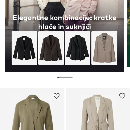
Elegantne kombinacije: kratke
hlače in suknjiči