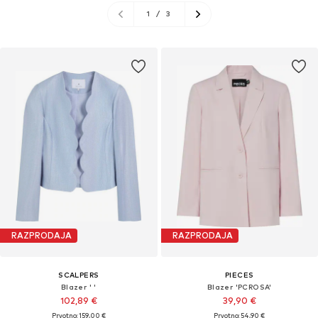
1
/
3
RAZPRODAJA
RAZPRODAJA
SCALPERS
PIECES
Blazer ' '
Blazer 'PCROSA'
102,89 €
39,90 €
Prvotno: 159,00 €
Prvotno: 54,90 €