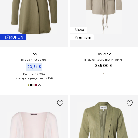
Novo
KUPON
Premium
JDY
IVY OAK
Blazer 'Geggo'
Blazer 'JOCELYN ANN'
345,00 €
20,61 €
Prvotno: 32,90 €
Zadnja najnižja cena
9,16 €
+
5