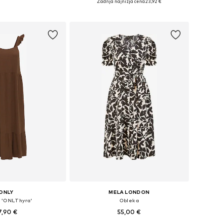
Zadnja najnižja cena
23,92 €
v košarico
Dodaj v košarico
ONLY
MELA LONDON
 'ONLThyra'
Obleka
7,90 €
55,00 €