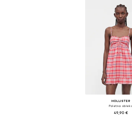
HOLLISTER
Poletna oblek
49,90 €
Razpoložljive velikosti: 34
Dodaj v košar