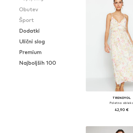
Obutev
Šport
Dodatki
Ulični slog
Premium
Najboljših 100
TRENDYOL
Poletna oblek
42,90 €
Razpoložljive velikosti: 36
Dodaj v košar