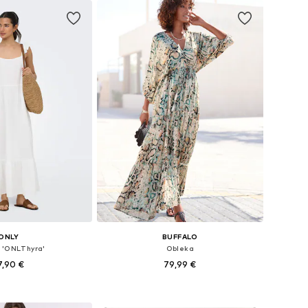
ONLY
BUFFALO
 'ONLThyra'
Obleka
7,90 €
79,99 €
likosti: 36, 38, 40, 42
Razpoložljive velikosti: 34, 36, 40, 42, 44
v košarico
Dodaj v košarico