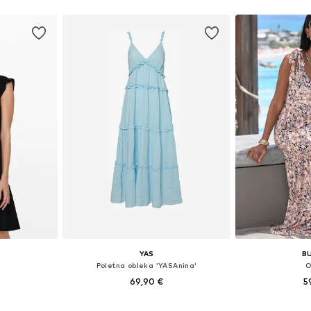
YAS
B
Poletna obleka 'YASAnina'
O
69,90 €
5
, 36, 38, 40
Razpoložljive velikosti: 34, 36, 38, 40, 42, 44
Razpoložljive ve