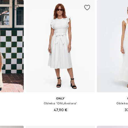
ONLY
Obleka 'ONLAvalora'
Obleka
47,90 €
3
, 36, 38, 40
Razpoložljive velikosti: 36, 38, 40
Razpoložljive ve
ico
Dodaj v košarico
Dodaj 