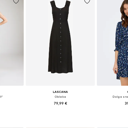
LASCANA
Y'
Obleka
Dolga sr
79,99 €
3
34, 36, 38, 40
Na voljo v različnih velikostih
Razpoložljive veli
ico
Dodaj v košarico
Dodaj 