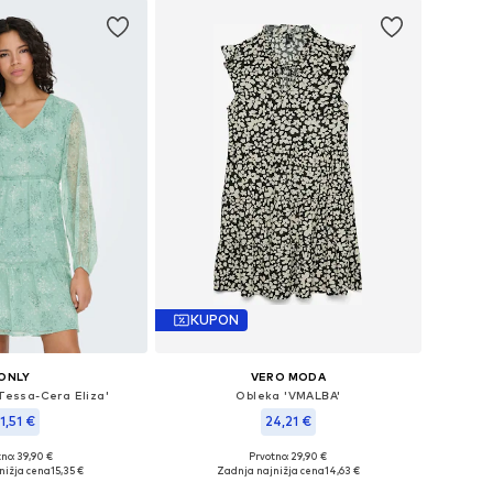
KUPON
ONLY
VERO MODA
Tessa-Cera Eliza'
Obleka 'VMALBA'
1,51 €
24,21 €
+
1
no: 39,90 €
Prvotno: 29,90 €
likosti: 34, 36, 38, 40
Razpoložljive velikosti: 34, 36, 38, 40
nižja cena
15,35 €
Zadnja najnižja cena
14,63 €
v košarico
Dodaj v košarico