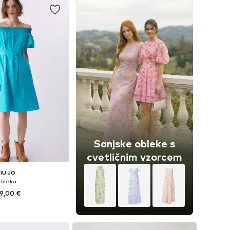
Sanjske obleke s
cvetličnim vzorcem
LIU JO
bleka
9,00 €
kosti: 34, 36, 38, 40, 42
v košarico