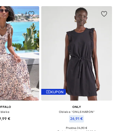
KUPON
UFFALO
ONLY
bleka
Obleka 'ONLSHARON'
9,99 €
26,91 €
Prvotno: 34,90 €
likosti: 34, 36, 38, 40
Razpoložljive velikosti: 32, 34, 36, 38, 40