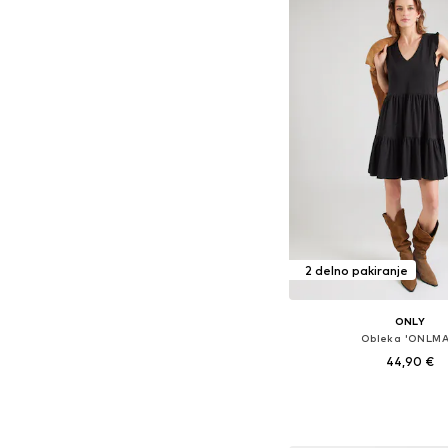
2 delno pakiranje
ONLY
Obleka 'ONLMA
44,90 €
Razpoložljive velikosti: 32, 
Dodaj v košar