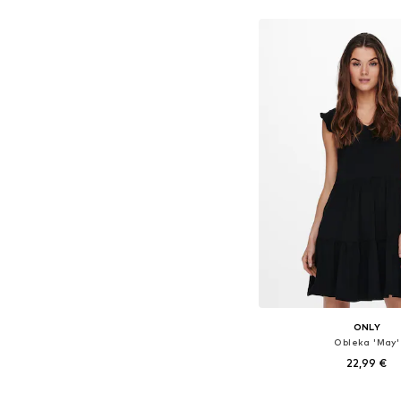
ONLY
Obleka 'May'
22,99 €
Razpoložljive velikosti: 34