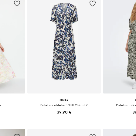
ONLY
a
Poletna obleka 'ONLChianti'
Poletna obl
39,90 €
3
+
3
, 38, 40, 42
Razpoložljive velikosti: 34, 36, 38, 40
Razpoložljive ve
ico
Dodaj v košarico
Dodaj 