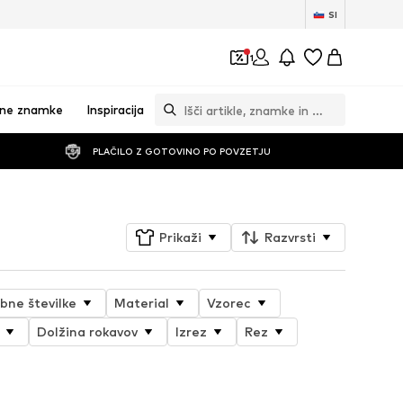
SI
1
vne znamke
Inspiracija
PLAČILO Z GOTOVINO PO POVZETJU
Prikaži
Razvrsti
bne številke
Material
Vzorec
Dolžina rokavov
Izrez
Rez