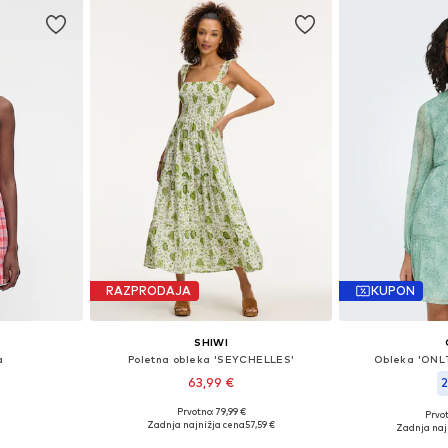
RAZPRODAJA
KUPON
SHIWI
a
Poletna obleka 'SEYCHELLES'
Obleka 'ONL
63,99 €
2
Prvotno: 79,99 €
Prvot
, 36, 38, 40
Razpoložljive velikosti: 34, 36, 38, 40, 42
Razpoložljive ve
Zadnja najnižja cena
57,59 €
Zadnja naj
ico
Dodaj v košarico
Dodaj 