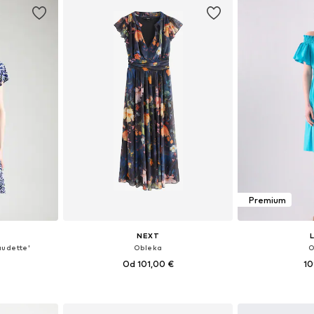
Premium
NEXT
audette'
Obleka
O
Od 101,00 €
10
Razpoložljive velikosti: 34, 36, 38, 40, 42, 44
Na voljo v različnih velikostih
Razpoložljive veli
ico
Dodaj v košarico
Dodaj 