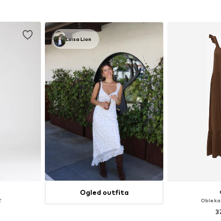
ico
Dodaj v košarico
Dodaj 
Luisa Lion
Ogled outfita
'
Obleka
3