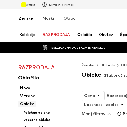
Outlet
Kontakt & Pomoč
Ženske
Moški
Otroci
Kolekcije
RAZPRODAJA
Oblačila
Obutev
Špo
BREZPLAČNA DOSTAVA* IN VRAČILA
Ženske
Oblačila
Ob
RAZPRODAJA
Obleke
(Naborki) z
Oblačila
Novo
Cena
Razproda
V trendu
Obleke
Lastnosti izdelka
Poletne obleke
Manj filtrov
Po
Večerne obleke