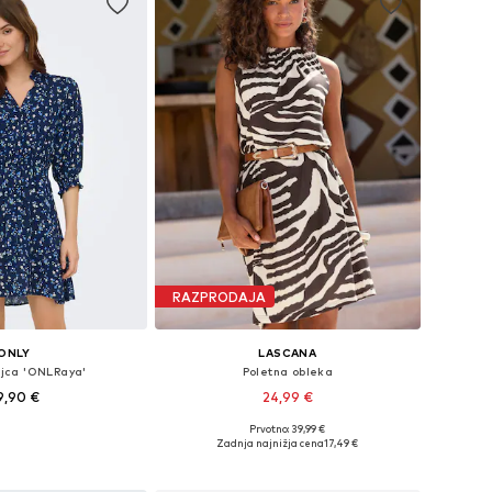
RAZPRODAJA
ONLY
LASCANA
ajca 'ONLRaya'
Poletna obleka
9,90 €
24,99 €
Prvotno: 39,99 €
kosti: 34, 36, 38, 40, 42
Razpoložljive velikosti: 36, 38, 40, 42
Zadnja najnižja cena
17,49 €
v košarico
Dodaj v košarico