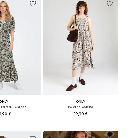
ONLY
ONLY
eka 'ONLChianti'
Poletna obleka
9,90 €
39,90 €
+
3
likosti: 34, 36, 38, 40
Razpoložljive velikosti: 34, 36, 40, 42
v košarico
Dodaj v košarico