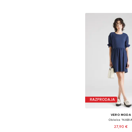
Dodaj v košar
RAZPRODAJA
VERO MODA
Obleka 'NABIA
27,90 €