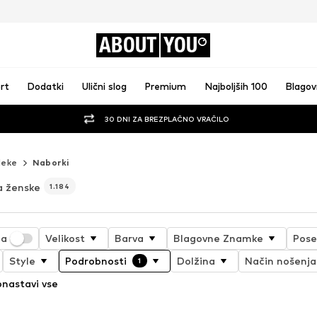
ABOUT
YOU
rt
Dodatki
Ulični slog
Premium
Najboljših 100
Blago
30 DNI ZA BREZPLAČNO VRAČILO
leke
Naborki
a ženske
1.184
ja
Velikost
Barva
Blagovne Znamke
Pose
Style
Podrobnosti
Dolžina
Način nošenja
1
nastavi vse