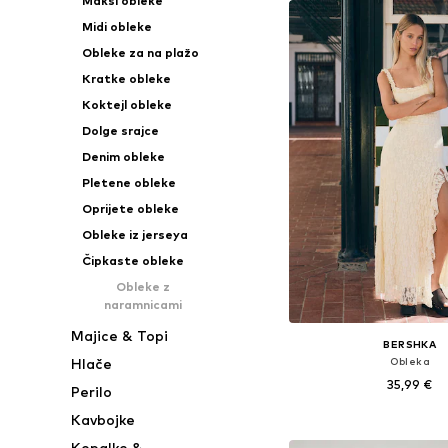
Maksi obleke
Midi obleke
Obleke za na plažo
Kratke obleke
Koktejl obleke
Dolge srajce
Denim obleke
Pletene obleke
Oprijete obleke
Obleke iz jerseya
Čipkaste obleke
Obleke z
naramnicami
Majice & Topi
BERSHKA
Obleka
Hlače
35,99 €
Perilo
Kavbojke
Razpoložljive velikosti: 34
Dodaj v košar
Kopalke &