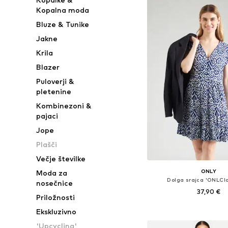
Kopalna moda
Bluze & Tunike
Jakne
Krila
Blazer
Puloverji &
pletenine
Kombinezoni &
pajaci
Jope
Plašči
Večje številke
ONLY
Moda za
Dolga srajca 'ONLCl
nosečnice
37,90 €
Priložnosti
Ekskluzivno
Dodaj v košar
'Upcycling'