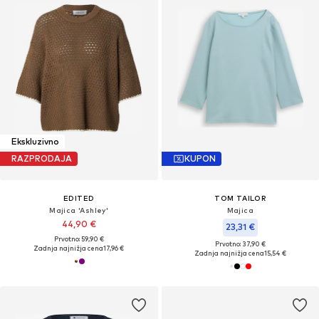
Ekskluzivno
RAZPRODAJA
KUPON
EDITED
TOM TAILOR
Majica 'Ashley'
Majica
44,90 €
23,31 €
Prvotno: 59,90 €
Prvotno: 37,90 €
Zadnja najnižja cena
17,96 €
Zadnja najnižja cena
15,54 €