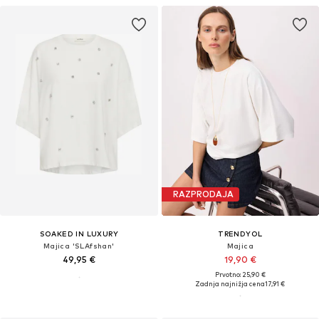
RAZPRODAJA
SOAKED IN LUXURY
TRENDYOL
Majica 'SLAfshan'
Majica
49,95 €
19,90 €
Prvotno: 25,90 €
Zadnja najnižja cena
17,91 €