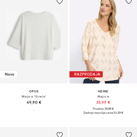
Novo
RAZPRODAJA
OPUS
HEINE
Majica 'Sirelo'
Majica
49,90 €
33,99 €
Prvotno: 39,99 €
Zadnja najnižja cena
30,59 €