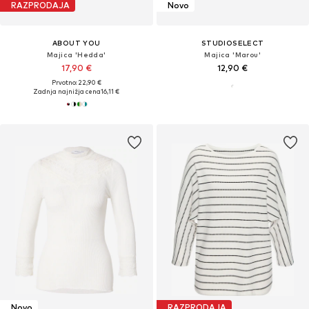
RAZPRODAJA
Novo
ABOUT YOU
STUDIOSELECT
Majica 'Hedda'
Majica 'Marou'
17,90 €
12,90 €
Prvotno: 22,90 €
Zadnja najnižja cena
16,11 €
Novo
RAZPRODAJA