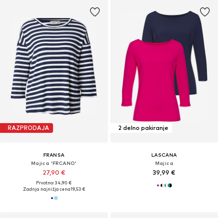
RAZPRODAJA
2 delno pakiranje
FRANSA
LASCANA
Majica 'FRCANO'
Majica
27,90 €
39,99 €
Prvotno: 34,90 €
Zadnja najnižja cena
19,53 €