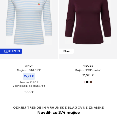
KUPON
Novo
ONLY
PIECES
Majica 'ONLFIFI'
Majica 'PCPhoebe'
21,90 €
15,21 €
Prvotno: 22,90 €
Zadnja najnižja cena
6,76 €
+
1
ODKRIJ TRENDE IN VRHUNSKE BLAGOVNE ZNAMKE
Navdih za 3/4 majice