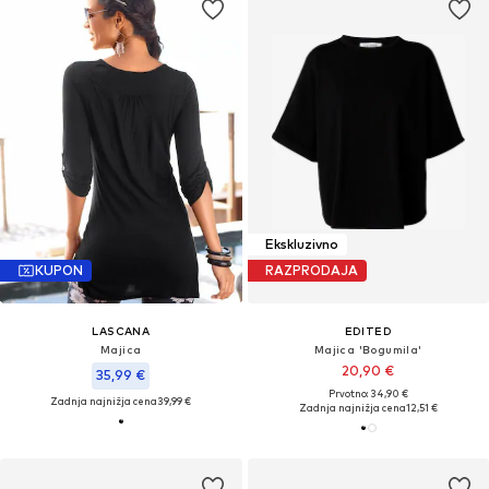
Ekskluzivno
KUPON
RAZPRODAJA
LASCANA
EDITED
Majica
Majica 'Bogumila'
20,90 €
35,99 €
Prvotno: 34,90 €
Zadnja najnižja cena
39,99 €
Zadnja najnižja cena
12,51 €