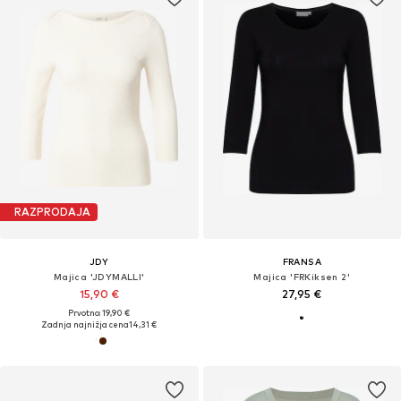
RAZPRODAJA
JDY
FRANSA
Majica 'JDYMALLI'
Majica 'FRKiksen 2'
15,90 €
27,95 €
Prvotno: 19,90 €
Zadnja najnižja cena
14,31 €