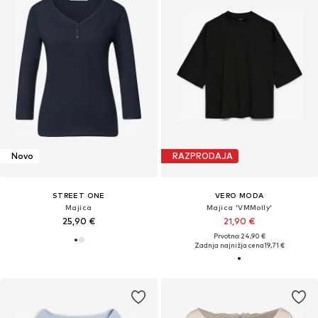
Novo
RAZPRODAJA
STREET ONE
VERO MODA
Majica
Majica 'VMMolly'
25,90 €
21,90 €
Prvotno: 24,90 €
Zadnja najnižja cena
19,71 €