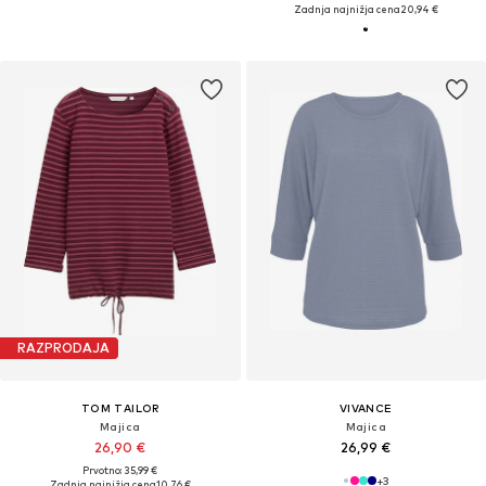
Zadnja najnižja cena
20,94 €
RAZPRODAJA
TOM TAILOR
VIVANCE
Majica
Majica
26,90 €
26,99 €
Prvotno: 35,99 €
+
3
Zadnja najnižja cena
10,76 €