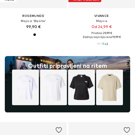
ROSEMUNDE
VIVANCE
Majica 'Benita'
Majica
99,90 €
Od 24,99 €
Prvotno: 29,99 €
Zadnja najnižja cena
19,99 €
+
2
Outfiti pripravljeni na ritem