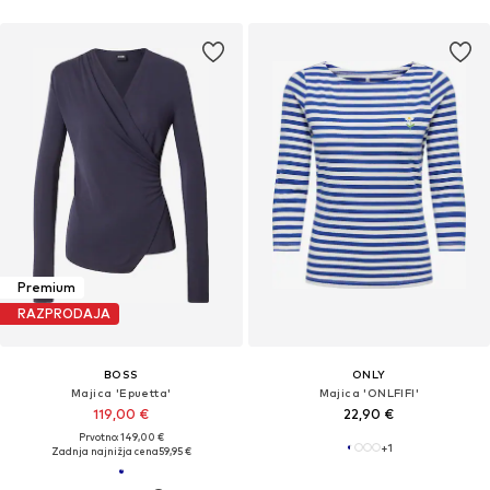
Premium
RAZPRODAJA
BOSS
ONLY
Majica 'Epuetta'
Majica 'ONLFIFI'
119,00 €
22,90 €
Prvotno: 149,00 €
+
1
Zadnja najnižja cena
59,95 €