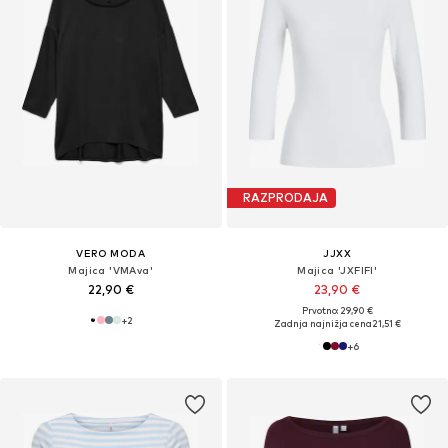
RAZPRODAJA
VERO MODA
JJXX
Majica 'VMAva'
Majica 'JXFIFI'
22,90 €
23,90 €
Prvotno: 29,90 €
+
2
Zadnja najnižja cena
21,51 €
+
6