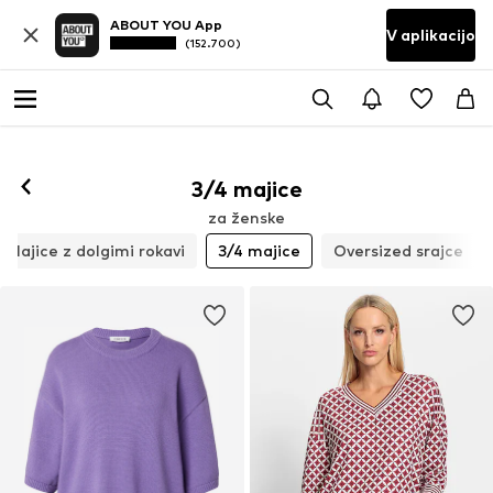
ABOUT YOU App
V aplikacijo
(152.700)
3/4 majice
za ženske
Majice z dolgimi rokavi
3/4 majice
Oversized srajce