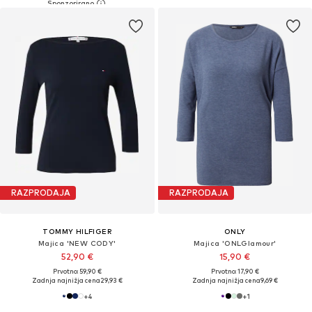
RAZPRODAJA
RAZPRODAJA
TOMMY HILFIGER
ONLY
Majica 'NEW CODY'
Majica 'ONLGlamour'
52,90 €
15,90 €
Prvotno: 59,90 €
Prvotno: 17,90 €
Zadnja najnižja cena
29,93 €
Zadnja najnižja cena
9,69 €
+
4
+
1