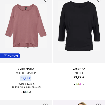
KUPON
VERO MODA
LASCANA
Majica 'VMAva'
Majica
29,99 €
15,21 €
Prvotno: 22,90 €
+
2
Zadnja najnižja cena
6,76 €
+
2