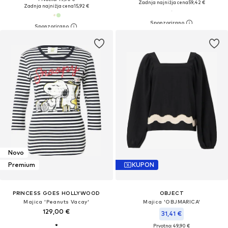
Zadnja najnižja cena
59,42 €
Zadnja najnižja cena
15,92 €
Novo
Premium
KUPON
PRINCESS GOES HOLLYWOOD
OBJECT
Majica 'Peanuts Vacay'
Majica 'OBJMARICA'
129,00 €
31,41 €
Prvotno: 49,90 €