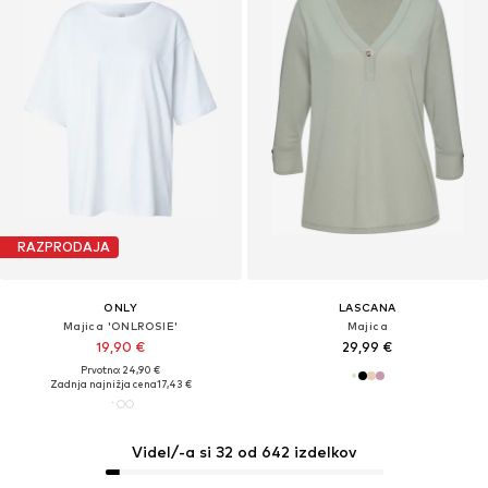
RAZPRODAJA
ONLY
LASCANA
Majica 'ONLROSIE'
Majica
19,90 €
29,99 €
Prvotno: 24,90 €
Zadnja najnižja cena
17,43 €
Videl/-a si 32 od 642 izdelkov