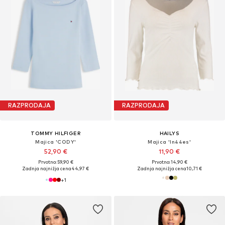
RAZPRODAJA
RAZPRODAJA
TOMMY HILFIGER
HAILYS
Majica 'CODY'
Majica 'In44es'
52,90 €
11,90 €
Prvotno: 59,90 €
Prvotno: 14,90 €
Zadnja najnižja cena
44,97 €
Zadnja najnižja cena
10,71 €
+
1