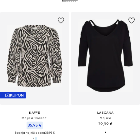
KUPON
KAFFE
LASCANA
Majica 'Ivanna'
Majica
29,99 €
35,95 €
Zadnja najnižja cena
39,95 €