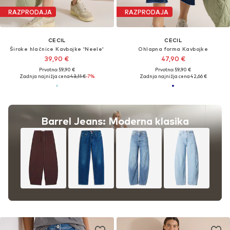
RAZPRODAJA
RAZPRODAJA
CECIL
CECIL
Široke hlačnice Kavbojke 'Neele'
Ohlapna forma Kavbojke
39,90 €
47,90 €
Prvotno: 59,90 €
Prvotno: 59,90 €
Zadnja najnižja cena
43,11 €
-7%
Zadnja najnižja cena
42,66 €
Barrel Jeans: Moderna klasika