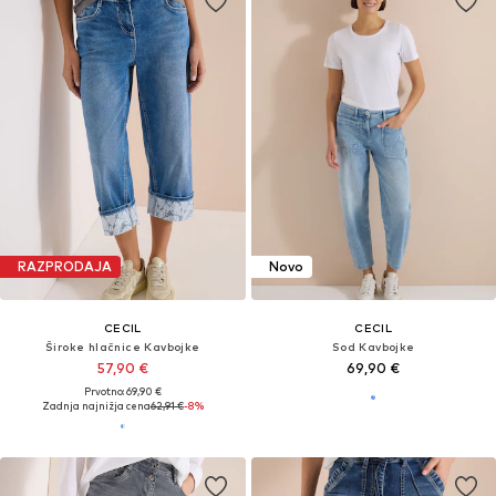
RAZPRODAJA
Novo
CECIL
CECIL
Široke hlačnice Kavbojke
Sod Kavbojke
57,90 €
69,90 €
Prvotno: 69,90 €
Zadnja najnižja cena
62,91 €
-8%