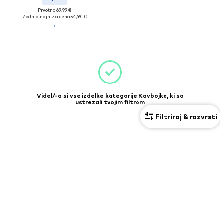
Prvotno: 69,99 €
Zadnja najnižja cena
54,90 €
Videl/-a si vse izdelke kategorije Kavbojke, ki so
ustrezali tvojim filtrom
1
Filtriraj & razvrsti
Tukaj lahko najdeš več izdelkov kategorije: Oblačila