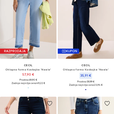
RAZPRODAJA
KUPON
CECIL
CECIL
Ohlapna forma Kavbojke 'Neele'
Ohlapna forma Kavbojke 'Neele'
57,90 €
35,91 €
Prvotno: 69,90 €
Prvotno: 59,99 €
Zadnja najnižja cena
49,22 €
Zadnja najnižja cena
23,94 €