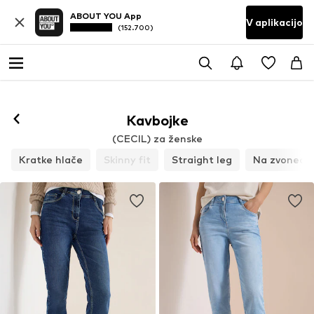
ABOUT YOU App
V aplikacijo
(152.700)
Kavbojke
(CECIL) za ženske
Kratke hlače
Skinny fit
Straight leg
Na zvonec