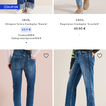
KUPON
CECIL
CECIL
Ohlapna forma Kavbojke 'Neele'
Regularen Kavbojke 'Scarlett'
69,90 €
43,11 €
Prvotno: 69,99 €
Zadnja najnižja cena
19,16 €