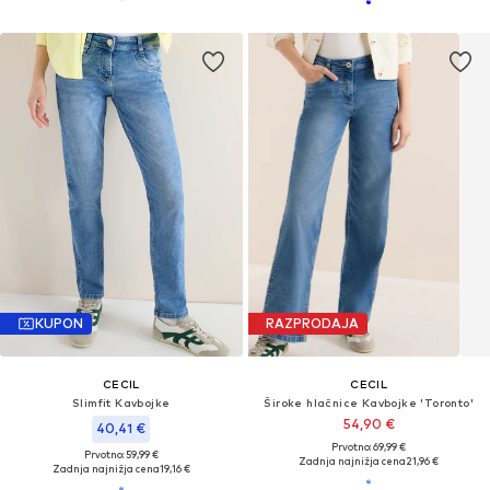
KUPON
RAZPRODAJA
CECIL
CECIL
Slimfit Kavbojke
Široke hlačnice Kavbojke 'Toronto'
54,90 €
40,41 €
Prvotno: 69,99 €
Prvotno: 59,99 €
Zadnja najnižja cena
21,96 €
Zadnja najnižja cena
19,16 €