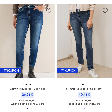
KUPON
KUPON
CECIL
CECIL
Slimfit Kavbojke 'Scarlett'
Slimfit Kavbojke 'Scarlett'
26,91 €
40,41 €
Prvotno: 49,99 €
Prvotno: 59,90 €
Zadnja najnižja cena
23,92 €
Zadnja najnižja cena
19,16 €