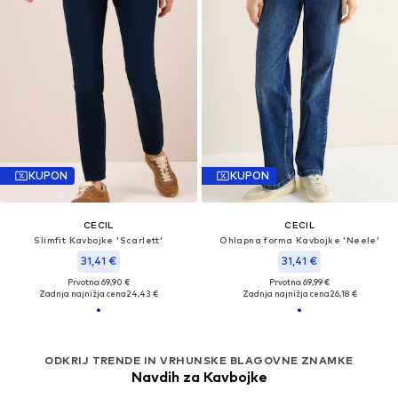
KUPON
KUPON
CECIL
CECIL
Slimfit Kavbojke 'Scarlett'
Ohlapna forma Kavbojke 'Neele'
31,41 €
31,41 €
Prvotno: 69,90 €
Prvotno: 69,99 €
Zadnja najnižja cena
24,43 €
Zadnja najnižja cena
26,18 €
ODKRIJ TRENDE IN VRHUNSKE BLAGOVNE ZNAMKE
Navdih za Kavbojke