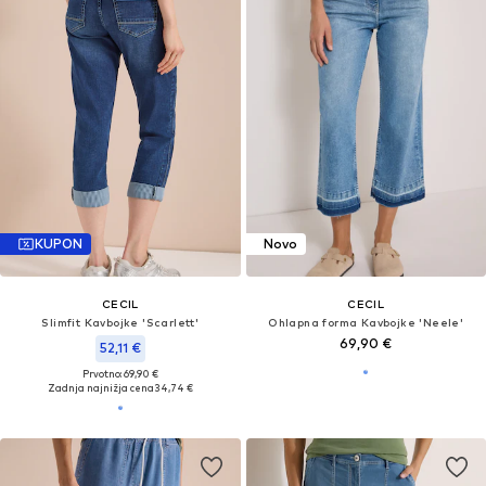
KUPON
Novo
CECIL
CECIL
Slimfit Kavbojke 'Scarlett'
Ohlapna forma Kavbojke 'Neele'
69,90 €
52,11 €
Prvotno: 69,90 €
Zadnja najnižja cena
34,74 €