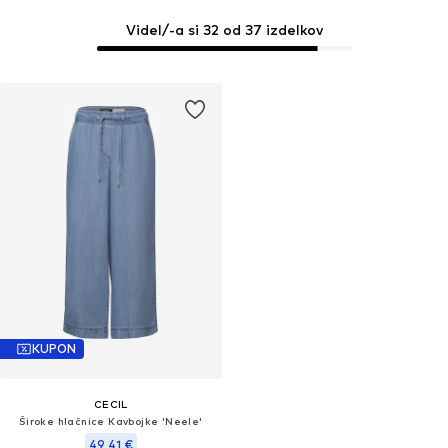
Videl/-a si 32 od 37 izdelkov
KUPON
CECIL
Široke hlačnice Kavbojke 'Neele'
49,41 €