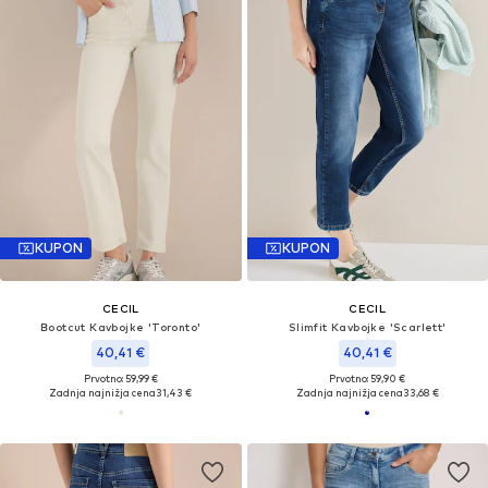
KUPON
KUPON
CECIL
CECIL
Bootcut Kavbojke 'Toronto'
Slimfit Kavbojke 'Scarlett'
40,41 €
40,41 €
Prvotno: 59,99 €
Prvotno: 59,90 €
Zadnja najnižja cena
31,43 €
Zadnja najnižja cena
33,68 €