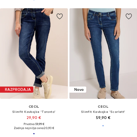
RAZPRODAJA
Novo
CECIL
CECIL
Slimfit Kavbojke 'Toronto'
Slimfit Kavbojke 'Scarlett'
29,90 €
59,90 €
Prvotno: 59,99 €
Zadnja najnižja cena
20,93 €