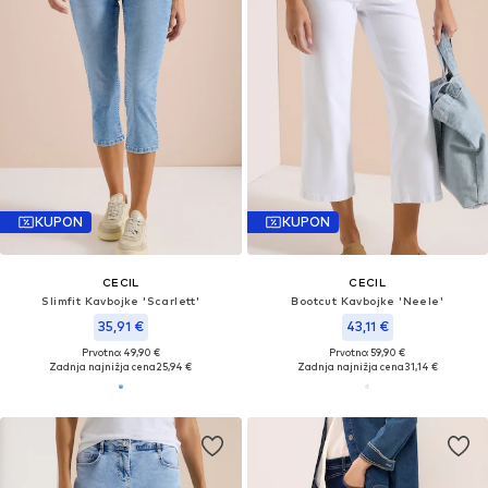
KUPON
KUPON
CECIL
CECIL
Slimfit Kavbojke 'Scarlett'
Bootcut Kavbojke 'Neele'
35,91 €
43,11 €
Prvotno: 49,90 €
Prvotno: 59,90 €
Zadnja najnižja cena
25,94 €
Zadnja najnižja cena
31,14 €