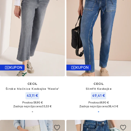
KUPON
KUPON
CECIL
CECIL
Široke hlačnice Kavbojke 'Neele'
Slimfit Kavbojke
43,11 €
49,41 €
Prvotno: 59,90 €
Prvotno: 69,90 €
Zadnja najnižja cena
33,53 €
Zadnja najnižja cena
38,43 €