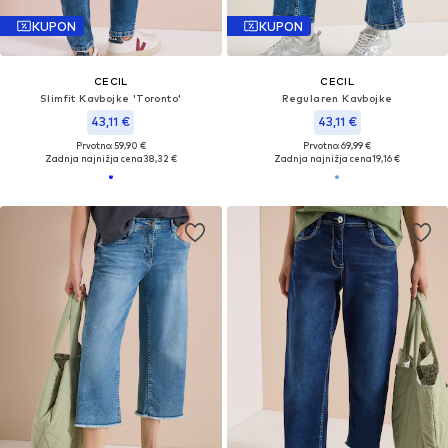
KUPON
KUPON
CECIL
CECIL
Slimfit Kavbojke 'Toronto'
Regularen Kavbojke
43,11 €
43,11 €
Prvotno: 59,90 €
Prvotno: 69,99 €
Zadnja najnižja cena
38,32 €
Zadnja najnižja cena
19,16 €