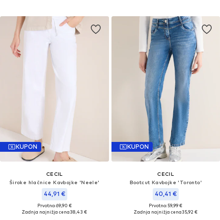
KUPON
KUPON
CECIL
CECIL
Široke hlačnice Kavbojke 'Neele'
Bootcut Kavbojke 'Toronto'
44,91 €
40,41 €
Prvotno: 69,90 €
Prvotno: 59,99 €
Zadnja najnižja cena
38,43 €
Zadnja najnižja cena
35,92 €