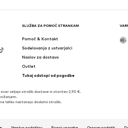
SLUŽBA ZA POMOČ STRANKAM
VAR
Pomoč & Kontakt
Sodelovanja z ustvarjalci
Naslov za dostavo
Outlet
Tukaj odstopi od pogodbe
icer veljajo stroški dostave in storitev 2,90 €.
znižanjem.
ujine lahko nastanejo dodatni stroški.
e
Varstvo podatkov
Pogoji uporabe
Osnovni podatki
D