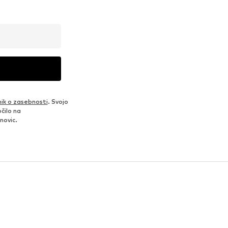
nik o zasebnosti
. Svojo
čilo na
novic.