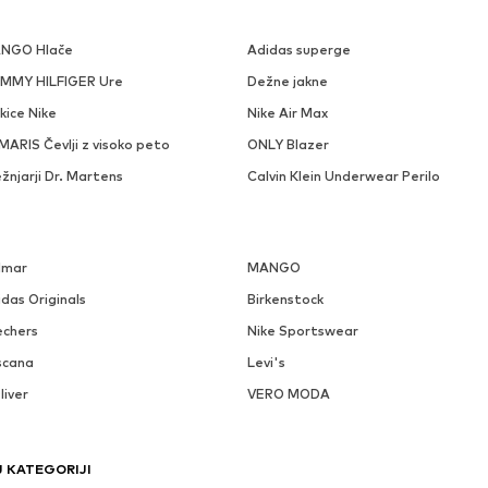
NGO Hlače
Adidas superge
MMY HILFIGER Ure
Dežne jakne
kice Nike
Nike Air Max
ARIS Čevlji z visoko peto
ONLY Blazer
žnjarji Dr. Martens
Calvin Klein Underwear Perilo
lmar
MANGO
das Originals
Birkenstock
echers
Nike Sportswear
scana
Levi's
liver
VERO MODA
 KATEGORIJI