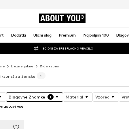
ABOUT
YOU
rt
Dodatki
Ulični slog
Premium
Najboljših 100
Blago
30 DNI ZA BREZPLAČNO VRAČILO
kne
Dežne jakne
Didriksons
riksons) za ženske
1
Blagovne Znamke
Material
Vzorec
Vrs
1
nastavi vse