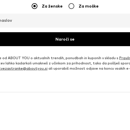
Za ženske
Za moške
naslov
Naroči se
e od ABOUT YOU o aktualnih trendih, ponudbah in kuponih v skladu s
Pravil
itev lahko kadarkoli umakneš z učinkom za prihodnost, tako da pošlješ sporo
itvezastranke@aboutyou.si
ali uporabiš možnost odjave na koncu vsakih e-