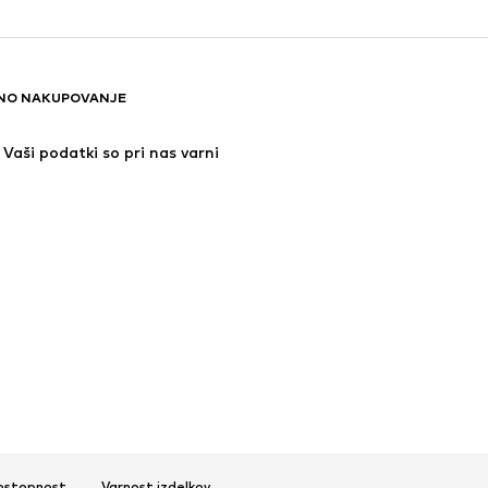
NO NAKUPOVANJE
Vaši podatki so pri nas varni
ostopnost
Varnost izdelkov