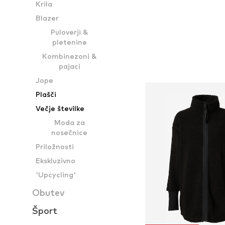
Krila
Blazer
Puloverji &
pletenine
Kombinezoni &
pajaci
Jope
Plašči
Večje številke
Moda za
nosečnice
Priložnosti
Ekskluzivno
'Upcycling'
Obutev
Šport