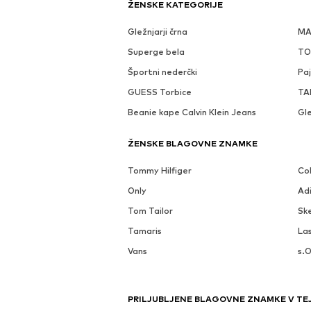
ŽENSKE KATEGORIJE
Gležnjarji črna
MA
Superge bela
TO
Športni nederčki
Paj
GUESS Torbice
TAM
Beanie kape Calvin Klein Jeans
Gle
ŽENSKE BLAGOVNE ZNAMKE
Tommy Hilfiger
Co
Only
Adi
Tom Tailor
Sk
Tamaris
La
Vans
s.O
PRILJUBLJENE BLAGOVNE ZNAMKE V TEJ