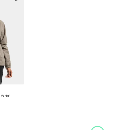
'Varja'
ti: XS
ico