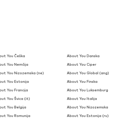
out You Češka
About You Danska
out You Nemčija
About You Ciper
out You Nizozemska (ne)
About You Global (ang)
out You Estonija
About You Finska
out You Francija
About You Luksemburg
ut You Švica (it)
About You Italija
out You Belgija
About You Nizozemska
out You Romunija
About You Estonija (ru)