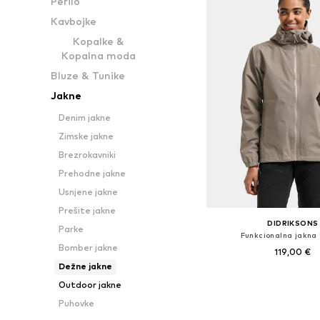
Perilo
Kavbojke
Kopalke &
Kopalna moda
Bluze & Tunike
Jakne
Denim jakne
Zimske jakne
Brezrokavniki
Prehodne jakne
Usnjene jakne
Prešite jakne
DIDRIKSONS
Parke
Funkcionalna jakna 
Bomber jakne
119,00 €
Dežne jakne
Razpoložljive velikos
Outdoor jakne
Dodaj v košar
Puhovke