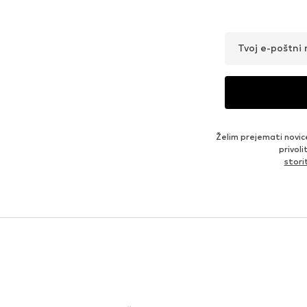
Tvoj e-poštni 
Želim prejemati novic
privol
stor