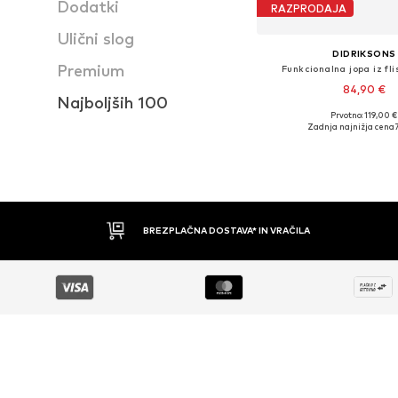
Dodatki
RAZPRODAJA
Ulični slog
DIDRIKSONS
Premium
Funkcionalna jopa iz fl
84,90 €
Najboljših 100
Prvotno: 119,00 €
Razpoložljive veliko
Zadnja najnižja cena
Dodaj v košar
BREZPLAČNA DOSTAVA* IN VRAČILA