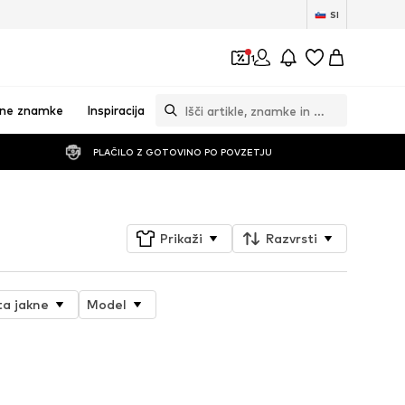
SI
1
vne znamke
Inspiracija
PLAČILO Z GOTOVINO PO POVZETJU
Prikaži
Razvrsti
ta jakne
Model