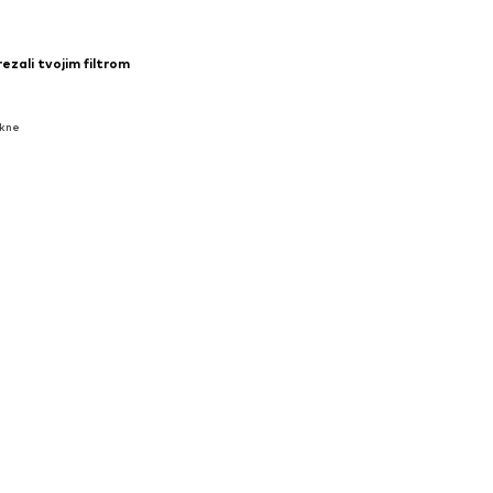
rezali tvojim filtrom
akne