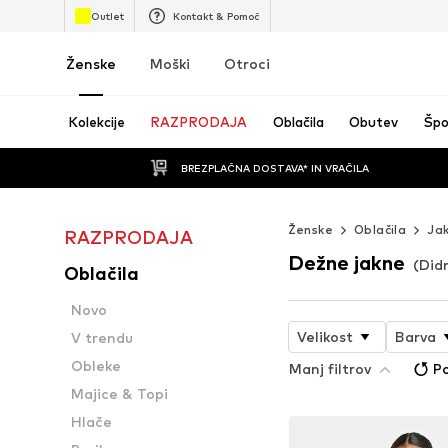
Outlet
Kontakt & Pomoč
Ženske
Moški
Otroci
Kolekcije
RAZPRODAJA
Oblačila
Obutev
Špo
BREZPLAČNA DOSTAVA* IN VRAČILA
Ženske
Oblačila
Ja
RAZPRODAJA
Dežne jakne
(Did
Oblačila
Novo
Velikost
Barva
V trendu
Obleke
Manj filtrov
Po
Majice & Topi
Hlače