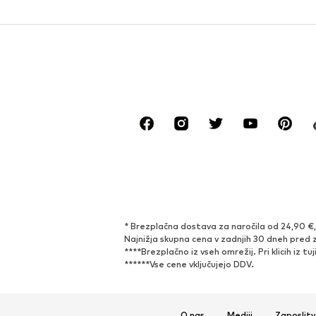
* Brezplačna dostava za naročila od 24,90 €, s
Najnižja skupna cena v zadnjih 30 dneh pred 
****Brezplačno iz vseh omrežij. Pri klicih iz t
******Vse cene vključujejo DDV.
O nas
Mediji
Zaposlitv