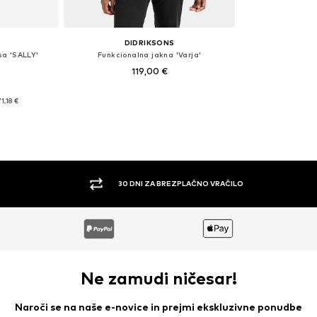
DIDRIKSONS
isa 'SALLY'
Funkcionalna jakna 'Varja'
119,00 €
sti: M
Razpoložljive velikosti: XS
71,18 €
ico
Dodaj v košarico
30 DNI ZA BREZPLAČNO VRAČILO
Ne zamudi ničesar!
Naroči se na naše e-novice in prejmi ekskluzivne ponudbe