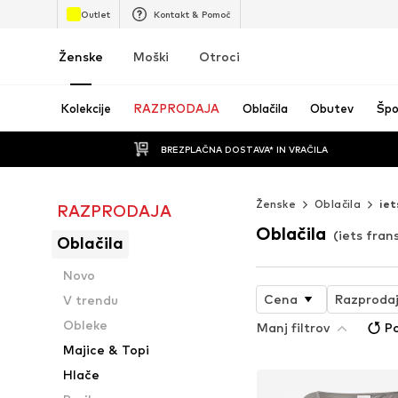
Outlet
Kontakt & Pomoč
Ženske
Moški
Otroci
Kolekcije
RAZPRODAJA
Oblačila
Obutev
Špo
BREZPLAČNA DOSTAVA* IN VRAČILA
Ženske
Oblačila
iet
RAZPRODAJA
Oblačila
(iets fran
Oblačila
Novo
Cena
Razproda
V trendu
Obleke
Manj filtrov
Po
Majice & Topi
Hlače