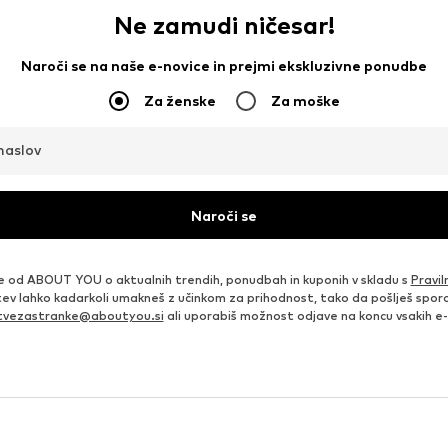
Ne zamudi ničesar!
Naroči se na naše e-novice in prejmi ekskluzivne ponudbe
Za ženske
Za moške
naslov
Naroči se
e od ABOUT YOU o aktualnih trendih, ponudbah in kuponih v skladu s
Pravil
itev lahko kadarkoli umakneš z učinkom za prihodnost, tako da pošlješ sporo
itvezastranke@aboutyou.si
ali uporabiš možnost odjave na koncu vsakih e-