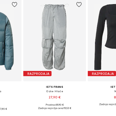
RAZPRODAJA
RAZPRODAJA
IETS FRANS
IET
a
Ozke Hlače
27,90 €
8
Zadnja najniž
Prvotno: 69,90 €
Razpoložljive velikosti: 40
Razpoložlj
sti: S
Zadnja najnižja cena
19,53 €
7,90 €
Dodaj v košarico
Dodaj 
ico