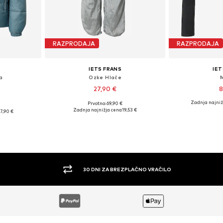
RAZPRODAJA
RAZPRODAJA
IETS FRANS
IET
a
Ozke Hlače
27,90 €
8
Zadnja najniž
Prvotno: 69,90 €
Razpoložljive velikosti: 40
Razpoložlj
sti: S
Zadnja najnižja cena
19,53 €
7,90 €
Dodaj v košarico
Dodaj 
ico
30 DNI ZA BREZPLAČNO VRAČILO