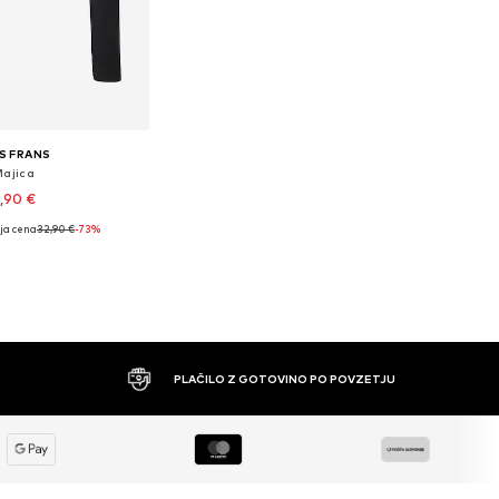
S FRANS
Majica
,90 €
ja cena
32,90 €
-73%
ive velikosti: S
v košarico
PLAČILO Z GOTOVINO PO POVZETJU