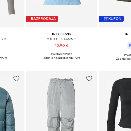
RAZPRODAJA
KUPON
IETS FRANS
IET
TER'
Majica 'IF SCOOP'
10,90 €
1
Prvotno: 28,90 €
Prvot
i: S, M
Razpoložljive velikosti: M, L
Razpoložljiv
9,90 €
Zadnja najnižja cena
8,72 €
Zadnja naj
ico
Dodaj v košarico
Dodaj 