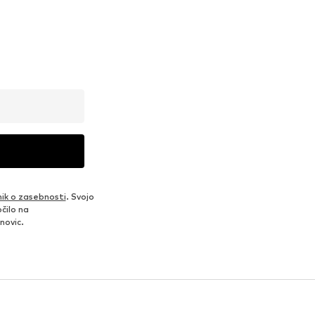
nik o zasebnosti
. Svojo
čilo na
novic.