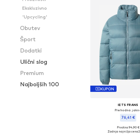
Ekskluzivno
'Upcycling'
Obutev
Šport
Dodatki
Ulični slog
Premium
Najboljših 100
KUPON
IETS FRANS
Prehodna jakn
76,41 €
Prvotno: 94,90 €
Razpoložljive veliko
Zadnja najnižja cena
2
Dodaj v košar