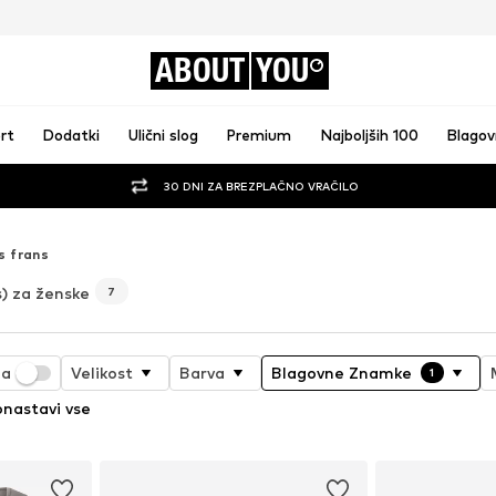
ABOUT
YOU
rt
Dodatki
Ulični slog
Premium
Najboljših 100
Blago
30 DNI ZA BREZPLAČNO VRAČILO
s frans
s) za ženske
7
ja
Velikost
Barva
Blagovne Znamke
1
nastavi vse