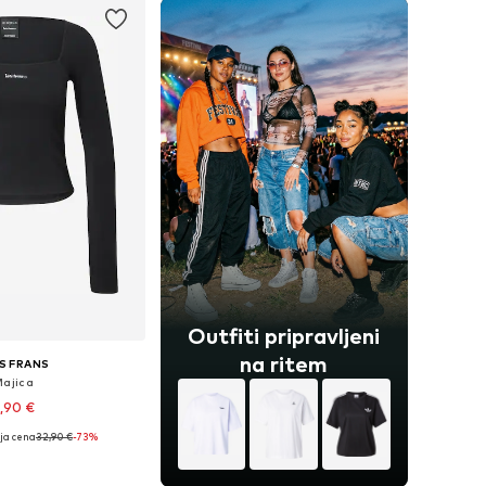
Outfiti pripravljeni
na ritem
S FRANS
Majica
,90 €
ja cena
32,90 €
-73%
ive velikosti: S
v košarico