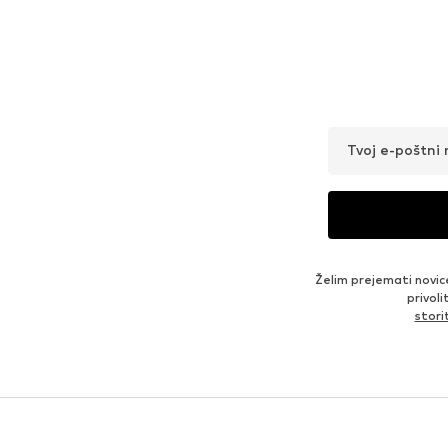
Tvoj e-poštni 
Želim prejemati novic
privol
stor