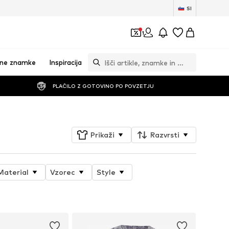
SI
1
vne znamke
Inspiracija
PLAČILO Z GOTOVINO PO POVZETJU
Prikaži
Razvrsti
Material
Vzorec
Style