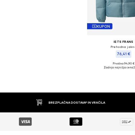
KUPON
IETS FRANS
Prehodna jakn
76,41 €
Prvotno: 94,90 €
Razpoložljive veliko
Zadnja najnižja cena
2
Dodaj v košar
BREZPLAČNA DOSTAVA* IN VRAČILA