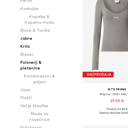
Perilo
Kavbojke
Kopalke &
Kopalna moda
Bluze & Tunike
Jakne
Krila
Blazer
Puloverji &
pletenine
RAZPRODAJA
Kombinezoni &
pajaci
Jope
IETS FRANS
Majica 'GIGI HAL
Plašči
29,90 €
Večje številke
Prvotno: 34,90 €
Razpoložljive velikost
Zadnja najnižja cena
Moda za
Dodaj v košar
nosečnice
Priložnosti