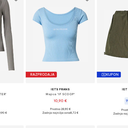
RAZPRODAJA
KUPON
IETS FRANS
IET
TER'
Majica 'IF SCOOP'
10,90 €
1
Prvotno: 28,90 €
Prvot
i: S, M
Razpoložljive velikosti: M, L
Razpoložljiv
9,90 €
Zadnja najnižja cena
8,72 €
Zadnja naj
ico
Dodaj v košarico
Dodaj 