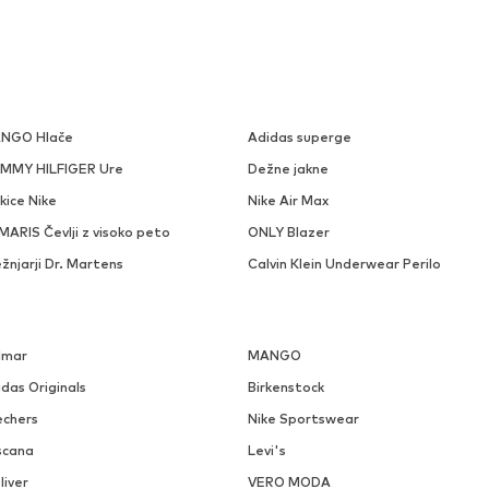
NGO Hlače
Adidas superge
MMY HILFIGER Ure
Dežne jakne
kice Nike
Nike Air Max
ARIS Čevlji z visoko peto
ONLY Blazer
žnjarji Dr. Martens
Calvin Klein Underwear Perilo
lmar
MANGO
das Originals
Birkenstock
echers
Nike Sportswear
scana
Levi's
liver
VERO MODA