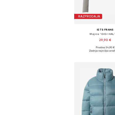
RAZPRODAJA
IETS FRANS
Majica 'GIGI HAL
29,90 €
Prvotno: 34,90 €
Razpoložljive velikost
Zadnja najnižja cena
Dodaj v košar