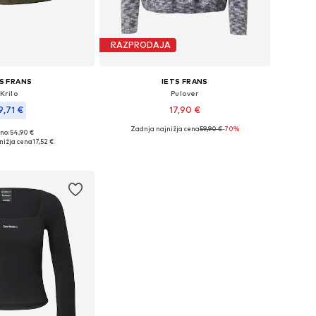
RAZPRODAJA
S FRANS
IETS FRANS
Krilo
Pulover
9,71 €
17,90 €
Zadnja najnižja cena
59,90 €
-70%
no: 54,90 €
Razpoložljive velikosti: M
e velikosti: 34, 38
nižja cena
17,52 €
Dodaj v košarico
v košarico