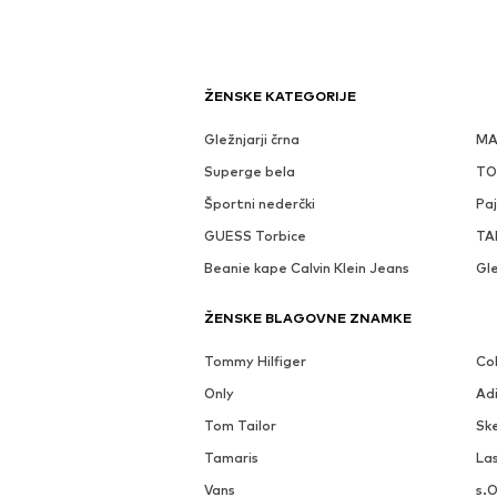
ŽENSKE KATEGORIJE
Gležnjarji črna
MA
Superge bela
TO
Športni nederčki
Paj
GUESS Torbice
TAM
Beanie kape Calvin Klein Jeans
Gle
ŽENSKE BLAGOVNE ZNAMKE
Tommy Hilfiger
Co
Only
Adi
Tom Tailor
Sk
Tamaris
La
Vans
s.O