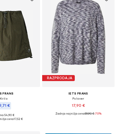
RAZPRODAJA
S FRANS
IETS FRANS
Krilo
Pulover
9,71 €
17,90 €
Zadnja najnižja cena
59,90 €
-70%
no: 54,90 €
Razpoložljive velikosti: M
e velikosti: 34, 38
nižja cena
17,52 €
Dodaj v košarico
v košarico