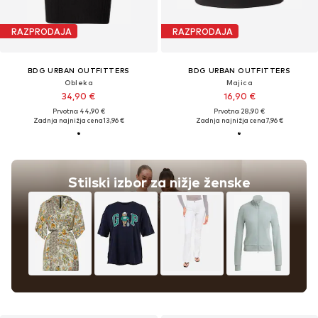
RAZPRODAJA
RAZPRODAJA
BDG URBAN OUTFITTERS
BDG URBAN OUTFITTERS
Obleka
Majica
34,90 €
16,90 €
Prvotno: 44,90 €
Prvotno: 28,90 €
Zadnja najnižja cena
13,96 €
Zadnja najnižja cena
7,96 €
Stilski izbor za nižje ženske