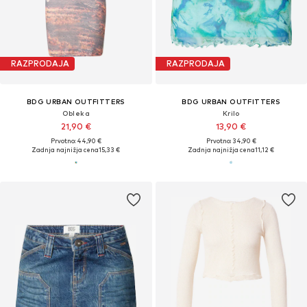
RAZPRODAJA
RAZPRODAJA
BDG URBAN OUTFITTERS
BDG URBAN OUTFITTERS
Obleka
Krilo
21,90 €
13,90 €
Prvotno: 44,90 €
Prvotno: 34,90 €
Zadnja najnižja cena
15,33 €
Zadnja najnižja cena
11,12 €