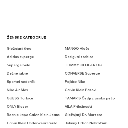
ŽENSKE KATEGORIJE
Gležnjarji črna
MANGO Hlače
Adidas superge
Desigual torbice
Superge bela
TOMMY HILFIGER Ure
Dežne jakne
CONVERSE Superge
Športni nederčki
Pajkice Nike
Nike Air Max
Calvin Klein Pasovi
GUESS Torbice
TAMARIS Čevlji z visoko peto
ONLY Blazer
VILA Priložnosti
Beanie kape Calvin Klein Jeans
Gležnjarji Dr. Martens
Calvin Klein Underwear Perilo
Johnny Urban Nahrbtniki