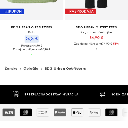
KUPON
RAZPRODAJA
BDG URBAN OUTFITTERS
BDG URBAN OUTFITTERS
Krilo
Regularen Kavbojke
34,90 €
24,21 €
Zadnja najnižja cena
74,90 €
-53%
Prvotno: 44,90 €
Zadnja najnižja cena
26,90 €
Ženske
Oblačila
BDG Urban Outfitters
30 DNI ZA BREZPLAČNO VRAČILO
PLAČILO Z 