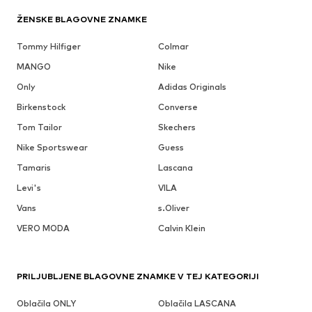
ŽENSKE BLAGOVNE ZNAMKE
Tommy Hilfiger
Colmar
MANGO
Nike
Only
Adidas Originals
Birkenstock
Converse
Tom Tailor
Skechers
Nike Sportswear
Guess
Tamaris
Lascana
Levi's
VILA
Vans
s.Oliver
VERO MODA
Calvin Klein
PRILJUBLJENE BLAGOVNE ZNAMKE V TEJ KATEGORIJI
Oblačila ONLY
Oblačila LASCANA