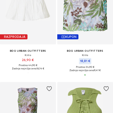
RAZPRODAJA
KUPON
BDG URBAN OUTFITTERS
BDG URBAN OUTFITTERS
Krilo
Krilo
26,90 €
18,81 €
Prvotno: 44,90 €
Prvotno: 34,90 €
Zadnja najnižja cena
16,14 €
Zadnja najnižja cena
9,41 €