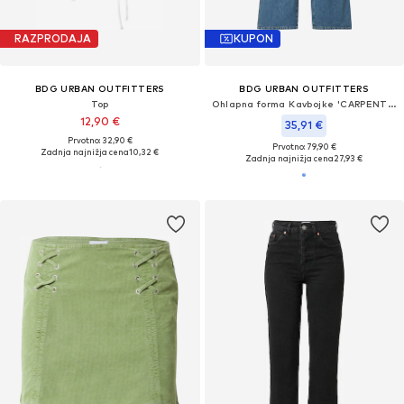
RAZPRODAJA
KUPON
BDG URBAN OUTFITTERS
BDG URBAN OUTFITTERS
Top
Ohlapna forma Kavbojke 'CARPENTER'
12,90 €
35,91 €
Prvotno: 32,90 €
Prvotno: 79,90 €
Zadnja najnižja cena
10,32 €
Zadnja najnižja cena
27,93 €