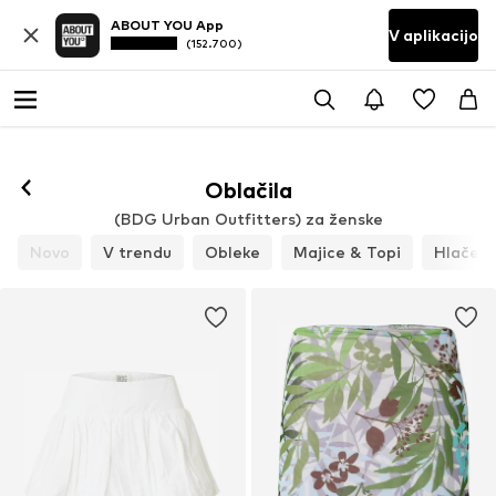
ABOUT YOU App
V aplikacijo
(152.700)
Oblačila
(BDG Urban Outfitters) za ženske
Novo
V trendu
Obleke
Majice & Topi
Hlače