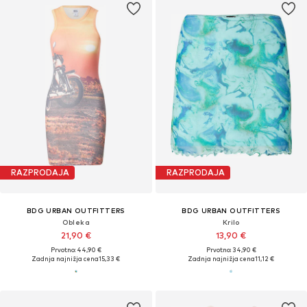
RAZPRODAJA
RAZPRODAJA
BDG URBAN OUTFITTERS
BDG URBAN OUTFITTERS
Obleka
Krilo
21,90 €
13,90 €
Prvotno: 44,90 €
Prvotno: 34,90 €
Zadnja najnižja cena
15,33 €
Zadnja najnižja cena
11,12 €