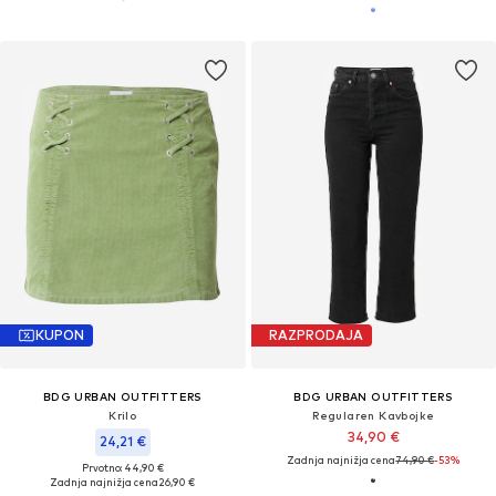
KUPON
RAZPRODAJA
BDG URBAN OUTFITTERS
BDG URBAN OUTFITTERS
Krilo
Regularen Kavbojke
34,90 €
24,21 €
Zadnja najnižja cena
74,90 €
-53%
Prvotno: 44,90 €
Zadnja najnižja cena
26,90 €