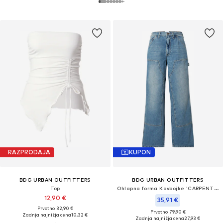
RAZPRODAJA
KUPON
BDG URBAN OUTFITTERS
BDG URBAN OUTFITTERS
Top
Ohlapna forma Kavbojke 'CARPENTER'
12,90 €
35,91 €
Prvotno: 32,90 €
Prvotno: 79,90 €
Zadnja najnižja cena
10,32 €
Zadnja najnižja cena
27,93 €