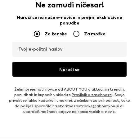
Ne zamudi ničesar!
Naroči se na naše e-novice in prejmi ekskluzivne
ponudbe
Za ženske
Za moške
Tvoj e-poštni naslov
Naroči se
Želim prejemati novice od ABOUT YOU o aktualnih trendih,
ponudbah in kuponih v skladu s
Pravilnik o zasebnosti
. Svojo
privolitev lahko kadarkoli umakneš z učinkom za prihodnost, tako
da pošlješ sporočilo na
storitvezastranke@aboutyou.si
ali
uporabiš možnost odjave na koncu vsakih e-novic.