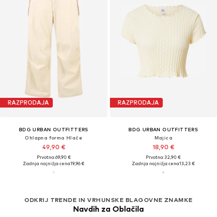
RAZPRODAJA
RAZPRODAJA
BDG URBAN OUTFITTERS
BDG URBAN OUTFITTERS
Ohlapna forma Hlače
Majica
49,90 €
18,90 €
Prvotno: 69,90 €
Prvotno: 32,90 €
Zadnja najnižja cena
19,96 €
Zadnja najnižja cena
13,23 €
ODKRIJ TRENDE IN VRHUNSKE BLAGOVNE ZNAMKE
Navdih za Oblačila