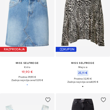
RAZPRODAJA
KUPON
MISS SELFRIDGE
MISS SELFRIDGE
Krilo
Majica
19,90 €
25,11 €
Prvotno: 39,90 €
Prvotno: 32,90 €
Zadnja najnižja cena
13,93 €
Zadnja najnižja cena
8,90 €