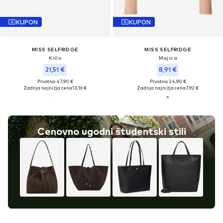
KUPON
KUPON
MISS SELFRIDGE
MISS SELFRIDGE
Krilo
Majica
21,51 €
8,91 €
Prvotno: 47,90 €
Prvotno: 24,90 €
Zadnja najnižja cena
13,16 €
Zadnja najnižja cena
7,92 €
Cenovno ugodni študentski stili