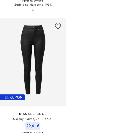
Prvotno: 39,90 €
Zadnja najnižja cena
11,96 €
KUPON
MISS SELFRIDGE
Skinny Kavbojke 'Lizzie'
29,61 €
Prvotno: 47,90 €