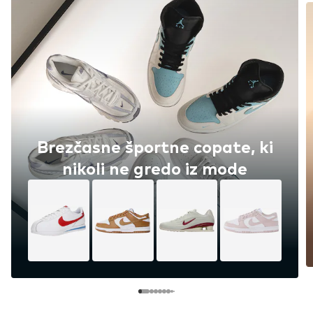
Brezčasne športne copate, ki
nikoli ne gredo iz mode