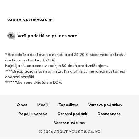
Blazer
Kombinezoni & pajaci
Večje številke
Moda za nosečnice
VARNO NAKUPOVANJE
Priložnosti
Ekskluzivno
'Upcycling'
Vaši podatki so pri nas varni
OBUTEV
* Brezplačna dostava za naročila od 24,90 €, sicer veljajo stroški
Novo
Trendovsko
dostave in storitev 2,90 €.
Najnižja skupna cena v zadnjih 30 dneh pred znižanjem.
Superge
Gležnjarji
****Brezplačno iz vseh omrežij. Pri klicih iz tujine lahko nastanejo
Čevlji z visoko peto
Škornji
dodatni stroški.
******Vse cene vključujejo DDV.
Sandali
Nizki čevlji
Športni čevlji
Balerinke
Nizki natikači
Copati
O nas
Mediji
Zaposlitve
Varstvo podatkov
Ekskluzivno
Pogoji uporabe
Osnovni podatki
Dostopnost
Varnost izdelkov
ŠPORT
© 2026 ABOUT YOU SE & Co. KG
Športna oblačila
Športi