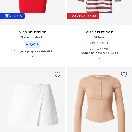
KUPON
RAZPRODAJA
MISS SELFRIDGE
MISS SELFRIDGE
Pletena obleka
Obleka
Od 21,90 €
40,41 €
Prvotno: 44,90 €
Zadnja najnižja cena
44,90 €
Zadnja najnižja cena
15,33 €