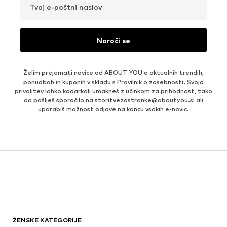
Tvoj e-poštni naslov
Naroči se
Želim prejemati novice od ABOUT YOU o aktualnih trendih,
ponudbah in kuponih v skladu s
Pravilnik o zasebnosti
. Svojo
privolitev lahko kadarkoli umakneš z učinkom za prihodnost, tako
da pošlješ sporočilo na
storitvezastranke@aboutyou.si
ali
uporabiš možnost odjave na koncu vsakih e-novic.
ŽENSKE KATEGORIJE