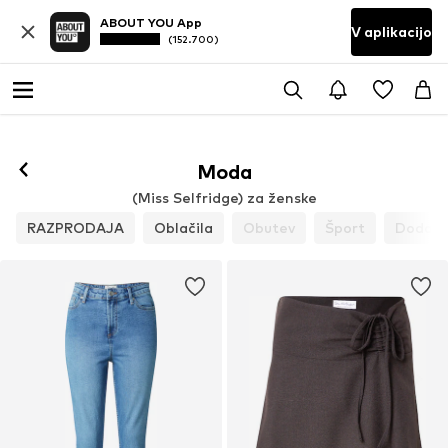
ABOUT YOU App
V aplikacijo
(152.700)
Sledi
Moda
(Miss Selfridge) za ženske
RAZPRODAJA
Oblačila
Obutev
Šport
Dodatk