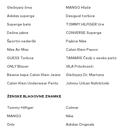
Gležnjarji črna
MANGO Hlače
Adidas superge
Desigual torbice
Superge bela
TOMMY HILFIGER Ure
Dežne jakne
CONVERSE Superge
Športni nederčki
Pajkice Nike
Nike Air Max
Calvin Klein Pasovi
GUESS Torbice
TAMARIS Čevlji z visoko peto
ONLY Blazer
VILA Priložnosti
Beanie kape Calvin Klein Jeans
Gležnjarji Dr. Martens
Calvin Klein Underwear Perilo
Johnny Urban Nahrbtniki
ŽENSKE BLAGOVNE ZNAMKE
Tommy Hilfiger
Colmar
MANGO
Nike
Only
Adidas Originals