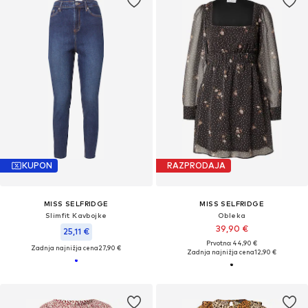
KUPON
RAZPRODAJA
MISS SELFRIDGE
MISS SELFRIDGE
Slimfit Kavbojke
Obleka
39,90 €
25,11 €
Prvotno: 44,90 €
Zadnja najnižja cena
27,90 €
Zadnja najnižja cena
12,90 €