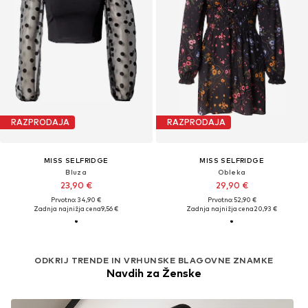
RAZPRODAJA
RAZPRODAJA
MISS SELFRIDGE
MISS SELFRIDGE
Bluza
Obleka
23,90 €
29,90 €
Prvotno: 34,90 €
Prvotno: 52,90 €
Zadnja najnižja cena
9,56 €
Zadnja najnižja cena
20,93 €
ODKRIJ TRENDE IN VRHUNSKE BLAGOVNE ZNAMKE
Navdih za Ženske