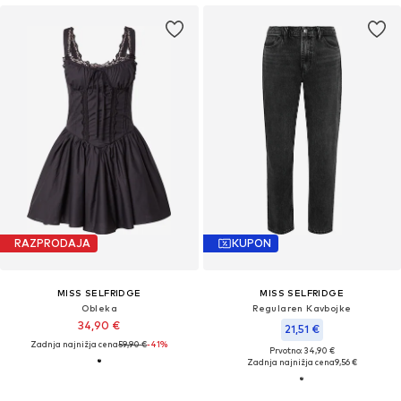
RAZPRODAJA
KUPON
MISS SELFRIDGE
MISS SELFRIDGE
Obleka
Regularen Kavbojke
34,90 €
21,51 €
Zadnja najnižja cena
59,90 €
-41%
Prvotno: 34,90 €
Zadnja najnižja cena
9,56 €