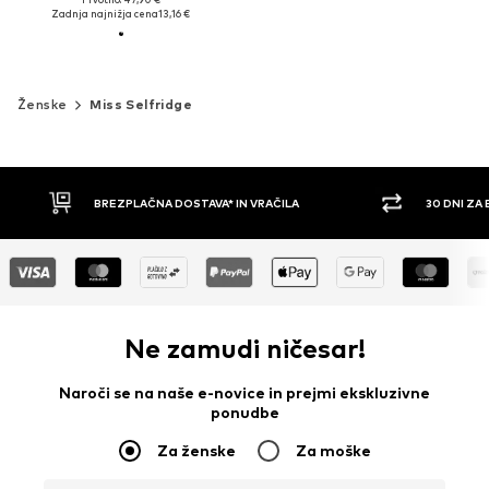
Zadnja najnižja cena
13,16 €
Ženske
Miss Selfridge
30 DNI ZA BREZPLAČNO VRAČILO
PLAČILO Z 
Ne zamudi ničesar!
Naroči se na naše e-novice in prejmi ekskluzivne
ponudbe
Za ženske
Za moške